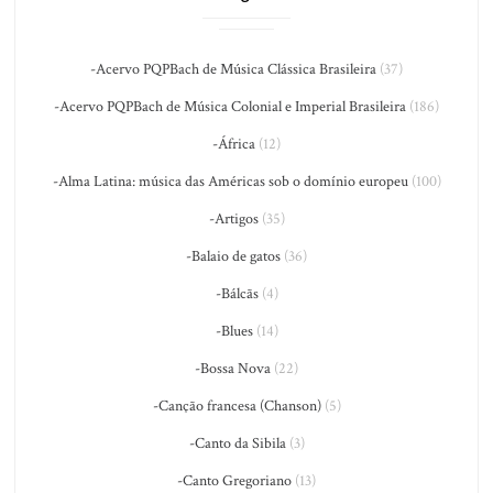
-Acervo PQPBach de Música Clássica Brasileira
(37)
-Acervo PQPBach de Música Colonial e Imperial Brasileira
(186)
-África
(12)
-Alma Latina: música das Américas sob o domínio europeu
(100)
-Artigos
(35)
-Balaio de gatos
(36)
-Bálcãs
(4)
-Blues
(14)
-Bossa Nova
(22)
-Canção francesa (Chanson)
(5)
-Canto da Sibila
(3)
-Canto Gregoriano
(13)