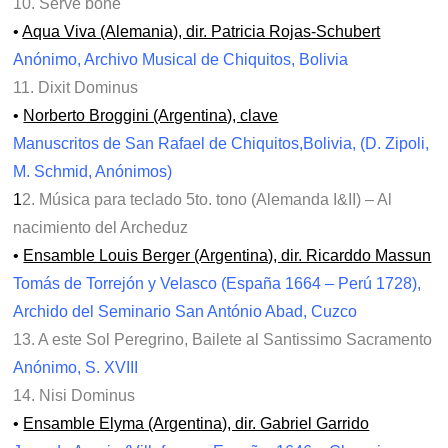
10. Serve bone
•
Aqua Viva (Alemania), dir. Patricia Rojas-Schubert
Anónimo, Archivo Musical de Chiquitos, Bolivia
11. Dixit Dominus
•
Norberto Broggini (Argentina), clave
Manuscritos de San Rafael de Chiquitos,Bolivia, (D. Zipoli,
M. Schmid, Anónimos)
1
2. Música para teclado 5to. tono (Alemanda I&II) – Al
nacimiento del Archeduz
•
Ensamble Louis Berger (Argentina), dir. Ricarddo Massun
Tomás de Torrejón y Velasco (España 1664 – Perú 1728),
Archido del Seminario San António Abad, Cuzco
13. A este Sol Peregrino, Bailete al Santissimo Sacramento
Anónimo, S. XVIII
14. Nisi Dominus
•
Ensamble Elyma (Argentina), dir. Gabriel Garrido