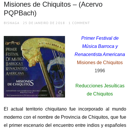
Misiones de Chiquitos – (Acervo
PQPBach)
AUTHOR
POSTED
BISNAGA
25 DE JANEIRO DE 2018
1 COMMENT
ON
Primer Festival de
Música Barroca y
Renacentista Americana
Misiones de Chiquitos
1996
Reducciones Jesuíticas
de Chiquitos
El actual territorio chiquitano fue incorporado al mundo
moderno con el nombre de Provincia de Chiquitos, que fue
el primer escenario del encuentro entre indios y españoles