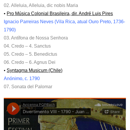
02. Alleluia, Alleluia, dic nobis Maria
•
Pro Música Colonial Brasileira, dir. André Luis Pires
Ignacio Parreiras Neves (Vila Rica, atual Ouro Preto, 1736-
1790)
03. Antífona de Nossa Senhora
04. Credo – 4. Sanctus
05. Credo – 5. Benedictus
06. Credo – 6. Agnus Dei
•
Syntagma Musicum (Chile)
Anónimo, c. 1790
07. Sonata del Palomar