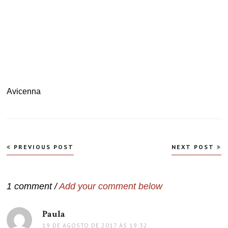
..
.
.
Avicenna
Navegação
PREVIOUS POST
NEXT POST
de
Post
1 comment /
Add your comment below
Paula
disse:
19 DE AGOSTO DE 2017 ÀS 19:32