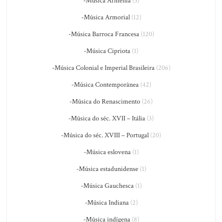
-Música Armênia
(3)
-Música Armorial
(12)
-Música Barroca Francesa
(120)
-Música Cipriota
(1)
-Música Colonial e Imperial Brasileira
(206)
-Música Contemporânea
(42)
-Música do Renascimento
(26)
-Música do séc. XVII – Itália
(3)
-Música do séc. XVIII – Portugal
(20)
-Música eslovena
(1)
-Música estadunidense
(1)
-Música Gauchesca
(1)
-Música Indiana
(2)
-Música indígena
(8)