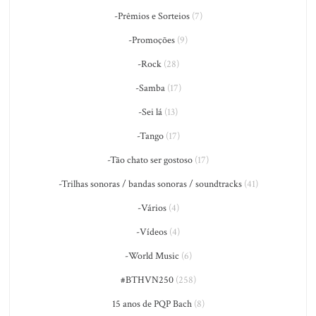
-Prêmios e Sorteios
(7)
-Promoções
(9)
-Rock
(28)
-Samba
(17)
-Sei lá
(13)
-Tango
(17)
-Tão chato ser gostoso
(17)
-Trilhas sonoras / bandas sonoras / soundtracks
(41)
-Vários
(4)
-Vídeos
(4)
-World Music
(6)
#BTHVN250
(258)
15 anos de PQP Bach
(8)