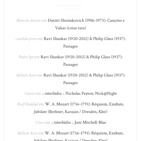
Marcelo devoto
em
Dmitri Shostakovich (1906-1975): Canções e
Valsas (coisa rara)
candida pires
em
Ravi Shankar (1920-2012) & Philip Glass (1937):
Passages
Pedro Ipê
em
Ravi Shankar (1920-2012) & Philip Glass (1937):
Passages
Adilson Assis
em
Ravi Shankar (1920-2012) & Philip Glass (1937):
Passages
Cássio
em
.: interlúdio :. Nicholas Payton: Nick@Night
Raif Haddad
em
W. A. Mozart (1756-1791): Réquiem, Exultate,
Jubilate (Berliner, Karajan / Dresden, Klee)
Cisco
em
.: interlúdio :. Joni Mitchell: Blue
Adilson Assis
em
W. A. Mozart (1756-1791): Réquiem, Exultate,
Jubilate (Berliner, Karajan / Dresden, Klee)