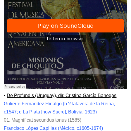
•
De Profundis (Uruguay), dir. Cristina García Banegas
Gutierre Fernandez Hidalgo (b ?Talavera de la Reina,
c1547; d La Plata [now Sucre], Bolivia, 1623)
01. Magnificat secundus tonus (1585)
Francisco Lópes Capillas (México, c1605-1674)