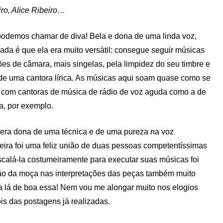
iro, Alice Ribeiro…
podemos chamar de diva! Bela e dona de uma linda voz,
da é que ela era muito versátil: consegue seguir músicas
s de câmara, mais singelas, pela limpidez do seu timbre e
de uma cantora lírica. As músicas aqui soam quase como se
com cantoras de música de rádio de voz aguda como a de
ra, por exemplo.
era dona de uma técnica e de uma pureza na voz
ira foi uma feliz união de duas pessoas competentíssimas
escalá-la costumeiramente para executar suas músicas foi
ição da moça nas interpretações das peças também muito
ra lá de boa essa! Nem vou me alongar muito nos elogios
s das postagens já realizadas.