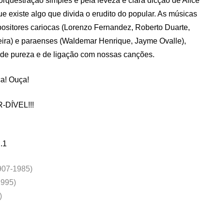
 orquestração simples e pela leveza e clara dicção de Alice
ue existe algo que divida o erudito do popular. As músicas
ositores cariocas (Lorenzo Fernandez, Roberto Duarte,
eira) e paraenses (Waldemar Henrique, Jayme Ovalle),
 de pureza e de ligação com nossas canções.
a! Ouça!
R-DÍVEL!!!
.1
1907-1985)
1995)
)