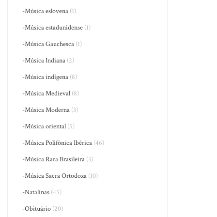
-Música eslovena
(1)
-Música estadunidense
(1)
-Música Gauchesca
(1)
-Música Indiana
(2)
-Música indígena
(8)
-Música Medieval
(8)
-Música Moderna
(3)
-Música oriental
(5)
-Música Polifônica Ibérica
(46)
-Música Rara Brasileira
(3)
-Música Sacra Ortodoxa
(10)
-Natalinas
(45)
-Obituário
(20)