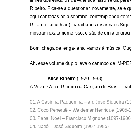
filmes dos estúdios da Atlântida. Isso se dá pela
Ribeiro. Fica-se a questionar, novamente, se é q
aqui cantadas pela soprano, contemplando comp
Ricardo Tacuchian), paraibanos (os irmãos Siqu
mostram exatamente isso, e são de um alto grau
Bom, chega de lenga-lena, vamos à música! Ouç
Ah, esse volume duplo leva o carimbo de IM-PE
Alice Ribeiro
(1920-1988)
A Voz de Alice Ribeiro na Canção do Brasil – Vol
01. A Casinha Paquenina – arr. José Siqueira (
02. Coco Peneruê – Waldemar Henrique (1905-
03. Papai Noel – Francisco Mignone (1897-1986
04. Natiô – José Siqueira (1907-1985)