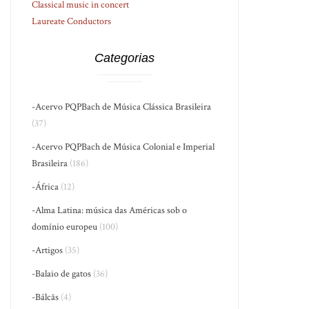
Classical music in concert
Laureate Conductors
Categorias
-Acervo PQPBach de Música Clássica Brasileira
(37)
-Acervo PQPBach de Música Colonial e Imperial
Brasileira
(186)
-África
(12)
-Alma Latina: música das Américas sob o
domínio europeu
(100)
-Artigos
(35)
-Balaio de gatos
(36)
-Bálcãs
(4)