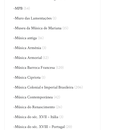
-MPB
(54)
-Muro das Lamentações
(1)
-Museu da Música de Mariana
(15)
-Música antiga
(16)
-Música Armênia
(3)
-Música Armorial
(12)
-Música Barroca Francesa
(120)
-Música Cipriota
(1)
-Música Colonial e Imperial Brasileira
(206)
-Música Contemporânea
(42)
-Música do Renascimento
(26)
-Música do séc. XVII – Itália
(3)
-Música do séc. XVIII – Portugal
(20)