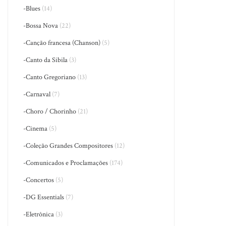
-Blues
(14)
-Bossa Nova
(22)
-Canção francesa (Chanson)
(5)
-Canto da Sibila
(3)
-Canto Gregoriano
(13)
-Carnaval
(7)
-Choro / Chorinho
(21)
-Cinema
(5)
-Coleção Grandes Compositores
(12)
-Comunicados e Proclamações
(174)
-Concertos
(5)
-DG Essentials
(7)
-Eletrônica
(3)