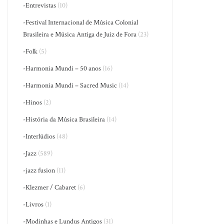
-Entrevistas
(10)
-Festival Internacional de Música Colonial
Brasileira e Música Antiga de Juiz de Fora
(23)
-Folk
(5)
-Harmonia Mundi – 50 anos
(16)
-Harmonia Mundi – Sacred Music
(14)
-Hinos
(2)
-História da Música Brasileira
(14)
-Interlúdios
(48)
-Jazz
(589)
-jazz fusion
(11)
-Klezmer / Cabaret
(6)
-Livros
(1)
-Modinhas e Lundus Antigos
(31)