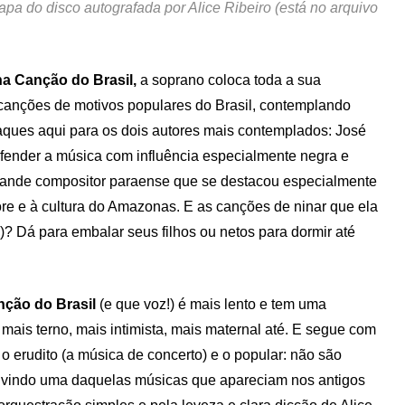
apa do disco autografada por Alice Ribeiro (está no arquivo
na Canção do Brasil,
a soprano coloca toda a sua
canções de motivos populares do Brasil, contemplando
taques aqui para os dois autores mais contemplados: José
efender a música com influência especialmente negra e
grande compositor paraense que se destacou especialmente
ore e à cultura do Amazonas. E as canções de ninar que ela
)? Dá para embalar seus filhos ou netos para dormir até
anção do Brasil
(e que voz!) é mais lento e tem uma
 mais terno, mais intimista, mais maternal até. E segue com
o erudito (a música de concerto) e o popular: não são
vindo uma daquelas músicas que apareciam nos antigos