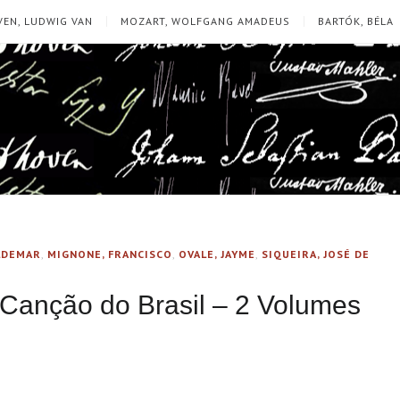
EN, LUDWIG VAN
MOZART, WOLFGANG AMADEUS
BARTÓK, BÉLA
LDEMAR
,
MIGNONE, FRANCISCO
,
OVALE, JAYME
,
SIQUEIRA, JOSÉ DE
a Canção do Brasil – 2 Volumes