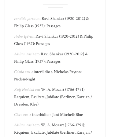
candida pires
em
Ravi Shankar (1920-2012) &
Philip Glass (1937): Passages
Pedro Ipê
em
Ravi Shankar (1920-2012) & Philip
Glass (1937): Passages
Adilson Assis
em
Ravi Shankar (1920-2012) &
Philip Glass (1937): Passages
Cássio
em
.: interlúdio :. Nicholas Payton:
Nick@Night
Raif Haddad
em
W. A. Mozart (1756-1791):
Réquiem, Exultate, Jubilate (Berliner, Karajan /
Dresden, Klee)
Cisco
em
.: interlúdio :. Joni Mitchell: Blue
Adilson Assis
em
W. A. Mozart (1756-1791):
Réquiem, Exultate, Jubilate (Berliner, Karajan /