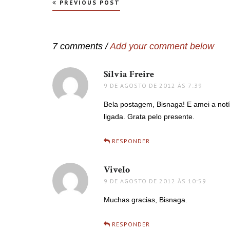
Navegação
PREVIOUS POST
de
Post
7 comments /
Add your comment below
Sílvia Freire
disse:
9 DE AGOSTO DE 2012 ÀS 7:39
Bela postagem, Bisnaga! E amei a not
ligada. Grata pelo presente.
RESPONDER
Vivelo
disse:
9 DE AGOSTO DE 2012 ÀS 10:59
Muchas gracias, Bisnaga.
RESPONDER