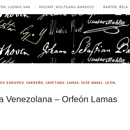
EN, LUDWIG VAN
MOZART, WOLFGANG AMADEUS
BARTÓK, BÉLA
ÍNIO EUROPEU
,
CARREÑO, CAYETANO
,
LAMAS, JOSÉ ÁNGEL
,
LEÓN,
ra Venezolana – Orfeón Lamas