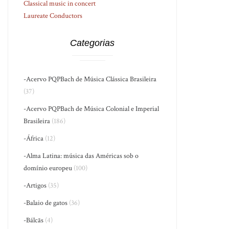
Classical music in concert
Laureate Conductors
Categorias
-Acervo PQPBach de Música Clássica Brasileira
(37)
-Acervo PQPBach de Música Colonial e Imperial
Brasileira
(186)
-África
(12)
-Alma Latina: música das Américas sob o
domínio europeu
(100)
-Artigos
(35)
-Balaio de gatos
(36)
-Bálcãs
(4)