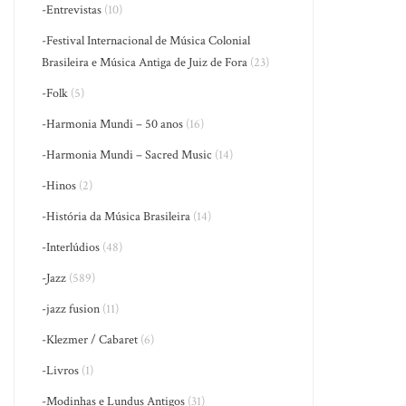
-Entrevistas
(10)
-Festival Internacional de Música Colonial
Brasileira e Música Antiga de Juiz de Fora
(23)
-Folk
(5)
-Harmonia Mundi – 50 anos
(16)
-Harmonia Mundi – Sacred Music
(14)
-Hinos
(2)
-História da Música Brasileira
(14)
-Interlúdios
(48)
-Jazz
(589)
-jazz fusion
(11)
-Klezmer / Cabaret
(6)
-Livros
(1)
-Modinhas e Lundus Antigos
(31)