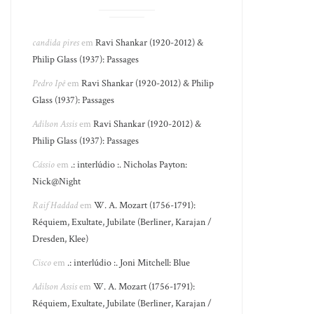
candida pires
em
Ravi Shankar (1920-2012) &
Philip Glass (1937): Passages
Pedro Ipê
em
Ravi Shankar (1920-2012) & Philip
Glass (1937): Passages
Adilson Assis
em
Ravi Shankar (1920-2012) &
Philip Glass (1937): Passages
Cássio
em
.: interlúdio :. Nicholas Payton:
Nick@Night
Raif Haddad
em
W. A. Mozart (1756-1791):
Réquiem, Exultate, Jubilate (Berliner, Karajan /
Dresden, Klee)
Cisco
em
.: interlúdio :. Joni Mitchell: Blue
Adilson Assis
em
W. A. Mozart (1756-1791):
Réquiem, Exultate, Jubilate (Berliner, Karajan /