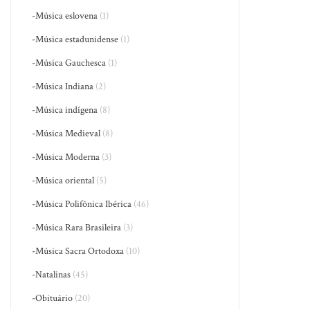
-Música eslovena
(1)
-Música estadunidense
(1)
-Música Gauchesca
(1)
-Música Indiana
(2)
-Música indígena
(8)
-Música Medieval
(8)
-Música Moderna
(3)
-Música oriental
(5)
-Música Polifônica Ibérica
(46)
-Música Rara Brasileira
(3)
-Música Sacra Ortodoxa
(10)
-Natalinas
(45)
-Obituário
(20)