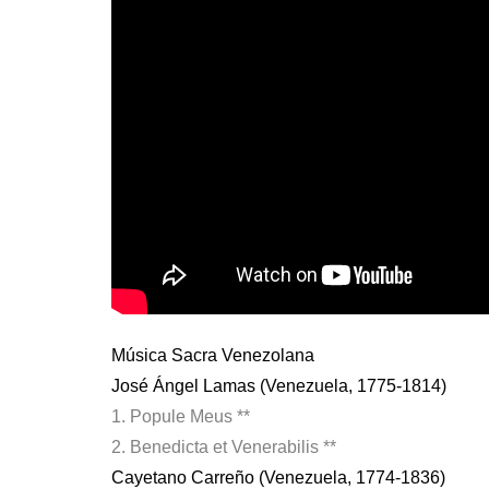
Música Sacra Venezolana
José Ángel Lamas (Venezuela, 1775-1814)
1. Popule Meus **
2. Benedicta et Venerabilis **
Cayetano Carreño (Venezuela, 1774-1836)