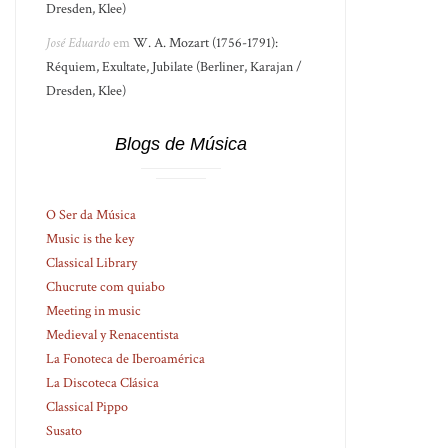
Dresden, Klee)
José Eduardo
em
W. A. Mozart (1756-1791):
Réquiem, Exultate, Jubilate (Berliner, Karajan /
Dresden, Klee)
Blogs de Música
O Ser da Música
Music is the key
Classical Library
Chucrute com quiabo
Meeting in music
Medieval y Renacentista
La Fonoteca de Iberoamérica
La Discoteca Clásica
Classical Pippo
Susato