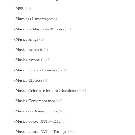
-MPB
(54)
-Muro das Lamentações
(1)
-Museu da Música de Mariana
(15)
-Música antiga
(16)
-Música Armênia
(3)
-Música Armorial
(12)
-Música Barroca Francesa
(120)
-Música Cipriota
(1)
-Música Colonial e Imperial Brasileira
(206)
-Música Contemporânea
(42)
-Música do Renascimento
(26)
-Música do séc. XVII – Itália
(3)
-Música do séc. XVIII – Portugal
(20)