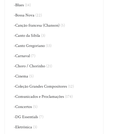
-Blues
(14)
-Bossa Nova
(22)
-Canção francesa (Chanson)
(5)
-Canto da Sibila
(3)
-Canto Gregoriano
(13)
-Carnaval
(7)
-Choro / Chorinho
(21)
-Cinema
(5)
-Coleção Grandes Compositores
(12)
-Comunicados e Proclamações
(174)
-Concertos
(5)
-DG Essentials
(7)
-Eletrônica
(3)