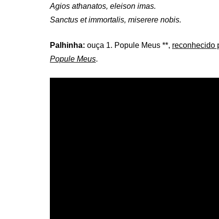
Agios athanatos, eleison imas.
Sanctus et immortalis, miserere nobis.
Palhinha:
ouça 1. Popule Meus **,
reconhecido 
Popule Meus
.