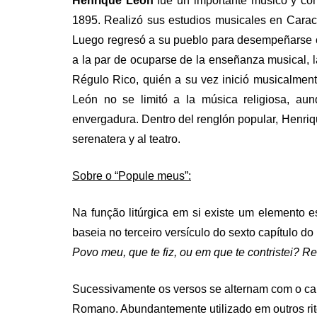
Henrique León
fue un importante músico y com
1895. Realizó sus estudios musicales en Carac
Luego regresó a su pueblo para desempeñarse co
a la par de ocuparse de la enseñanza musical, l
Régulo Rico, quién a su vez inició musicalmente
León no se limitó a la música religiosa, a
envergadura. Dentro del renglón popular, Henriq
serenatera y al teatro.
Sobre o “Popule meus”:
Na função litúrgica em si existe um elemento e
baseia no terceiro versículo do sexto capítulo do 
Povo meu, que te fiz, ou em que te contristei? 
Sucessivamente os versos se alternam com o c
Romano. Abundantemente utilizado em outros rit