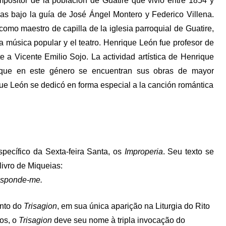
positor de la población de Guatire que vivió entre 1854 y
as bajo la guía de José Ángel Montero y Federico Villena.
mo maestro de capilla de la iglesia parroquial de Guatire,
a música popular y el teatro. Henrique León fue profesor de
 a Vicente Emilio Sojo. La actividad artística de Henrique
unque en este género se encuentran sus obras de mayor
ue León se dedicó en forma especial a la canción romántica
specífico da Sexta-feira Santa, os
Improperia
. Seu texto se
livro de Miqueias:
Responde-me.
anto do
Trisagion
, em sua única aparição na Liturgia do Rito
os, o
Trisagion
deve seu nome à tripla invocação do