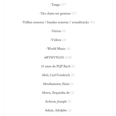
-Tango
(17)
-Tão chato ser gostoso
(17)
-Trilhas sonoras / bandas sonoras / soundtracks
(41)
-Vários
(4)
-Vídeos
(4)
-World Music
(6)
#BTHVN250
(258)
15 anos de PQP Bach
(8)
Abel, Carl Friedrich
(5)
Abrahamsen, Hans
(1)
Abreu, Zequinha de
(2)
Achron, Joseph
(2)
Adam, Adolphe
(2)