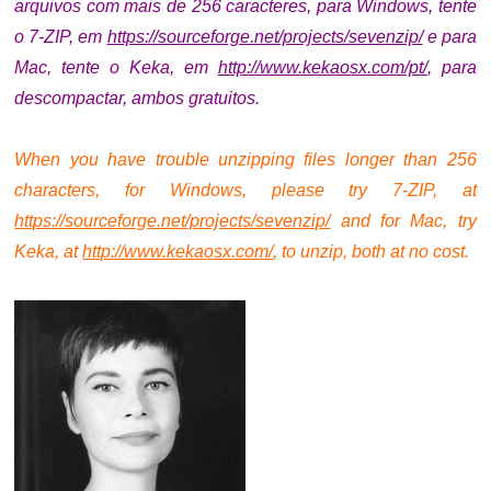
arquivos com mais de 256 caracteres, para Windows, tente
o 7-ZIP, em
https://sourceforge.net/projects/sevenzip/
e p
ara
Mac, tente o Keka, em
http://www.kekaosx.com/pt/
, para
descompactar, ambos gratuitos.
.
When you have trouble unzipping files longer than 256
characters, for Windows, please try 7-ZIP, at
https://sourceforge.net/projects/sevenzip/
and f
or Mac, try
Keka, at
http://www.kekaosx.com/
, to unzip, both at no cost.