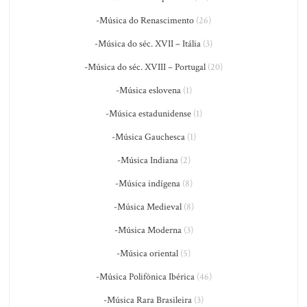
-Música do Renascimento
(26)
-Música do séc. XVII – Itália
(3)
-Música do séc. XVIII – Portugal
(20)
-Música eslovena
(1)
-Música estadunidense
(1)
-Música Gauchesca
(1)
-Música Indiana
(2)
-Música indígena
(8)
-Música Medieval
(8)
-Música Moderna
(3)
-Música oriental
(5)
-Música Polifônica Ibérica
(46)
-Música Rara Brasileira
(3)