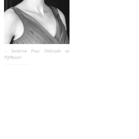
– Sandrine Piau: Dedicado ao
PQPBach!