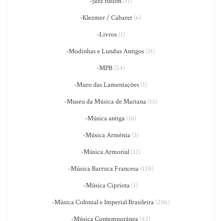
-jazz fusion
(11)
-Klezmer / Cabaret
(6)
-Livros
(1)
-Modinhas e Lundus Antigos
(31)
-MPB
(54)
-Muro das Lamentações
(1)
-Museu da Música de Mariana
(15)
-Música antiga
(16)
-Música Armênia
(3)
-Música Armorial
(12)
-Música Barroca Francesa
(120)
-Música Cipriota
(1)
-Música Colonial e Imperial Brasileira
(206)
-Música Contemporânea
(42)