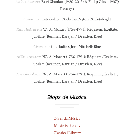
Adilson Assis
em
Ravi Shankar (1920-2012) & Philip Glass (1937):
Passages
Cássio
em
.: interlúdio :. Nicholas Payton: Nick@Night
Raif Haddad
em
W. A. Mozart (1756-1791): Réquiem, Exultate,
Jubilate (Berliner, Karajan / Dresden, Klee)
Cisco
em
.: interlúdio :. Joni Mitchell: Blue
Adilson Assis
em
W. A. Mozart (1756-1791): Réquiem, Exultate,
Jubilate (Berliner, Karajan / Dresden, Klee)
José Eduardo
em
W. A. Mozart (1756-1791): Réquiem, Exultate,
Jubilate (Berliner, Karajan / Dresden, Klee)
Blogs de Música
O Ser da Música
Music is the key
Classical Library