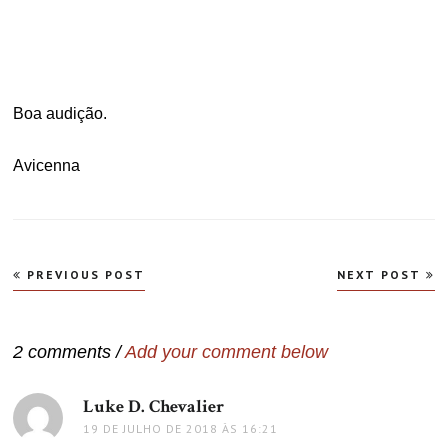
Boa audição.
Avicenna
Navegação
PREVIOUS POST
NEXT POST
de
Post
2 comments /
Add your comment below
Luke D. Chevalier
disse:
19 DE JULHO DE 2018 ÀS 16:21