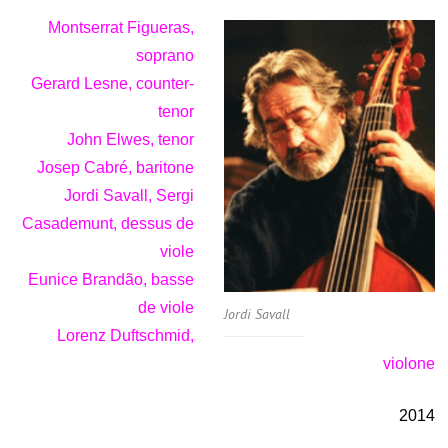
Montserrat Figueras,
soprano
Gerard Lesne, counter-
tenor
John Elwes, tenor
Josep Cabré, baritone
Jordi Savall, Sergi
Casademunt, dessus de
viole
Eunice Brandão, basse
de viole
Jordi Savall
Lorenz Duftschmid,
violone
2014