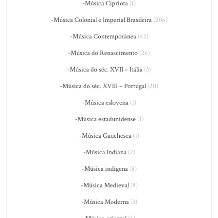
-Música Cipriota
(1)
-Música Colonial e Imperial Brasileira
(206)
-Música Contemporânea
(42)
-Música do Renascimento
(26)
-Música do séc. XVII – Itália
(3)
-Música do séc. XVIII – Portugal
(20)
-Música eslovena
(1)
-Música estadunidense
(1)
-Música Gauchesca
(1)
-Música Indiana
(2)
-Música indígena
(8)
-Música Medieval
(8)
-Música Moderna
(3)