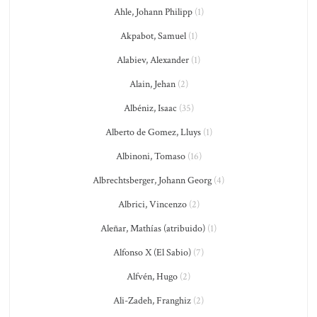
Ahle, Johann Philipp
(1)
Akpabot, Samuel
(1)
Alabiev, Alexander
(1)
Alain, Jehan
(2)
Albéniz, Isaac
(35)
Alberto de Gomez, Lluys
(1)
Albinoni, Tomaso
(16)
Albrechtsberger, Johann Georg
(4)
Albrici, Vincenzo
(2)
Aleñar, Mathías (atribuido)
(1)
Alfonso X (El Sabio)
(7)
Alfvén, Hugo
(2)
Ali-Zadeh, Franghiz
(2)