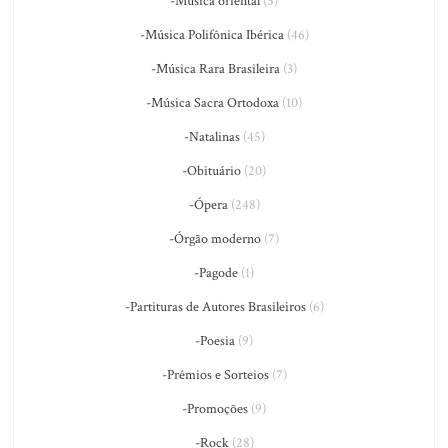
-Música oriental
(5)
-Música Polifônica Ibérica
(46)
-Música Rara Brasileira
(3)
-Música Sacra Ortodoxa
(10)
-Natalinas
(45)
-Obituário
(20)
-Ópera
(248)
-Órgão moderno
(7)
-Pagode
(1)
-Partituras de Autores Brasileiros
(6)
-Poesia
(9)
-Prêmios e Sorteios
(7)
-Promoções
(9)
-Rock
(28)