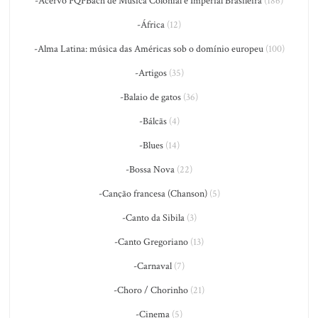
-Acervo PQPBach de Música Colonial e Imperial Brasileira
(186)
-África
(12)
-Alma Latina: música das Américas sob o domínio europeu
(100)
-Artigos
(35)
-Balaio de gatos
(36)
-Bálcãs
(4)
-Blues
(14)
-Bossa Nova
(22)
-Canção francesa (Chanson)
(5)
-Canto da Sibila
(3)
-Canto Gregoriano
(13)
-Carnaval
(7)
-Choro / Chorinho
(21)
-Cinema
(5)