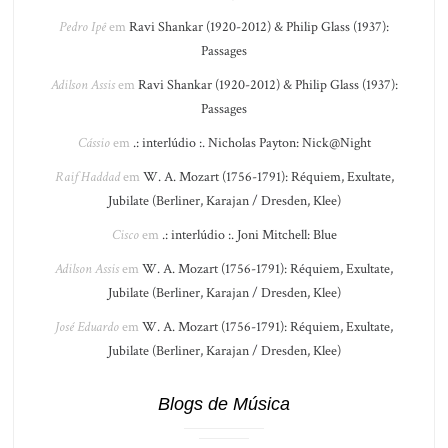
Pedro Ipê
em
Ravi Shankar (1920-2012) & Philip Glass (1937):
Passages
Adilson Assis
em
Ravi Shankar (1920-2012) & Philip Glass (1937):
Passages
Cássio
em
.: interlúdio :. Nicholas Payton: Nick@Night
Raif Haddad
em
W. A. Mozart (1756-1791): Réquiem, Exultate,
Jubilate (Berliner, Karajan / Dresden, Klee)
Cisco
em
.: interlúdio :. Joni Mitchell: Blue
Adilson Assis
em
W. A. Mozart (1756-1791): Réquiem, Exultate,
Jubilate (Berliner, Karajan / Dresden, Klee)
José Eduardo
em
W. A. Mozart (1756-1791): Réquiem, Exultate,
Jubilate (Berliner, Karajan / Dresden, Klee)
Blogs de Música