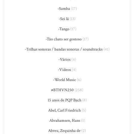
-Samba
(17)
-Sei lá
(13)
-Tango
(17)
-Tão chato ser gostoso
(17)
-Trilhas sonoras / bandas sonoras / soundtracks
(41)
-Vários
(4)
-Vídeos
(4)
-World Music
(6)
#BTHVN250
(258)
15 anos de PQP Bach
(8)
Abel, Carl Friedrich
(5)
Abrahamsen, Hans
(1)
Abreu, Zequinha de
(2)