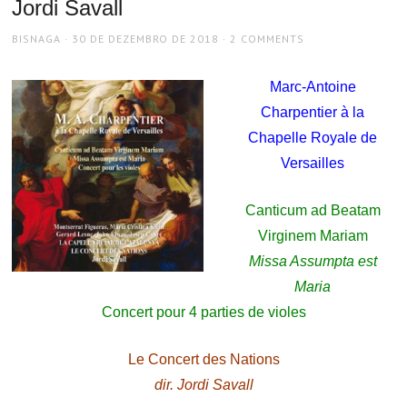
Jordi Savall
AUTHOR
POSTED
BISNAGA
30 DE DEZEMBRO DE 2018
2 COMMENTS
ON
Marc-Antoine
Charpentier à la
Chapelle Royale de
Versailles
Canticum ad Beatam
Virginem Mariam
Missa Assumpta est
Maria
Concert pour 4 parties de violes
Le Concert des Nations
dir. Jordi Savall