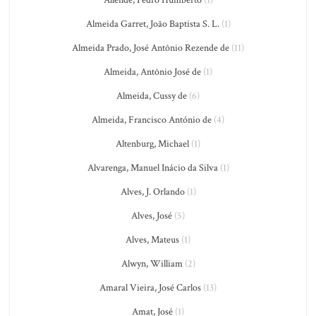
Allende, Pedro Humberto
(1)
Almeida Garret, João Baptista S. L.
(1)
Almeida Prado, José Antônio Rezende de
(11)
Almeida, Antônio José de
(1)
Almeida, Cussy de
(6)
Almeida, Francisco António de
(4)
Altenburg, Michael
(1)
Alvarenga, Manuel Inácio da Silva
(1)
Alves, J. Orlando
(1)
Alves, José
(5)
Alves, Mateus
(1)
Alwyn, William
(2)
Amaral Vieira, José Carlos
(13)
Amat, José
(1)