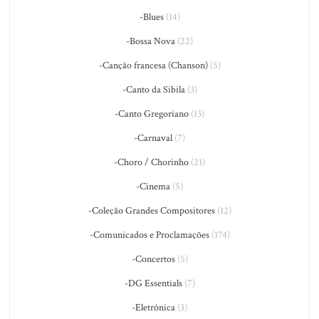
-Blues
(14)
-Bossa Nova
(22)
-Canção francesa (Chanson)
(5)
-Canto da Sibila
(3)
-Canto Gregoriano
(13)
-Carnaval
(7)
-Choro / Chorinho
(21)
-Cinema
(5)
-Coleção Grandes Compositores
(12)
-Comunicados e Proclamações
(174)
-Concertos
(5)
-DG Essentials
(7)
-Eletrônica
(3)