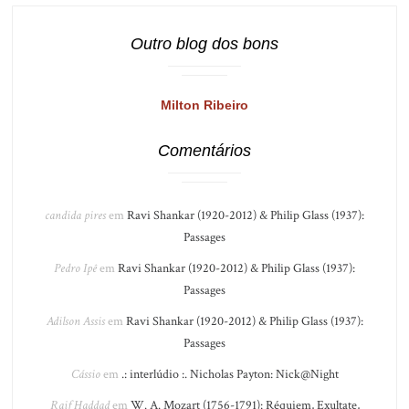
Outro blog dos bons
Milton Ribeiro
Comentários
candida pires
em
Ravi Shankar (1920-2012) & Philip Glass (1937):
Passages
Pedro Ipê
em
Ravi Shankar (1920-2012) & Philip Glass (1937):
Passages
Adilson Assis
em
Ravi Shankar (1920-2012) & Philip Glass (1937):
Passages
Cássio
em
.: interlúdio :. Nicholas Payton: Nick@Night
Raif Haddad
em
W. A. Mozart (1756-1791): Réquiem, Exultate,