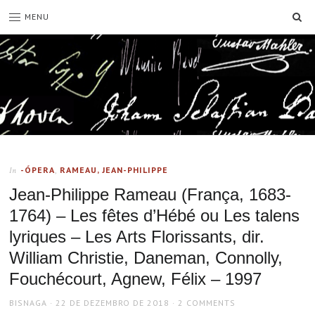
SE
MENU
-ÓPERA
,
RAMEAU, JEAN-PHILIPPE
In
Jean-Philippe Rameau (França, 1683-
1764) – Les fêtes d’Hébé ou Les talens
lyriques – Les Arts Florissants, dir.
William Christie, Daneman, Connolly,
Fouchécourt, Agnew, Félix – 1997
AUTHOR
POSTED
BISNAGA
22 DE DEZEMBRO DE 2018
2 COMMENTS
ON