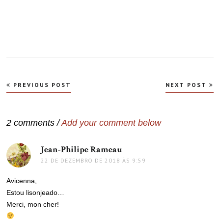
Navegação
PREVIOUS POST
NEXT POST
de
Post
2 comments /
Add your comment below
Jean-Philipe Rameau
disse:
22 DE DEZEMBRO DE 2018 ÀS 9:59
Avicenna,
Estou lisonjeado…
Merci, mon cher!