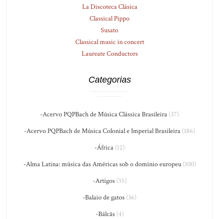
La Discoteca Clásica
Classical Pippo
Susato
Classical music in concert
Laureate Conductors
Categorias
-Acervo PQPBach de Música Clássica Brasileira
(37)
-Acervo PQPBach de Música Colonial e Imperial Brasileira
(186)
-África
(12)
-Alma Latina: música das Américas sob o domínio europeu
(100)
-Artigos
(35)
-Balaio de gatos
(36)
-Bálcãs
(4)