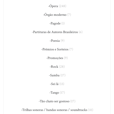
-Ópera
(248)
-Órgão moderno
(7)
-Pagode
(1)
-Partituras de Autores Brasileiros
(6)
-Poesia
(9)
-Prêmios e Sorteios
(7)
-Promoções
(9)
-Rock
(28)
-Samba
(17)
-Sei lá
(13)
-Tango
(17)
-Tão chato ser gostoso
(17)
-Trilhas sonoras / bandas sonoras / soundtracks
(41)