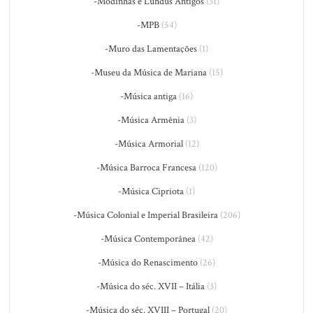
-Modinhas e Lundus Antigos
(31)
-MPB
(54)
-Muro das Lamentações
(1)
-Museu da Música de Mariana
(15)
-Música antiga
(16)
-Música Armênia
(3)
-Música Armorial
(12)
-Música Barroca Francesa
(120)
-Música Cipriota
(1)
-Música Colonial e Imperial Brasileira
(206)
-Música Contemporânea
(42)
-Música do Renascimento
(26)
-Música do séc. XVII – Itália
(3)
-Música do séc. XVIII – Portugal
(20)