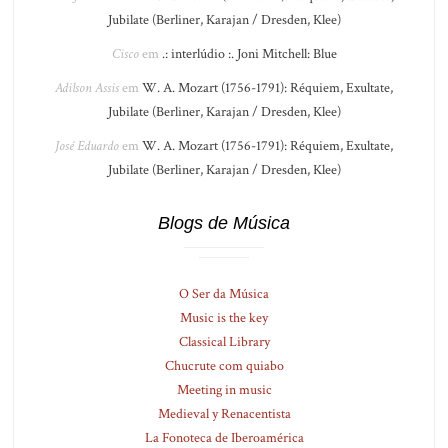
Jubilate (Berliner, Karajan / Dresden, Klee)
Cisco
em
.: interlúdio :. Joni Mitchell: Blue
Adilson Assis
em
W. A. Mozart (1756-1791): Réquiem, Exultate,
Jubilate (Berliner, Karajan / Dresden, Klee)
José Eduardo
em
W. A. Mozart (1756-1791): Réquiem, Exultate,
Jubilate (Berliner, Karajan / Dresden, Klee)
Blogs de Música
O Ser da Música
Music is the key
Classical Library
Chucrute com quiabo
Meeting in music
Medieval y Renacentista
La Fonoteca de Iberoamérica