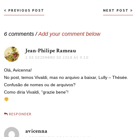
Navegação
PREVIOUS POST
NEXT POST
de
Post
6 comments /
Add your comment below
Jean-Philipe Rameau
disse:
1 DE DEZEMBRO DE 2018 ÀS 9:20
Olá, Avicenna!
No post, temos Vivaldi, mas no arquivo a baixar, Lully – Thésée.
Confusão de nomes ou de arquivos?
Como diria Vivaldi, “grazie bene”!
RESPONDER
avicenna
disse: