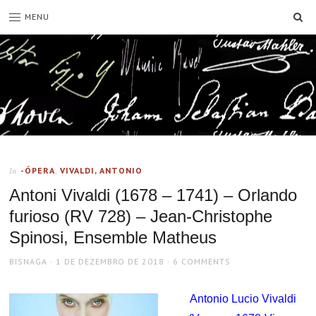
SE
MENU
-ÓPERA
,
VIVALDI, ANTONIO
In
Antoni Vivaldi (1678 – 1741) – Orlando
furioso (RV 728) – Jean-Christophe
Spinosi, Ensemble Matheus
AUTHOR
POSTED
BISNAGA
1 DE DEZEMBRO DE 2018
6 COMMENTS
ON
Antonio Lucio Vivaldi