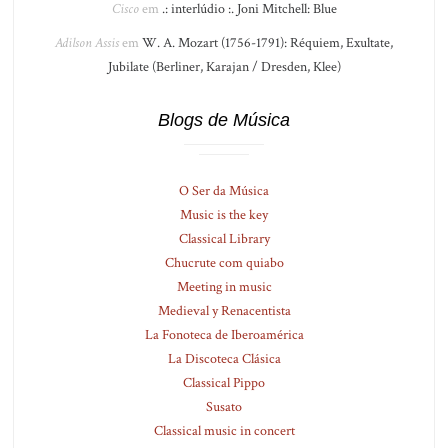
Cisco
em
.: interlúdio :. Joni Mitchell: Blue
Adilson Assis
em
W. A. Mozart (1756-1791): Réquiem, Exultate,
Jubilate (Berliner, Karajan / Dresden, Klee)
Blogs de Música
O Ser da Música
Music is the key
Classical Library
Chucrute com quiabo
Meeting in music
Medieval y Renacentista
La Fonoteca de Iberoamérica
La Discoteca Clásica
Classical Pippo
Susato
Classical music in concert