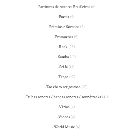
-Partituras de Autores Brasileiros
(6)
-Poesia
(9)
-Prêmios e Sorteios
(7)
-Promoções
(9)
-Rock
(28)
-Samba
(17)
-Sei lá
(13)
-Tango
(17)
-Tão chato ser gostoso
(17)
-Trilhas sonoras / bandas sonoras / soundtracks
(41)
-Vários
(4)
-Vídeos
(4)
-World Music
(6)