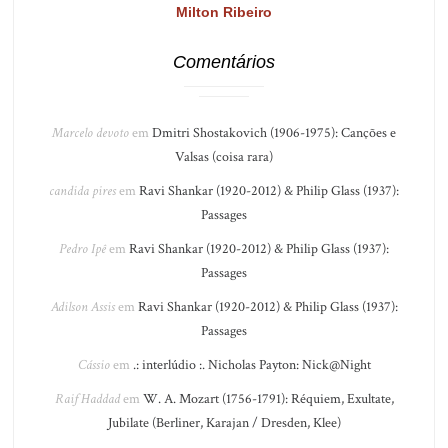
Milton Ribeiro
Comentários
Marcelo devoto
em
Dmitri Shostakovich (1906-1975): Canções e
Valsas (coisa rara)
candida pires
em
Ravi Shankar (1920-2012) & Philip Glass (1937):
Passages
Pedro Ipê
em
Ravi Shankar (1920-2012) & Philip Glass (1937):
Passages
Adilson Assis
em
Ravi Shankar (1920-2012) & Philip Glass (1937):
Passages
Cássio
em
.: interlúdio :. Nicholas Payton: Nick@Night
Raif Haddad
em
W. A. Mozart (1756-1791): Réquiem, Exultate,
Jubilate (Berliner, Karajan / Dresden, Klee)