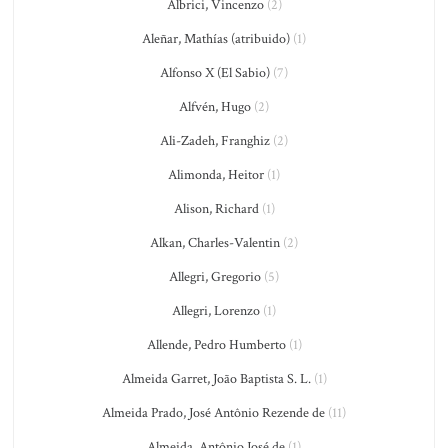
Albrici, Vincenzo
(2)
Aleñar, Mathías (atribuido)
(1)
Alfonso X (El Sabio)
(7)
Alfvén, Hugo
(2)
Ali-Zadeh, Franghiz
(2)
Alimonda, Heitor
(1)
Alison, Richard
(1)
Alkan, Charles-Valentin
(2)
Allegri, Gregorio
(5)
Allegri, Lorenzo
(1)
Allende, Pedro Humberto
(1)
Almeida Garret, João Baptista S. L.
(1)
Almeida Prado, José Antônio Rezende de
(11)
Almeida, Antônio José de
(1)