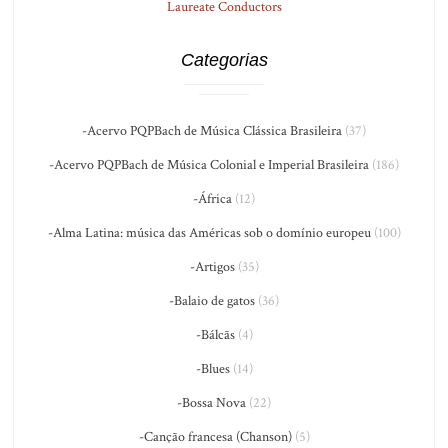
Laureate Conductors
Categorias
-Acervo PQPBach de Música Clássica Brasileira
(37)
-Acervo PQPBach de Música Colonial e Imperial Brasileira
(186)
-África
(12)
-Alma Latina: música das Américas sob o domínio europeu
(100)
-Artigos
(35)
-Balaio de gatos
(36)
-Bálcãs
(4)
-Blues
(14)
-Bossa Nova
(22)
-Canção francesa (Chanson)
(5)