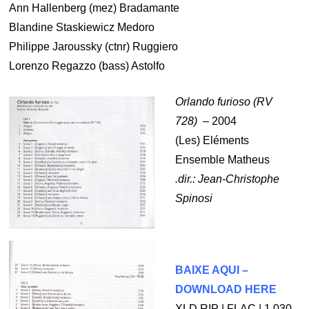
Ann Hallenberg (mez) Bradamante
Blandine Staskiewicz Medoro
Philippe Jaroussky (ctnr) Ruggiero
Lorenzo Regazzo (bass) Astolfo
Orlando furioso (RV
728)
– 2004
(Les) Eléments
Ensemble Matheus
.dir.: Jean-Christophe
Spinosi
BAIXE AQUI –
DOWNLOAD HERE
XLD RIP | FLAC | 1.030