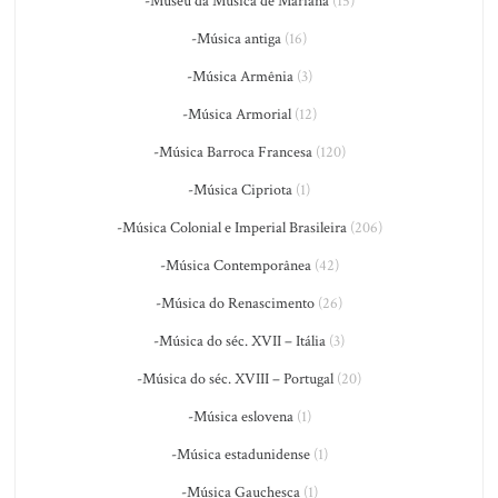
-Museu da Música de Mariana
(15)
-Música antiga
(16)
-Música Armênia
(3)
-Música Armorial
(12)
-Música Barroca Francesa
(120)
-Música Cipriota
(1)
-Música Colonial e Imperial Brasileira
(206)
-Música Contemporânea
(42)
-Música do Renascimento
(26)
-Música do séc. XVII – Itália
(3)
-Música do séc. XVIII – Portugal
(20)
-Música eslovena
(1)
-Música estadunidense
(1)
-Música Gauchesca
(1)