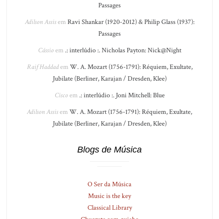
Passages
Adilson Assis
em
Ravi Shankar (1920-2012) & Philip Glass (1937):
Passages
Cássio
em
.: interlúdio :. Nicholas Payton: Nick@Night
Raif Haddad
em
W. A. Mozart (1756-1791): Réquiem, Exultate,
Jubilate (Berliner, Karajan / Dresden, Klee)
Cisco
em
.: interlúdio :. Joni Mitchell: Blue
Adilson Assis
em
W. A. Mozart (1756-1791): Réquiem, Exultate,
Jubilate (Berliner, Karajan / Dresden, Klee)
Blogs de Música
O Ser da Música
Music is the key
Classical Library