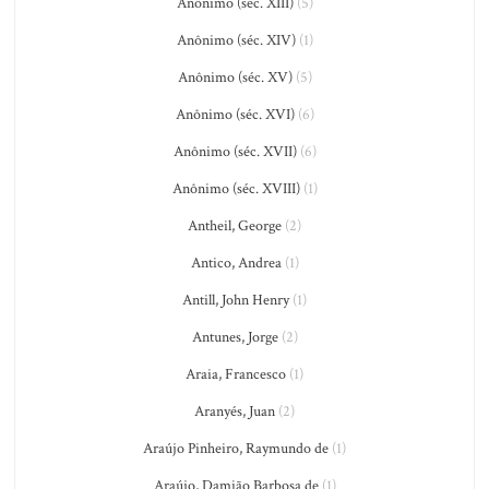
Anônimo (séc. XIII)
(5)
Anônimo (séc. XIV)
(1)
Anônimo (séc. XV)
(5)
Anônimo (séc. XVI)
(6)
Anônimo (séc. XVII)
(6)
Anônimo (séc. XVIII)
(1)
Antheil, George
(2)
Antico, Andrea
(1)
Antill, John Henry
(1)
Antunes, Jorge
(2)
Araia, Francesco
(1)
Aranyés, Juan
(2)
Araújo Pinheiro, Raymundo de
(1)
Araújo, Damião Barbosa de
(1)