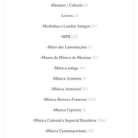
-Klezmer / Cabaret
(6)
-Livros
(1)
-Modinhas e Lundus Antigos
(31)
-MPB
(54)
-Muro das Lamentações
(1)
-Museu da Música de Mariana
(15)
-Música antiga
(16)
-Música Armênia
(3)
-Música Armorial
(12)
-Música Barroca Francesa
(120)
-Música Cipriota
(1)
-Música Colonial e Imperial Brasileira
(206)
-Música Contemporânea
(42)