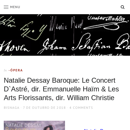
SE
MENU
-ÓPERA
In
Natalie Dessay Baroque: Le Concert
D`Astré, dir. Emmanuelle Haïm & Les
Arts Florissants, dir. William Christie
AUTHOR
POSTED
BISNAGA
7 DE OUTUBRO DE 2018
4 COMMENTS
ON