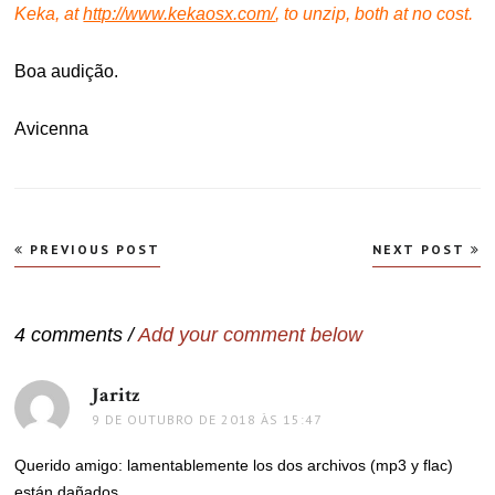
Keka, at
http://www.kekaosx.com/
, to unzip, both at no cost.
Boa audição.
Avicenna
Navegação
PREVIOUS POST
NEXT POST
de
Post
4 comments /
Add your comment below
Jaritz
disse:
9 DE OUTUBRO DE 2018 ÀS 15:47
Querido amigo: lamentablemente los dos archivos (mp3 y flac)
están dañados.