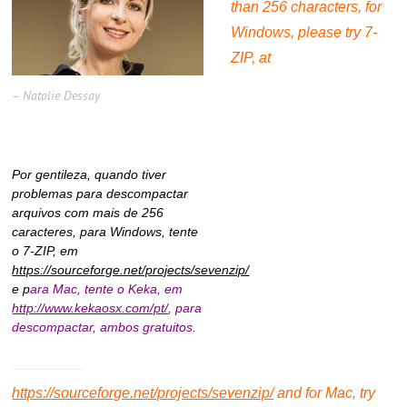
than 256 characters, for
Windows, please try 7-
ZIP, at
– Natalie Dessay
.
.
Por gentileza, quando tiver
problemas para descompactar
arquivos com mais de 256
caracteres, para Windows, tente
o 7-ZIP, em
https://sourceforge.net/projects/sevenzip/
e p
ara Mac, tente o Keka, em
http://www.kekaosx.com/pt/
, para
descompactar, ambos gratuitos.
https://sourceforge.net/projects/sevenzip/
and f
or Mac, try