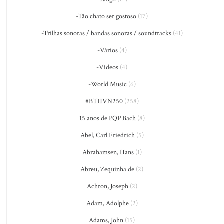
-Tão chato ser gostoso
(17)
-Trilhas sonoras / bandas sonoras / soundtracks
(41)
-Vários
(4)
-Vídeos
(4)
-World Music
(6)
#BTHVN250
(258)
15 anos de PQP Bach
(8)
Abel, Carl Friedrich
(5)
Abrahamsen, Hans
(1)
Abreu, Zequinha de
(2)
Achron, Joseph
(2)
Adam, Adolphe
(2)
Adams, John
(15)