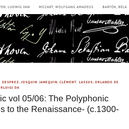
EN, LUDWIG VAN
MOZART, WOLFGANG AMADEUS
BARTÓK, BÉLA
,
DESPREZ, JOSQUIN
,
JANEQUIN, CLÉMENT
,
LASSUS, ORLANDO DE
,
ERLUIGI DA
ic vol 05/06: The Polyphonic
s to the Renaissance- (c.1300-