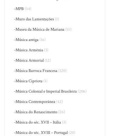
-MPB
(54)
-Muro das Lamentações
(1)
-Museu da Música de Mariana
(15)
-Música antiga
(16)
-Música Armênia
(3)
-Música Armorial
(12)
-Música Barroca Francesa
(120)
-Música Cipriota
(1)
-Música Colonial e Imperial Brasileira
(206)
-Música Contemporânea
(42)
-Música do Renascimento
(26)
-Música do séc. XVII – Itália
(3)
-Música do séc. XVIII – Portugal
(20)