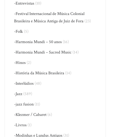
-Entrevistas
(10)
-Festival Internacional de Música Colonial
Brasileira e Música Antiga de Juiz de Fora
(23)
-Folk
(5)
-Harmonia Mundi – 50 anos
(16)
-Harmonia Mundi – Sacred Music
(14)
-Hinos
(2)
-História da Música Brasileira
(14)
-Interlúdios
(48)
-Jazz
(589)
-jazz fusion
(11)
-Klezmer / Cabaret
(6)
-Livros
(1)
-Modinhas e Lundus Antigos
(31)