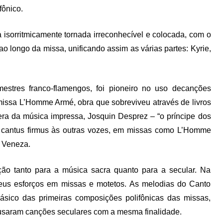
fônico.
a isorritmicamente tornada irreconhecível e colocada, com o
o) ao longo da missa, unificando assim as várias partes: Kyrie,
estres franco-flamengos, foi pioneiro no uso decanções
missa L’Homme Armé, obra que sobreviveu através de livros
era da música impressa, Josquin Desprez – “o príncipe dos
 o cantus firmus às outras vozes, em missas como L’Homme
e Veneza.
ão tanto para a música sacra quanto para a secular. Na
eus esforços em missas e motetos. As melodias do Canto
básico das primeiras composições polifônicas das missas,
 usaram canções seculares com a mesma finalidade.