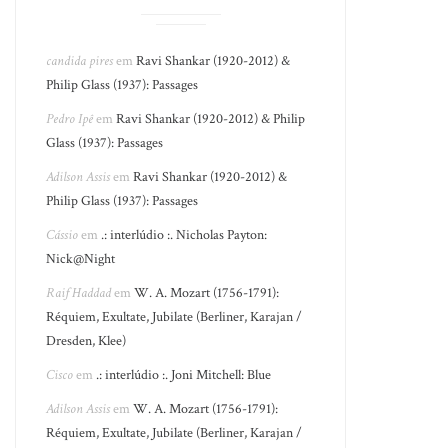
candida pires
em
Ravi Shankar (1920-2012) &
Philip Glass (1937): Passages
Pedro Ipê
em
Ravi Shankar (1920-2012) & Philip
Glass (1937): Passages
Adilson Assis
em
Ravi Shankar (1920-2012) &
Philip Glass (1937): Passages
Cássio
em
.: interlúdio :. Nicholas Payton:
Nick@Night
Raif Haddad
em
W. A. Mozart (1756-1791):
Réquiem, Exultate, Jubilate (Berliner, Karajan /
Dresden, Klee)
Cisco
em
.: interlúdio :. Joni Mitchell: Blue
Adilson Assis
em
W. A. Mozart (1756-1791):
Réquiem, Exultate, Jubilate (Berliner, Karajan /