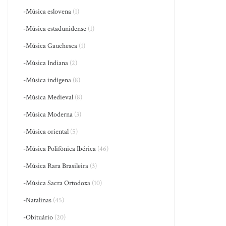
-Música eslovena
(1)
-Música estadunidense
(1)
-Música Gauchesca
(1)
-Música Indiana
(2)
-Música indígena
(8)
-Música Medieval
(8)
-Música Moderna
(3)
-Música oriental
(5)
-Música Polifônica Ibérica
(46)
-Música Rara Brasileira
(3)
-Música Sacra Ortodoxa
(10)
-Natalinas
(45)
-Obituário
(20)