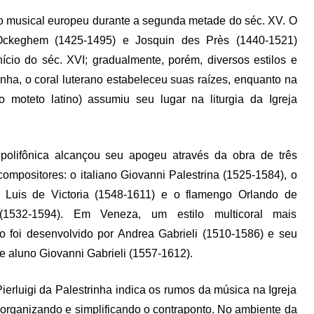
o musical europeu durante a segunda metade do séc. XV. O
s Ockeghem (1425-1495) e Josquin des Près (1440-1521)
ício do séc. XVI; gradualmente, porém, diversos estilos e
ha, o coral luterano estabeleceu suas raízes, enquanto na
do moteto latino) assumiu seu lugar na liturgia da Igreja
polifônica alcançou seu apogeu através da obra de três
ompositores: o italiano Giovanni Palestrina (1525-1584), o
 Luis de Victoria (1548-1611) e o flamengo Orlando de
(1532-1594). Em Veneza, um estilo multicoral mais
o foi desenvolvido por Andrea Gabrieli (1510-1586) e seu
e aluno Giovanni Gabrieli (1557-1612).
ierluigi da Palestrinha indica os rumos da música na Igreja
 organizando e simplificando o contraponto. No ambiente da