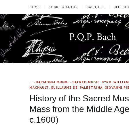
HOME
SOBRE O AUTOR
BACH, J. S.
BEETHOV
P.Q.P. Bach
-HARMONIA MUNDI - SACRED MUSIC
,
BYRD, WILLIAM
In
MACHAULT, GUILLAUME DE
,
PALESTRINA, GIOVANNI PI
History of the Sacred Mus
Mass from the Middle Age
c.1600)