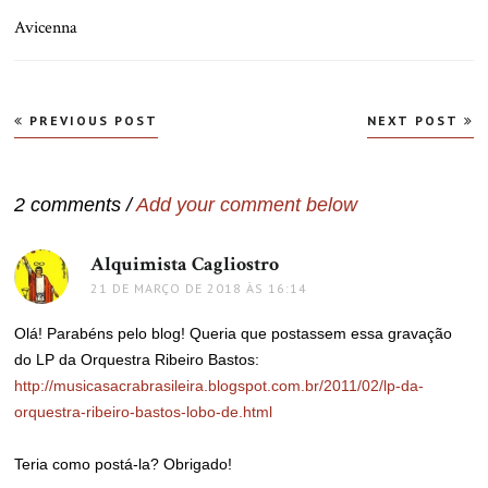
Avicenna
Navegação
PREVIOUS POST
NEXT POST
de
Post
2 comments /
Add your comment below
Alquimista Cagliostro
disse:
21 DE MARÇO DE 2018 ÀS 16:14
Olá! Parabéns pelo blog! Queria que postassem essa gravação
do LP da Orquestra Ribeiro Bastos:
http://musicasacrabrasileira.blogspot.com.br/2011/02/lp-da-
orquestra-ribeiro-bastos-lobo-de.html
Teria como postá-la? Obrigado!