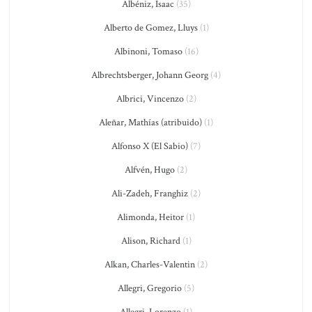
Albéniz, Isaac
(35)
Alberto de Gomez, Lluys
(1)
Albinoni, Tomaso
(16)
Albrechtsberger, Johann Georg
(4)
Albrici, Vincenzo
(2)
Aleñar, Mathías (atribuido)
(1)
Alfonso X (El Sabio)
(7)
Alfvén, Hugo
(2)
Ali-Zadeh, Franghiz
(2)
Alimonda, Heitor
(1)
Alison, Richard
(1)
Alkan, Charles-Valentin
(2)
Allegri, Gregorio
(5)