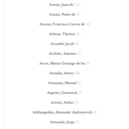
Araujo, Juan de
(22)
Araujo, Pedro de
(3)
Arauxo, Francisco Correa de
(4)
Arbeau, Thoinot
(2)
Arcadelt, Jacob
(1)
Archilei, Antonio
(1)
Arcos, Matías Durango de los
(1)
Arensky, Anton
(10)
Arenzana, Manuel
(2)
Argento, Dominick
(1)
Ariosti, Attilio
(2)
Arkhangelsky, Alexander Andreyevich
(1)
Armando, Jorge
(1)