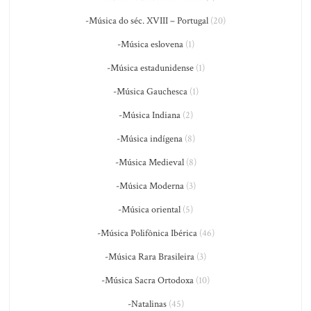
-Música do séc. XVIII – Portugal
(20)
-Música eslovena
(1)
-Música estadunidense
(1)
-Música Gauchesca
(1)
-Música Indiana
(2)
-Música indígena
(8)
-Música Medieval
(8)
-Música Moderna
(3)
-Música oriental
(5)
-Música Polifônica Ibérica
(46)
-Música Rara Brasileira
(3)
-Música Sacra Ortodoxa
(10)
-Natalinas
(45)