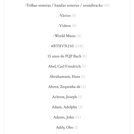
-Trilhas sonoras / bandas sonoras / soundtracks
(41)
-Vários
(4)
-Vídeos
(4)
-World Music
(6)
#BTHVN250
(258)
15 anos de PQP Bach
(8)
Abel, Carl Friedrich
(5)
Abrahamsen, Hans
(1)
Abreu, Zequinha de
(2)
Achron, Joseph
(2)
Adam, Adolphe
(2)
Adams, John
(15)
Addy, Obo
(1)