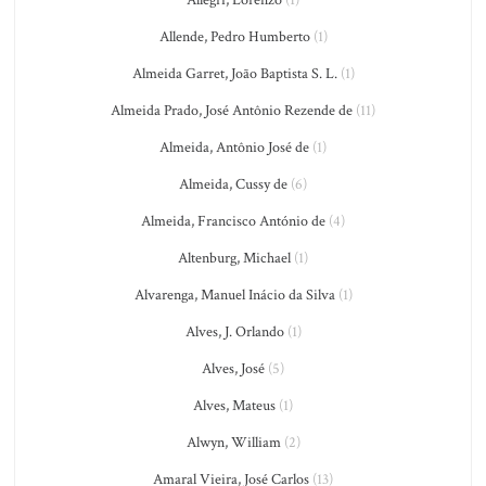
Allegri, Lorenzo
(1)
Allende, Pedro Humberto
(1)
Almeida Garret, João Baptista S. L.
(1)
Almeida Prado, José Antônio Rezende de
(11)
Almeida, Antônio José de
(1)
Almeida, Cussy de
(6)
Almeida, Francisco António de
(4)
Altenburg, Michael
(1)
Alvarenga, Manuel Inácio da Silva
(1)
Alves, J. Orlando
(1)
Alves, José
(5)
Alves, Mateus
(1)
Alwyn, William
(2)
Amaral Vieira, José Carlos
(13)