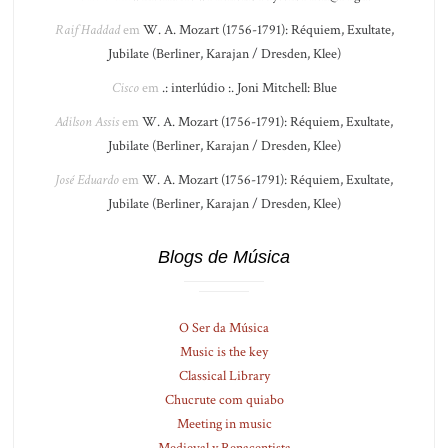
Raif Haddad
em
W. A. Mozart (1756-1791): Réquiem, Exultate,
Jubilate (Berliner, Karajan / Dresden, Klee)
Cisco
em
.: interlúdio :. Joni Mitchell: Blue
Adilson Assis
em
W. A. Mozart (1756-1791): Réquiem, Exultate,
Jubilate (Berliner, Karajan / Dresden, Klee)
José Eduardo
em
W. A. Mozart (1756-1791): Réquiem, Exultate,
Jubilate (Berliner, Karajan / Dresden, Klee)
Blogs de Música
O Ser da Música
Music is the key
Classical Library
Chucrute com quiabo
Meeting in music