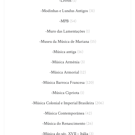
-Livros
(1)
-Modinhas e Lundus Antigos
(31)
-MPB
(54)
-Muro das Lamentações
(1)
-Museu da Música de Mariana
(15)
-Música antiga
(16)
-Música Armênia
(3)
-Música Armorial
(12)
-Música Barroca Francesa
(120)
-Música Cipriota
(1)
-Música Colonial e Imperial Brasileira
(206)
-Música Contemporânea
(42)
-Música do Renascimento
(26)
-Música do séc. XVII – Itália
(3)