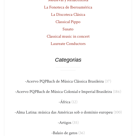
Medieval y Renacentista
La Fonoteca de Iberoamérica
La Discoteca Clásica
Classical Pippo
Susato
Classical music in concert
Laureate Conductors
Categorias
-Acervo PQPBach de Música Clássica Brasileira
(37)
-Acervo PQPBach de Música Colonial e Imperial Brasileira
(186)
-África
(12)
-Alma Latina: música das Américas sob o domínio europeu
(100)
-Artigos
(35)
-Balaio de gatos
(36)