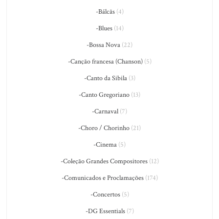
-Bálcãs
(4)
-Blues
(14)
-Bossa Nova
(22)
-Canção francesa (Chanson)
(5)
-Canto da Sibila
(3)
-Canto Gregoriano
(13)
-Carnaval
(7)
-Choro / Chorinho
(21)
-Cinema
(5)
-Coleção Grandes Compositores
(12)
-Comunicados e Proclamações
(174)
-Concertos
(5)
-DG Essentials
(7)