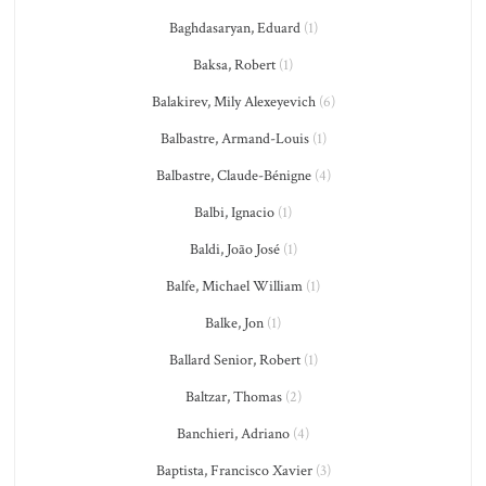
Baghdasaryan, Eduard
(1)
Baksa, Robert
(1)
Balakirev, Mily Alexeyevich
(6)
Balbastre, Armand-Louis
(1)
Balbastre, Claude-Bénigne
(4)
Balbi, Ignacio
(1)
Baldi, João José
(1)
Balfe, Michael William
(1)
Balke, Jon
(1)
Ballard Senior, Robert
(1)
Baltzar, Thomas
(2)
Banchieri, Adriano
(4)
Baptista, Francisco Xavier
(3)