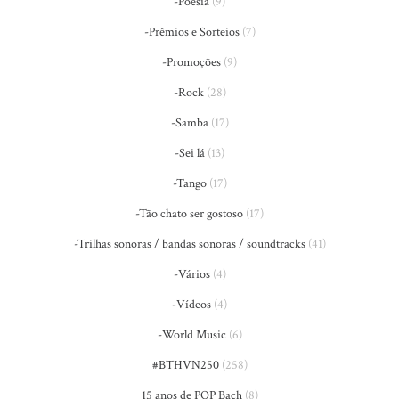
-Poesia
(9)
-Prêmios e Sorteios
(7)
-Promoções
(9)
-Rock
(28)
-Samba
(17)
-Sei lá
(13)
-Tango
(17)
-Tão chato ser gostoso
(17)
-Trilhas sonoras / bandas sonoras / soundtracks
(41)
-Vários
(4)
-Vídeos
(4)
-World Music
(6)
#BTHVN250
(258)
15 anos de PQP Bach
(8)