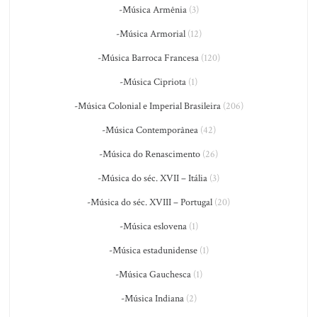
-Música Armênia
(3)
-Música Armorial
(12)
-Música Barroca Francesa
(120)
-Música Cipriota
(1)
-Música Colonial e Imperial Brasileira
(206)
-Música Contemporânea
(42)
-Música do Renascimento
(26)
-Música do séc. XVII – Itália
(3)
-Música do séc. XVIII – Portugal
(20)
-Música eslovena
(1)
-Música estadunidense
(1)
-Música Gauchesca
(1)
-Música Indiana
(2)