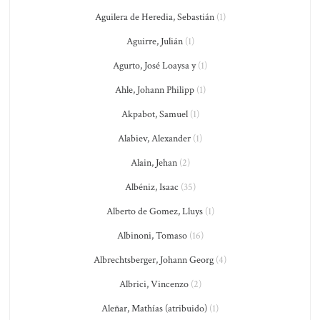
Aguilera de Heredia, Sebastián
(1)
Aguirre, Julián
(1)
Agurto, José Loaysa y
(1)
Ahle, Johann Philipp
(1)
Akpabot, Samuel
(1)
Alabiev, Alexander
(1)
Alain, Jehan
(2)
Albéniz, Isaac
(35)
Alberto de Gomez, Lluys
(1)
Albinoni, Tomaso
(16)
Albrechtsberger, Johann Georg
(4)
Albrici, Vincenzo
(2)
Aleñar, Mathías (atribuido)
(1)