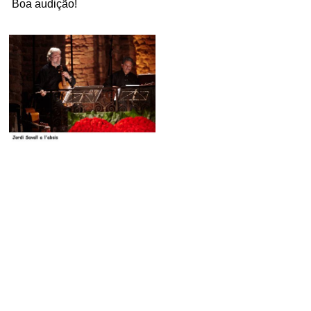
Boa audição!
.
.
.
.
.
.
.
.