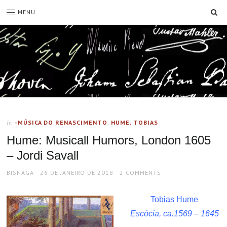
SE
MENU
-MÚSICA DO RENASCIMENTO
,
HUME, TOBIAS
In
Hume: Musicall Humors, London 1605
– Jordi Savall
AUTHOR
POSTED
BISNAGA
26 DE JANEIRO DE 2018
2 COMMENTS
ON
Tobias Hume
Escócia, ca.1569 – 1645