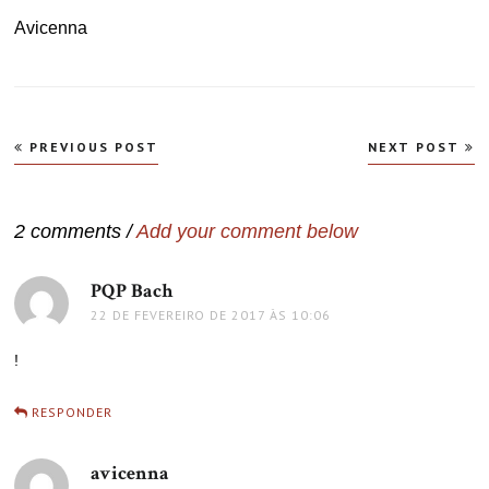
Avicenna
Navegação
PREVIOUS POST
NEXT POST
de
Post
2 comments /
Add your comment below
PQP Bach
disse:
22 DE FEVEREIRO DE 2017 ÀS 10:06
!
RESPONDER
avicenna
disse: