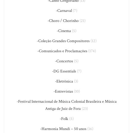
-Canto Gregoriano
(13)
-Carnaval
(7)
-Choro / Chorinho
(21)
-Cinema
(5)
-Coleção Grandes Compositores
(12)
-Comunicados e Proclamações
(174)
-Concertos
(5)
-DG Essentials
(7)
-Eletrônica
(3)
-Entrevistas
(10)
-Festival Internacional de Música Colonial Brasileira e Música
Antiga de Juiz de Fora
(23)
-Folk
(5)
-Harmonia Mundi – 50 anos
(16)