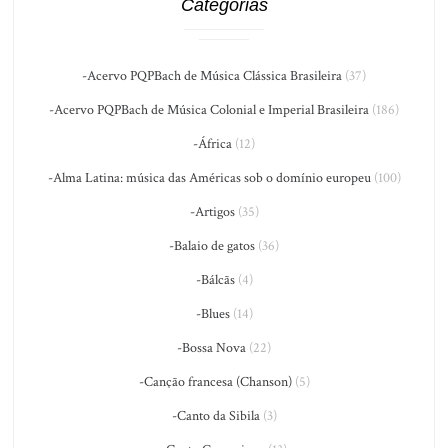
Categorias
-Acervo PQPBach de Música Clássica Brasileira
(37)
-Acervo PQPBach de Música Colonial e Imperial Brasileira
(186)
-África
(12)
-Alma Latina: música das Américas sob o domínio europeu
(100)
-Artigos
(35)
-Balaio de gatos
(36)
-Bálcãs
(4)
-Blues
(14)
-Bossa Nova
(22)
-Canção francesa (Chanson)
(5)
-Canto da Sibila
(3)