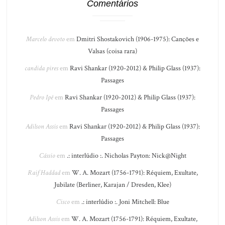
Comentários
Marcelo devoto
em
Dmitri Shostakovich (1906-1975): Canções e
Valsas (coisa rara)
candida pires
em
Ravi Shankar (1920-2012) & Philip Glass (1937):
Passages
Pedro Ipê
em
Ravi Shankar (1920-2012) & Philip Glass (1937):
Passages
Adilson Assis
em
Ravi Shankar (1920-2012) & Philip Glass (1937):
Passages
Cássio
em
.: interlúdio :. Nicholas Payton: Nick@Night
Raif Haddad
em
W. A. Mozart (1756-1791): Réquiem, Exultate,
Jubilate (Berliner, Karajan / Dresden, Klee)
Cisco
em
.: interlúdio :. Joni Mitchell: Blue
Adilson Assis
em
W. A. Mozart (1756-1791): Réquiem, Exultate,