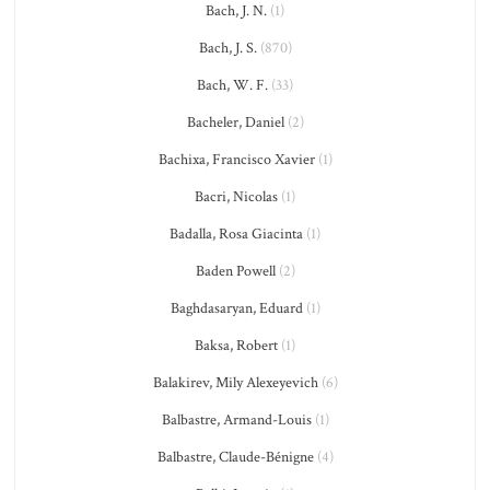
Bach, J. N.
(1)
Bach, J. S.
(870)
Bach, W. F.
(33)
Bacheler, Daniel
(2)
Bachixa, Francisco Xavier
(1)
Bacri, Nicolas
(1)
Badalla, Rosa Giacinta
(1)
Baden Powell
(2)
Baghdasaryan, Eduard
(1)
Baksa, Robert
(1)
Balakirev, Mily Alexeyevich
(6)
Balbastre, Armand-Louis
(1)
Balbastre, Claude-Bénigne
(4)