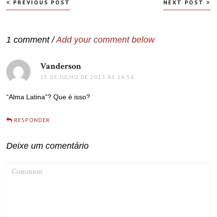
Navegação
PREVIOUS POST
NEXT POST
de
Post
1 comment /
Add your comment below
Vanderson
disse:
15 DE JULHO DE 2013 ÀS 16:56
“Alma Latina”? Que é isso?
RESPONDER
Deixe um comentário
COMMENT