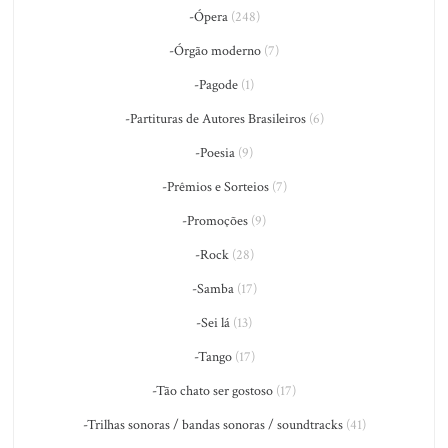
-Ópera
(248)
-Órgão moderno
(7)
-Pagode
(1)
-Partituras de Autores Brasileiros
(6)
-Poesia
(9)
-Prêmios e Sorteios
(7)
-Promoções
(9)
-Rock
(28)
-Samba
(17)
-Sei lá
(13)
-Tango
(17)
-Tão chato ser gostoso
(17)
-Trilhas sonoras / bandas sonoras / soundtracks
(41)