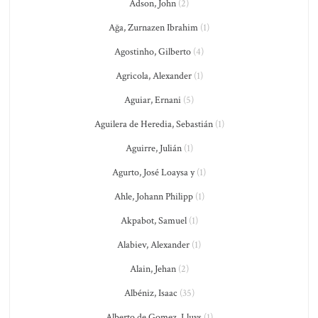
Adson, John
(2)
Ağa, Zurnazen Ibrahim
(1)
Agostinho, Gilberto
(4)
Agricola, Alexander
(1)
Aguiar, Ernani
(5)
Aguilera de Heredia, Sebastián
(1)
Aguirre, Julián
(1)
Agurto, José Loaysa y
(1)
Ahle, Johann Philipp
(1)
Akpabot, Samuel
(1)
Alabiev, Alexander
(1)
Alain, Jehan
(2)
Albéniz, Isaac
(35)
Alberto de Gomez, Lluys
(1)