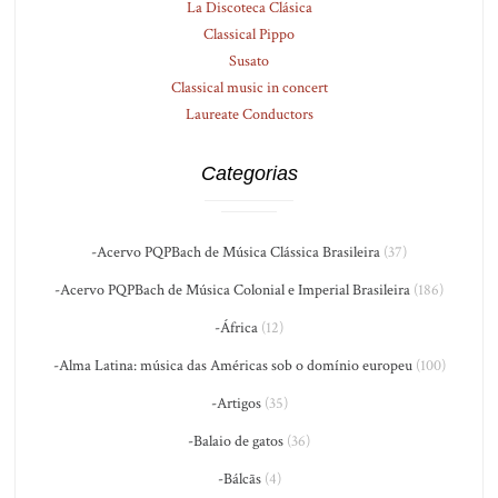
La Discoteca Clásica
Classical Pippo
Susato
Classical music in concert
Laureate Conductors
Categorias
-Acervo PQPBach de Música Clássica Brasileira
(37)
-Acervo PQPBach de Música Colonial e Imperial Brasileira
(186)
-África
(12)
-Alma Latina: música das Américas sob o domínio europeu
(100)
-Artigos
(35)
-Balaio de gatos
(36)
-Bálcãs
(4)