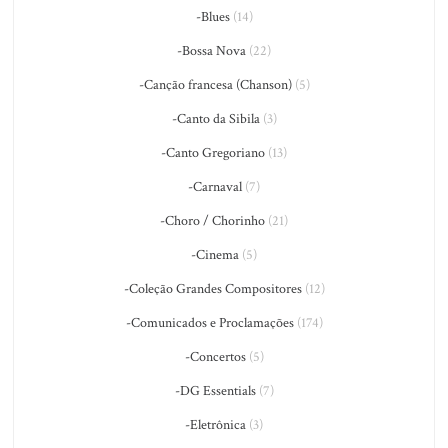
-Blues
(14)
-Bossa Nova
(22)
-Canção francesa (Chanson)
(5)
-Canto da Sibila
(3)
-Canto Gregoriano
(13)
-Carnaval
(7)
-Choro / Chorinho
(21)
-Cinema
(5)
-Coleção Grandes Compositores
(12)
-Comunicados e Proclamações
(174)
-Concertos
(5)
-DG Essentials
(7)
-Eletrônica
(3)