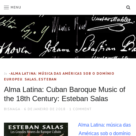
SE
MENU
-ALMA LATINA: MÚSICA DAS AMÉRICAS SOB O DOMÍNIO
In
EUROPEU
,
SALAS, ESTEBAN
Alma Latina: Cuban Baroque Music of
the 18th Century: Esteban Salas
AUTHOR
POSTED
BISNAGA
6 DE JANEIRO DE 2018
1 COMMENT
ON
Alma Latina: música das
Américas sob o domínio