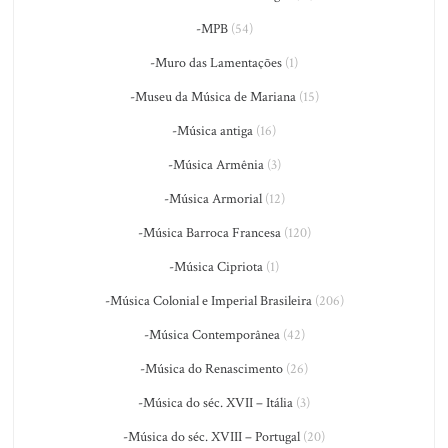
-MPB
(54)
-Muro das Lamentações
(1)
-Museu da Música de Mariana
(15)
-Música antiga
(16)
-Música Armênia
(3)
-Música Armorial
(12)
-Música Barroca Francesa
(120)
-Música Cipriota
(1)
-Música Colonial e Imperial Brasileira
(206)
-Música Contemporânea
(42)
-Música do Renascimento
(26)
-Música do séc. XVII – Itália
(3)
-Música do séc. XVIII – Portugal
(20)