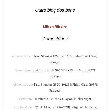
Outro blog dos bons
Milton Ribeiro
Comentários
candida pires
em
Ravi Shankar (1920-2012) & Philip Glass (1937):
Passages
Pedro Ipê
em
Ravi Shankar (1920-2012) & Philip Glass (1937):
Passages
Adilson Assis
em
Ravi Shankar (1920-2012) & Philip Glass (1937):
Passages
Cássio
em
.: interlúdio :. Nicholas Payton: Nick@Night
Raif Haddad
em
W. A. Mozart (1756-1791): Réquiem, Exultate,