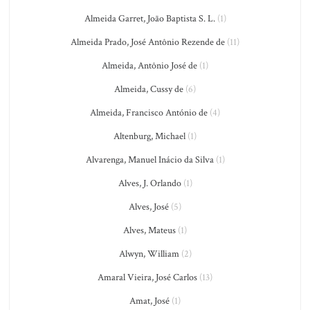
Almeida Garret, João Baptista S. L.
(1)
Almeida Prado, José Antônio Rezende de
(11)
Almeida, Antônio José de
(1)
Almeida, Cussy de
(6)
Almeida, Francisco António de
(4)
Altenburg, Michael
(1)
Alvarenga, Manuel Inácio da Silva
(1)
Alves, J. Orlando
(1)
Alves, José
(5)
Alves, Mateus
(1)
Alwyn, William
(2)
Amaral Vieira, José Carlos
(13)
Amat, José
(1)