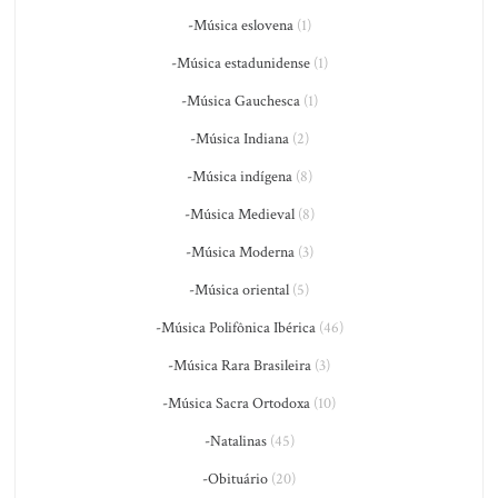
-Música eslovena
(1)
-Música estadunidense
(1)
-Música Gauchesca
(1)
-Música Indiana
(2)
-Música indígena
(8)
-Música Medieval
(8)
-Música Moderna
(3)
-Música oriental
(5)
-Música Polifônica Ibérica
(46)
-Música Rara Brasileira
(3)
-Música Sacra Ortodoxa
(10)
-Natalinas
(45)
-Obituário
(20)