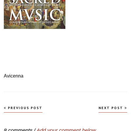
.
.
Avicenna
Navegação
PREVIOUS POST
NEXT POST
de
Post
8 comments /
Add your comment below