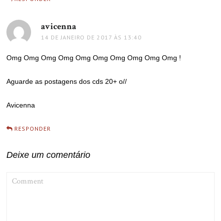
avicenna
disse:
14 DE JANEIRO DE 2017 ÀS 13:40
Omg Omg Omg Omg Omg Omg Omg Omg Omg Omg !
Aguarde as postagens dos cds 20+ o//
Avicenna
RESPONDER
Deixe um comentário
COMMENT