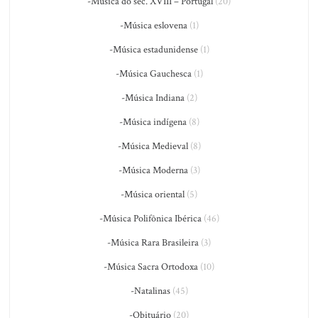
-Música do séc. XVIII – Portugal
(20)
-Música eslovena
(1)
-Música estadunidense
(1)
-Música Gauchesca
(1)
-Música Indiana
(2)
-Música indígena
(8)
-Música Medieval
(8)
-Música Moderna
(3)
-Música oriental
(5)
-Música Polifônica Ibérica
(46)
-Música Rara Brasileira
(3)
-Música Sacra Ortodoxa
(10)
-Natalinas
(45)
-Obituário
(20)