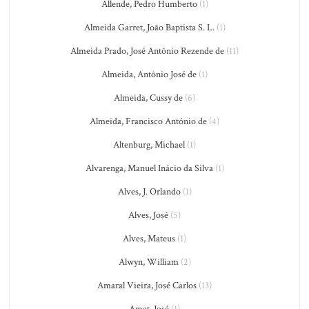
Allende, Pedro Humberto
(1)
Almeida Garret, João Baptista S. L.
(1)
Almeida Prado, José Antônio Rezende de
(11)
Almeida, Antônio José de
(1)
Almeida, Cussy de
(6)
Almeida, Francisco António de
(4)
Altenburg, Michael
(1)
Alvarenga, Manuel Inácio da Silva
(1)
Alves, J. Orlando
(1)
Alves, José
(5)
Alves, Mateus
(1)
Alwyn, William
(2)
Amaral Vieira, José Carlos
(13)