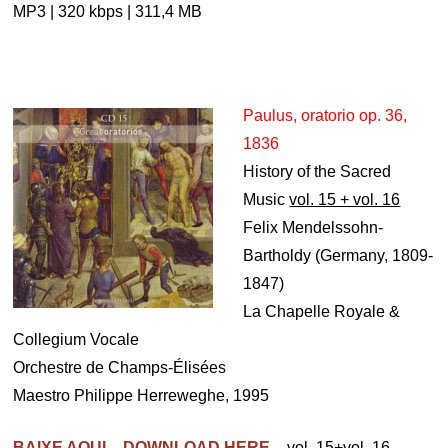
MP3 | 320 kbps | 311,4 MB
Paulus, oratorio op. 36,
1836
History of the Sacred
Music
vol. 15 + vol. 16
Felix Mendelssohn-
Bartholdy (Germany, 1809-
1847)
La Chapelle Royale &
Collegium Vocale
Orchestre de Champs-Élisées
Maestro Philippe Herreweghe, 1995
BAIXE AQUI – DOWNLOAD HERE
– vol. 15+vol. 16