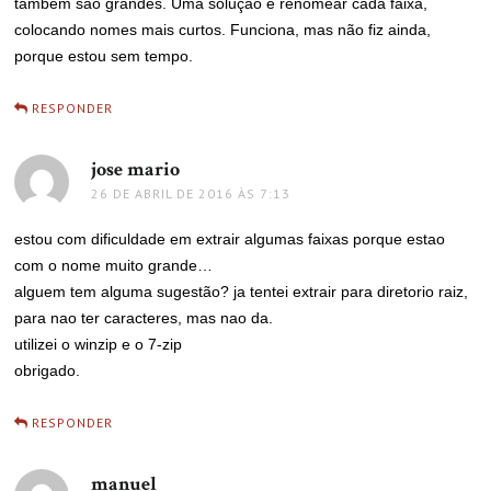
também são grandes. Uma solução é renomear cada faixa,
colocando nomes mais curtos. Funciona, mas não fiz ainda,
porque estou sem tempo.
RESPONDER
jose mario
disse:
26 DE ABRIL DE 2016 ÀS 7:13
estou com dificuldade em extrair algumas faixas porque estao
com o nome muito grande…
alguem tem alguma sugestão? ja tentei extrair para diretorio raiz,
para nao ter caracteres, mas nao da.
utilizei o winzip e o 7-zip
obrigado.
RESPONDER
manuel
disse: