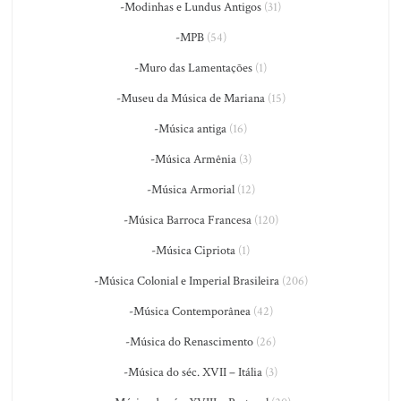
-Modinhas e Lundus Antigos
(31)
-MPB
(54)
-Muro das Lamentações
(1)
-Museu da Música de Mariana
(15)
-Música antiga
(16)
-Música Armênia
(3)
-Música Armorial
(12)
-Música Barroca Francesa
(120)
-Música Cipriota
(1)
-Música Colonial e Imperial Brasileira
(206)
-Música Contemporânea
(42)
-Música do Renascimento
(26)
-Música do séc. XVII – Itália
(3)