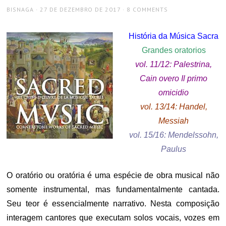
AUTHOR
POSTED
BISNAGA
27 DE DEZEMBRO DE 2017
8 COMMENTS
ON
História da Música Sacra
Grandes oratorios
vol. 11/12: Palestrina,
Cain overo Il primo
omicidio
vol. 13/14: Handel,
Messiah
vol. 15/16: Mendelssohn,
Paulus
O oratório ou oratória é uma espécie de obra musical não
somente instrumental, mas fundamentalmente cantada.
Seu teor é essencialmente narrativo. Nesta composição
interagem cantores que executam solos vocais, vozes em