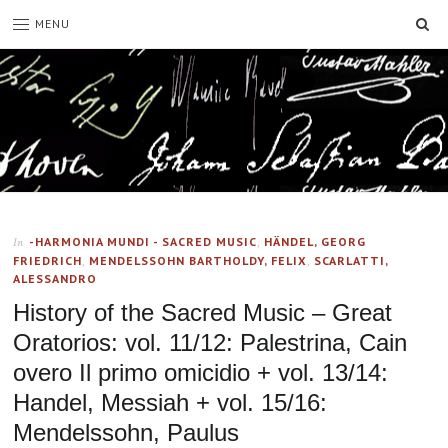
SE
MENU
-HARMONIA MUNDI - SACRED MUSIC
,
HÄNDEL, GEORG
In
FRIEDRICH
,
MENDELSSOHN BARTHOLDY, FELIX
,
SCARLATTI,
ALESSANDRO
History of the Sacred Music – Great
Oratorios: vol. 11/12: Palestrina, Cain
overo Il primo omicidio + vol. 13/14:
Handel, Messiah + vol. 15/16:
Mendelssohn, Paulus