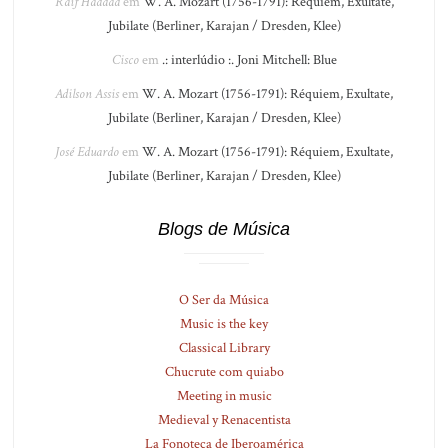
Raif Haddad
em
W. A. Mozart (1756-1791): Réquiem, Exultate,
Jubilate (Berliner, Karajan / Dresden, Klee)
Cisco
em
.: interlúdio :. Joni Mitchell: Blue
Adilson Assis
em
W. A. Mozart (1756-1791): Réquiem, Exultate,
Jubilate (Berliner, Karajan / Dresden, Klee)
José Eduardo
em
W. A. Mozart (1756-1791): Réquiem, Exultate,
Jubilate (Berliner, Karajan / Dresden, Klee)
Blogs de Música
O Ser da Música
Music is the key
Classical Library
Chucrute com quiabo
Meeting in music
Medieval y Renacentista
La Fonoteca de Iberoamérica