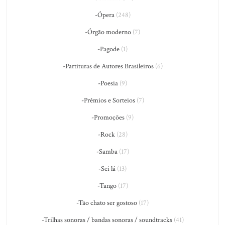
-Ópera
(248)
-Órgão moderno
(7)
-Pagode
(1)
-Partituras de Autores Brasileiros
(6)
-Poesia
(9)
-Prêmios e Sorteios
(7)
-Promoções
(9)
-Rock
(28)
-Samba
(17)
-Sei lá
(13)
-Tango
(17)
-Tão chato ser gostoso
(17)
-Trilhas sonoras / bandas sonoras / soundtracks
(41)