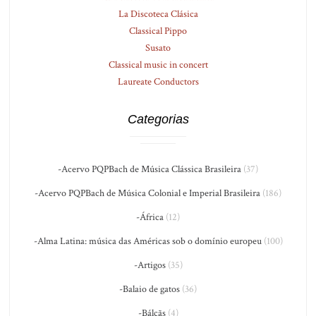
La Discoteca Clásica
Classical Pippo
Susato
Classical music in concert
Laureate Conductors
Categorias
-Acervo PQPBach de Música Clássica Brasileira
(37)
-Acervo PQPBach de Música Colonial e Imperial Brasileira
(186)
-África
(12)
-Alma Latina: música das Américas sob o domínio europeu
(100)
-Artigos
(35)
-Balaio de gatos
(36)
-Bálcãs
(4)