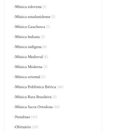
-Música eslovena
(1)
-Música estadunidense
(1)
-Música Gauchesca
(1)
-Música Indiana
(2)
-Música indígena
(8)
-Música Medieval
(8)
-Música Moderna
(3)
-Música oriental
(5)
-Música Polifônica Ibérica
(46)
-Música Rara Brasileira
(3)
-Música Sacra Ortodoxa
(10)
-Natalinas
(45)
-Obituário
(20)