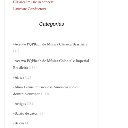
Classical music in concert
Laureate Conductors
Categorias
-Acervo PQPBach de Música Clássica Brasileira
(37)
-Acervo PQPBach de Música Colonial e Imperial
Brasileira
(186)
-África
(12)
-Alma Latina: música das Américas sob o
domínio europeu
(100)
-Artigos
(35)
-Balaio de gatos
(36)
-Bálcãs
(4)