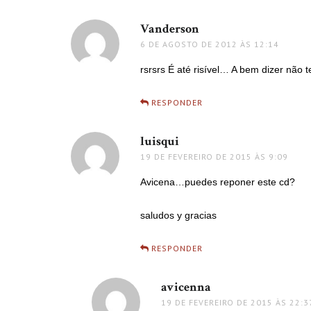
Vanderson
disse:
6 DE AGOSTO DE 2012 ÀS 12:14
rsrsrs É até risível… A bem dizer não
RESPONDER
luisqui
disse:
19 DE FEVEREIRO DE 2015 ÀS 9:09
Avicena…puedes reponer este cd?
saludos y gracias
RESPONDER
avicenna
disse:
19 DE FEVEREIRO DE 2015 ÀS 22:3