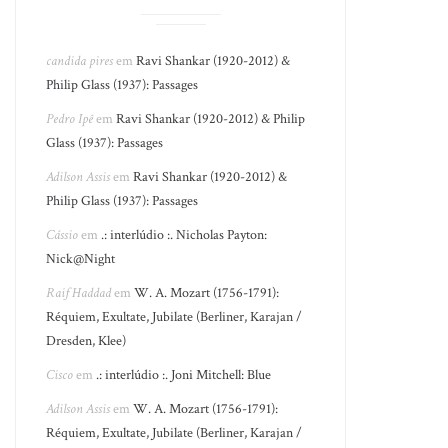
candida pires
em
Ravi Shankar (1920-2012) &
Philip Glass (1937): Passages
Pedro Ipê
em
Ravi Shankar (1920-2012) & Philip
Glass (1937): Passages
Adilson Assis
em
Ravi Shankar (1920-2012) &
Philip Glass (1937): Passages
Cássio
em
.: interlúdio :. Nicholas Payton:
Nick@Night
Raif Haddad
em
W. A. Mozart (1756-1791):
Réquiem, Exultate, Jubilate (Berliner, Karajan /
Dresden, Klee)
Cisco
em
.: interlúdio :. Joni Mitchell: Blue
Adilson Assis
em
W. A. Mozart (1756-1791):
Réquiem, Exultate, Jubilate (Berliner, Karajan /