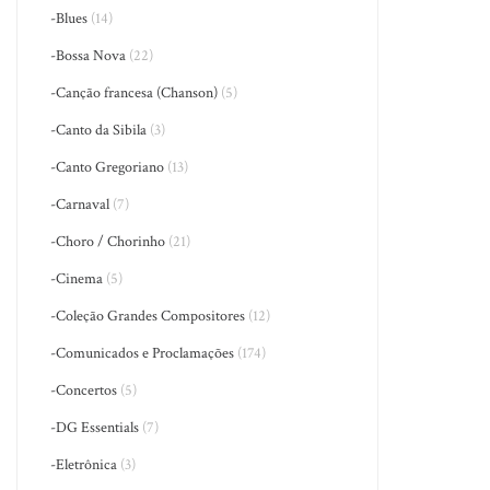
-Blues
(14)
-Bossa Nova
(22)
-Canção francesa (Chanson)
(5)
-Canto da Sibila
(3)
-Canto Gregoriano
(13)
-Carnaval
(7)
-Choro / Chorinho
(21)
-Cinema
(5)
-Coleção Grandes Compositores
(12)
-Comunicados e Proclamações
(174)
-Concertos
(5)
-DG Essentials
(7)
-Eletrônica
(3)