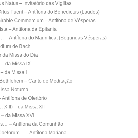
s Natus – Invitatório das Vigílias
rtus Fuerit – Antífona do Benedictus (Laudes)
dmirable Commercium – Antífona de Vésperas
Ista – Antífona da Epifania
e… – Antífona do Magnificat (Segundas Vésperas)
ludium de Bach
to da Missa do Dia
) – da Missa IX
 – da Missa I
n Bethlehem – Canto de Meditação
Missa Noturna
 Antífona de Ofertório
 XIII) – da Missa XII
) – da Missa XVI
ibus… – Antífona da Comunhão
 Coelorum… – Antífona Mariana