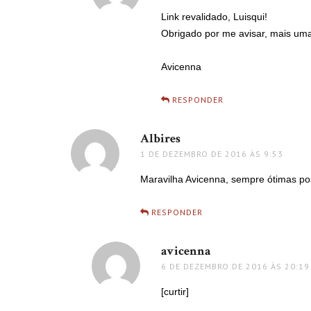
Link revalidado, Luisqui!
Obrigado por me avisar, mais uma
Avicenna
RESPONDER
Albires
disse:
1 DE DEZEMBRO DE 2016 ÀS 9:53
Maravilha Avicenna, sempre ótimas po
RESPONDER
avicenna
disse:
6 DE DEZEMBRO DE 2016 ÀS 20:19
[curtir]