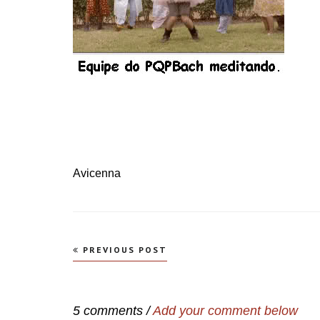
Avicenna
Navegação
PREVIOUS POST
de
Post
5 comments /
Add your comment below