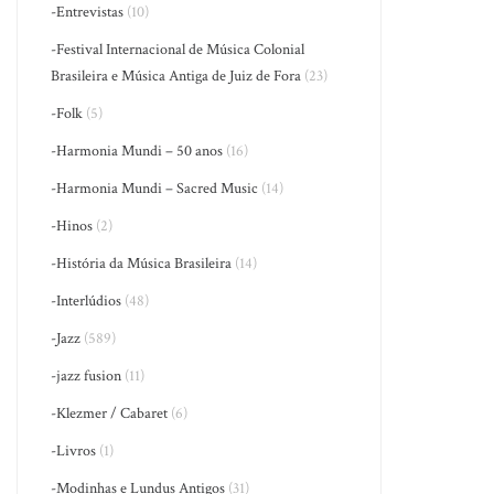
-Entrevistas
(10)
-Festival Internacional de Música Colonial
Brasileira e Música Antiga de Juiz de Fora
(23)
-Folk
(5)
-Harmonia Mundi – 50 anos
(16)
-Harmonia Mundi – Sacred Music
(14)
-Hinos
(2)
-História da Música Brasileira
(14)
-Interlúdios
(48)
-Jazz
(589)
-jazz fusion
(11)
-Klezmer / Cabaret
(6)
-Livros
(1)
-Modinhas e Lundus Antigos
(31)