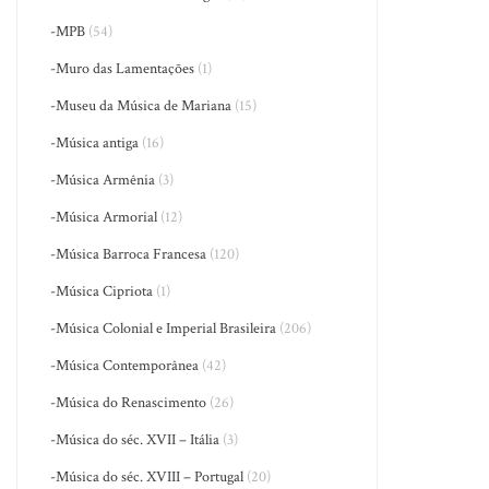
-MPB
(54)
-Muro das Lamentações
(1)
-Museu da Música de Mariana
(15)
-Música antiga
(16)
-Música Armênia
(3)
-Música Armorial
(12)
-Música Barroca Francesa
(120)
-Música Cipriota
(1)
-Música Colonial e Imperial Brasileira
(206)
-Música Contemporânea
(42)
-Música do Renascimento
(26)
-Música do séc. XVII – Itália
(3)
-Música do séc. XVIII – Portugal
(20)