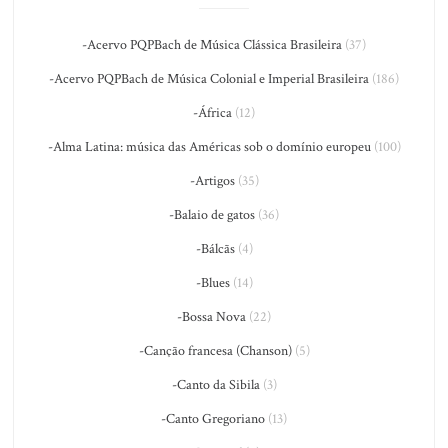
-Acervo PQPBach de Música Clássica Brasileira
(37)
-Acervo PQPBach de Música Colonial e Imperial Brasileira
(186)
-África
(12)
-Alma Latina: música das Américas sob o domínio europeu
(100)
-Artigos
(35)
-Balaio de gatos
(36)
-Bálcãs
(4)
-Blues
(14)
-Bossa Nova
(22)
-Canção francesa (Chanson)
(5)
-Canto da Sibila
(3)
-Canto Gregoriano
(13)