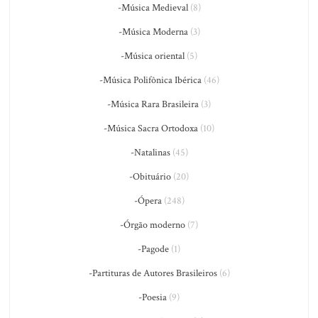
-Música Medieval
(8)
-Música Moderna
(3)
-Música oriental
(5)
-Música Polifônica Ibérica
(46)
-Música Rara Brasileira
(3)
-Música Sacra Ortodoxa
(10)
-Natalinas
(45)
-Obituário
(20)
-Ópera
(248)
-Órgão moderno
(7)
-Pagode
(1)
-Partituras de Autores Brasileiros
(6)
-Poesia
(9)