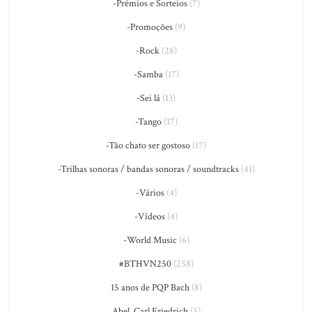
-Prêmios e Sorteios
(7)
-Promoções
(9)
-Rock
(28)
-Samba
(17)
-Sei lá
(13)
-Tango
(17)
-Tão chato ser gostoso
(17)
-Trilhas sonoras / bandas sonoras / soundtracks
(41)
-Vários
(4)
-Vídeos
(4)
-World Music
(6)
#BTHVN250
(258)
15 anos de PQP Bach
(8)
Abel, Carl Friedrich
(5)