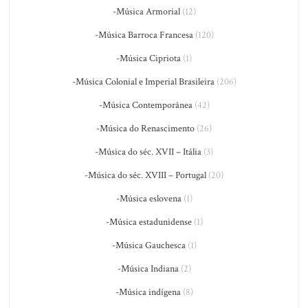
-Música Armorial
(12)
-Música Barroca Francesa
(120)
-Música Cipriota
(1)
-Música Colonial e Imperial Brasileira
(206)
-Música Contemporânea
(42)
-Música do Renascimento
(26)
-Música do séc. XVII – Itália
(3)
-Música do séc. XVIII – Portugal
(20)
-Música eslovena
(1)
-Música estadunidense
(1)
-Música Gauchesca
(1)
-Música Indiana
(2)
-Música indígena
(8)