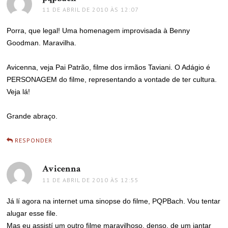
11 DE ABRIL DE 2010 ÀS 12:07
Porra, que legal! Uma homenagem improvisada à Benny
Goodman. Maravilha.
Avicenna, veja Pai Patrão, filme dos irmãos Taviani. O Adágio é
PERSONAGEM do filme, representando a vontade de ter cultura.
Veja lá!
Grande abraço.
RESPONDER
Avicenna
disse:
11 DE ABRIL DE 2010 ÀS 12:55
Já lí agora na internet uma sinopse do filme, PQPBach. Vou tentar
alugar esse file.
Mas eu assistí um outro filme maravilhoso, denso, de um jantar