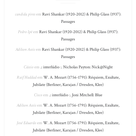
candida pires
em
Ravi Shankar (1920-2012) & Philip Glass (1937):
Passages
Pedro Ipê
em
Ravi Shankar (1920-2012) & Philip Glass (1937):
Passages
Adilson Assis
em
Ravi Shankar (1920-2012) & Philip Glass (1937):
Passages
Cássio
em
.: interlúdio :. Nicholas Payton: Nick@Night
Raif Haddad
em
W. A. Mozart (1756-1791): Réquiem, Exultate,
Jubilate (Berliner, Karajan / Dresden, Klee)
Cisco
em
.: interlúdio :. Joni Mitchell: Blue
Adilson Assis
em
W. A. Mozart (1756-1791): Réquiem, Exultate,
Jubilate (Berliner, Karajan / Dresden, Klee)
José Eduardo
em
W. A. Mozart (1756-1791): Réquiem, Exultate,
Jubilate (Berliner, Karajan / Dresden, Klee)