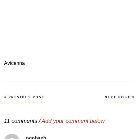
Avicenna
Navegação
PREVIOUS POST
NEXT POST
de
Post
11 comments /
Add your comment below
pqpbach
disse: