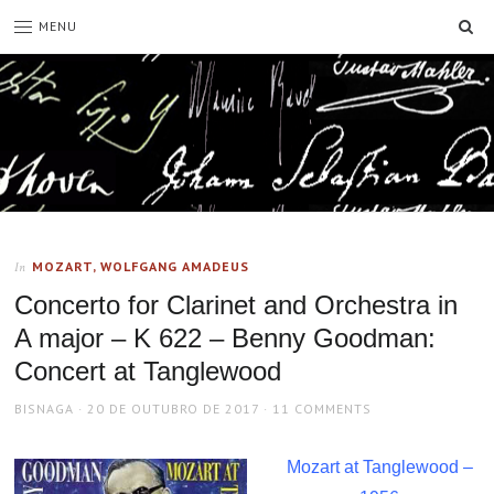
SE
MENU
MOZART, WOLFGANG AMADEUS
In
Concerto for Clarinet and Orchestra in
A major – K 622 – Benny Goodman:
Concert at Tanglewood
AUTHOR
POSTED
BISNAGA
20 DE OUTUBRO DE 2017
11 COMMENTS
ON
Mozart at Tanglewood –