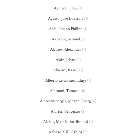
Aguirre, Julián
(1)
Agurto, José Loaysa y
(1)
Ahle, Johann Philipp
(1)
Akpabot, Samuel
(1)
Alabiev, Alexander
(1)
Alain, Jehan
(2)
Albéniz, Isaac
(35)
Alberto de Gomez, Lluys
(1)
Albinoni, Tomaso
(16)
Albrechtsberger, Johann Georg
(4)
Albrici, Vincenzo
(2)
Aleñar, Mathías (atribuido)
(1)
Alfonso X (El Sabio)
(7)