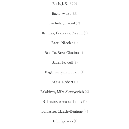
Bach, J. S.
(870)
Bach, W. F.
(33)
Bacheler, Daniel
(2)
Bachixa, Francisco Xavier
(1)
Bacri, Nicolas
(1)
Badalla, Rosa Giacinta
(1)
Baden Powell
(2)
Baghdasaryan, Eduard
(1)
Baksa, Robert
(1)
Balakirev, Mily Alexeyevich
(6)
Balbastre, Armand-Louis
(1)
Balbastre, Claude-Bénigne
(4)
Balbi, Ignacio
(1)