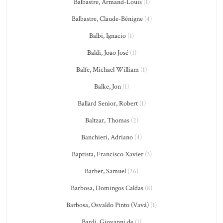
Balbastre, Armand-Louis
(1)
Balbastre, Claude-Bénigne
(4)
Balbi, Ignacio
(1)
Baldi, João José
(1)
Balfe, Michael William
(1)
Balke, Jon
(1)
Ballard Senior, Robert
(1)
Baltzar, Thomas
(2)
Banchieri, Adriano
(4)
Baptista, Francisco Xavier
(3)
Barber, Samuel
(26)
Barbosa, Domingos Caldas
(8)
Barbosa, Osvaldo Pinto (Vavá)
(1)
Bardi, Giovanni de
(1)