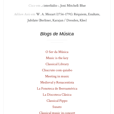
Cisco
em
.: interlúdio :. Joni Mitchell: Blue
Adilson Assis
em
W. A. Mozart (1756-1791): Réquiem, Exultate,
Jubilate (Berliner, Karajan / Dresden, Klee)
Blogs de Música
O Ser da Música
Music is the key
Classical Library
Chucrute com quiabo
Meeting in music
Medieval y Renacentista
La Fonoteca de Iberoamérica
La Discoteca Clásica
Classical Pippo
Susato
Classical music in concert