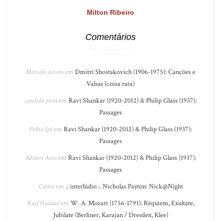
Milton Ribeiro
Comentários
Marcelo devoto
em
Dmitri Shostakovich (1906-1975): Canções e
Valsas (coisa rara)
candida pires
em
Ravi Shankar (1920-2012) & Philip Glass (1937):
Passages
Pedro Ipê
em
Ravi Shankar (1920-2012) & Philip Glass (1937):
Passages
Adilson Assis
em
Ravi Shankar (1920-2012) & Philip Glass (1937):
Passages
Cássio
em
.: interlúdio :. Nicholas Payton: Nick@Night
Raif Haddad
em
W. A. Mozart (1756-1791): Réquiem, Exultate,
Jubilate (Berliner, Karajan / Dresden, Klee)