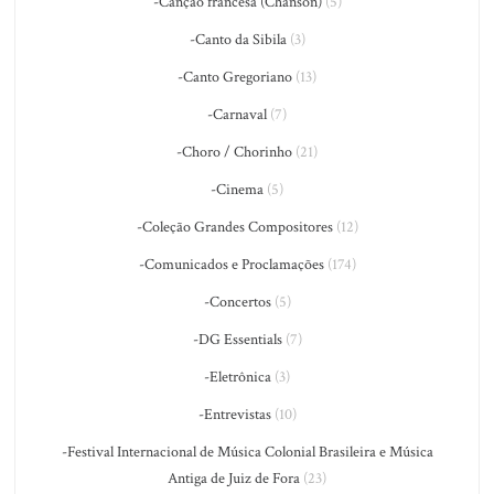
-Canção francesa (Chanson)
(5)
-Canto da Sibila
(3)
-Canto Gregoriano
(13)
-Carnaval
(7)
-Choro / Chorinho
(21)
-Cinema
(5)
-Coleção Grandes Compositores
(12)
-Comunicados e Proclamações
(174)
-Concertos
(5)
-DG Essentials
(7)
-Eletrônica
(3)
-Entrevistas
(10)
-Festival Internacional de Música Colonial Brasileira e Música
Antiga de Juiz de Fora
(23)