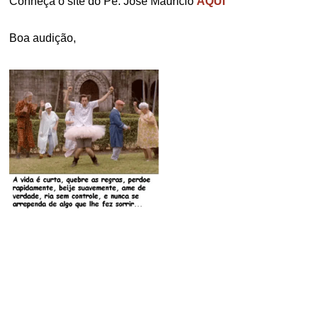
Conheça o site do Pe. José Maurício
AQUI
Boa audição,
.