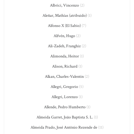
Albrici, Vincenzo
(2)
Aleñar, Mathías (atribuido)
(1)
Alfonso X (El Sabio)
(7)
Alfvén, Hugo
(2)
Ali-Zadeh, Franghiz
(2)
Alimonda, Heitor
(1)
Alison, Richard
(1)
Alkan, Charles-Valentin
(2)
Allegri, Gregorio
(5)
Allegri, Lorenzo
(1)
Allende, Pedro Humberto
(1)
Almeida Garret, João Baptista S. L.
(1)
Almeida Prado, José Antônio Rezende de
(11)