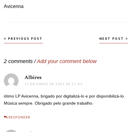
Avicenna
Navegação
PREVIOUS POST
NEXT POST
de
Post
2 comments /
Add your comment below
Albires
disse:
12 DE JUNHO DE 2016 ÀS 17:43
ótimo LP Avicenna, brigado por digitalizá-lo e por disponibilizá-lo.
Música sempre. Obrigado pelo grande trabalho.
RESPONDER