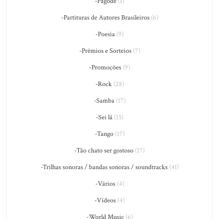
-Pagode
(1)
-Partituras de Autores Brasileiros
(6)
-Poesia
(9)
-Prêmios e Sorteios
(7)
-Promoções
(9)
-Rock
(28)
-Samba
(17)
-Sei lá
(13)
-Tango
(17)
-Tão chato ser gostoso
(17)
-Trilhas sonoras / bandas sonoras / soundtracks
(41)
-Vários
(4)
-Vídeos
(4)
-World Music
(6)