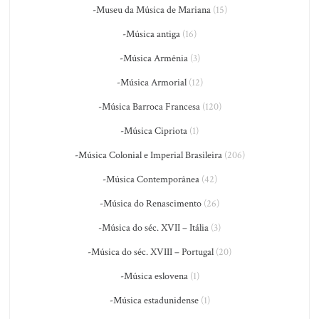
-Museu da Música de Mariana
(15)
-Música antiga
(16)
-Música Armênia
(3)
-Música Armorial
(12)
-Música Barroca Francesa
(120)
-Música Cipriota
(1)
-Música Colonial e Imperial Brasileira
(206)
-Música Contemporânea
(42)
-Música do Renascimento
(26)
-Música do séc. XVII – Itália
(3)
-Música do séc. XVIII – Portugal
(20)
-Música eslovena
(1)
-Música estadunidense
(1)