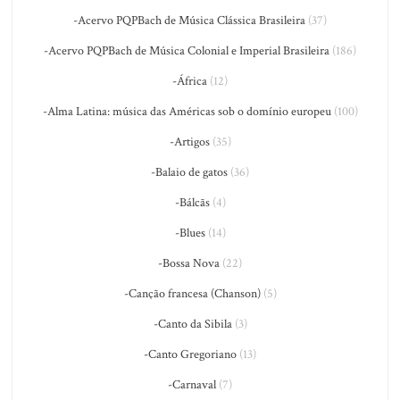
-Acervo PQPBach de Música Clássica Brasileira
(37)
-Acervo PQPBach de Música Colonial e Imperial Brasileira
(186)
-África
(12)
-Alma Latina: música das Américas sob o domínio europeu
(100)
-Artigos
(35)
-Balaio de gatos
(36)
-Bálcãs
(4)
-Blues
(14)
-Bossa Nova
(22)
-Canção francesa (Chanson)
(5)
-Canto da Sibila
(3)
-Canto Gregoriano
(13)
-Carnaval
(7)