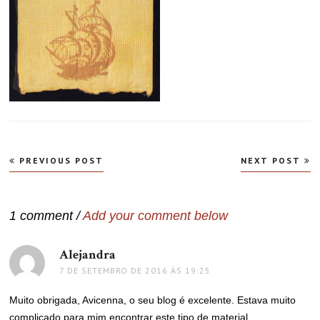
Navegação
PREVIOUS POST
NEXT POST
de
Post
1 comment /
Add your comment below
Alejandra
disse:
7 DE SETEMBRO DE 2016 ÀS 19:25
Muito obrigada, Avicenna, o seu blog é excelente. Estava muito
complicado para mim encontrar este tipo de material.