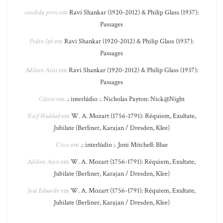
candida pires
em
Ravi Shankar (1920-2012) & Philip Glass (1937):
Passages
Pedro Ipê
em
Ravi Shankar (1920-2012) & Philip Glass (1937):
Passages
Adilson Assis
em
Ravi Shankar (1920-2012) & Philip Glass (1937):
Passages
Cássio
em
.: interlúdio :. Nicholas Payton: Nick@Night
Raif Haddad
em
W. A. Mozart (1756-1791): Réquiem, Exultate,
Jubilate (Berliner, Karajan / Dresden, Klee)
Cisco
em
.: interlúdio :. Joni Mitchell: Blue
Adilson Assis
em
W. A. Mozart (1756-1791): Réquiem, Exultate,
Jubilate (Berliner, Karajan / Dresden, Klee)
José Eduardo
em
W. A. Mozart (1756-1791): Réquiem, Exultate,
Jubilate (Berliner, Karajan / Dresden, Klee)