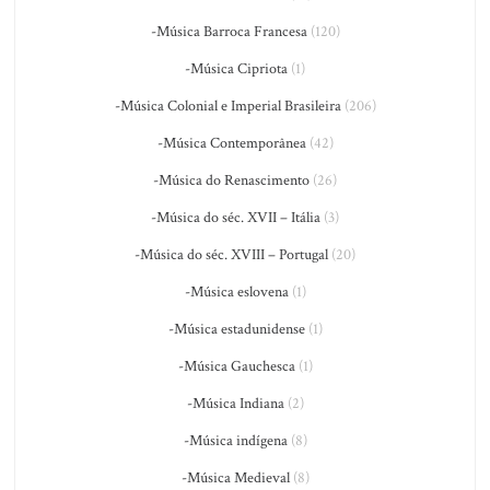
-Música Barroca Francesa
(120)
-Música Cipriota
(1)
-Música Colonial e Imperial Brasileira
(206)
-Música Contemporânea
(42)
-Música do Renascimento
(26)
-Música do séc. XVII – Itália
(3)
-Música do séc. XVIII – Portugal
(20)
-Música eslovena
(1)
-Música estadunidense
(1)
-Música Gauchesca
(1)
-Música Indiana
(2)
-Música indígena
(8)
-Música Medieval
(8)