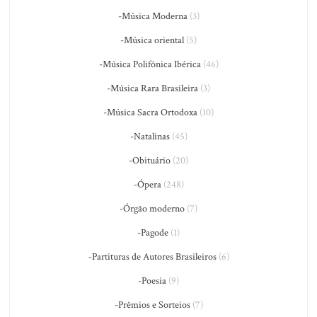
-Música Moderna
(3)
-Música oriental
(5)
-Música Polifônica Ibérica
(46)
-Música Rara Brasileira
(3)
-Música Sacra Ortodoxa
(10)
-Natalinas
(45)
-Obituário
(20)
-Ópera
(248)
-Órgão moderno
(7)
-Pagode
(1)
-Partituras de Autores Brasileiros
(6)
-Poesia
(9)
-Prêmios e Sorteios
(7)