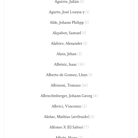
Aguirre, Julián
(1)
Agurto, José Loaysa y
(1)
Ahle, Johann Philipp
(1)
Akpabot, Samuel
(1)
Alabiev, Alexander
(1)
Alain, Jehan
(2)
Albéniz, Isaac
(35)
Alberto de Gomez, Lluys
(1)
Albinoni, Tomaso
(16)
Albrechtsberger, Johann Georg
(4)
Albrici, Vincenzo
(2)
Aleñar, Mathías (atribuido)
(1)
Alfonso X (El Sabio)
(7)
Alfvén, Hugo
(2)