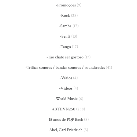
-Promoções
(9)
-Rock
(28)
-Samba
(17)
-Sei lá
(13)
-Tango
(17)
-Tão chato ser gostoso
(17)
-Trilhas sonoras / bandas sonoras / soundtracks
(41)
-Vários
(4)
-Vídeos
(4)
-World Music
(6)
#BTHVN250
(258)
15 anos de PQP Bach
(8)
Abel, Carl Friedrich
(5)