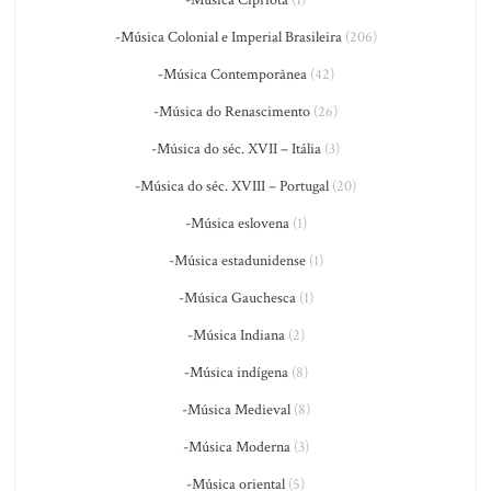
-Música Cipriota
(1)
-Música Colonial e Imperial Brasileira
(206)
-Música Contemporânea
(42)
-Música do Renascimento
(26)
-Música do séc. XVII – Itália
(3)
-Música do séc. XVIII – Portugal
(20)
-Música eslovena
(1)
-Música estadunidense
(1)
-Música Gauchesca
(1)
-Música Indiana
(2)
-Música indígena
(8)
-Música Medieval
(8)
-Música Moderna
(3)
-Música oriental
(5)