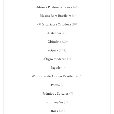
-Música Polifônica Ibérica
(46)
-Música Rara Brasileira
(3)
-Música Sacra Ortodoxa
(10)
-Natalinas
(45)
-Obituário
(20)
-Ópera
(248)
-Órgão moderno
(7)
-Pagode
(1)
-Partituras de Autores Brasileiros
(6)
-Poesia
(9)
-Prêmios e Sorteios
(7)
-Promoções
(9)
-Rock
(28)