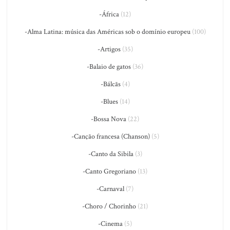
-África
(12)
-Alma Latina: música das Américas sob o domínio europeu
(100)
-Artigos
(35)
-Balaio de gatos
(36)
-Bálcãs
(4)
-Blues
(14)
-Bossa Nova
(22)
-Canção francesa (Chanson)
(5)
-Canto da Sibila
(3)
-Canto Gregoriano
(13)
-Carnaval
(7)
-Choro / Chorinho
(21)
-Cinema
(5)