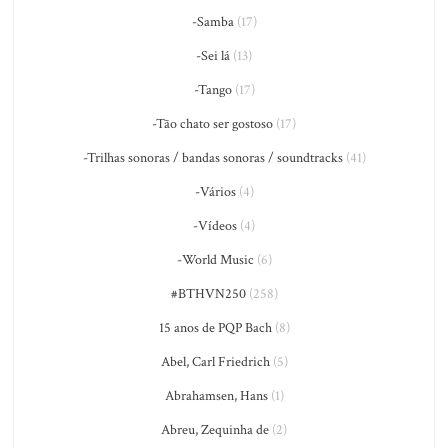
-Samba
(17)
-Sei lá
(13)
-Tango
(17)
-Tão chato ser gostoso
(17)
-Trilhas sonoras / bandas sonoras / soundtracks
(41)
-Vários
(4)
-Vídeos
(4)
-World Music
(6)
#BTHVN250
(258)
15 anos de PQP Bach
(8)
Abel, Carl Friedrich
(5)
Abrahamsen, Hans
(1)
Abreu, Zequinha de
(2)