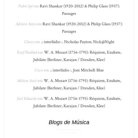
Pedro Ipê
em
Ravi Shankar (1920-2012) & Philip Glass (1937):
Passages
Adilson Assis
em
Ravi Shankar (1920-2012) & Philip Glass (1937):
Passages
Cássio
em
.: interlúdio :. Nicholas Payton: Nick@Night
Raif Haddad
em
W. A. Mozart (1756-1791): Réquiem, Exultate,
Jubilate (Berliner, Karajan / Dresden, Klee)
Cisco
em
.: interlúdio :. Joni Mitchell: Blue
Adilson Assis
em
W. A. Mozart (1756-1791): Réquiem, Exultate,
Jubilate (Berliner, Karajan / Dresden, Klee)
José Eduardo
em
W. A. Mozart (1756-1791): Réquiem, Exultate,
Jubilate (Berliner, Karajan / Dresden, Klee)
Blogs de Música