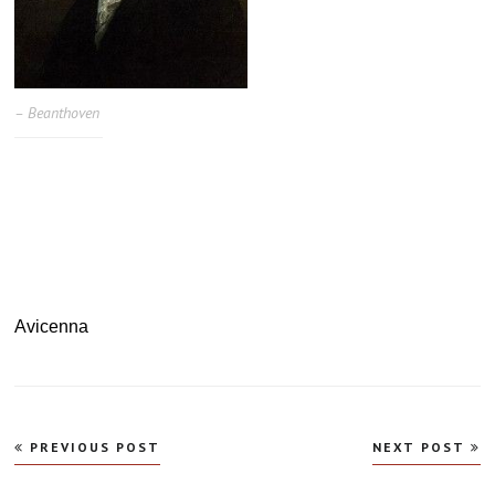
– Beanthoven
.
.
.
Avicenna
Navegação
PREVIOUS POST
NEXT POST
de