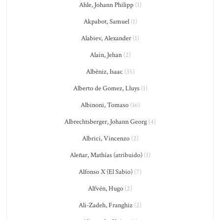
Ahle, Johann Philipp
(1)
Akpabot, Samuel
(1)
Alabiev, Alexander
(1)
Alain, Jehan
(2)
Albéniz, Isaac
(35)
Alberto de Gomez, Lluys
(1)
Albinoni, Tomaso
(16)
Albrechtsberger, Johann Georg
(4)
Albrici, Vincenzo
(2)
Aleñar, Mathías (atribuido)
(1)
Alfonso X (El Sabio)
(7)
Alfvén, Hugo
(2)
Ali-Zadeh, Franghiz
(2)