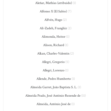
Aleñar, Mathías (atribuido)
(1)
Alfonso X (El Sabio)
(7)
Alfvén, Hugo
(2)
Ali-Zadeh, Franghiz
(2)
Alimonda, Heitor
(1)
Alison, Richard
(1)
Alkan, Charles-Valentin
(2)
Allegri, Gregorio
(5)
Allegri, Lorenzo
(1)
Allende, Pedro Humberto
(1)
Almeida Garret, João Baptista S. L.
(1)
Almeida Prado, José Antônio Rezende de
(11)
Almeida, Antônio José de
(1)