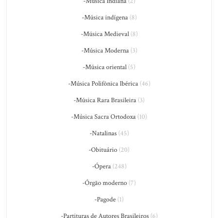
-Música Indiana
(2)
-Música indígena
(8)
-Música Medieval
(8)
-Música Moderna
(3)
-Música oriental
(5)
-Música Polifônica Ibérica
(46)
-Música Rara Brasileira
(3)
-Música Sacra Ortodoxa
(10)
-Natalinas
(45)
-Obituário
(20)
-Ópera
(248)
-Órgão moderno
(7)
-Pagode
(1)
-Partituras de Autores Brasileiros
(6)