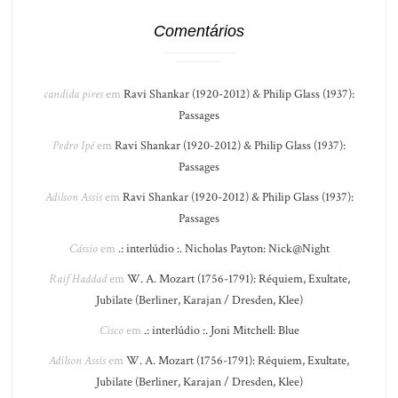
Comentários
candida pires
em
Ravi Shankar (1920-2012) & Philip Glass (1937):
Passages
Pedro Ipê
em
Ravi Shankar (1920-2012) & Philip Glass (1937):
Passages
Adilson Assis
em
Ravi Shankar (1920-2012) & Philip Glass (1937):
Passages
Cássio
em
.: interlúdio :. Nicholas Payton: Nick@Night
Raif Haddad
em
W. A. Mozart (1756-1791): Réquiem, Exultate,
Jubilate (Berliner, Karajan / Dresden, Klee)
Cisco
em
.: interlúdio :. Joni Mitchell: Blue
Adilson Assis
em
W. A. Mozart (1756-1791): Réquiem, Exultate,
Jubilate (Berliner, Karajan / Dresden, Klee)