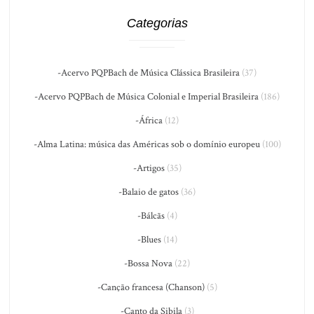
Categorias
-Acervo PQPBach de Música Clássica Brasileira
(37)
-Acervo PQPBach de Música Colonial e Imperial Brasileira
(186)
-África
(12)
-Alma Latina: música das Américas sob o domínio europeu
(100)
-Artigos
(35)
-Balaio de gatos
(36)
-Bálcãs
(4)
-Blues
(14)
-Bossa Nova
(22)
-Canção francesa (Chanson)
(5)
-Canto da Sibila
(3)