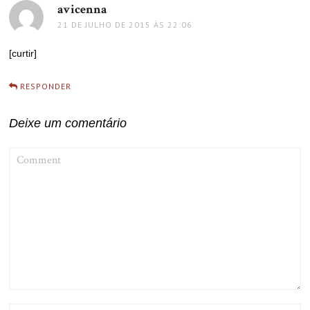
avicenna
disse:
21 DE JULHO DE 2015 ÀS 22:06
[curtir]
RESPONDER
Deixe um comentário
COMMENT
NAME