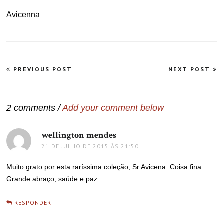
Avicenna
Navegação
PREVIOUS POST
NEXT POST
de
Post
2 comments /
Add your comment below
wellington mendes
disse:
21 DE JULHO DE 2015 ÀS 21:50
Muito grato por esta raríssima coleção, Sr Avicena. Coisa fina.
Grande abraço, saúde e paz.
RESPONDER