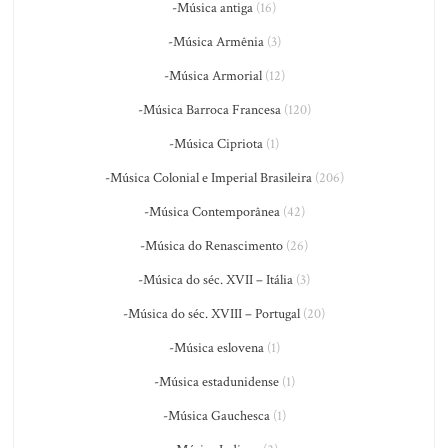
-Música antiga
(16)
-Música Armênia
(3)
-Música Armorial
(12)
-Música Barroca Francesa
(120)
-Música Cipriota
(1)
-Música Colonial e Imperial Brasileira
(206)
-Música Contemporânea
(42)
-Música do Renascimento
(26)
-Música do séc. XVII – Itália
(3)
-Música do séc. XVIII – Portugal
(20)
-Música eslovena
(1)
-Música estadunidense
(1)
-Música Gauchesca
(1)