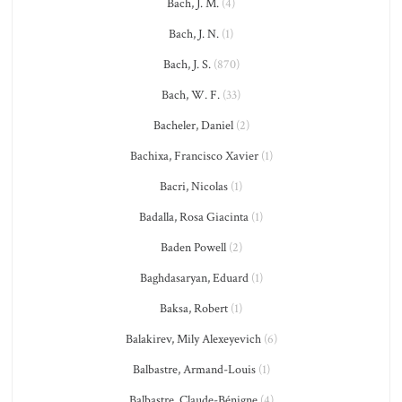
Bach, J. M.
(4)
Bach, J. N.
(1)
Bach, J. S.
(870)
Bach, W. F.
(33)
Bacheler, Daniel
(2)
Bachixa, Francisco Xavier
(1)
Bacri, Nicolas
(1)
Badalla, Rosa Giacinta
(1)
Baden Powell
(2)
Baghdasaryan, Eduard
(1)
Baksa, Robert
(1)
Balakirev, Mily Alexeyevich
(6)
Balbastre, Armand-Louis
(1)
Balbastre, Claude-Bénigne
(4)