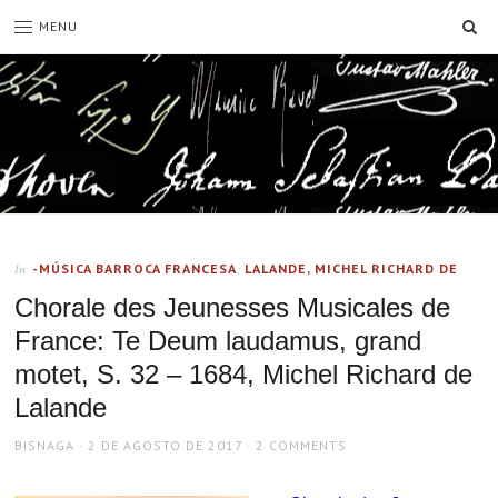
SE
MENU
-MÚSICA BARROCA FRANCESA
,
LALANDE, MICHEL RICHARD DE
In
Chorale des Jeunesses Musicales de
France: Te Deum laudamus, grand
motet, S. 32 – 1684, Michel Richard de
Lalande
AUTHOR
POSTED
BISNAGA
2 DE AGOSTO DE 2017
2 COMMENTS
ON