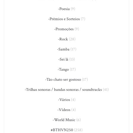
-Poesia
(9)
-Prêmios e Sorteios
(7)
-Promoções
(9)
-Rock
(28)
-Samba
(17)
-Sei lá
(13)
-Tango
(17)
-Tão chato ser gostoso
(17)
-Trilhas sonoras / bandas sonoras / soundtracks
(41)
-Vários
(4)
-Vídeos
(4)
-World Music
(6)
#BTHVN250
(258)