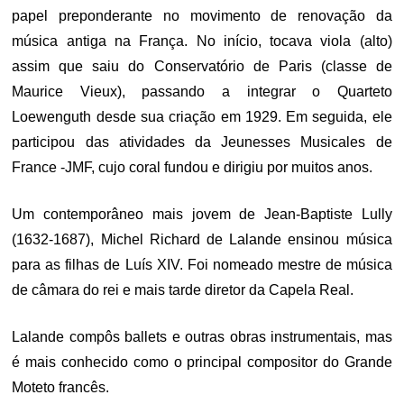
papel preponderante no movimento de renovação da
música antiga na França. No início, tocava viola (alto)
assim que saiu do Conservatório de Paris (classe de
Maurice Vieux), passando a integrar o Quarteto
Loewenguth desde sua criação em 1929. Em seguida, ele
participou das atividades da Jeunesses Musicales de
France -JMF, cujo coral fundou e dirigiu por muitos anos.
Um contemporâneo
mais jovem de
Jean
-Baptiste
Lully
(1632-1687)
,
Michel
Richard
de Lalande
ensinou
música
para
as filhas de
Luís XIV.
Foi nomeado
mestre
de
música
de câmara
do rei
e
mais tarde
diretor
da
C
apela Real
.
Lalande compôs
ballets
e outras obras
instrumentais
,
mas
é mais conhecido
como o principal
compositor do
G
rande
M
oteto
francês.