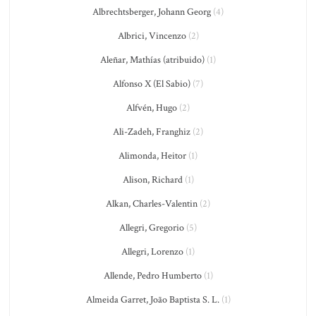
Albrechtsberger, Johann Georg
(4)
Albrici, Vincenzo
(2)
Aleñar, Mathías (atribuido)
(1)
Alfonso X (El Sabio)
(7)
Alfvén, Hugo
(2)
Ali-Zadeh, Franghiz
(2)
Alimonda, Heitor
(1)
Alison, Richard
(1)
Alkan, Charles-Valentin
(2)
Allegri, Gregorio
(5)
Allegri, Lorenzo
(1)
Allende, Pedro Humberto
(1)
Almeida Garret, João Baptista S. L.
(1)