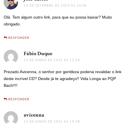
13 DE SETEMBRO DE 2013 ÀS 10:06
Olá. Tem algum outro link, para que eu possa baixar? Muito
obrigado.
RESPONDER
Fábio Duque
disse:
15 DE JUNHO DE 2015 ÀS 11:58
Prezado Avicenna, o senhor por gentileza poderia revalidar o link
deste incrível CD? Desde já te agradeço!! Vida Longa ao PQP
Bach!!!!
RESPONDER
avicenna
disse:
15 DE JUNHO DE 2015 ÀS 19:38