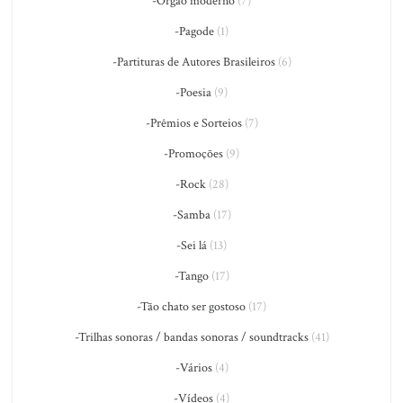
-Órgão moderno
(7)
-Pagode
(1)
-Partituras de Autores Brasileiros
(6)
-Poesia
(9)
-Prêmios e Sorteios
(7)
-Promoções
(9)
-Rock
(28)
-Samba
(17)
-Sei lá
(13)
-Tango
(17)
-Tão chato ser gostoso
(17)
-Trilhas sonoras / bandas sonoras / soundtracks
(41)
-Vários
(4)
-Vídeos
(4)