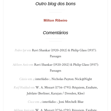
Outro blog dos bons
Milton Ribeiro
Comentários
Pedro Ipê
em
Ravi Shankar (1920-2012) & Philip Glass (1937):
Passages
Adilson Assis
em
Ravi Shankar (1920-2012) & Philip Glass (1937):
Passages
Cássio
em
.: interlúdio :. Nicholas Payton: Nick@Night
Raif Haddad
em
W. A. Mozart (1756-1791): Réquiem, Exultate,
Jubilate (Berliner, Karajan / Dresden, Klee)
Cisco
em
.: interlúdio :. Joni Mitchell: Blue
Adilson Assis
em
W. A. Mozart (1756-1791): Réquiem, Exultate,