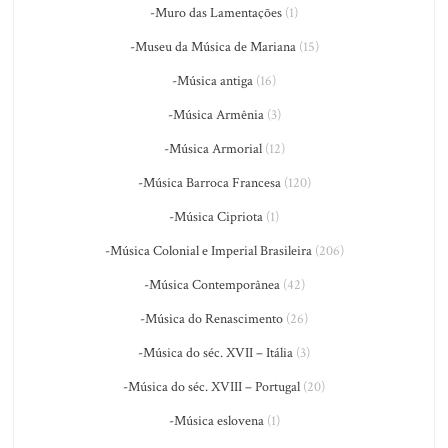
-Muro das Lamentações
(1)
-Museu da Música de Mariana
(15)
-Música antiga
(16)
-Música Armênia
(3)
-Música Armorial
(12)
-Música Barroca Francesa
(120)
-Música Cipriota
(1)
-Música Colonial e Imperial Brasileira
(206)
-Música Contemporânea
(42)
-Música do Renascimento
(26)
-Música do séc. XVII – Itália
(3)
-Música do séc. XVIII – Portugal
(20)
-Música eslovena
(1)