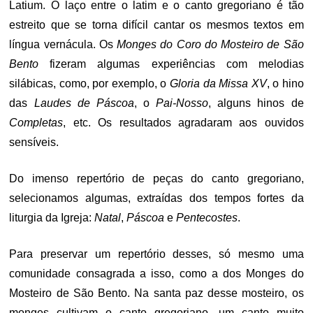
Latium. O laço entre o latim e o canto gregoriano é tão
estreito que se torna difícil cantar os mesmos textos em
língua vernácula. Os
Monges do Coro do Mosteiro de São
Bento
fizeram algumas experiências com melodias
silábicas, como, por exemplo, o
Gloria da
Missa XV
, o hino
das
Laudes de Páscoa
, o
Pai-Nosso
, alguns hinos de
Completas
, etc. Os resultados agradaram aos ouvidos
sensíveis.
Do imenso repertório de peças do canto gregoriano,
selecionamos algumas, extraídas dos tempos fortes da
liturgia da Igreja:
Natal
,
Páscoa
e
Pentecostes
.
Para preservar um repertório desses, só mesmo uma
comunidade consagrada a isso, como a dos Monges do
Mosteiro de São Bento. Na santa paz desse mosteiro, os
monges cultivam o canto gregoriano, um canto muito