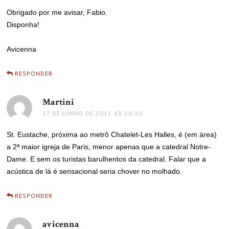
Obrigado por me avisar, Fabio.
Disponha!
Avicenna
RESPONDER
Martini
disse:
17 DE JUNHO DE 2015 ÀS 10:10
St. Eustache, próxima ao metrô Chatelet-Les Halles, é (em área)
a 2ª maior igreja de Paris, menor apenas que a catedral Notre-
Dame. E sem os turistas barulhentos da catedral. Falar que a
acústica de lá é sensacional seria chover no molhado.
RESPONDER
avicenna
disse: