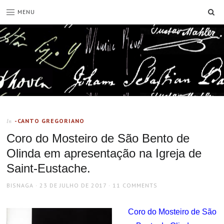
SE
MENU
-CANTO GREGORIANO
In
Coro do Mosteiro de São Bento de
Olinda em apresentação na Igreja de
Saint-Eustache.
AUTHOR
POSTED
BISNAGA
23 DE JULHO DE 2017
11 COMMENTS
ON
Coro do Mosteiro de São