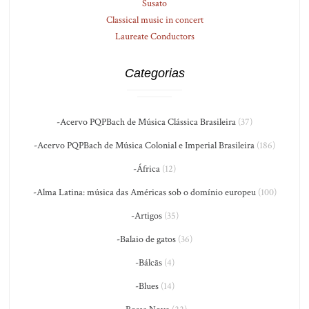
Susato
Classical music in concert
Laureate Conductors
Categorias
-Acervo PQPBach de Música Clássica Brasileira
(37)
-Acervo PQPBach de Música Colonial e Imperial Brasileira
(186)
-África
(12)
-Alma Latina: música das Américas sob o domínio europeu
(100)
-Artigos
(35)
-Balaio de gatos
(36)
-Bálcãs
(4)
-Blues
(14)