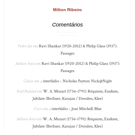
Milton Ribeiro
Comentários
Pedro Ipê
em
Ravi Shankar (1920-2012) & Philip Glass (1937):
Passages
Adilson Assis
em
Ravi Shankar (1920-2012) & Philip Glass (1937):
Passages
Cássio
em
.: interlúdio :. Nicholas Payton: Nick@Night
Raif Haddad
em
W. A. Mozart (1756-1791): Réquiem, Exultate,
Jubilate (Berliner, Karajan / Dresden, Klee)
Cisco
em
.: interlúdio :. Joni Mitchell: Blue
Adilson Assis
em
W. A. Mozart (1756-1791): Réquiem, Exultate,
Jubilate (Berliner, Karajan / Dresden, Klee)