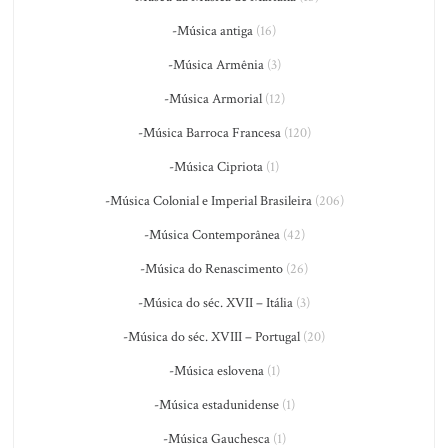
-Música antiga
(16)
-Música Armênia
(3)
-Música Armorial
(12)
-Música Barroca Francesa
(120)
-Música Cipriota
(1)
-Música Colonial e Imperial Brasileira
(206)
-Música Contemporânea
(42)
-Música do Renascimento
(26)
-Música do séc. XVII – Itália
(3)
-Música do séc. XVIII – Portugal
(20)
-Música eslovena
(1)
-Música estadunidense
(1)
-Música Gauchesca
(1)