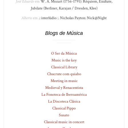
José Eduardo
em
W. A. Mozart (1756-1791): Réquiem, Exultate,
Jubilate (Berliner, Karajan / Dresden, Klee)
Alberto
em
.: interlúdio :. Nicholas Payton: Nick@Night
Blogs de Música
O Ser da Música
Music is the key
Classical Library
Chucrute com quiabo
Meeting in music
Medieval y Renacentista
La Fonoteca de Iberoamérica
La Discoteca Clásica
Classical Pippo
Susato
Classical music in concert