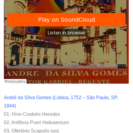
André da Silva Gomes (Lisboa, 1752 – São Paulo, SP,
1844)
01. Hino Crudelis Herodes
02. Antífona Pueri Hebraeroum
03. Ofertório Scapulis suis