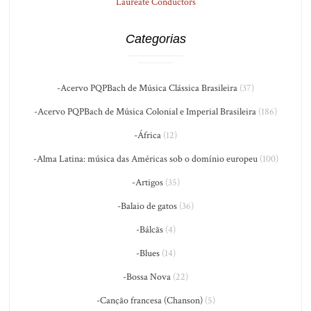
Laureate Conductors
Categorias
-Acervo PQPBach de Música Clássica Brasileira
(37)
-Acervo PQPBach de Música Colonial e Imperial Brasileira
(186)
-África
(12)
-Alma Latina: música das Américas sob o domínio europeu
(100)
-Artigos
(35)
-Balaio de gatos
(36)
-Bálcãs
(4)
-Blues
(14)
-Bossa Nova
(22)
-Canção francesa (Chanson)
(5)