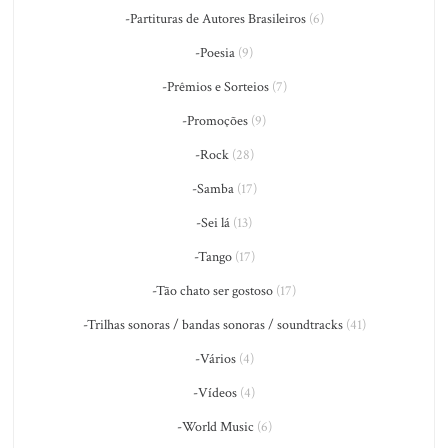
-Partituras de Autores Brasileiros
(6)
-Poesia
(9)
-Prêmios e Sorteios
(7)
-Promoções
(9)
-Rock
(28)
-Samba
(17)
-Sei lá
(13)
-Tango
(17)
-Tão chato ser gostoso
(17)
-Trilhas sonoras / bandas sonoras / soundtracks
(41)
-Vários
(4)
-Vídeos
(4)
-World Music
(6)