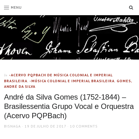
SE
MENU
-ACERVO PQPBACH DE MÚSICA COLONIAL E IMPERIAL
In
BRASILEIRA
,
-MÚSICA COLONIAL E IMPERIAL BRASILEIRA
,
GOMES,
ANDRÉ DA SILVA
André da Silva Gomes (1752-1844) –
Brasilessentia Grupo Vocal e Orquestra
(Acervo PQPBach)
AUTHOR
POSTED
BISNAGA
19 DE JULHO DE 2017
10 COMMENTS
ON