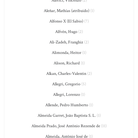
Albrici, Vincenzo
(2)
Aleñar, Mathías (atribuido)
(1)
Alfonso X (El Sabio)
(7)
Alfvén, Hugo
(2)
Ali-Zadeh, Franghiz
(2)
Alimonda, Heitor
(1)
Alison, Richard
(1)
Alkan, Charles-Valentin
(2)
Allegri, Gregorio
(5)
Allegri, Lorenzo
(1)
Allende, Pedro Humberto
(1)
Almeida Garret, João Baptista S. L.
(1)
Almeida Prado, José Antônio Rezende de
(11)
Almeida, Antônio José de
(1)