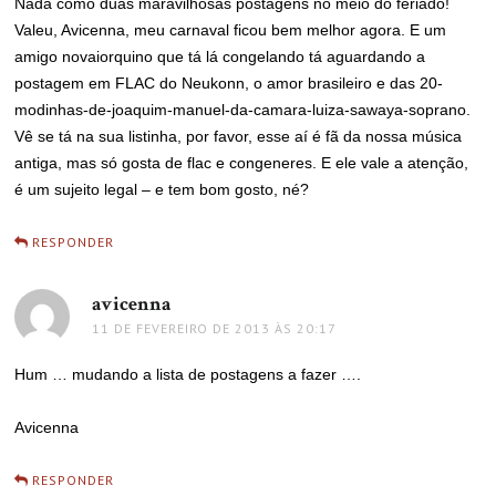
Nada como duas maravilhosas postagens no meio do feriado!
Valeu, Avicenna, meu carnaval ficou bem melhor agora. E um
amigo novaiorquino que tá lá congelando tá aguardando a
postagem em FLAC do Neukonn, o amor brasileiro e das 20-
modinhas-de-joaquim-manuel-da-camara-luiza-sawaya-soprano.
Vê se tá na sua listinha, por favor, esse aí é fã da nossa música
antiga, mas só gosta de flac e congeneres. E ele vale a atenção,
é um sujeito legal – e tem bom gosto, né?
RESPONDER
avicenna
disse:
11 DE FEVEREIRO DE 2013 ÀS 20:17
Hum … mudando a lista de postagens a fazer ….
Avicenna
RESPONDER