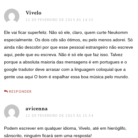
Vivelo
disse:
12 DE FEVEREIRO DE 2013 ÀS 14:15
Ele vai ficar superfeliz. Não só ele, claro, quem curte Neukomm
especialmente. Os dois cds são ótimos, eu pelo menos adorei. Só
ainda não descobri por que esse pessoal estrangeiro não escreve
aqui, pede que eu escreva. Não é só ele que faz isso. Talvez
porque a absoluta maioria das mensagens é em portugues e o
google tradutor deve arrasar com a linguagem coloquial que a
gente usa aqui O bom é espalhar essa boa música pelo mundo.
RESPONDER
avicenna
disse:
12 DE FEVEREIRO DE 2013 ÀS 15:54
Podem escrever em qualquer idioma, Vivelo, até em hieróglifo,
sânscrito, ninguém ficará sem uma resposta!