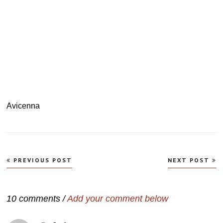
Avicenna
Navegação
PREVIOUS POST
NEXT POST
de
Post
10 comments /
Add your comment below