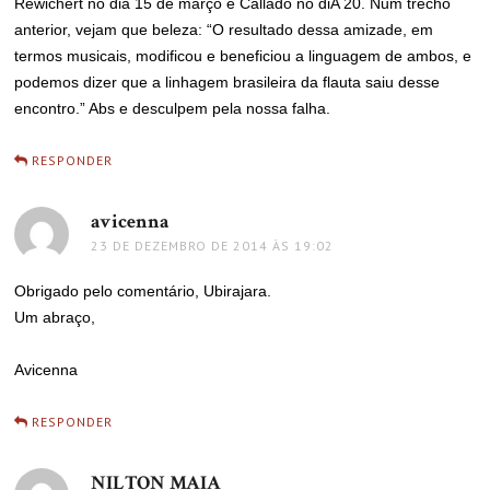
Rewichert no dia 15 de março e Callado no diA 20. Num trecho
anterior, vejam que beleza: “O resultado dessa amizade, em
termos musicais, modificou e beneficiou a linguagem de ambos, e
podemos dizer que a linhagem brasileira da flauta saiu desse
encontro.” Abs e desculpem pela nossa falha.
RESPONDER
avicenna
disse:
23 DE DEZEMBRO DE 2014 ÀS 19:02
Obrigado pelo comentário, Ubirajara.
Um abraço,
Avicenna
RESPONDER
NILTON MAIA
disse: