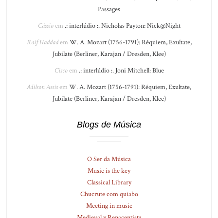
Passages
Cássio
em
.: interlúdio :. Nicholas Payton: Nick@Night
Raif Haddad
em
W. A. Mozart (1756-1791): Réquiem, Exultate,
Jubilate (Berliner, Karajan / Dresden, Klee)
Cisco
em
.: interlúdio :. Joni Mitchell: Blue
Adilson Assis
em
W. A. Mozart (1756-1791): Réquiem, Exultate,
Jubilate (Berliner, Karajan / Dresden, Klee)
Blogs de Música
O Ser da Música
Music is the key
Classical Library
Chucrute com quiabo
Meeting in music
Medieval y Renacentista