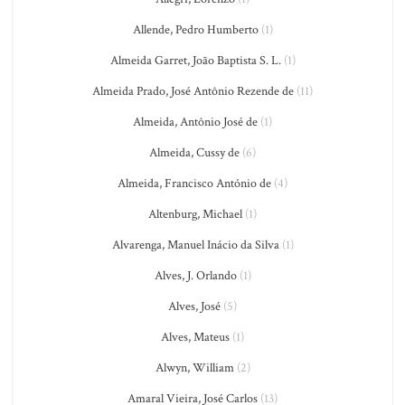
Allende, Pedro Humberto
(1)
Almeida Garret, João Baptista S. L.
(1)
Almeida Prado, José Antônio Rezende de
(11)
Almeida, Antônio José de
(1)
Almeida, Cussy de
(6)
Almeida, Francisco António de
(4)
Altenburg, Michael
(1)
Alvarenga, Manuel Inácio da Silva
(1)
Alves, J. Orlando
(1)
Alves, José
(5)
Alves, Mateus
(1)
Alwyn, William
(2)
Amaral Vieira, José Carlos
(13)