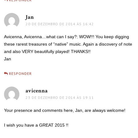
Jan
disse:
20 DE DEZEMBRO DE 2014 ÀS 16:42
Avicenna, Avicenna…what can I say?: WOW!!! You keep digging
these rarest treasures of “native” music. Again a discovery of note
and also VERY beautifully played! THANKS!!
Jan
RESPONDER
avicenna
disse:
23 DE DEZEMBRO DE 2014 ÀS 19:11
Your presence and comments here, Jan, are always welcome!
I wish you have a GREAT 2015 !!