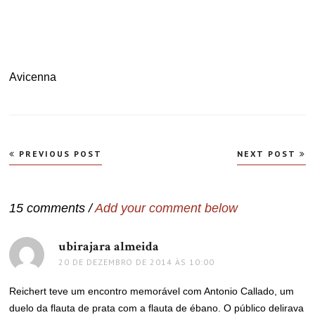
.
.
Avicenna
Navegação
PREVIOUS POST
NEXT POST
de
Post
15 comments /
Add your comment below
ubirajara almeida
disse:
20 DE DEZEMBRO DE 2014 ÀS 10:00
Reichert teve um encontro memorável com Antonio Callado, um
duelo da flauta de prata com a flauta de ébano. O público delirava