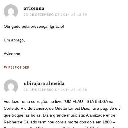
avicenna
disse:
23 DE DEZEMBRO DE 2014 ÀS 18:59
Obrigado pela presença, Ignácio!
Um abraço,
Avicenna
RESPONDER
ubirajara almeida
disse:
20 DE DEZEMBRO DE 2014 ÀS 10:28
Vou fazer uma correção: no livro “UM FLAUTISTA BELGA na
Corte do Rio de Janeiro, de Odette Ernest Dias, fui a pág. 35 e vi
que troquei as bolas. Diz a grande musicista: A amizade entre
Reichert e Callado terminou com a morte dos dois em 1880 –