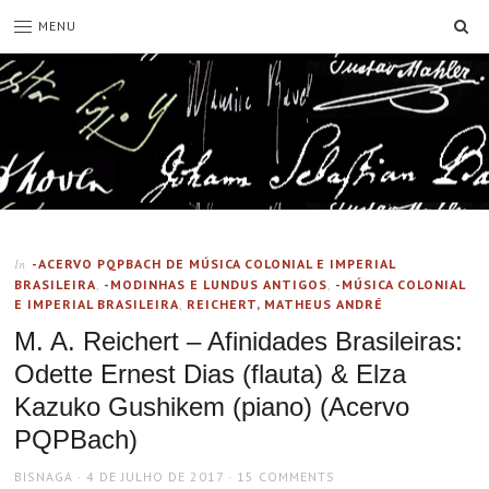
SE
MENU
-ACERVO PQPBACH DE MÚSICA COLONIAL E IMPERIAL
In
BRASILEIRA
,
-MODINHAS E LUNDUS ANTIGOS
,
-MÚSICA COLONIAL
E IMPERIAL BRASILEIRA
,
REICHERT, MATHEUS ANDRÉ
M. A. Reichert – Afinidades Brasileiras:
Odette Ernest Dias (flauta) & Elza
Kazuko Gushikem (piano) (Acervo
PQPBach)
AUTHOR
POSTED
BISNAGA
4 DE JULHO DE 2017
15 COMMENTS