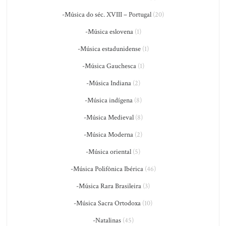
-Música do séc. XVIII – Portugal
(20)
-Música eslovena
(1)
-Música estadunidense
(1)
-Música Gauchesca
(1)
-Música Indiana
(2)
-Música indígena
(8)
-Música Medieval
(8)
-Música Moderna
(2)
-Música oriental
(5)
-Música Polifônica Ibérica
(46)
-Música Rara Brasileira
(3)
-Música Sacra Ortodoxa
(10)
-Natalinas
(45)