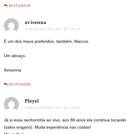
RESPONDER
avicenna
disse:
4 DE JULHO DE 2017 ÀS 19:25
É um dos meus preferidos, também, Marcos.
Um abraço,
Avicenna
RESPONDER
Pleyel
disse:
4 DE JULHO DE 2017 ÀS 20:01
Já vi essa senhorinha ao vivo, aos 88 anos ela continua tocando
(salvo engano). Muita experiência nas costas!