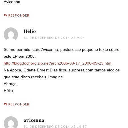
Avicenna
RESPONDER
Hélio
disse:
31 DE DEZEMBRO DE 2014 ÀS 9:04
Se me permite, caro Avicenna, postei esse pequeno texto sobre
este LP em 2006:
http://blogdochoro.zip.net/arch2006-09-17_2006-09-23.html
Na época, Odette Ernest Dias ficou surpresa com tantos elogios
que este disco recebeu. Imagine…
Abraço,
Hélio
RESPONDER
avicenna
disse:
31 DE DEZEMBRO DE 2014 ÀS 19:37