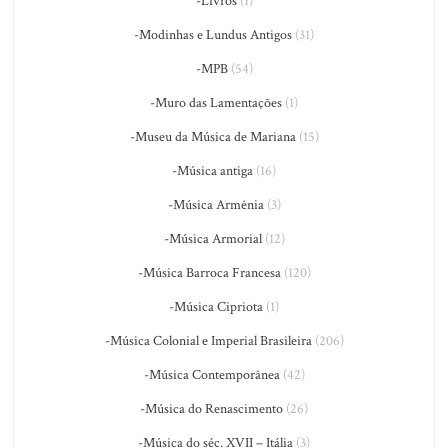
-Livros
(1)
-Modinhas e Lundus Antigos
(31)
-MPB
(54)
-Muro das Lamentações
(1)
-Museu da Música de Mariana
(15)
-Música antiga
(16)
-Música Armênia
(3)
-Música Armorial
(12)
-Música Barroca Francesa
(120)
-Música Cipriota
(1)
-Música Colonial e Imperial Brasileira
(206)
-Música Contemporânea
(42)
-Música do Renascimento
(26)
-Música do séc. XVII – Itália
(3)