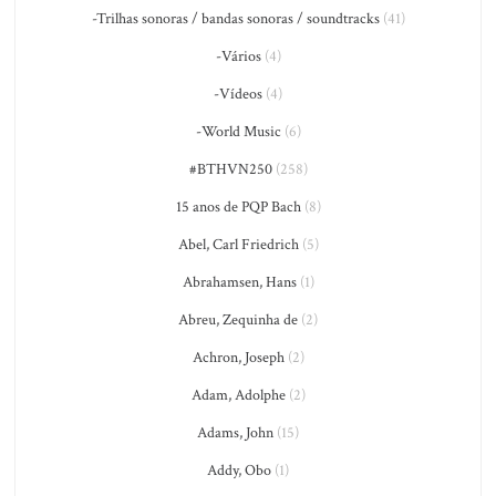
-Trilhas sonoras / bandas sonoras / soundtracks
(41)
-Vários
(4)
-Vídeos
(4)
-World Music
(6)
#BTHVN250
(258)
15 anos de PQP Bach
(8)
Abel, Carl Friedrich
(5)
Abrahamsen, Hans
(1)
Abreu, Zequinha de
(2)
Achron, Joseph
(2)
Adam, Adolphe
(2)
Adams, John
(15)
Addy, Obo
(1)