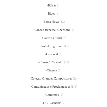
-Bálcãs
(4)
-Blues
(14)
-Bossa Nova
(22)
-Canção francesa (Chanson)
(5)
-Canto da Sibila
(3)
-Canto Gregoriano
(13)
-Carnaval
(7)
-Choro / Chorinho
(21)
-Cinema
(5)
-Coleção Grandes Compositores
(12)
-Comunicados e Proclamações
(174)
-Concertos
(5)
-DG Essentials
(7)