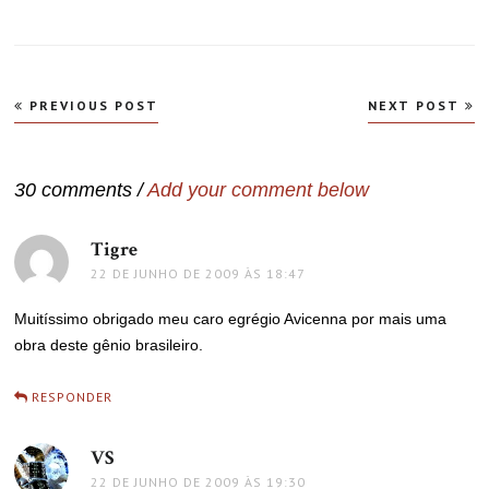
Navegação
PREVIOUS POST
NEXT POST
de
Post
30 comments /
Add your comment below
Tigre
disse:
22 DE JUNHO DE 2009 ÀS 18:47
Muitíssimo obrigado meu caro egrégio Avicenna por mais uma
obra deste gênio brasileiro.
RESPONDER
VS
disse:
22 DE JUNHO DE 2009 ÀS 19:30