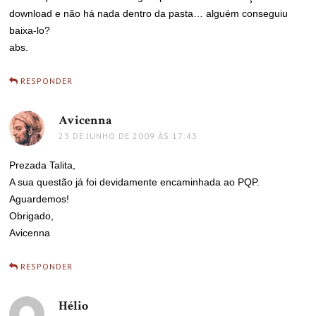
download e não há nada dentro da pasta… alguém conseguiu
baixa-lo?
abs.
RESPONDER
Avicenna
disse:
23 DE JUNHO DE 2009 ÀS 17:43
Prezada Talita,
A sua questão já foi devidamente encaminhada ao PQP.
Aguardemos!
Obrigado,
Avicenna
RESPONDER
Hélio
disse: