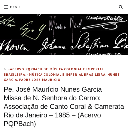
SE
MENU
-ACERVO PQPBACH DE MÚSICA COLONIAL E IMPERIAL
In
BRASILEIRA
,
-MÚSICA COLONIAL E IMPERIAL BRASILEIRA
,
NUNES
GARCIA, PADRE JOSÉ MAURÍCIO
Pe. José Maurício Nunes Garcia –
Missa de N. Senhora do Carmo:
Associação de Canto Coral & Camerata
Rio de Janeiro – 1985 – (Acervo
PQPBach)