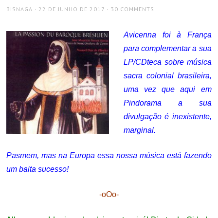
AUTHOR
POSTED
BISNAGA
22 DE JUNHO DE 2017
30 COMMENTS
ON
Avicenna foi à França
para complementar a sua
LP/CDteca sobre música
sacra colonial brasileira,
uma vez que aqui em
Pindorama a sua
divulgação é inexistente,
marginal.
Pasmem, mas na Europa essa nossa música está fazendo
um baita sucesso!
-oOo-