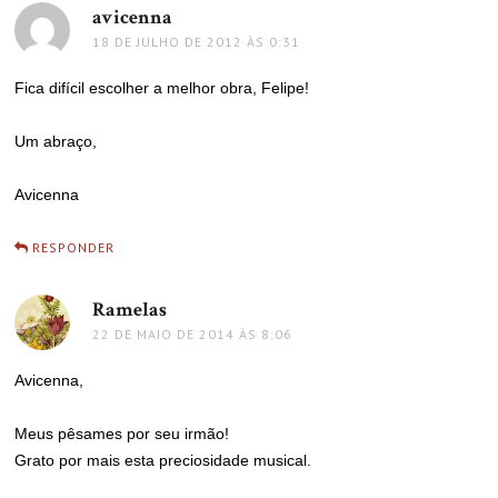
avicenna
disse:
18 DE JULHO DE 2012 ÀS 0:31
Fica difícil escolher a melhor obra, Felipe!
Um abraço,
Avicenna
RESPONDER
Ramelas
disse:
22 DE MAIO DE 2014 ÀS 8:06
Avicenna,
Meus pêsames por seu irmão!
Grato por mais esta preciosidade musical.