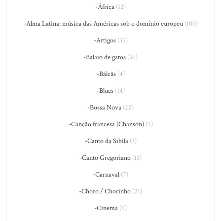
-África
(12)
-Alma Latina: música das Américas sob o domínio europeu
(100)
-Artigos
(35)
-Balaio de gatos
(36)
-Bálcãs
(4)
-Blues
(14)
-Bossa Nova
(22)
-Canção francesa (Chanson)
(5)
-Canto da Sibila
(3)
-Canto Gregoriano
(13)
-Carnaval
(7)
-Choro / Chorinho
(21)
-Cinema
(5)