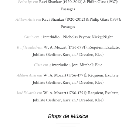
Pedro Ipê
em
Ravi Shankar (1920-2012) & Philip Glass (1937):
Passages
Adilson Assis
em
Ravi Shankar (1920-2012) & Philip Glass (1937):
Passages
Cássio
em
.: interlúdio :. Nicholas Payton: Nick@Night
Raif Haddad
em
W. A. Mozart (1756-1791): Réquiem, Exultate,
Jubilate (Berliner, Karajan / Dresden, Klee)
Cisco
em
.: interlúdio :. Joni Mitchell: Blue
Adilson Assis
em
W. A. Mozart (1756-1791): Réquiem, Exultate,
Jubilate (Berliner, Karajan / Dresden, Klee)
José Eduardo
em
W. A. Mozart (1756-1791): Réquiem, Exultate,
Jubilate (Berliner, Karajan / Dresden, Klee)
Blogs de Música