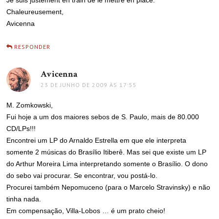
Je suis justement en train de le mettre en place.
Chaleureusement,
Avicenna
RESPONDER
Avicenna
disse:
23 DE JUNHO DE 2009 ÀS 17:55
M. Zomkowski,
Fui hoje a um dos maiores sebos de S. Paulo, mais de 80.000
CD/LPs!!!
Encontrei um LP do Arnaldo Estrella em que ele interpreta
somente 2 músicas do Brasílio Itiberê. Mas sei que existe um LP
do Arthur Moreira Lima interpretando somente o Brasílio. O dono
do sebo vai procurar. Se encontrar, vou postá-lo.
Procurei também Nepomuceno (para o Marcelo Stravinsky) e não
tinha nada.
Em compensação, Villa-Lobos … é um prato cheio!