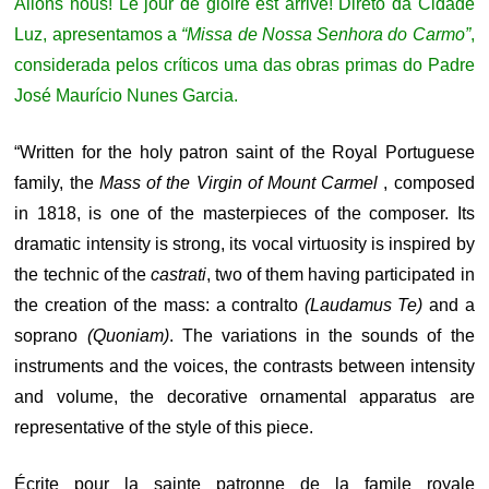
Allons nous! Le jour de gloire est arrivé! Direto da Cidade
Luz, apresentamos a
“Missa de Nossa Senhora do Carmo”
,
considerada pelos críticos uma das obras primas do Padre
José Maurício Nunes Garcia.
“Written for the holy patron saint of the Royal Portuguese
family, the
Mass of the Virgin of Mount Carmel
, composed
in 1818, is one of the masterpieces of the composer. Its
dramatic intensity is strong, its vocal virtuosity is inspired by
the technic of the
castrati
, two of them having participated in
the creation of the mass: a contralto
(Laudamus Te)
and a
soprano
(Quoniam)
. The variations in the sounds of the
instruments and the voices, the contrasts between intensity
and volume, the decorative ornamental apparatus are
representative of the style of this piece.
Écrite pour la sainte patronne de la famile royale