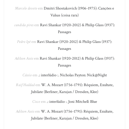
Marcelo devoto
em
Dmitri Shostakovich (1906-1975): Canções e
Valsas (coisa rara)
candida pires
em
Ravi Shankar (1920-2012) & Philip Glass (1937):
Passages
Pedro Ipê
em
Ravi Shankar (1920-2012) & Philip Glass (1937):
Passages
Adilson Assis
em
Ravi Shankar (1920-2012) & Philip Glass (1937):
Passages
Cássio
em
.: interlúdio :. Nicholas Payton: Nick@Night
Raif Haddad
em
W. A. Mozart (1756-1791): Réquiem, Exultate,
Jubilate (Berliner, Karajan / Dresden, Klee)
Cisco
em
.: interlúdio :. Joni Mitchell: Blue
Adilson Assis
em
W. A. Mozart (1756-1791): Réquiem, Exultate,
Jubilate (Berliner, Karajan / Dresden, Klee)