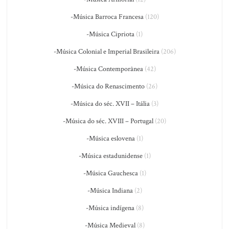
-Música Barroca Francesa
(120)
-Música Cipriota
(1)
-Música Colonial e Imperial Brasileira
(206)
-Música Contemporânea
(42)
-Música do Renascimento
(26)
-Música do séc. XVII – Itália
(3)
-Música do séc. XVIII – Portugal
(20)
-Música eslovena
(1)
-Música estadunidense
(1)
-Música Gauchesca
(1)
-Música Indiana
(2)
-Música indígena
(8)
-Música Medieval
(8)