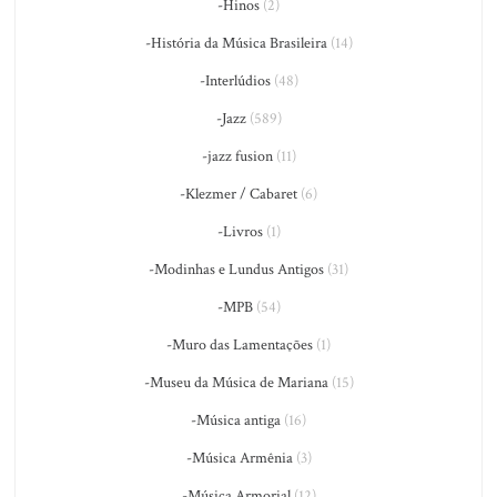
-Hinos
(2)
-História da Música Brasileira
(14)
-Interlúdios
(48)
-Jazz
(589)
-jazz fusion
(11)
-Klezmer / Cabaret
(6)
-Livros
(1)
-Modinhas e Lundus Antigos
(31)
-MPB
(54)
-Muro das Lamentações
(1)
-Museu da Música de Mariana
(15)
-Música antiga
(16)
-Música Armênia
(3)
-Música Armorial
(12)