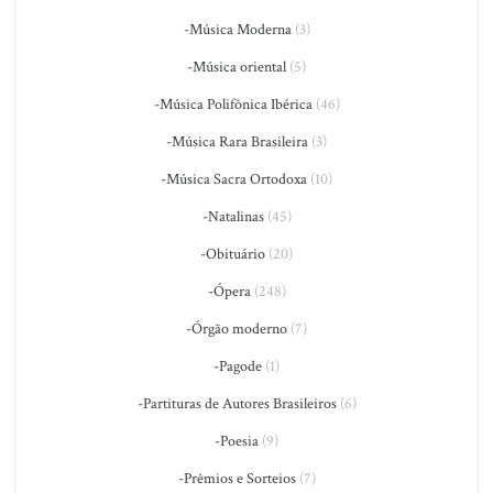
-Música Moderna
(3)
-Música oriental
(5)
-Música Polifônica Ibérica
(46)
-Música Rara Brasileira
(3)
-Música Sacra Ortodoxa
(10)
-Natalinas
(45)
-Obituário
(20)
-Ópera
(248)
-Órgão moderno
(7)
-Pagode
(1)
-Partituras de Autores Brasileiros
(6)
-Poesia
(9)
-Prêmios e Sorteios
(7)