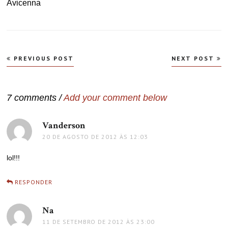
Avicenna
Navegação
PREVIOUS POST
NEXT POST
de
Post
7 comments /
Add your comment below
Vanderson
disse:
20 DE AGOSTO DE 2012 ÀS 12:03
lol!!!
RESPONDER
Na
disse:
11 DE SETEMBRO DE 2012 ÀS 23:00