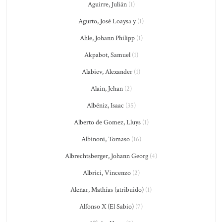
Aguirre, Julián
(1)
Agurto, José Loaysa y
(1)
Ahle, Johann Philipp
(1)
Akpabot, Samuel
(1)
Alabiev, Alexander
(1)
Alain, Jehan
(2)
Albéniz, Isaac
(35)
Alberto de Gomez, Lluys
(1)
Albinoni, Tomaso
(16)
Albrechtsberger, Johann Georg
(4)
Albrici, Vincenzo
(2)
Aleñar, Mathías (atribuido)
(1)
Alfonso X (El Sabio)
(7)