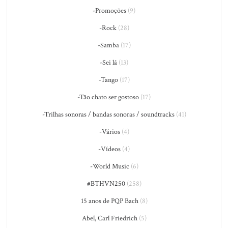
-Promoções
(9)
-Rock
(28)
-Samba
(17)
-Sei lá
(13)
-Tango
(17)
-Tão chato ser gostoso
(17)
-Trilhas sonoras / bandas sonoras / soundtracks
(41)
-Vários
(4)
-Vídeos
(4)
-World Music
(6)
#BTHVN250
(258)
15 anos de PQP Bach
(8)
Abel, Carl Friedrich
(5)