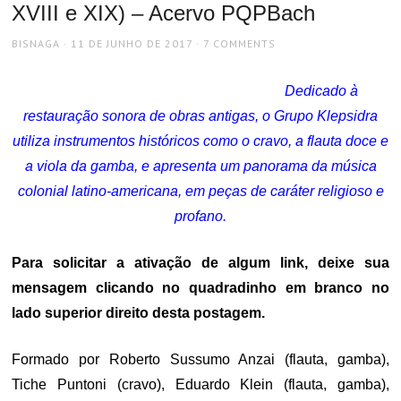
XVIII e XIX) – Acervo PQPBach
AUTHOR
POSTED
BISNAGA
11 DE JUNHO DE 2017
7 COMMENTS
ON
Dedicado à
restauração sonora de obras antigas, o Grupo Klepsidra
utiliza instrumentos históricos como o cravo, a flauta doce e
a viola da gamba, e apresenta um panorama da música
colonial latino-americana, em peças de caráter religioso e
profano.
Para solicitar a ativação de algum link, deixe sua
mensagem clicando no quadradinho em branco no
lado superior direito desta postagem.
Formado por Roberto Sussumo Anzai (flauta, gamba),
Tiche Puntoni (cravo), Eduardo Klein (flauta, gamba),