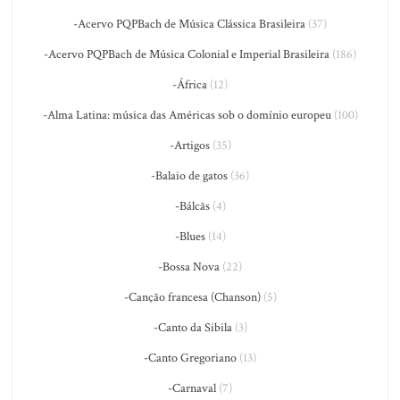
-Acervo PQPBach de Música Clássica Brasileira
(37)
-Acervo PQPBach de Música Colonial e Imperial Brasileira
(186)
-África
(12)
-Alma Latina: música das Américas sob o domínio europeu
(100)
-Artigos
(35)
-Balaio de gatos
(36)
-Bálcãs
(4)
-Blues
(14)
-Bossa Nova
(22)
-Canção francesa (Chanson)
(5)
-Canto da Sibila
(3)
-Canto Gregoriano
(13)
-Carnaval
(7)