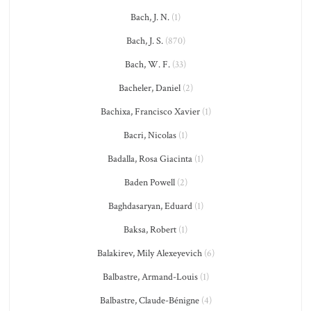
Bach, J. N.
(1)
Bach, J. S.
(870)
Bach, W. F.
(33)
Bacheler, Daniel
(2)
Bachixa, Francisco Xavier
(1)
Bacri, Nicolas
(1)
Badalla, Rosa Giacinta
(1)
Baden Powell
(2)
Baghdasaryan, Eduard
(1)
Baksa, Robert
(1)
Balakirev, Mily Alexeyevich
(6)
Balbastre, Armand-Louis
(1)
Balbastre, Claude-Bénigne
(4)