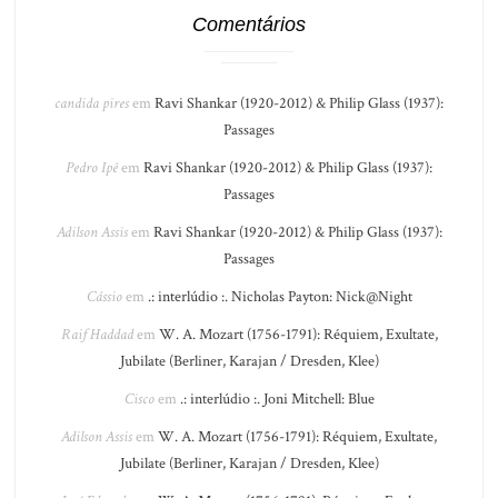
Comentários
candida pires
em
Ravi Shankar (1920-2012) & Philip Glass (1937):
Passages
Pedro Ipê
em
Ravi Shankar (1920-2012) & Philip Glass (1937):
Passages
Adilson Assis
em
Ravi Shankar (1920-2012) & Philip Glass (1937):
Passages
Cássio
em
.: interlúdio :. Nicholas Payton: Nick@Night
Raif Haddad
em
W. A. Mozart (1756-1791): Réquiem, Exultate,
Jubilate (Berliner, Karajan / Dresden, Klee)
Cisco
em
.: interlúdio :. Joni Mitchell: Blue
Adilson Assis
em
W. A. Mozart (1756-1791): Réquiem, Exultate,
Jubilate (Berliner, Karajan / Dresden, Klee)