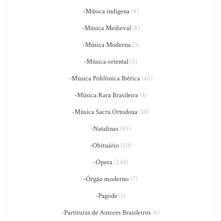
-Música indígena
(8)
-Música Medieval
(8)
-Música Moderna
(3)
-Música oriental
(5)
-Música Polifônica Ibérica
(46)
-Música Rara Brasileira
(3)
-Música Sacra Ortodoxa
(10)
-Natalinas
(45)
-Obituário
(20)
-Ópera
(248)
-Órgão moderno
(7)
-Pagode
(1)
-Partituras de Autores Brasileiros
(6)