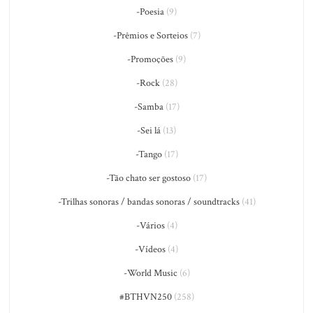
-Poesia
(9)
-Prêmios e Sorteios
(7)
-Promoções
(9)
-Rock
(28)
-Samba
(17)
-Sei lá
(13)
-Tango
(17)
-Tão chato ser gostoso
(17)
-Trilhas sonoras / bandas sonoras / soundtracks
(41)
-Vários
(4)
-Vídeos
(4)
-World Music
(6)
#BTHVN250
(258)