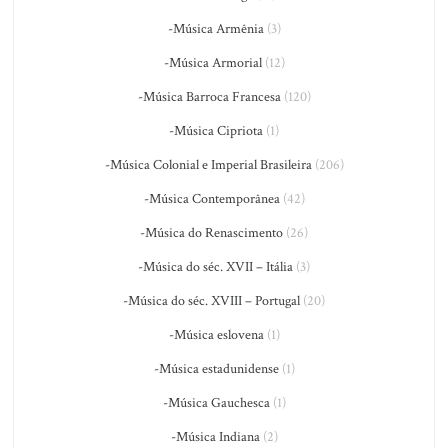
-Música Armênia
(3)
-Música Armorial
(12)
-Música Barroca Francesa
(120)
-Música Cipriota
(1)
-Música Colonial e Imperial Brasileira
(206)
-Música Contemporânea
(42)
-Música do Renascimento
(26)
-Música do séc. XVII – Itália
(3)
-Música do séc. XVIII – Portugal
(20)
-Música eslovena
(1)
-Música estadunidense
(1)
-Música Gauchesca
(1)
-Música Indiana
(2)