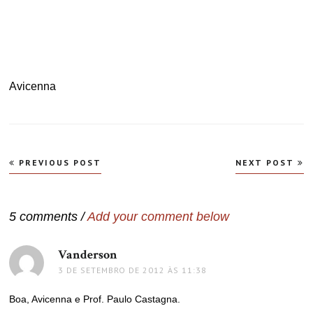
.
.
Avicenna
Navegação
PREVIOUS POST
NEXT POST
de
Post
5 comments /
Add your comment below
Vanderson
disse:
3 DE SETEMBRO DE 2012 ÀS 11:38
Boa, Avicenna e Prof. Paulo Castagna.