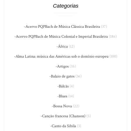
Categorias
-Acervo PQPBach de Música Clássica Brasileira
(37)
-Acervo PQPBach de Música Colonial e Imperial Brasileira
(186)
-África
(12)
-Alma Latina: música das Américas sob o domínio europeu
(100)
-Artigos
(35)
-Balaio de gatos
(36)
-Bálcãs
(4)
-Blues
(14)
-Bossa Nova
(22)
-Canção francesa (Chanson)
(5)
-Canto da Sibila
(3)