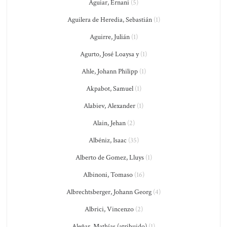
Aguiar, Ernani
(5)
Aguilera de Heredia, Sebastián
(1)
Aguirre, Julián
(1)
Agurto, José Loaysa y
(1)
Ahle, Johann Philipp
(1)
Akpabot, Samuel
(1)
Alabiev, Alexander
(1)
Alain, Jehan
(2)
Albéniz, Isaac
(35)
Alberto de Gomez, Lluys
(1)
Albinoni, Tomaso
(16)
Albrechtsberger, Johann Georg
(4)
Albrici, Vincenzo
(2)
Aleñar, Mathías (atribuido)
(1)