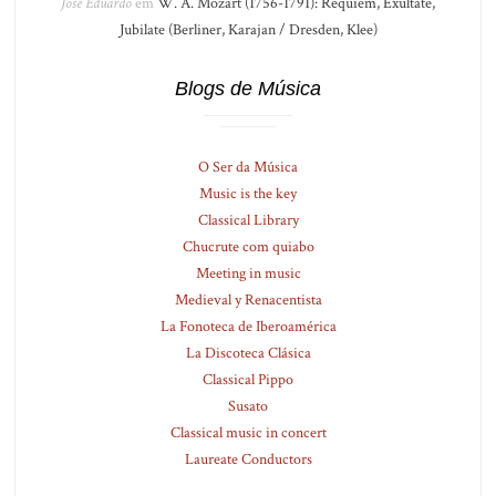
José Eduardo
em
W. A. Mozart (1756-1791): Réquiem, Exultate,
Jubilate (Berliner, Karajan / Dresden, Klee)
Blogs de Música
O Ser da Música
Music is the key
Classical Library
Chucrute com quiabo
Meeting in music
Medieval y Renacentista
La Fonoteca de Iberoamérica
La Discoteca Clásica
Classical Pippo
Susato
Classical music in concert
Laureate Conductors