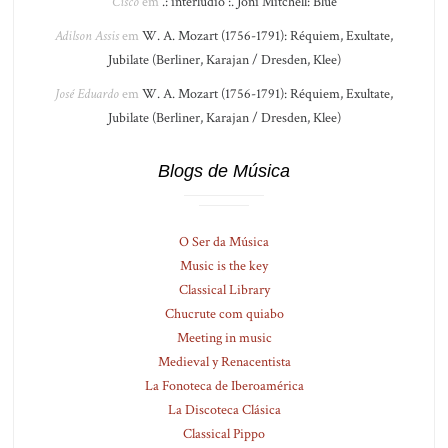
Cisco
em
.: interlúdio :. Joni Mitchell: Blue
Adilson Assis
em
W. A. Mozart (1756-1791): Réquiem, Exultate,
Jubilate (Berliner, Karajan / Dresden, Klee)
José Eduardo
em
W. A. Mozart (1756-1791): Réquiem, Exultate,
Jubilate (Berliner, Karajan / Dresden, Klee)
Blogs de Música
O Ser da Música
Music is the key
Classical Library
Chucrute com quiabo
Meeting in music
Medieval y Renacentista
La Fonoteca de Iberoamérica
La Discoteca Clásica
Classical Pippo