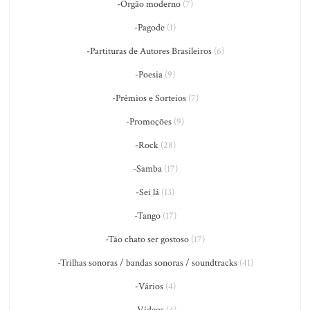
-Órgão moderno
(7)
-Pagode
(1)
-Partituras de Autores Brasileiros
(6)
-Poesia
(9)
-Prêmios e Sorteios
(7)
-Promoções
(9)
-Rock
(28)
-Samba
(17)
-Sei lá
(13)
-Tango
(17)
-Tão chato ser gostoso
(17)
-Trilhas sonoras / bandas sonoras / soundtracks
(41)
-Vários
(4)
-Vídeos
(4)