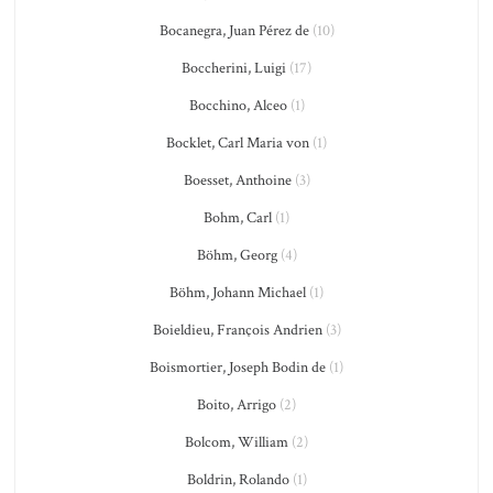
Bocanegra, Juan Pérez de
(10)
Boccherini, Luigi
(17)
Bocchino, Alceo
(1)
Bocklet, Carl Maria von
(1)
Boesset, Anthoine
(3)
Bohm, Carl
(1)
Böhm, Georg
(4)
Böhm, Johann Michael
(1)
Boieldieu, François Andrien
(3)
Boismortier, Joseph Bodin de
(1)
Boito, Arrigo
(2)
Bolcom, William
(2)
Boldrin, Rolando
(1)