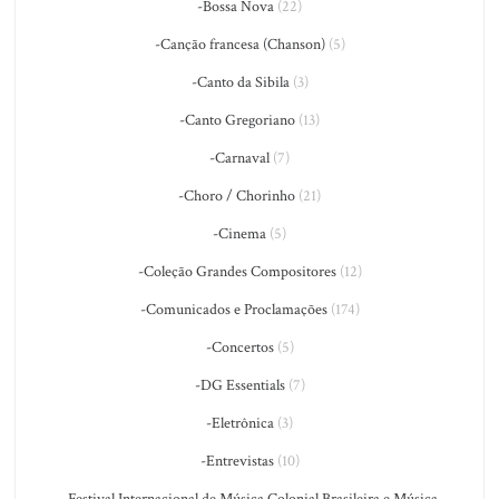
-Bossa Nova
(22)
-Canção francesa (Chanson)
(5)
-Canto da Sibila
(3)
-Canto Gregoriano
(13)
-Carnaval
(7)
-Choro / Chorinho
(21)
-Cinema
(5)
-Coleção Grandes Compositores
(12)
-Comunicados e Proclamações
(174)
-Concertos
(5)
-DG Essentials
(7)
-Eletrônica
(3)
-Entrevistas
(10)
-Festival Internacional de Música Colonial Brasileira e Música