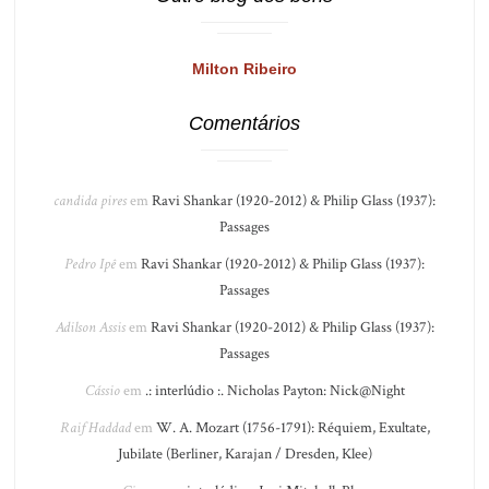
Milton Ribeiro
Comentários
candida pires
em
Ravi Shankar (1920-2012) & Philip Glass (1937):
Passages
Pedro Ipê
em
Ravi Shankar (1920-2012) & Philip Glass (1937):
Passages
Adilson Assis
em
Ravi Shankar (1920-2012) & Philip Glass (1937):
Passages
Cássio
em
.: interlúdio :. Nicholas Payton: Nick@Night
Raif Haddad
em
W. A. Mozart (1756-1791): Réquiem, Exultate,
Jubilate (Berliner, Karajan / Dresden, Klee)