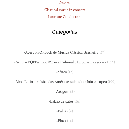
Susato
Classical music in concert
Laureate Conductors
Categorias
-Acervo PQPBach de Música Clássica Brasileira
(37)
-Acervo PQPBach de Música Colonial e Imperial Brasileira
(186)
-África
(12)
-Alma Latina: música das Américas sob o domínio europeu
(100)
-Artigos
(35)
-Balaio de gatos
(36)
-Bálcãs
(4)
-Blues
(14)