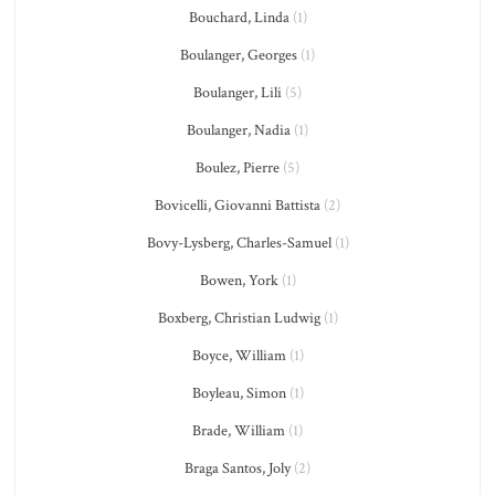
Bouchard, Linda
(1)
Boulanger, Georges
(1)
Boulanger, Lili
(5)
Boulanger, Nadia
(1)
Boulez, Pierre
(5)
Bovicelli, Giovanni Battista
(2)
Bovy-Lysberg, Charles-Samuel
(1)
Bowen, York
(1)
Boxberg, Christian Ludwig
(1)
Boyce, William
(1)
Boyleau, Simon
(1)
Brade, William
(1)
Braga Santos, Joly
(2)