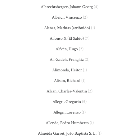
Albrechtsberger, Johann Georg
(4)
Albrici, Vincenzo
(2)
Aleñar, Mathías (atribuido)
(1)
Alfonso X (El Sabio)
(7)
Alfvén, Hugo
(2)
Ali-Zadeh, Franghiz
(2)
Alimonda, Heitor
(1)
Alison, Richard
(1)
Alkan, Charles-Valentin
(2)
Allegri, Gregorio
(5)
Allegri, Lorenzo
(1)
Allende, Pedro Humberto
(1)
Almeida Garret, João Baptista S. L.
(1)