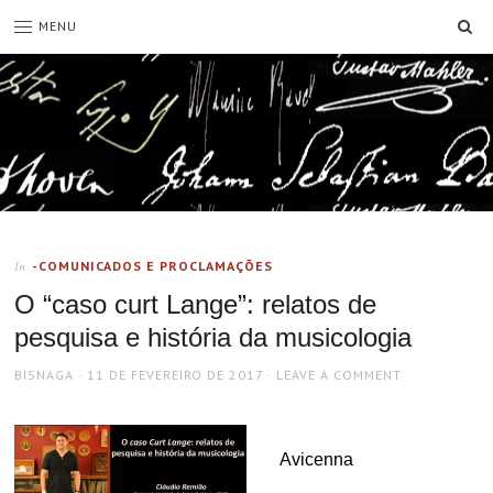
SE
MENU
-COMUNICADOS E PROCLAMAÇÕES
In
O “caso curt Lange”: relatos de
pesquisa e história da musicologia
AUTHOR
POSTED
BISNAGA
11 DE FEVEREIRO DE 2017
LEAVE A COMMENT
ON
Avicenna