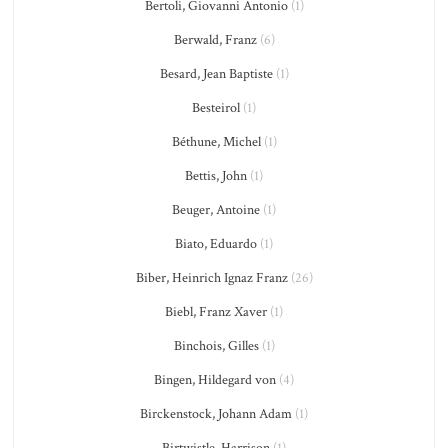
Bertoli, Giovanni Antonio
(1)
Berwald, Franz
(6)
Besard, Jean Baptiste
(1)
Besteirol
(1)
Béthune, Michel
(1)
Bettis, John
(1)
Beuger, Antoine
(1)
Biato, Eduardo
(1)
Biber, Heinrich Ignaz Franz
(26)
Biebl, Franz Xaver
(1)
Binchois, Gilles
(1)
Bingen, Hildegard von
(4)
Birckenstock, Johann Adam
(1)
Birtwistle, Harrison
(1)