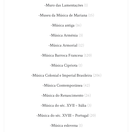
-Muro das Lamentações
(1)
-Museu da Música de Mariana
(15)
-Música antiga
(16)
-Música Armênia
(3)
-Música Armorial
(12)
-Música Barroca Francesa
(120)
-Música Cipriota
(1)
-Música Colonial e Imperial Brasileira
(206)
-Música Contemporânea
(42)
-Música do Renascimento
(26)
-Música do séc. XVII – Itália
(3)
-Música do séc. XVIII – Portugal
(20)
-Música eslovena
(1)