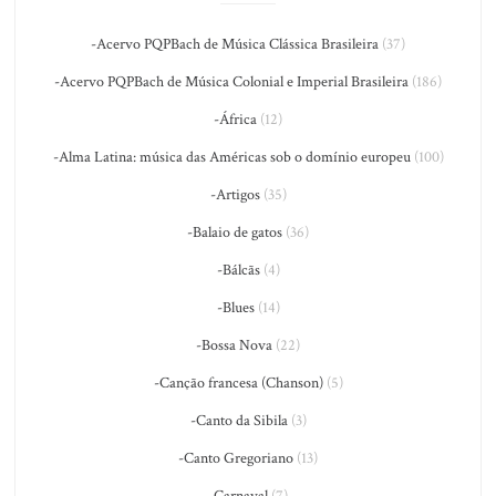
-Acervo PQPBach de Música Clássica Brasileira
(37)
-Acervo PQPBach de Música Colonial e Imperial Brasileira
(186)
-África
(12)
-Alma Latina: música das Américas sob o domínio europeu
(100)
-Artigos
(35)
-Balaio de gatos
(36)
-Bálcãs
(4)
-Blues
(14)
-Bossa Nova
(22)
-Canção francesa (Chanson)
(5)
-Canto da Sibila
(3)
-Canto Gregoriano
(13)