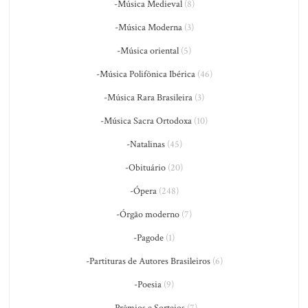
-Música Medieval
(8)
-Música Moderna
(3)
-Música oriental
(5)
-Música Polifônica Ibérica
(46)
-Música Rara Brasileira
(3)
-Música Sacra Ortodoxa
(10)
-Natalinas
(45)
-Obituário
(20)
-Ópera
(248)
-Órgão moderno
(7)
-Pagode
(1)
-Partituras de Autores Brasileiros
(6)
-Poesia
(9)