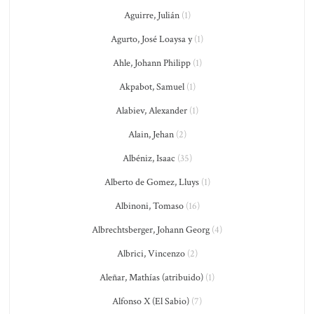
Aguirre, Julián
(1)
Agurto, José Loaysa y
(1)
Ahle, Johann Philipp
(1)
Akpabot, Samuel
(1)
Alabiev, Alexander
(1)
Alain, Jehan
(2)
Albéniz, Isaac
(35)
Alberto de Gomez, Lluys
(1)
Albinoni, Tomaso
(16)
Albrechtsberger, Johann Georg
(4)
Albrici, Vincenzo
(2)
Aleñar, Mathías (atribuido)
(1)
Alfonso X (El Sabio)
(7)