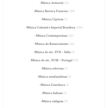
-Música Armorial
(12)
-Música Barroca Francesa
(120)
-Música Cipriota
(1)
-Música Colonial e Imperial Brasileira
(206)
-Música Contemporânea
(42)
-Música do Renascimento
(26)
-Música do séc. XVII – Itália
(3)
-Música do séc. XVIII – Portugal
(20)
-Música eslovena
(1)
-Música estadunidense
(1)
-Música Gauchesca
(1)
-Música Indiana
(2)
-Música indígena
(8)