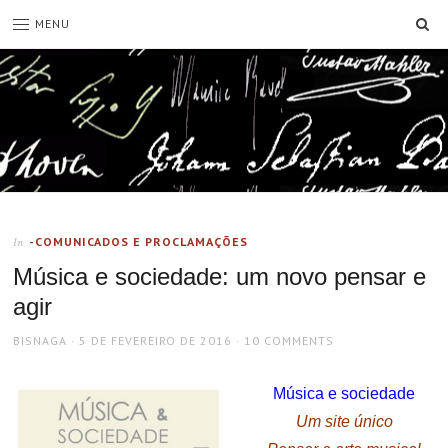
SE
MENU
-COMUNICADOS E PROCLAMAÇÕES
In
Música e sociedade: um novo pensar e
agir
AUTHOR
POSTED
BISNAGA
5 DE FEVEREIRO DE 2016
10 COMMENTS
ON
Música e sociedade
Um site único