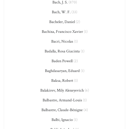
Bach, J. S.
(870)
Bach, W. F.
(33)
Bacheler, Daniel
(2)
Bachixa, Francisco Xavier
(1)
Bacri, Nicolas
(1)
Badalla, Rosa Giacinta
(1)
Baden Powell
(2)
Baghdasaryan, Eduard
(1)
Baksa, Robert
(1)
Balakirev, Mily Alexeyevich
(6)
Balbastre, Armand-Louis
(1)
Balbastre, Claude-Bénigne
(4)
Balbi, Ignacio
(1)