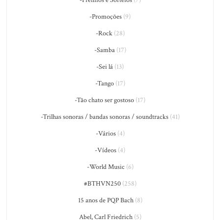
-Prêmios e Sorteios
(7)
-Promoções
(9)
-Rock
(28)
-Samba
(17)
-Sei lá
(13)
-Tango
(17)
-Tão chato ser gostoso
(17)
-Trilhas sonoras / bandas sonoras / soundtracks
(41)
-Vários
(4)
-Vídeos
(4)
-World Music
(6)
#BTHVN250
(258)
15 anos de PQP Bach
(8)
Abel, Carl Friedrich
(5)