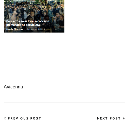
.
Avicenna
Navegação
PREVIOUS POST
NEXT POST
de