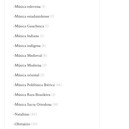
-Música eslovena
(1)
-Música estadunidense
(1)
-Música Gauchesca
(1)
-Música Indiana
(2)
-Música indígena
(8)
-Música Medieval
(8)
-Música Moderna
(3)
-Música oriental
(5)
-Música Polifônica Ibérica
(46)
-Música Rara Brasileira
(3)
-Música Sacra Ortodoxa
(10)
-Natalinas
(45)
-Obituário
(20)