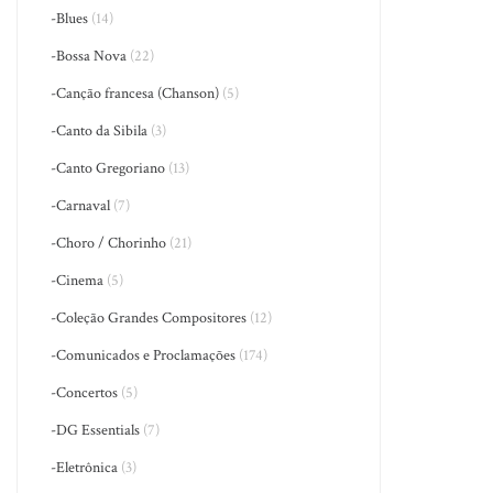
-Blues
(14)
-Bossa Nova
(22)
-Canção francesa (Chanson)
(5)
-Canto da Sibila
(3)
-Canto Gregoriano
(13)
-Carnaval
(7)
-Choro / Chorinho
(21)
-Cinema
(5)
-Coleção Grandes Compositores
(12)
-Comunicados e Proclamações
(174)
-Concertos
(5)
-DG Essentials
(7)
-Eletrônica
(3)