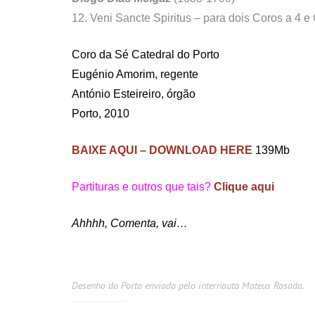
12. Veni Sancte Spiritus – para dois Coros a 4 e
Coro da Sé Catedral do Porto
Eugénio Amorim, regente
António Esteireiro, órgão
Porto, 2010
BAIXE AQUI – DOWNLOAD HERE
139Mb
Partituras e outros que tais?
Clique aqui
Ahhhh, Comenta, vai…
Desenho do Porto enviado pelo internauta Mateus Rosada.