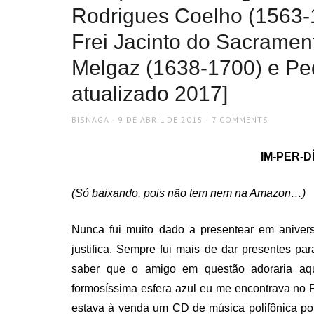
Rodrigues Coelho (1563-1
Frei Jacinto do Sacrament
Melgaz (1638-1700) e Ped
atualizado 2017]
AUTHOR
POSTED
BISNAGA
9 DE ABRIL DE 2015
7 COMMENTS
ON
IM-PER-DÍ
(Só baixando, pois não tem nem na Amazon…)
Nunca fui muito dado a presentear em anivers
justifica. Sempre fui mais de dar presentes p
saber que o amigo em questão adoraria aq
formosíssima esfera azul eu me encontrava no 
estava à venda um CD de música polifônica port