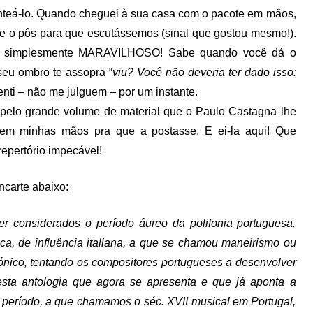
nteá-lo. Quando cheguei à sua casa com o pacote em mãos,
 e o pôs para que escutássemos (sinal que gostou mesmo!).
em) simplesmente MARAVILHOSO! Sabe quando você dá o
seu ombro te assopra “
viu? Você não deveria ter dado isso:
enti – não me julguem – por um instante.
 pelo grande volume de material que o Paulo Castagna lhe
 em minhas mãos pra que a postasse. E ei-la aqui! Que
epertório impecável!
ncarte abaixo:
er considerados o período áureo da polifonia portuguesa.
ica, de influência italiana, a que se chamou maneirismo ou
ónico, tentando os compositores portugueses a desenvolver
nesta antologia que agora se apresenta e que já aponta a
e período, a que chamamos o séc. XVII musical em Portugal,