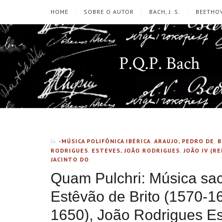
HOME
SOBRE O AUTOR
BACH, J. S.
BEETHOV
P.Q.P. Bach
-MÚSICA POLIFÔNICA IBÉRICA
,
ARAUJO, PEDRO DE
,
B
In
RODRIGUES
,
ESTEVES, JOÃO RODRIGUES
,
JOÃO IV (R
JACINTO DO
Quam Pulchri: Música sac
Estêvão de Brito (1570-1
1650), João Rodrigues Es