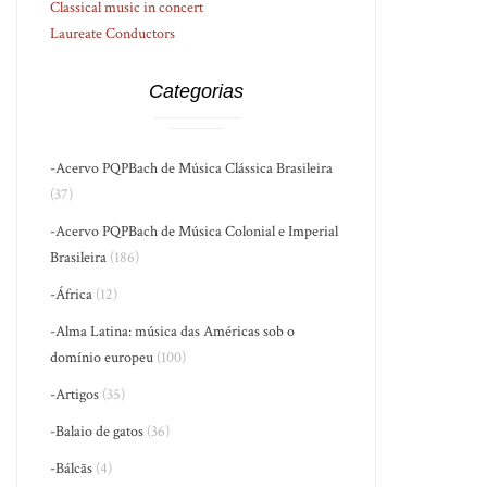
Classical music in concert
Laureate Conductors
Categorias
-Acervo PQPBach de Música Clássica Brasileira
(37)
-Acervo PQPBach de Música Colonial e Imperial
Brasileira
(186)
-África
(12)
-Alma Latina: música das Américas sob o
domínio europeu
(100)
-Artigos
(35)
-Balaio de gatos
(36)
-Bálcãs
(4)