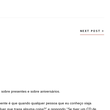
NEXT POST
obre presentes e sobre aniversários.
mente é que quando qualquer pessoa que eu conheço viaja
uer que traga alguma coisa?” e respondo “Se tiver um CD de