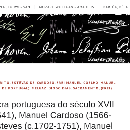
EN, LUDWIG VAN
MOZART, WOLFGANG AMADEUS
BARTÓK, BÉLA
RITO, ESTÊVÃO DE
,
CARDOSO, FREI MANUEL
,
COELHO, MANUEL
EI DE PORTUGAL)
,
MELGAZ, DIOGO DIAS
,
SACRAMENTO, (FREI)
ra portuguesa do século XVII –
641), Manuel Cardoso (1566-
teves (c.1702-1751), Manuel