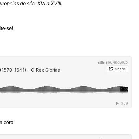
ropeias do séc. XVI a XVIII.
te-se!
a coro: