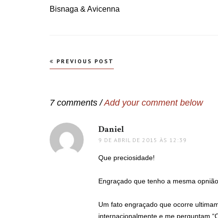
Bisnaga & Avicenna
Navegação
PREVIOUS POST
de
Post
7 comments /
Add your comment below
Daniel
disse:
9 DE ABRIL DE 2015 ÀS 12:39
Que preciosidade!
Engraçado que tenho a mesma opnião s
Um fato engraçado que ocorre ultima
internacionalmente e me perguntam “Q