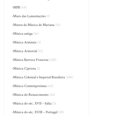
-MPB
(54)
-Muro das Lamentações
(1)
-Museu da Música de Mariana
(15)
-Música antiga
(16)
-Música Armênia
(3)
-Música Armorial
(12)
-Música Barroca Francesa
(120)
-Música Cipriota
(1)
-Música Colonial e Imperial Brasileira
(206)
-Música Contemporânea
(42)
-Música do Renascimento
(26)
-Música do séc. XVII – Itália
(3)
-Música do séc. XVIII – Portugal
(20)