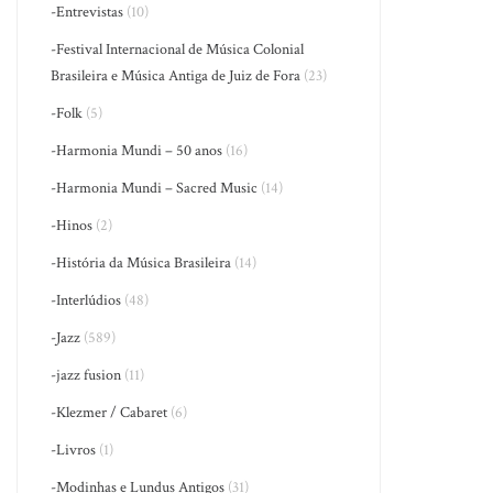
-Entrevistas
(10)
-Festival Internacional de Música Colonial
Brasileira e Música Antiga de Juiz de Fora
(23)
-Folk
(5)
-Harmonia Mundi – 50 anos
(16)
-Harmonia Mundi – Sacred Music
(14)
-Hinos
(2)
-História da Música Brasileira
(14)
-Interlúdios
(48)
-Jazz
(589)
-jazz fusion
(11)
-Klezmer / Cabaret
(6)
-Livros
(1)
-Modinhas e Lundus Antigos
(31)