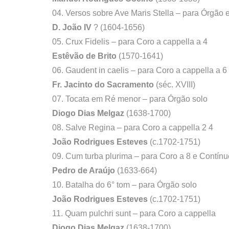
04. Versos sobre Ave Maris Stella – para Órgão
D. João IV
? (1604-1656)
05. Crux Fidelis – para Coro a cappella a 4
Estêvão de Brito
(1570-1641)
06. Gaudent in caelis – para Coro a cappella a 6
Fr. Jacinto do Sacramento
(séc. XVIII)
07. Tocata em Ré menor – para Órgão solo
Diogo Dias Melgaz
(1638-1700)
08. Salve Regina – para Coro a cappella 2 4
João Rodrigues Esteves
(c.1702-1751)
09. Cum turba plurima – para Coro a 8 e Contínu
Pedro de Araújo
(1633-664)
10. Batalha do 6° tom – para Órgão solo
João Rodrigues Esteves
(c.1702-1751)
11. Quam pulchri sunt – para Coro a cappella
Diogo Dias Melgaz
(1638-1700)