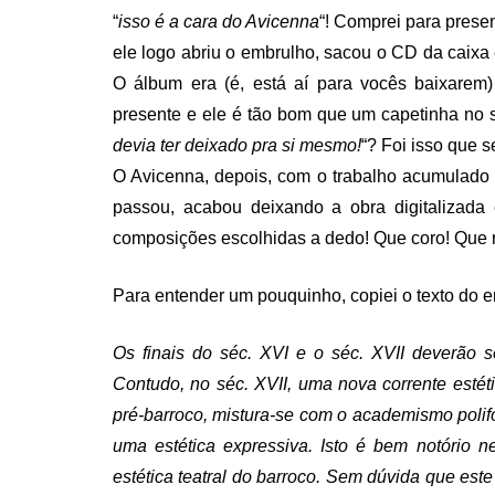
“
isso é a cara do Avicenna
“! Comprei para prese
ele logo abriu o embrulho, sacou o CD da caixa
O álbum era (é, está aí para vocês baixar
presente e ele é tão bom que um capetinha no 
devia ter deixado pra si mesmo!
“? Foi isso que s
O Avicenna, depois, com o trabalho acumulado
passou, acabou deixando a obra digitalizada
composições escolhidas a dedo! Que coro! Que r
Para entender um pouquinho, copiei o texto do e
Os finais do séc. XVI e o séc. XVII deverão s
Contudo, no séc. XVII, uma nova corrente estét
pré-barroco, mistura-se com o academismo polif
uma estética expressiva. Isto é bem notório 
estética teatral do barroco. Sem dúvida que est