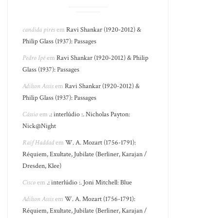
candida pires
em
Ravi Shankar (1920-2012) &
Philip Glass (1937): Passages
Pedro Ipê
em
Ravi Shankar (1920-2012) & Philip
Glass (1937): Passages
Adilson Assis
em
Ravi Shankar (1920-2012) &
Philip Glass (1937): Passages
Cássio
em
.: interlúdio :. Nicholas Payton:
Nick@Night
Raif Haddad
em
W. A. Mozart (1756-1791):
Réquiem, Exultate, Jubilate (Berliner, Karajan /
Dresden, Klee)
Cisco
em
.: interlúdio :. Joni Mitchell: Blue
Adilson Assis
em
W. A. Mozart (1756-1791):
Réquiem, Exultate, Jubilate (Berliner, Karajan /