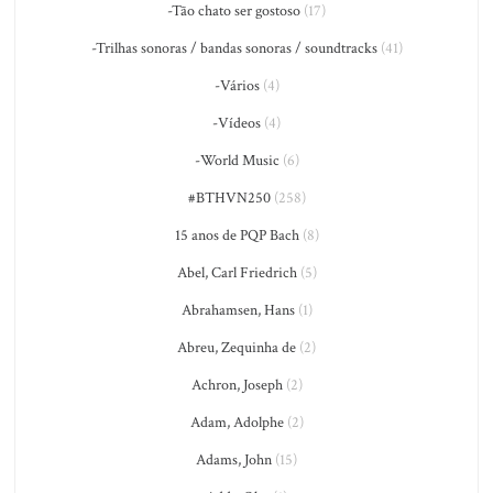
-Tão chato ser gostoso
(17)
-Trilhas sonoras / bandas sonoras / soundtracks
(41)
-Vários
(4)
-Vídeos
(4)
-World Music
(6)
#BTHVN250
(258)
15 anos de PQP Bach
(8)
Abel, Carl Friedrich
(5)
Abrahamsen, Hans
(1)
Abreu, Zequinha de
(2)
Achron, Joseph
(2)
Adam, Adolphe
(2)
Adams, John
(15)