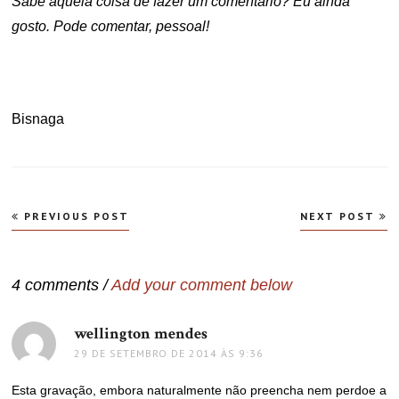
Sabe aquela coisa de fazer um comentário? Eu ainda
gosto. Pode comentar, pessoal!
Bisnaga
Navegação
PREVIOUS POST
NEXT POST
de
Post
4 comments /
Add your comment below
wellington mendes
disse:
29 DE SETEMBRO DE 2014 ÀS 9:36
Esta gravação, embora naturalmente não preencha nem perdoe a