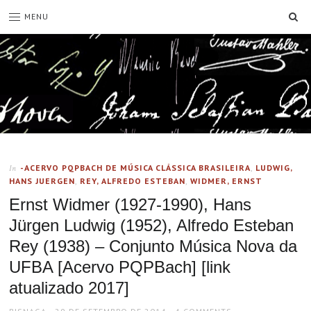
SE
MENU
-ACERVO PQPBACH DE MÚSICA CLÁSSICA BRASILEIRA
,
LUDWIG,
In
HANS JUERGEN
,
REY, ALFREDO ESTEBAN
,
WIDMER, ERNST
Ernst Widmer (1927-1990), Hans
Jürgen Ludwig (1952), Alfredo Esteban
Rey (1938) – Conjunto Música Nova da
UFBA [Acervo PQPBach] [link
atualizado 2017]
AUTHOR
POSTED