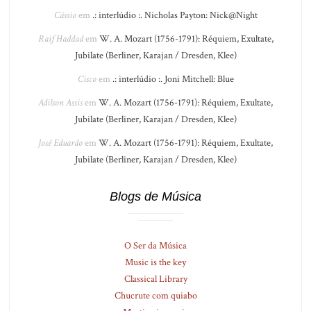
Cássio
em
.: interlúdio :. Nicholas Payton: Nick@Night
Raif Haddad
em
W. A. Mozart (1756-1791): Réquiem, Exultate,
Jubilate (Berliner, Karajan / Dresden, Klee)
Cisco
em
.: interlúdio :. Joni Mitchell: Blue
Adilson Assis
em
W. A. Mozart (1756-1791): Réquiem, Exultate,
Jubilate (Berliner, Karajan / Dresden, Klee)
José Eduardo
em
W. A. Mozart (1756-1791): Réquiem, Exultate,
Jubilate (Berliner, Karajan / Dresden, Klee)
Blogs de Música
O Ser da Música
Music is the key
Classical Library
Chucrute com quiabo