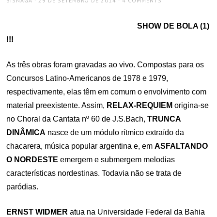
BISNAGA
29 DE SETEMBRO DE 2014
4 COMMENTS
ON
SHOW DE BOLA (1)
!!!
As três obras foram gravadas ao vivo. Compostas para os
Concursos Latino-Americanos de 1978 e 1979,
respectivamente, elas têm em comum o envolvimento com
material preexistente. Assim,
RELAX-REQUIEM
origina-se
no Choral da Cantata nº 60 de J.S.Bach,
TRUNCA
DINÂMICA
nasce de um módulo rítmico extraído da
chacarera, música popular argentina e, em
ASFALTANDO
O NORDESTE
emergem e submergem melodias
características nordestinas. Todavia não se trata de
paródias.
ERNST WIDMER
atua na Universidade Federal da Bahia