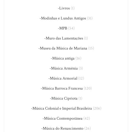
-Livros
(1)
-Modinhas e Lundus Antigos
(31)
-MPB
(54)
-Muro das Lamentações
(1)
-Museu da Música de Mariana
(15)
-Música antiga
(16)
-Música Armênia
(3)
-Música Armorial
(12)
-Música Barroca Francesa
(120)
-Música Cipriota
(1)
-Música Colonial e Imperial Brasileira
(206)
-Música Contemporânea
(42)
-Música do Renascimento
(26)