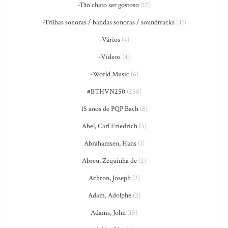
-Tão chato ser gostoso
(17)
-Trilhas sonoras / bandas sonoras / soundtracks
(41)
-Vários
(4)
-Vídeos
(4)
-World Music
(6)
#BTHVN250
(258)
15 anos de PQP Bach
(8)
Abel, Carl Friedrich
(5)
Abrahamsen, Hans
(1)
Abreu, Zequinha de
(2)
Achron, Joseph
(2)
Adam, Adolphe
(2)
Adams, John
(15)