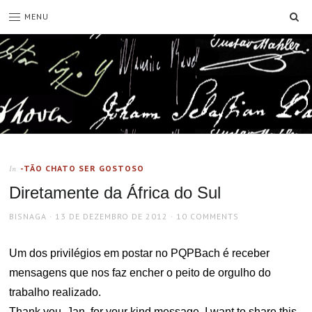
SE
MENU
-TÃO CHATO SER GOSTOSO
In
Diretamente da África do Sul
AUTHOR
POSTED
BISNAGA
13 DE DEZEMBRO DE 2012
10 COMMENTS
ON
Um dos privilégios em postar no PQPBach é receber
mensagens que nos faz encher o peito de orgulho do
trabalho realizado.
Thank you, Jan, for your kind message. I want to share this