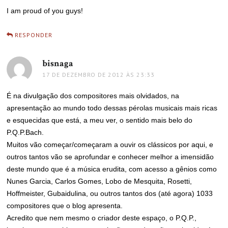
I am proud of you guys!
RESPONDER
bisnaga
disse:
17 DE DEZEMBRO DE 2012 ÀS 23:33
É na divulgação dos compositores mais olvidados, na
apresentação ao mundo todo dessas pérolas musicais mais ricas
e esquecidas que está, a meu ver, o sentido mais belo do
P.Q.P.Bach.
Muitos vão começar/começaram a ouvir os clássicos por aqui, e
outros tantos vão se aprofundar e conhecer melhor a imensidão
deste mundo que é a música erudita, com acesso a gênios como
Nunes Garcia, Carlos Gomes, Lobo de Mesquita, Rosetti,
Hoffmeister, Gubaidulina, ou outros tantos dos (até agora) 1033
compositores que o blog apresenta.
Acredito que nem mesmo o criador deste espaço, o P.Q.P.,