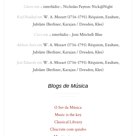
Cássio
em
.: interlúdio :. Nicholas Payton: Nick@Night
Raif Haddad
em
W. A. Mozart (1756-1791): Réquiem, Exultate,
Jubilate (Berliner, Karajan / Dresden, Klee)
Cisco
em
.: interlúdio :. Joni Mitchell: Blue
Adilson Assis
em
W. A. Mozart (1756-1791): Réquiem, Exultate,
Jubilate (Berliner, Karajan / Dresden, Klee)
José Eduardo
em
W. A. Mozart (1756-1791): Réquiem, Exultate,
Jubilate (Berliner, Karajan / Dresden, Klee)
Blogs de Música
O Ser da Música
Music is the key
Classical Library
Chucrute com quiabo