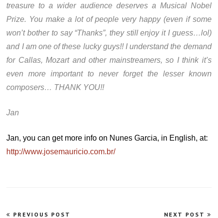
treasure to a wider audience deserves a Musical Nobel
Prize. You make a lot of people very happy (even if some
won’t bother to say “Thanks”, they still enjoy it I guess…lol)
and I am one of these lucky guys!! I understand the demand
for Callas, Mozart and other mainstreamers, so I think it’s
even more important to never forget the lesser known
composers… THANK YOU!!
Jan
Jan, you can get more info on Nunes Garcia, in English, at:
http://www.josemauricio.com.br/
Navegação
PREVIOUS POST
NEXT POST