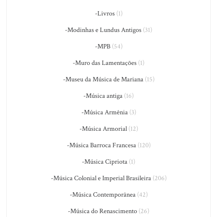
-Livros
(1)
-Modinhas e Lundus Antigos
(31)
-MPB
(54)
-Muro das Lamentações
(1)
-Museu da Música de Mariana
(15)
-Música antiga
(16)
-Música Armênia
(3)
-Música Armorial
(12)
-Música Barroca Francesa
(120)
-Música Cipriota
(1)
-Música Colonial e Imperial Brasileira
(206)
-Música Contemporânea
(42)
-Música do Renascimento
(26)