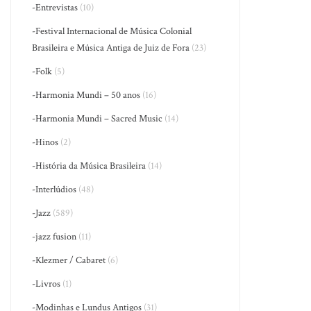
-Entrevistas
(10)
-Festival Internacional de Música Colonial
Brasileira e Música Antiga de Juiz de Fora
(23)
-Folk
(5)
-Harmonia Mundi – 50 anos
(16)
-Harmonia Mundi – Sacred Music
(14)
-Hinos
(2)
-História da Música Brasileira
(14)
-Interlúdios
(48)
-Jazz
(589)
-jazz fusion
(11)
-Klezmer / Cabaret
(6)
-Livros
(1)
-Modinhas e Lundus Antigos
(31)