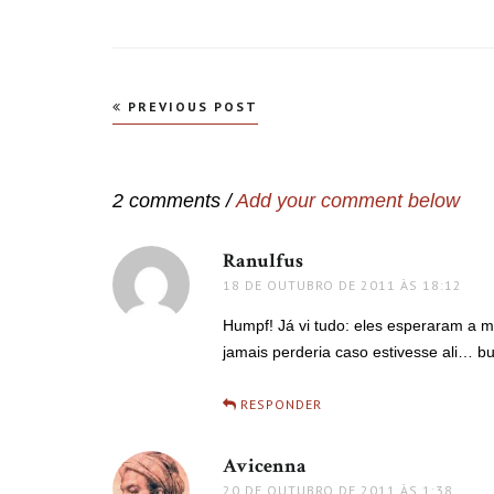
Navegação
PREVIOUS POST
de
Post
2 comments /
Add your comment below
Ranulfus
disse:
18 DE OUTUBRO DE 2011 ÀS 18:12
Humpf! Já vi tudo: eles esperaram a
jamais perderia caso estivesse ali… 
RESPONDER
Avicenna
disse:
20 DE OUTUBRO DE 2011 ÀS 1:38