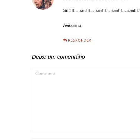
Sniifff… sniifff… sniifff… sniifff… sniiff
Avicenna
RESPONDER
Deixe um comentário
COMMENT