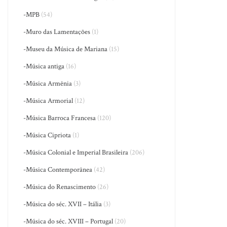
-MPB
(54)
-Muro das Lamentações
(1)
-Museu da Música de Mariana
(15)
-Música antiga
(16)
-Música Armênia
(3)
-Música Armorial
(12)
-Música Barroca Francesa
(120)
-Música Cipriota
(1)
-Música Colonial e Imperial Brasileira
(206)
-Música Contemporânea
(42)
-Música do Renascimento
(26)
-Música do séc. XVII – Itália
(3)
-Música do séc. XVIII – Portugal
(20)