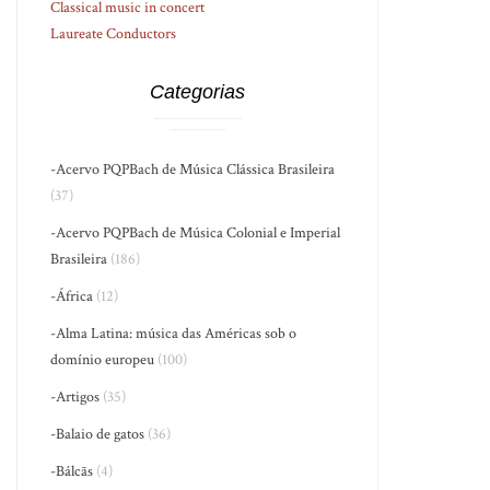
Classical music in concert
Laureate Conductors
Categorias
-Acervo PQPBach de Música Clássica Brasileira
(37)
-Acervo PQPBach de Música Colonial e Imperial
Brasileira
(186)
-África
(12)
-Alma Latina: música das Américas sob o
domínio europeu
(100)
-Artigos
(35)
-Balaio de gatos
(36)
-Bálcãs
(4)