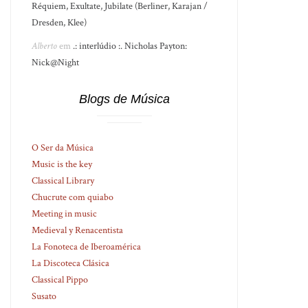
Réquiem, Exultate, Jubilate (Berliner, Karajan /
Dresden, Klee)
Alberto
em
.: interlúdio :. Nicholas Payton:
Nick@Night
Blogs de Música
O Ser da Música
Music is the key
Classical Library
Chucrute com quiabo
Meeting in music
Medieval y Renacentista
La Fonoteca de Iberoamérica
La Discoteca Clásica
Classical Pippo
Susato