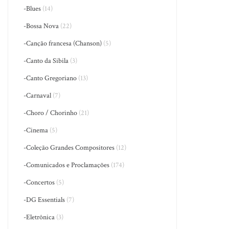
-Blues
(14)
-Bossa Nova
(22)
-Canção francesa (Chanson)
(5)
-Canto da Sibila
(3)
-Canto Gregoriano
(13)
-Carnaval
(7)
-Choro / Chorinho
(21)
-Cinema
(5)
-Coleção Grandes Compositores
(12)
-Comunicados e Proclamações
(174)
-Concertos
(5)
-DG Essentials
(7)
-Eletrônica
(3)