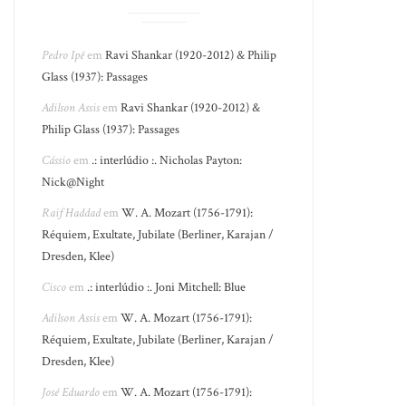
Pedro Ipê
em
Ravi Shankar (1920-2012) & Philip
Glass (1937): Passages
Adilson Assis
em
Ravi Shankar (1920-2012) &
Philip Glass (1937): Passages
Cássio
em
.: interlúdio :. Nicholas Payton:
Nick@Night
Raif Haddad
em
W. A. Mozart (1756-1791):
Réquiem, Exultate, Jubilate (Berliner, Karajan /
Dresden, Klee)
Cisco
em
.: interlúdio :. Joni Mitchell: Blue
Adilson Assis
em
W. A. Mozart (1756-1791):
Réquiem, Exultate, Jubilate (Berliner, Karajan /
Dresden, Klee)
José Eduardo
em
W. A. Mozart (1756-1791):