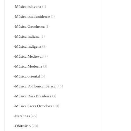
-Música eslovena
(1)
-Música estadunidense
(1)
-Música Gauchesca
(1)
-Música Indiana
(2)
-Música indígena
(8)
-Música Medieval
(8)
-Música Moderna
(3)
-Música oriental
(5)
-Música Polifônica Ibérica
(46)
-Música Rara Brasileira
(3)
-Música Sacra Ortodoxa
(10)
-Natalinas
(45)
-Obituário
(20)