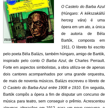
O Castelo do Barba Azul
(Húngaro:
A kékszakállú
herceg vára
) é uma
ópera em um ato, a única
de autoria de Béla
Bartók, composta em
1911. O libreto foi escrito
pelo poeta Béla Balázs, também húngaro, amigo de Bartók,
inspirado pelo conto
O Barba Azul
, de Charles Perrault.
Forte em aspectos simbolistas, a obra utiliza-se de apenas
dois cantores acompanhados por uma grande orquestra,
de mais de noventa músicos. Balázs escreveu o libreto de
O Castelo do Barba-Azul entre 1908 e 1910
. Em seguida,
Bartók compôs a ópera a fim de disputar um concurso de
música para teatro, sem conseguir o prêmio. Acrescentou
algumas alterações em 1912, para um novo concurso, e