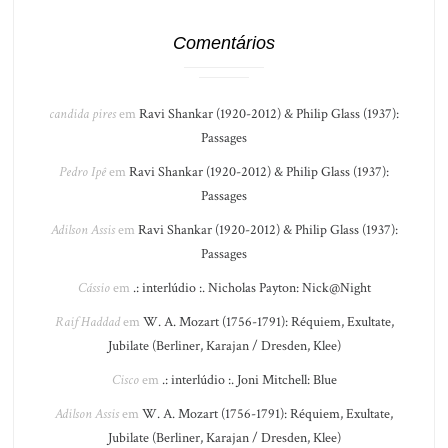
Comentários
candida pires
em
Ravi Shankar (1920-2012) & Philip Glass (1937):
Passages
Pedro Ipê
em
Ravi Shankar (1920-2012) & Philip Glass (1937):
Passages
Adilson Assis
em
Ravi Shankar (1920-2012) & Philip Glass (1937):
Passages
Cássio
em
.: interlúdio :. Nicholas Payton: Nick@Night
Raif Haddad
em
W. A. Mozart (1756-1791): Réquiem, Exultate,
Jubilate (Berliner, Karajan / Dresden, Klee)
Cisco
em
.: interlúdio :. Joni Mitchell: Blue
Adilson Assis
em
W. A. Mozart (1756-1791): Réquiem, Exultate,
Jubilate (Berliner, Karajan / Dresden, Klee)