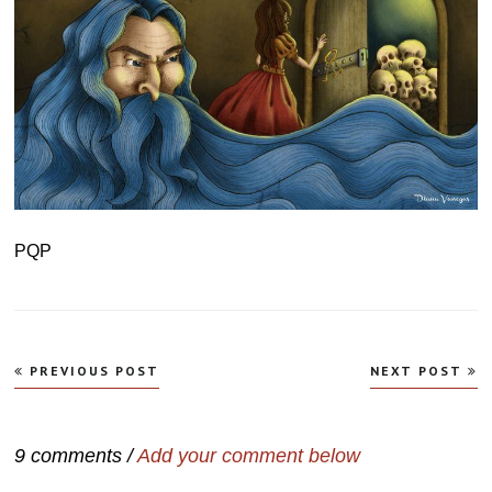
PQP
Navegação
PREVIOUS POST
NEXT POST
de
Post
9 comments /
Add your comment below