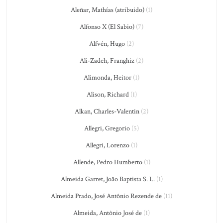
Aleñar, Mathías (atribuido)
(1)
Alfonso X (El Sabio)
(7)
Alfvén, Hugo
(2)
Ali-Zadeh, Franghiz
(2)
Alimonda, Heitor
(1)
Alison, Richard
(1)
Alkan, Charles-Valentin
(2)
Allegri, Gregorio
(5)
Allegri, Lorenzo
(1)
Allende, Pedro Humberto
(1)
Almeida Garret, João Baptista S. L.
(1)
Almeida Prado, José Antônio Rezende de
(11)
Almeida, Antônio José de
(1)