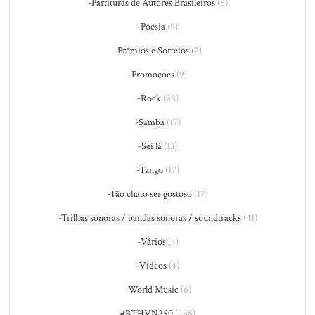
-Partituras de Autores Brasileiros
(6)
-Poesia
(9)
-Prêmios e Sorteios
(7)
-Promoções
(9)
-Rock
(28)
-Samba
(17)
-Sei lá
(13)
-Tango
(17)
-Tão chato ser gostoso
(17)
-Trilhas sonoras / bandas sonoras / soundtracks
(41)
-Vários
(4)
-Vídeos
(4)
-World Music
(6)
#BTHVN250
(258)