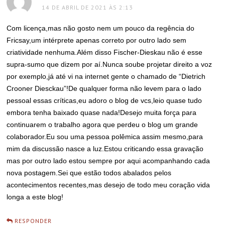
14 DE ABRIL DE 2021 ÀS 2:13
Com licença,mas não gosto nem um pouco da regência do
Fricsay,um intérprete apenas correto por outro lado sem
criatividade nenhuma.Além disso Fischer-Dieskau não é esse
supra-sumo que dizem por aí.Nunca soube projetar direito a voz
por exemplo,já até vi na internet gente o chamado de “Dietrich
Crooner Diesckau”!De qualquer forma não levem para o lado
pessoal essas críticas,eu adoro o blog de vcs,leio quase tudo
embora tenha baixado quase nada!Desejo muita força para
continuarem o trabalho agora que perdeu o blog um grande
colaborador.Eu sou uma pessoa polêmica assim mesmo,para
mim da discussão nasce a luz.Estou criticando essa gravação
mas por outro lado estou sempre por aqui acompanhando cada
nova postagem.Sei que estão todos abalados pelos
acontecimentos recentes,mas desejo de todo meu coração vida
longa a este blog!
RESPONDER