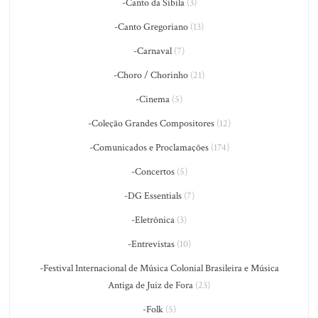
-Canto da Sibila
(3)
-Canto Gregoriano
(13)
-Carnaval
(7)
-Choro / Chorinho
(21)
-Cinema
(5)
-Coleção Grandes Compositores
(12)
-Comunicados e Proclamações
(174)
-Concertos
(5)
-DG Essentials
(7)
-Eletrônica
(3)
-Entrevistas
(10)
-Festival Internacional de Música Colonial Brasileira e Música
Antiga de Juiz de Fora
(23)
-Folk
(5)