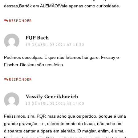
dessas,Bartók em ALEMÃO!Vale apenas como curiosidade.
RESPONDER
PQP Bach
disse:
13 DE ABRIL DE 2021 ÀS 11:30
Pedimos desculpas. É que não falamos húngaro. Fricsay e
Fischer-Dieskau são uns feios.
RESPONDER
Vassily Genrikhovich
disse:
13 DE ABRIL DE 2021 ÀS 14:00
Feiíssimos, sim, PQP, mas acho que os perdoo, porque é uma
grande gravação – e, diferentemente do Isaac, não acho um
disparate cantar a ópera em alemão. O magiar, enfim, é uma