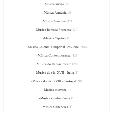
-Música antiga
(16)
-Música Armênia
(3)
-Música Armorial
(12)
-Música Barroca Francesa
(120)
-Música Cipriota
(1)
-Música Colonial e Imperial Brasileira
(206)
-Música Contemporânea
(42)
-Música do Renascimento
(26)
-Música do séc. XVII – Itália
(3)
-Música do séc. XVIII – Portugal
(20)
-Música eslovena
(1)
-Música estadunidense
(1)
-Música Gauchesca
(1)