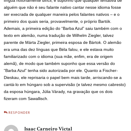
língua notoriamente difícil, e suponho que qualquer tentativa de
alguém que não é seu falante nativo cantar nesse idioma fosse
ser execrada de qualquer maneira pelos falantes nativos – e o
primeiro dos quais seria, provavelmente, o próprio Bartók.
Ademais, a primeira edição do “Barba Azul” saiu também com o
texto em alemão, numa tradução de Wilhelm Ziegler, talvez
parente de Márta Ziegler, primeira esposa de Bártok. O alemão
era uma das dez línguas que Béla falou, e ele estava muito
familiarizado com o idioma (sua mãe, enfim, era de origem
alemã), de modo que também suponho que essa versão do
“Barba Azul” tenha sido autorizada por ele. Quanto a Fischer-
Dieskau, ele reprisaria o papel bem mais tarde, arriscando-se a
cantá-lo em húngaro sob a supervisão (e talvez mesmo cabresto)
da esposa húngara, Júlia Várady, na gravação que os dois
fizeram com Sawallisch.
RESPONDER
Isaac Carneiro Victal
disse: