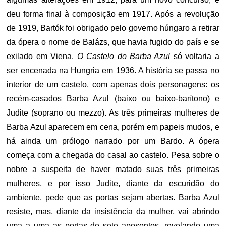
deu forma final à composição em 1917. Após a revolução
de 1919, Bartók foi obrigado pelo governo húngaro a retirar
da ópera o nome de Balázs, que havia fugido do país e se
exilado em Viena.
O Castelo do Barba Azul
só voltaria a
ser encenada na Hungria em 1936. A história se passa no
interior de um castelo, com apenas dois personagens: os
recém-casados Barba Azul (baixo ou baixo-barítono) e
Judite (soprano ou mezzo). As três primeiras mulheres de
Barba Azul aparecem em cena, porém em papeis mudos, e
há ainda um prólogo narrado por um Bardo. A ópera
começa com a chegada do casal ao castelo. Pesa sobre o
nobre a suspeita de haver matado suas três primeiras
mulheres, e por isso Judite, diante da escuridão do
ambiente, pede que as portas sejam abertas. Barba Azul
resiste, mas, diante da insistência da mulher, vai abrindo
uma a uma as portas de sete aposentos, revelando uma