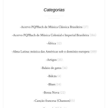
Categorias
-Acervo PQPBach de Música Clássica Brasileira
(37)
-Acervo PQPBach de Música Colonial e Imperial Brasileira
(186)
-África
(12)
-Alma Latina: música das Américas sob o domínio europeu
(100)
-Artigos
(35)
-Balaio de gatos
(36)
-Bálcãs
(4)
-Blues
(14)
-Bossa Nova
(22)
-Canção francesa (Chanson)
(5)