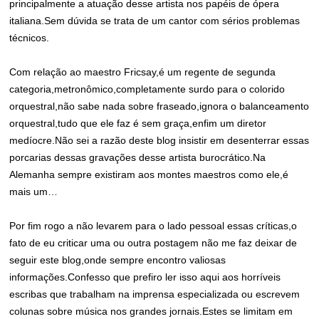
principalmente a atuação desse artista nos papéis de ópera
italiana.Sem dúvida se trata de um cantor com sérios problemas
técnicos.
Com relação ao maestro Fricsay,é um regente de segunda
categoria,metronômico,completamente surdo para o colorido
orquestral,não sabe nada sobre fraseado,ignora o balanceamento
orquestral,tudo que ele faz é sem graça,enfim um diretor
medíocre.Não sei a razão deste blog insistir em desenterrar essas
porcarias dessas gravações desse artista burocrático.Na
Alemanha sempre existiram aos montes maestros como ele,é
mais um…
Por fim rogo a não levarem para o lado pessoal essas críticas,o
fato de eu criticar uma ou outra postagem não me faz deixar de
seguir este blog,onde sempre encontro valiosas
informações.Confesso que prefiro ler isso aqui aos horríveis
escribas que trabalham na imprensa especializada ou escrevem
colunas sobre música nos grandes jornais.Estes se limitam em