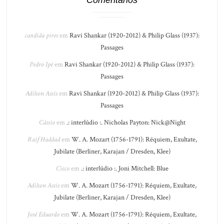
candida pires
em
Ravi Shankar (1920-2012) & Philip Glass (1937):
Passages
Pedro Ipê
em
Ravi Shankar (1920-2012) & Philip Glass (1937):
Passages
Adilson Assis
em
Ravi Shankar (1920-2012) & Philip Glass (1937):
Passages
Cássio
em
.: interlúdio :. Nicholas Payton: Nick@Night
Raif Haddad
em
W. A. Mozart (1756-1791): Réquiem, Exultate,
Jubilate (Berliner, Karajan / Dresden, Klee)
Cisco
em
.: interlúdio :. Joni Mitchell: Blue
Adilson Assis
em
W. A. Mozart (1756-1791): Réquiem, Exultate,
Jubilate (Berliner, Karajan / Dresden, Klee)
José Eduardo
em
W. A. Mozart (1756-1791): Réquiem, Exultate,