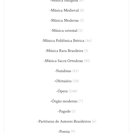
-Música indígena
(8)
-Música Medieval
(8)
-Música Moderna
(3)
-Música oriental
(5)
-Música Polifônica Ibérica
(46)
-Música Rara Brasileira
(3)
-Música Sacra Ortodoxa
(10)
-Natalinas
(45)
-Obituário
(20)
-Ópera
(248)
-Órgão moderno
(7)
-Pagode
(1)
-Partituras de Autores Brasileiros
(6)
-Poesia
(9)