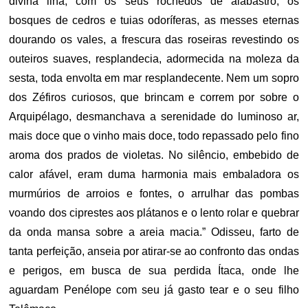
divina ilha, com os seus rochedos de alabastro, os
bosques de cedros e tuias odoríferas, as messes eternas
dourando os vales, a frescura das roseiras revestindo os
outeiros suaves, resplandecia, adormecida na moleza da
sesta, toda envolta em mar resplandecente. Nem um sopro
dos Zéfiros curiosos, que brincam e correm por sobre o
Arquipélago, desmanchava a serenidade do luminoso ar,
mais doce que o vinho mais doce, todo repassado pelo fino
aroma dos prados de violetas. No silêncio, embebido de
calor afável, eram duma harmonia mais embaladora os
murmúrios de arroios e fontes, o arrulhar das pombas
voando dos ciprestes aos plátanos e o lento rolar e quebrar
da onda mansa sobre a areia macia.” Odisseu, farto de
tanta perfeição, anseia por atirar-se ao confronto das ondas
e perigos, em busca de sua perdida Ítaca, onde lhe
aguardam Penélope com seu já gasto tear e o seu filho