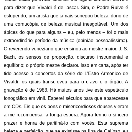
para dizer que Vivaldi é de lascar. Sim, o Padre Ruivo é
estupendo, um artista que jamais sonegou beleza; dono de
uma cornucópia de beleza musical inesgotável. Um dos
ápices do que para alguns – eu, pelo menos – foi o mais
extraordinário período da música (opinião pessoalíssima).
O reverendo veneziano que ensinou ao mestre maior, J. S.
Bach, os sensos de proporção, discurso instrumental e
equilíbrio; o próprio mestre declarou isso em carta, após ter
tido acesso a concertos da série do L’Estro Armonico de
Vivaldi, os quais transcreveu para o cravo e o órgão. A
gravação é de 1983. Há muitos anos tive este espetáculo
fonográfico em vinil. Esperei séculos para que aparecesse
em CDs. Eis que os bons e misericordiosos deuses vieram
a me recompensar a longa espera. Agora tenho o sincero
prazer e honra de partilhá-lo com vocês. Esta suprema
beleza e perfeição, que se existisse na ilha de Calípso, eu