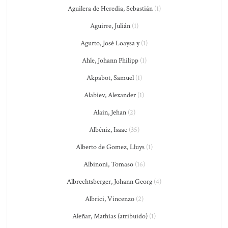
Aguilera de Heredia, Sebastián
(1)
Aguirre, Julián
(1)
Agurto, José Loaysa y
(1)
Ahle, Johann Philipp
(1)
Akpabot, Samuel
(1)
Alabiev, Alexander
(1)
Alain, Jehan
(2)
Albéniz, Isaac
(35)
Alberto de Gomez, Lluys
(1)
Albinoni, Tomaso
(16)
Albrechtsberger, Johann Georg
(4)
Albrici, Vincenzo
(2)
Aleñar, Mathías (atribuido)
(1)