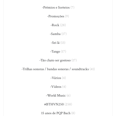
-Prêmios e Sorteios
(7)
-Promoções
(9)
-Rock
(28)
-Samba
(17)
-Sei lá
(13)
-Tango
(17)
-Tão chato ser gostoso
(17)
-Trilhas sonoras / bandas sonoras / soundtracks
(41)
-Vários
(4)
-Vídeos
(4)
-World Music
(6)
#BTHVN250
(258)
15 anos de PQP Bach
(8)