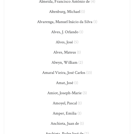
Almeida, Francisco António de
(4)
Altenburg, Michael
(1)
Alvarenga, Manuel Inácio da Silva
(1)
Alves, J. Orlando
(1)
Alves, José
(5)
Alves, Mateus
(1)
Alwyn, William
(2)
Amaral Vieira, José Carlos
(13)
Amat, José
(1)
Amiot, Joseph-Marie
(3)
Amoyel, Pascal
(1)
Amper, Emilia
(1)
Anchieta, Juan de
(1)
Anchieta, Padre José de
(2)