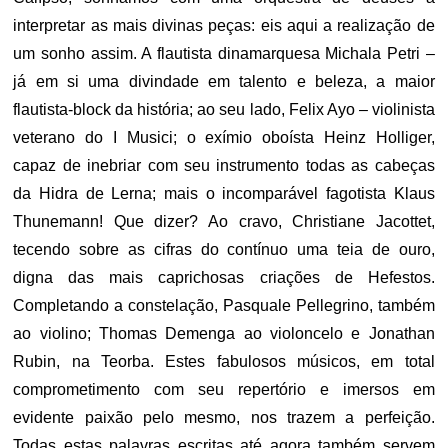
interpretar as mais divinas peças: eis aqui a realização de
um sonho assim. A flautista dinamarquesa Michala Petri –
já em si uma divindade em talento e beleza, a maior
flautista-block da história; ao seu lado, Felix Ayo – violinista
veterano do I Musici; o exímio oboísta Heinz Holliger,
capaz de inebriar com seu instrumento todas as cabeças
da Hidra de Lerna; mais o incomparável fagotista Klaus
Thunemann! Que dizer? Ao cravo, Christiane Jacottet,
tecendo sobre as cifras do contínuo uma teia de ouro,
digna das mais caprichosas criações de Hefestos.
Completando a constelação, Pasquale Pellegrino, também
ao violino; Thomas Demenga ao violoncelo e Jonathan
Rubin, na Teorba. Estes fabulosos músicos, em total
comprometimento com seu repertório e imersos em
evidente paixão pelo mesmo, nos trazem a perfeição.
Todas estas palavras escritas até agora também servem