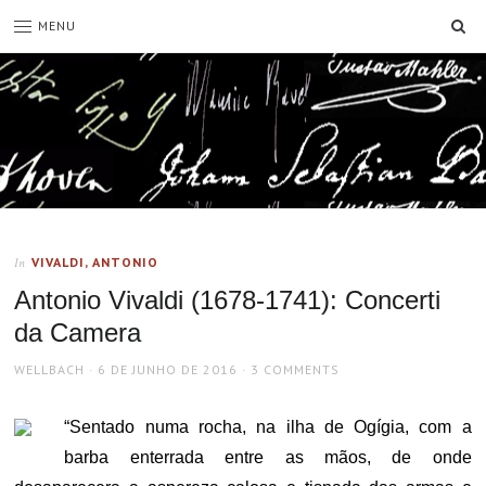
SE
MENU
VIVALDI, ANTONIO
In
Antonio Vivaldi (1678-1741): Concerti
da Camera
AUTHOR
POSTED
WELLBACH
6 DE JUNHO DE 2016
3 COMMENTS
ON
“Sentado numa rocha, na ilha de Ogígia, com a
barba enterrada entre as mãos, de onde