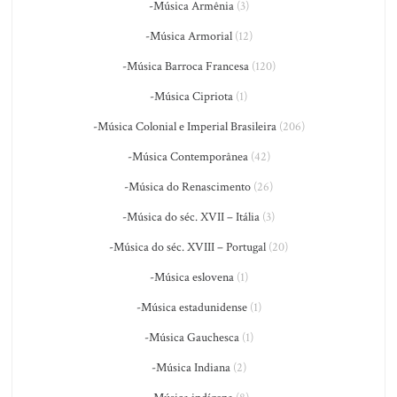
-Música Armênia
(3)
-Música Armorial
(12)
-Música Barroca Francesa
(120)
-Música Cipriota
(1)
-Música Colonial e Imperial Brasileira
(206)
-Música Contemporânea
(42)
-Música do Renascimento
(26)
-Música do séc. XVII – Itália
(3)
-Música do séc. XVIII – Portugal
(20)
-Música eslovena
(1)
-Música estadunidense
(1)
-Música Gauchesca
(1)
-Música Indiana
(2)