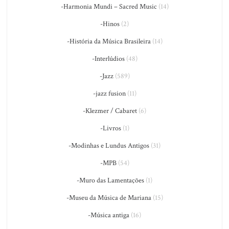
-Harmonia Mundi – Sacred Music
(14)
-Hinos
(2)
-História da Música Brasileira
(14)
-Interlúdios
(48)
-Jazz
(589)
-jazz fusion
(11)
-Klezmer / Cabaret
(6)
-Livros
(1)
-Modinhas e Lundus Antigos
(31)
-MPB
(54)
-Muro das Lamentações
(1)
-Museu da Música de Mariana
(15)
-Música antiga
(16)