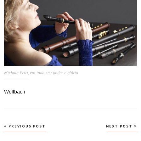
Michala Petri, em todo seu poder e glória
Wellbach
Navegação
PREVIOUS POST
NEXT POST
de