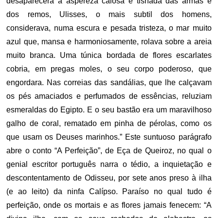
desaparecera a aspereza calosa e tisnada das armas e
dos remos, Ulisses, o mais subtil dos homens,
considerava, numa escura e pesada tristeza, o mar muito
azul que, mansa e harmoniosamente, rolava sobre a areia
muito branca. Uma túnica bordada de flores escarlates
cobria, em pregas moles, o seu corpo poderoso, que
engordara. Nas correias das sandálias, que lhe calçavam
os pés amaciados e perfumados de essências, reluziam
esmeraldas do Egipto. E o seu bastão era um maravilhoso
galho de coral, rematado em pinha de pérolas, como os
que usam os Deuses marinhos.” Este suntuoso parágrafo
abre o conto “A Perfeição”, de Eça de Queiroz, no qual o
genial escritor português narra o tédio, a inquietação e
descontentamento de Odisseu, por sete anos preso à ilha
(e ao leito) da ninfa Calípso. Paraíso no qual tudo é
perfeição, onde os mortais e as flores jamais fenecem: “A