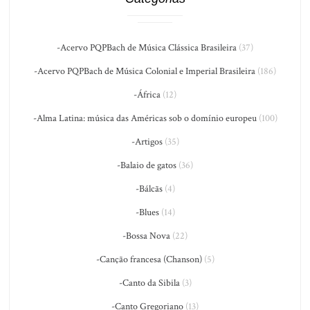
-Acervo PQPBach de Música Clássica Brasileira
(37)
-Acervo PQPBach de Música Colonial e Imperial Brasileira
(186)
-África
(12)
-Alma Latina: música das Américas sob o domínio europeu
(100)
-Artigos
(35)
-Balaio de gatos
(36)
-Bálcãs
(4)
-Blues
(14)
-Bossa Nova
(22)
-Canção francesa (Chanson)
(5)
-Canto da Sibila
(3)
-Canto Gregoriano
(13)