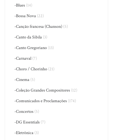
-Blues
(14)
-Bossa Nova
(22)
-Canção francesa (Chanson)
(5)
-Canto da Sibila
(3)
-Canto Gregoriano
(13)
-Carnaval
(7)
-Choro / Chorinho
(21)
-Cinema
(5)
-Coleção Grandes Compositores
(12)
-Comunicados e Proclamações
(174)
-Concertos
(5)
-DG Essentials
(7)
-Eletrônica
(3)