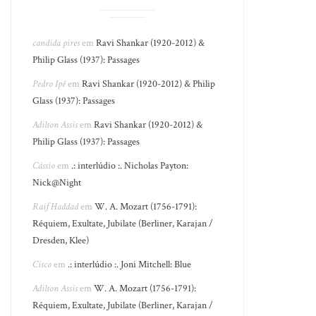
candida pires
em
Ravi Shankar (1920-2012) &
Philip Glass (1937): Passages
Pedro Ipê
em
Ravi Shankar (1920-2012) & Philip
Glass (1937): Passages
Adilson Assis
em
Ravi Shankar (1920-2012) &
Philip Glass (1937): Passages
Cássio
em
.: interlúdio :. Nicholas Payton:
Nick@Night
Raif Haddad
em
W. A. Mozart (1756-1791):
Réquiem, Exultate, Jubilate (Berliner, Karajan /
Dresden, Klee)
Cisco
em
.: interlúdio :. Joni Mitchell: Blue
Adilson Assis
em
W. A. Mozart (1756-1791):
Réquiem, Exultate, Jubilate (Berliner, Karajan /