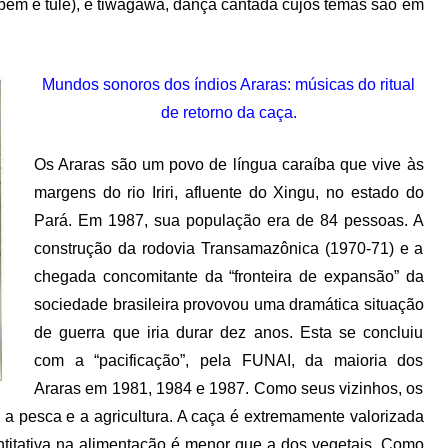
mbém é tule), e tiwagawa, dança cantada cujos temas são em
Mundos sonoros dos índios Araras: músicas do ritual
de retorno da caça.
Os Araras são um povo de língua caraíba que vive às
margens do rio Iriri, afluente do Xingu, no estado do
Pará. Em 1987, sua população era de 84 pessoas. A
construção da rodovia Transamazônica (1970-71) e a
chegada concomitante da “fronteira de expansão” da
sociedade brasileira provovou uma dramática situação
de guerra que iria durar dez anos. Esta se concluiu
com a “pacificação”, pela FUNAI, da maioria dos
Araras em 1981, 1984 e 1987. Como seus vizinhos, os
a pesca e a agricultura. A caça é extremamente valorizada
ntitativa na alimentação é menor que a dos vegetais. Como