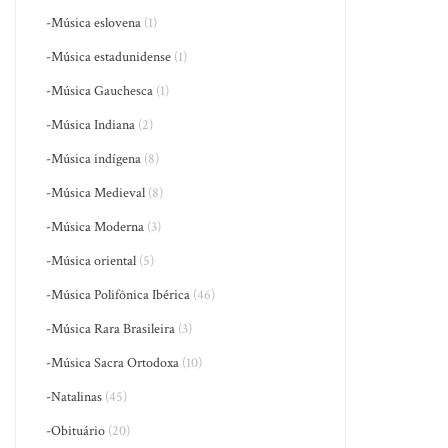
-Música eslovena
(1)
-Música estadunidense
(1)
-Música Gauchesca
(1)
-Música Indiana
(2)
-Música indígena
(8)
-Música Medieval
(8)
-Música Moderna
(3)
-Música oriental
(5)
-Música Polifônica Ibérica
(46)
-Música Rara Brasileira
(3)
-Música Sacra Ortodoxa
(10)
-Natalinas
(45)
-Obituário
(20)