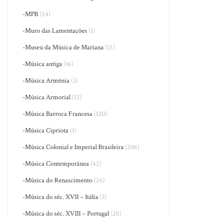
-MPB
(54)
-Muro das Lamentações
(1)
-Museu da Música de Mariana
(15)
-Música antiga
(16)
-Música Armênia
(3)
-Música Armorial
(12)
-Música Barroca Francesa
(120)
-Música Cipriota
(1)
-Música Colonial e Imperial Brasileira
(206)
-Música Contemporânea
(42)
-Música do Renascimento
(26)
-Música do séc. XVII – Itália
(3)
-Música do séc. XVIII – Portugal
(20)