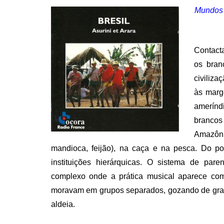
Mundos s
Contacta
os bran
civiliza
às marg
ameríndi
brancos
Amazôni
mandioca, feijão), na caça e na pesca. Do po
instituições hierárquicas. O sistema de par
complexo onde a prática musical aparece com 
moravam em grupos separados, gozando de grand
aldeia.