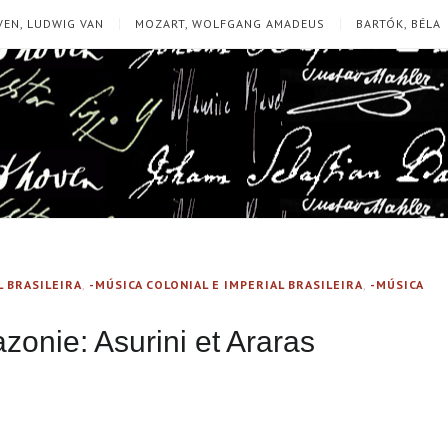
EN, LUDWIG VAN
MOZART, WOLFGANG AMADEUS
BARTÓK, BÉLA
L BRASILEIRA
,
-MÚSICA COLONIAL E IMPERIAL BRASILEIRA
,
-MÚSICA
zonie: Asurini et Araras