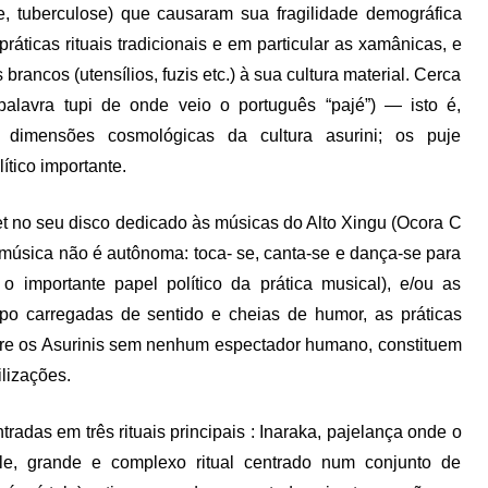
e, tuberculose) que causaram sua fragilidade demográfica
ráticas rituais tradicionais e em particular as xamânicas, e
ancos (utensílios, fuzis etc.) à sua cultura material. Cerca
lavra tupi de onde veio o português “pajé”) — isto é,
 dimensões cosmológicas da cultura asurini; os puje
tico importante.
t no seu disco dedicado às músicas do Alto Xingu (Ocora C
úsica não é autônoma: toca- se, canta-se e dança-se para
 o importante papel político da prática musical), e/ou as
mpo carregadas de sentido e cheias de humor, as práticas
ntre os Asurinis sem nenhum espectador humano, constituem
lizações.
radas em três rituais principais : Inaraka, pajelança onde o
e, grande e complexo ritual centrado num conjunto de