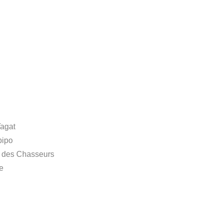
Tagat
pipo
ée des Chasseurs
e