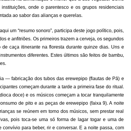
instituições, onde o parentesco e os grupos residenciais
tada ao sabor das alianças e querelas.
qui um “resumo sonoro”, participa deste jogo político, pois,
dos e anfitriões. Os primeiros trazem a cerveja, os segundos
de caça itinerante na floresta durante quinze dias. Uns e
nstrumentos diferentes. Estes últimos são feitos de bambu,
es.
ia — fabricação dos tubos das erewepipo (flautas de Pã) e
ticipantes começam durante a tarde a primeira fase do ritual.
ndioca doce) e os músicos começam a tocar tranquilamente
 consumo de pito e as peças de erewepipo (faixa 9). A noite
rianças se reúnem em torno dos músicos, sem prestar real
ivas, pois toca-se uma só forma de lagar togar e uma de
onvívio para beber, rir e conversar. E a noite passa, com