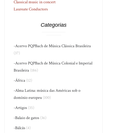
Classical music in concert
Laureate Conductors
Categorias
-Acervo PQPBach de Música Clássica Brasileira
(37)
-Acervo PQPBach de Música Colonial e Imperial
Brasileira
(186)
-África
(12)
-Alma Latina: música das Américas sob o
domínio europeu
(100)
-Artigos
(35)
-Balaio de gatos
(36)
-Bálcãs
(4)