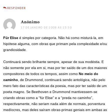
RESPONDER
Anônimo
disse:
17 DE JANEIRO DE 2008 ÀS 23:50
Für Elise
é simples por categoria. Não há como misturá-la, em
hipótese alguma, com obras que primam pela complexidade e/ou
grandiosidade.
Continuará sendo brilhante sempre, apesar de sua modéstia. E
não somente por ela em si, mas por ter saído de um dos maiores
compositores de todos os tempos, assim como
No meio do
caminho
, de Drummond, continuará sendo antológica, não pelo
mero fato das características da poesia, mas por ter saído de um
poeta magno. Se Beethoven e Drummond mantivessem-se
criando obras como a “für Elise” e a “preda no caminho”,
respectivamente, não seriam nada além de normais, porventura
medíocres, mas deles saíram obras-primas geniais em ambas as