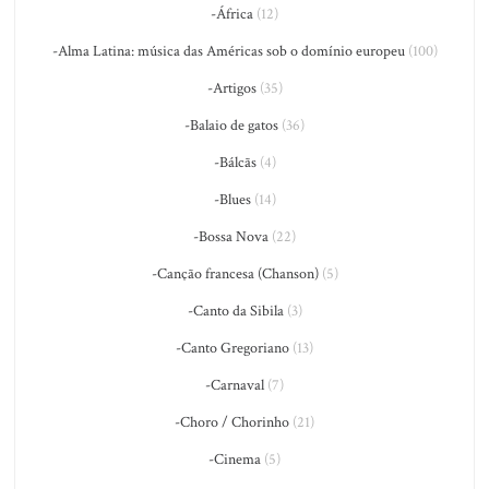
-África
(12)
-Alma Latina: música das Américas sob o domínio europeu
(100)
-Artigos
(35)
-Balaio de gatos
(36)
-Bálcãs
(4)
-Blues
(14)
-Bossa Nova
(22)
-Canção francesa (Chanson)
(5)
-Canto da Sibila
(3)
-Canto Gregoriano
(13)
-Carnaval
(7)
-Choro / Chorinho
(21)
-Cinema
(5)