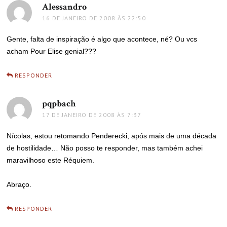
Alessandro
disse:
16 DE JANEIRO DE 2008 ÀS 22:50
Gente, falta de inspiração é algo que acontece, né? Ou vcs
acham Pour Elise genial???
RESPONDER
pqpbach
disse:
17 DE JANEIRO DE 2008 ÀS 7:37
Nícolas, estou retomando Penderecki, após mais de uma década
de hostilidade… Não posso te responder, mas também achei
maravilhoso este Réquiem.
Abraço.
RESPONDER