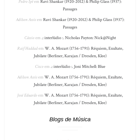
Pedro Ipê
em
Ravi Shankar (1920-2012) & Philip Glass (1937):
Passages
Adilson Assis
em
Ravi Shankar (1920-2012) & Philip Glass (1937):
Passages
Cássio
em
.: interlúdio :. Nicholas Payton: Nick@Night
Raif Haddad
em
W. A. Mozart (1756-1791): Réquiem, Exultate,
Jubilate (Berliner, Karajan / Dresden, Klee)
Cisco
em
.: interlúdio :. Joni Mitchell: Blue
Adilson Assis
em
W. A. Mozart (1756-1791): Réquiem, Exultate,
Jubilate (Berliner, Karajan / Dresden, Klee)
José Eduardo
em
W. A. Mozart (1756-1791): Réquiem, Exultate,
Jubilate (Berliner, Karajan / Dresden, Klee)
Blogs de Música