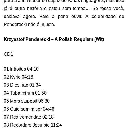
para a alma saber-se capaz de várias linguagens, mas isso
já é outra história e estou sem tempo… Se fosse você,
baixava agora. Vale a pena ouvir. A celebridade de
Penderecki não é injusta.
Krzysztof Penderecki – A Polish Requiem (Wit)
CD1
01 Introitus 04:10
02 Kyrie 04:16
03 Dies Irae 01:34
04 Tuba mirum 01:58
05 Mors stupebit 06:30
06 Quid sum miser 04:46
07 Rex tremendae 02:18
08 Recordare Jesu pie 11:24