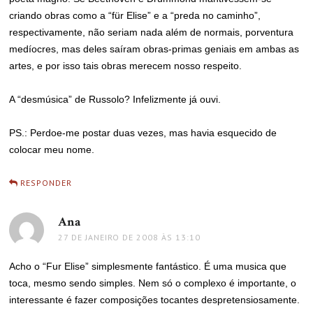
criando obras como a “für Elise” e a “preda no caminho”,
respectivamente, não seriam nada além de normais, porventura
medíocres, mas deles saíram obras-primas geniais em ambas as
artes, e por isso tais obras merecem nosso respeito.
A “desmúsica” de Russolo? Infelizmente já ouvi.
PS.: Perdoe-me postar duas vezes, mas havia esquecido de
colocar meu nome.
RESPONDER
Ana
disse:
27 DE JANEIRO DE 2008 ÀS 13:10
Acho o “Fur Elise” simplesmente fantástico. É uma musica que
toca, mesmo sendo simples. Nem só o complexo é importante, o
interessante é fazer composições tocantes despretensiosamente.