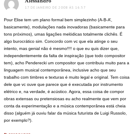
Alessandro
disse:
17 DE JANEIRO DE 2008 ÀS 16:57
Pour Elise tem um plano formal bem simplezinho (A-B-A’,
basicamente), modulações nada inovadoras (basicamente para
tons próximos), umas ligações melódicas totalmente clichês. É
algo burocrático sim. Concordo com vc que ela atinge o seu
intento, mas genial não é mesmo!!!! o que eu quis dizer que,
independentemente da falta de inspiração (que todo compositor
tem), acho Penderecki um compositor que contribuiu muito para a
linguagem musical contemporânea, inclusive acho que seu
trabalho com timbres e texturas é muito legal e original. Tem coisa
dele que vc ouve que parece que é executada por instrumento
elétrico e, na verdade, é acústico. Agora, essa coisa de compor
obras extensas ou pretensiosas eu acho realmente que vem por
conta da experimentação e a música contemporânea está cheia
disso (alguém já ouviu falar da música futurista de Luigi Russolo,
por exemplo?).