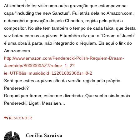
Aí lembrei de ter visto uma outra gravação que estampava na
capa “including the new Sanctus”. Fui atrás dela no Amazon.com,
e descobri a gravação do selo Chandos, regida pelo próprio
compositor. No site tem também o tempo de cada faixa, que desta
vez bateu com os arquivos. E também diz que o “Dream of Jacob”
é uma obra à parte, não integrando o réquiem. Eis aqui o link do
Amazon.com:
http://www.amazon.com/Penderecki-Polish-Requiem-Dream-
Jacob/dp/B000000AZ7/ref=sr_1_2?
ie=UTF8&s=music&qid=1220168230&sr=8-2
Será que estes arquivos são da versão regida pelo próprio
Penderecki?
De qualquer forma, estou me divertindo. Que venha ainda mais
Penderecki, Ligeti, Messiaen…
RESPONDER
Cecilia Saraiva
disse: