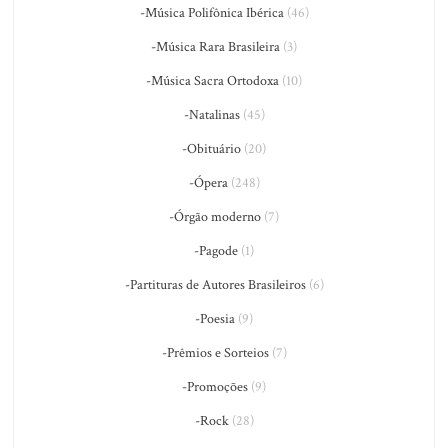
-Música Polifônica Ibérica
(46)
-Música Rara Brasileira
(3)
-Música Sacra Ortodoxa
(10)
-Natalinas
(45)
-Obituário
(20)
-Ópera
(248)
-Órgão moderno
(7)
-Pagode
(1)
-Partituras de Autores Brasileiros
(6)
-Poesia
(9)
-Prêmios e Sorteios
(7)
-Promoções
(9)
-Rock
(28)