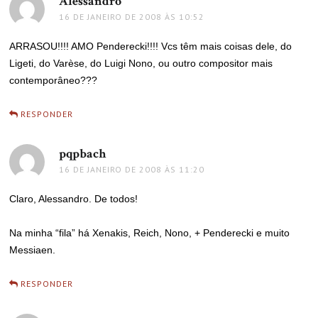
Alessandro
disse:
16 DE JANEIRO DE 2008 ÀS 10:52
ARRASOU!!!! AMO Penderecki!!!! Vcs têm mais coisas dele, do
Ligeti, do Varèse, do Luigi Nono, ou outro compositor mais
contemporâneo???
RESPONDER
pqpbach
disse:
16 DE JANEIRO DE 2008 ÀS 11:20
Claro, Alessandro. De todos!
Na minha “fila” há Xenakis, Reich, Nono, + Penderecki e muito
Messiaen.
RESPONDER