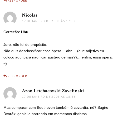
RESPONDER
Nícolas
disse:
17 DE JANEIRO DE 2008 ÀS 17:09
Correção:
Ubu
Juro, não foi de propósito.
Não quis desclassificar essa ópera… ahn… (que adjetivo eu
coloco aqui para não ficar austero demais?)… enfim, essa ópera.
=)
RESPONDER
Aron Letchacovski Zavelinski
disse:
17 DE JANEIRO DE 2008 ÀS 18:33
Mas comparar com Beethoven também é covardia, né? Sugiro
Dvorák: genial e horrendo em momentos distintos.