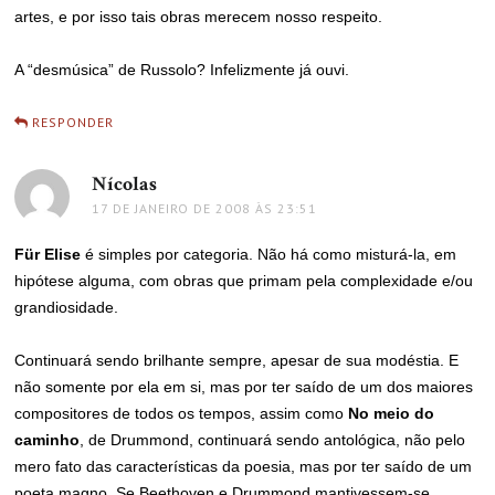
artes, e por isso tais obras merecem nosso respeito.
A “desmúsica” de Russolo? Infelizmente já ouvi.
RESPONDER
Nícolas
disse:
17 DE JANEIRO DE 2008 ÀS 23:51
Für Elise
é simples por categoria. Não há como misturá-la, em
hipótese alguma, com obras que primam pela complexidade e/ou
grandiosidade.
Continuará sendo brilhante sempre, apesar de sua modéstia. E
não somente por ela em si, mas por ter saído de um dos maiores
compositores de todos os tempos, assim como
No meio do
caminho
, de Drummond, continuará sendo antológica, não pelo
mero fato das características da poesia, mas por ter saído de um
poeta magno. Se Beethoven e Drummond mantivessem-se