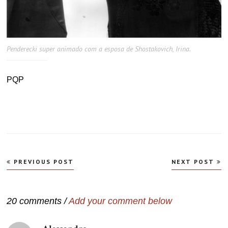
Penderecki super animado com a esposa de Shostakovich, Irina.
PQP
Navegação
PREVIOUS POST
NEXT POST
de
Post
20 comments /
Add your comment below