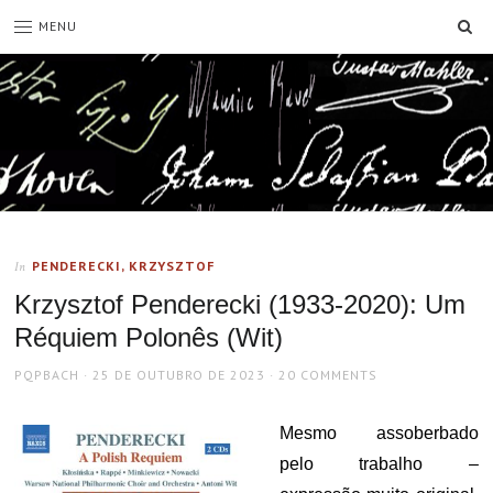
SE
MENU
PENDERECKI, KRZYSZTOF
In
Krzysztof Penderecki (1933-2020): Um
Réquiem Polonês (Wit)
AUTHOR
POSTED
PQPBACH
25 DE OUTUBRO DE 2023
20 COMMENTS
ON
Mesmo assoberbado
pelo trabalho –