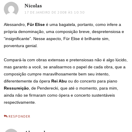
Nícolas
disse:
17 DE JANEIRO DE 2008 ÀS 10:30
Alessandro,
Für Elise
é uma bagatela, portanto, como infere a
própria denominação, uma composição breve, despretensiosa e
“insignificante”. Nesse aspecto, Für Elise é brilhante sim,
porventura genial.
Compará-la com obras extensas e pretensiosas não é algo lúcido,
mas garanto a você, se analisarmos o papel de cada obra, que a
composição cumpre maravilhosamente bem seu intento,
diferentemente da ópera
Rei Abu
ou do concerto para piano
Ressureição
, de Penderecki, que até o momento, para mim,
ainda não se firmaram como ópera e concerto sustentáveis
respectivamente.
RESPONDER