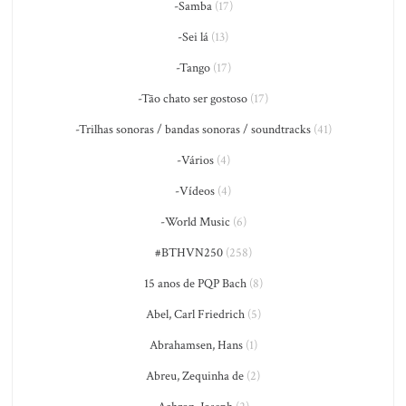
-Samba
(17)
-Sei lá
(13)
-Tango
(17)
-Tão chato ser gostoso
(17)
-Trilhas sonoras / bandas sonoras / soundtracks
(41)
-Vários
(4)
-Vídeos
(4)
-World Music
(6)
#BTHVN250
(258)
15 anos de PQP Bach
(8)
Abel, Carl Friedrich
(5)
Abrahamsen, Hans
(1)
Abreu, Zequinha de
(2)