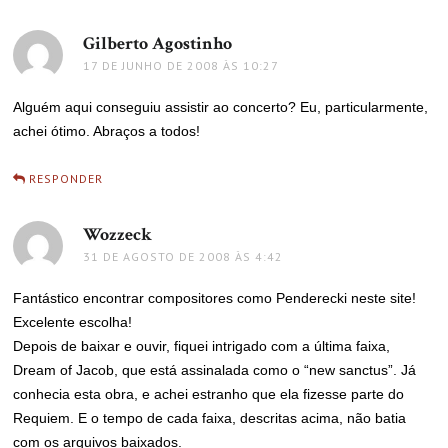
Gilberto Agostinho
disse:
17 DE JUNHO DE 2008 ÀS 10:27
Alguém aqui conseguiu assistir ao concerto? Eu, particularmente,
achei ótimo. Abraços a todos!
RESPONDER
Wozzeck
disse:
31 DE AGOSTO DE 2008 ÀS 4:42
Fantástico encontrar compositores como Penderecki neste site!
Excelente escolha!
Depois de baixar e ouvir, fiquei intrigado com a última faixa,
Dream of Jacob, que está assinalada como o “new sanctus”. Já
conhecia esta obra, e achei estranho que ela fizesse parte do
Requiem. E o tempo de cada faixa, descritas acima, não batia
com os arquivos baixados.