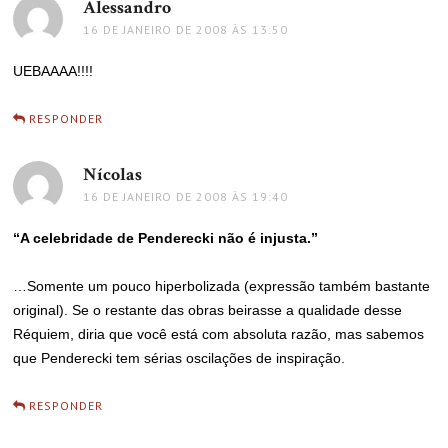
Alessandro
disse:
16 DE JANEIRO DE 2008 ÀS 13:50
UEBAAAA!!!!
RESPONDER
Nícolas
disse:
16 DE JANEIRO DE 2008 ÀS 19:40
“A celebridade de Penderecki não é injusta.”
…Somente um pouco hiperbolizada (expressão também bastante
original). Se o restante das obras beirasse a qualidade desse
Réquiem, diria que você está com absoluta razão, mas sabemos
que Penderecki tem sérias oscilações de inspiração.
RESPONDER