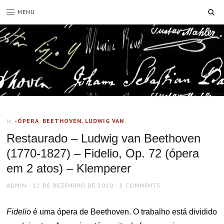
SE
MENU
-ÓPERA
,
BEETHOVEN, LUDWIG VAN
In
Restaurado – Ludwig van Beethoven
(1770-1827) – Fidelio, Op. 72 (ópera
em 2 atos) – Klemperer
AUTHOR
POSTED
ADMIN
12 DE DEZEMBRO DE 2010
5 COMMENTS
ON
Fidelio
é uma ópera de Beethoven. O trabalho está dividido