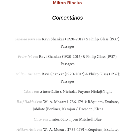
Milton Ribeiro
Comentários
candida pires
em
Ravi Shankar (1920-2012) & Philip Glass (1937):
Passages
Pedro Ipê
em
Ravi Shankar (1920-2012) & Philip Glass (1937):
Passages
Adilson Assis
em
Ravi Shankar (1920-2012) & Philip Glass (1937):
Passages
Cássio
em
.: interlúdio :. Nicholas Payton: Nick@Night
Raif Haddad
em
W. A. Mozart (1756-1791): Réquiem, Exultate,
Jubilate (Berliner, Karajan / Dresden, Klee)
Cisco
em
.: interlúdio :. Joni Mitchell: Blue
Adilson Assis
em
W. A. Mozart (1756-1791): Réquiem, Exultate,