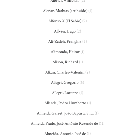
Albrici, Vincenzo
(2)
Aleñar, Mathías (atribuido)
(1)
Alfonso X (El Sabio)
(7)
Alfvén, Hugo
(2)
Ali-Zadeh, Franghiz
(2)
Alimonda, Heitor
(1)
Alison, Richard
(1)
Alkan, Charles-Valentin
(2)
Allegri, Gregorio
(5)
Allegri, Lorenzo
(1)
Allende, Pedro Humberto
(1)
Almeida Garret, João Baptista S. L.
(1)
Almeida Prado, José Antônio Rezende de
(11)
Almeida, Antônio José de
(1)