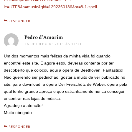
ie=UTF8&s=music&qid=1292360186&sr=8-1-spell
RESPONDER
Pedro d'Amorim
disse:
26 DE JULHO DE 2011 ÀS 11:31
Um dos momentos mais felizes da minha vida foi quando
encontrei este site. E agora estou deveras contente por ter
descoberto que colocou aqui a ópera de Beethoven. Fantástico!
Não querendo ser pedinchão, gostaria muito de ver publicado no
site, para download, a ópera Der Freischütz de Weber, ópera pela
qual tenho grande apreço e que estranhamente nunca consegui
encontrar nas lojas de música.
Agradeço a atenção!
Muito obrigado.
RESPONDER