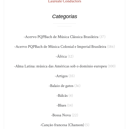
Laureate Conductors
Categorias
-Acervo PQPBach de Música Clássica Brasileira
(37)
-Acervo PQPBach de Música Colonial e Imperial Brasileira
(186)
-África
(12)
-Alma Latina: música das Américas sob o domínio europeu
(100)
-Artigos
(35)
-Balaio de gatos
(36)
-Bálcãs
(4)
-Blues
(14)
-Bossa Nova
(22)
-Canção francesa (Chanson)
(5)