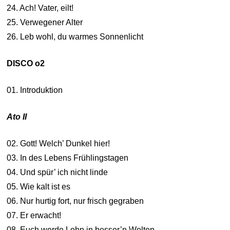
24. Ach! Vater, eilt!
25. Verwegener Alter
26. Leb wohl, du warmes Sonnenlicht
DISCO o2
01. Introduktion
Ato II
02. Gott! Welch’ Dunkel hier!
03. In des Lebens Frühlingstagen
04. Und spür’ ich nicht linde
05. Wie kalt ist es
06. Nur hurtig fort, nur frisch gegraben
07. Er erwacht!
08. Euch werde Lohn in besser’n Welten