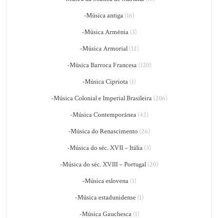
-Música antiga
(16)
-Música Armênia
(3)
-Música Armorial
(12)
-Música Barroca Francesa
(120)
-Música Cipriota
(1)
-Música Colonial e Imperial Brasileira
(206)
-Música Contemporânea
(42)
-Música do Renascimento
(26)
-Música do séc. XVII – Itália
(3)
-Música do séc. XVIII – Portugal
(20)
-Música eslovena
(1)
-Música estadunidense
(1)
-Música Gauchesca
(1)