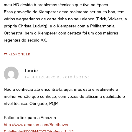
meu HD devido à problemas técnicos que tive na época.
Essa gravação do Klemperer deve realmente ser muito boa, tem
vários wagnerianos de carteirinha no seu elenco (Frick, VIckers, a
própria Christa Ludwig), e o Klemperer com a Philharmonia
Orchestra, bem o Klemperer com certeza foi um dos maiores
regentes do século XX.
RESPONDER
Louie
disse:
14 DE DEZEMBRO DE 2010 ÀS 21:56
Não a conhecia até encontrá-la aqui, mas esta é realmente a
melhor versão que conheço, com vozes de altíssima qualidade e
nível técnico. Obrigado, PQP.
Faltou o link para a Amazon:
http://www.amazon.com/Beethoven-
Fidelio/dp/B002N4DYZO/ref=sr_1_1?