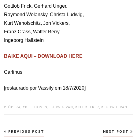
Gottlob Frick, Gerhard Unger,
Raymond Wolansky, Christa Ludwig,
Kurt Wehofschitz, Jon Vickers,
Franz Crass, Walter Berry,
Ingeborg Hallstein
BAIXE AQUI – DOWNLOAD HERE
Carlinus
[restaurado por Vassily em 18/7/2020]
TAGS:
-ÓPERA
,
BEETHOVEN, LUDWIG VAN
,
KLEMPERER
,
LUDWIG VAN
Navegação
PREVIOUS POST
NEXT POST