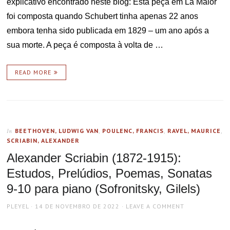
explicativo encontrado neste blog: Esta peça em Lá Maior
foi composta quando Schubert tinha apenas 22 anos
embora tenha sido publicada em 1829 – um ano após a
sua morte. A peça é composta à volta de …
READ MORE
BEETHOVEN, LUDWIG VAN
,
POULENC, FRANCIS
,
RAVEL, MAURICE
,
In
SCRIABIN, ALEXANDER
Alexander Scriabin (1872-1915):
Estudos, Prelúdios, Poemas, Sonatas
9-10 para piano (Sofronitsky, Gilels)
AUTHOR
POSTED
PLEYEL
14 DE NOVEMBRO DE 2022
LEAVE A COMMENT
ON