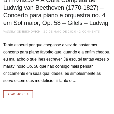
Ludwig van Beethoven (1770-1827) –
Concerto para piano e orquestra no. 4
em Sol maior, Op. 58 – Gilels – Ludwig
AUTHOR
POSTED
VASSILY GENRIKHOVICH
20 DE MAIO DE 2020
2 COMMENTS
ON
Tanto esperei por que chegasse a vez de postar meu
concerto para piano favorito que, quando ela enfim chegou,
eu mal acho o que lhes escrever. Já escutei tantas vezes o
maravilhoso Op. 58 que não consigo mais pensar
criticamente em suas qualidades: eu simplesmente as
sorvo e com elas me delicio. E tanto o …
READ MORE