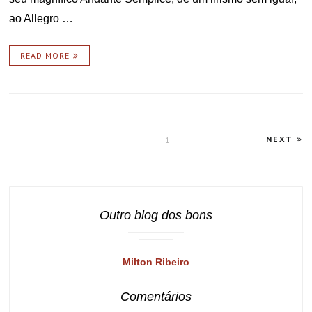
ao Allegro …
READ MORE
Paginação
NEXT
PAGE
1
de
posts
Outro blog dos bons
Milton Ribeiro
Comentários