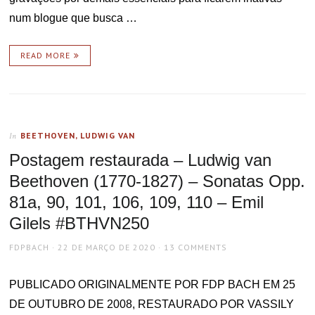
num blogue que busca …
READ MORE
BEETHOVEN, LUDWIG VAN
In
Postagem restaurada – Ludwig van
Beethoven (1770-1827) – Sonatas Opp.
81a, 90, 101, 106, 109, 110 – Emil
Gilels #BTHVN250
AUTHOR
POSTED
FDPBACH
22 DE MARÇO DE 2020
13 COMMENTS
ON
PUBLICADO ORIGINALMENTE POR FDP BACH EM 25
DE OUTUBRO DE 2008, RESTAURADO POR VASSILY