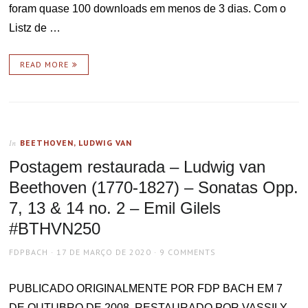
foram quase 100 downloads em menos de 3 dias. Com o
Listz de …
READ MORE
BEETHOVEN, LUDWIG VAN
In
Postagem restaurada – Ludwig van
Beethoven (1770-1827) – Sonatas Opp.
7, 13 & 14 no. 2 – Emil Gilels
#BTHVN250
AUTHOR
POSTED
FDPBACH
17 DE MARÇO DE 2020
9 COMMENTS
ON
PUBLICADO ORIGINALMENTE POR FDP BACH EM 7
DE OUTUBRO DE 2008, RESTAURADO POR VASSILY