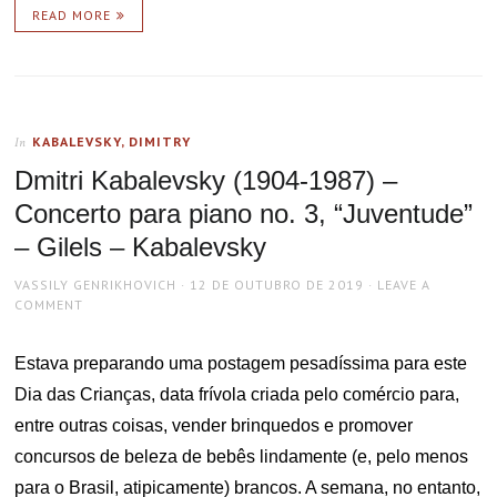
READ MORE
KABALEVSKY, DIMITRY
In
Dmitri Kabalevsky (1904-1987) –
Concerto para piano no. 3, “Juventude”
– Gilels – Kabalevsky
AUTHOR
POSTED
VASSILY GENRIKHOVICH
12 DE OUTUBRO DE 2019
LEAVE A
ON
COMMENT
Estava preparando uma postagem pesadíssima para este
Dia das Crianças, data frívola criada pelo comércio para,
entre outras coisas, vender brinquedos e promover
concursos de beleza de bebês lindamente (e, pelo menos
para o Brasil, atipicamente) brancos. A semana, no entanto,