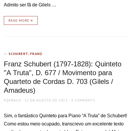
Admito ser fã de Gilels …
READ MORE
SCHUBERT, FRANZ
In
Franz Schubert (1797-1828): Quinteto
"A Truta", D. 677 / Movimento para
Quarteto de Cordas D. 703 (Gilels /
Amadeus)
AUTHOR
POSTED
PQPBACH
12 DE AGOSTO DE 2023
6 COMMENTS
ON
Sim, o fantástico Quinteto para Piano “A Truta” de Schubert!
Como estou meio ocupado, transcrevo um excelente texto