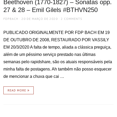
Beethoven (1770-1827) – Sonatas opp.
27 & 28 – Emil Gilels #BTHVN250
AUTHOR
POSTED
FDPBACH
20 DE MARÇO DE 2020
2 COMMENTS
ON
PUBLICADO ORIGINALMENTE POR FDP BACH EM 19
DE OUTUBRO DE 2008, RESTAURADO POR VASSILY
EM 20/3/2020 A falta de tempo, aliada a clássica preguiça,
além de um péssimo serviço prestado nas últimas
semanas pelo rapidshare, são os atuais responsáveis pela
minha falta de postagens. Ah também não posso esquecer
de mencionar a chuva que cai …
READ MORE