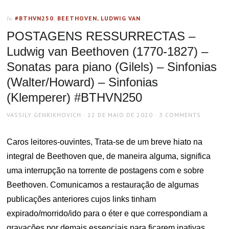
#BTHVN250
,
BEETHOVEN, LUDWIG VAN
In
POSTAGENS RESSURRECTAS –
Ludwig van Beethoven (1770-1827) –
Sonatas para piano (Gilels) – Sinfonias
(Walter/Howard) – Sinfonias
(Klemperer) #BTHVN250
AUTHOR
POSTED
VASSILY GENRIKHOVICH
12 DE MAIO DE 2020
3 COMMENTS
ON
Caros leitores-ouvintes, Trata-se de um breve hiato na
integral de Beethoven que, de maneira alguma, significa
uma interrupção na torrente de postagens com e sobre
Beethoven. Comunicamos a restauração de algumas
publicações anteriores cujos links tinham
expirado/morrido/ido para o éter e que correspondiam a
gravações por demais essenciais para ficarem inativas