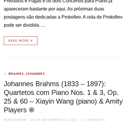
Prelúdios e Fugas e os dois Concertos para Piano já
apareceram bastante por aqui. As próximas duas
postagens são dedicadas a Prokofiev. A vida de Prokofiev
pode ser dividida …
READ MORE
BRAHMS, JOHANNES
In
Johannes Brahms (1833 – 1897):
Quartetos com Piano Nos. 1 & 3, Op.
25 & 60 – Xiayin Wang (piano) & Amity
Players ֎
AUTHOR
POSTED
RENÉ DENON
26 DE NOVEMBRO DE 2025
2 COMMENTS
ON