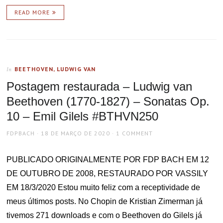
READ MORE
BEETHOVEN, LUDWIG VAN
In
Postagem restaurada – Ludwig van
Beethoven (1770-1827) – Sonatas Op.
10 – Emil Gilels #BTHVN250
AUTHOR
POSTED
FDPBACH
18 DE MARÇO DE 2020
1 COMMENT
ON
PUBLICADO ORIGINALMENTE POR FDP BACH EM 12
DE OUTUBRO DE 2008, RESTAURADO POR VASSILY
EM 18/3/2020 Estou muito feliz com a receptividade de
meus últimos posts. No Chopin de Kristian Zimerman já
tivemos 271 downloads e com o Beethoven do Gilels já