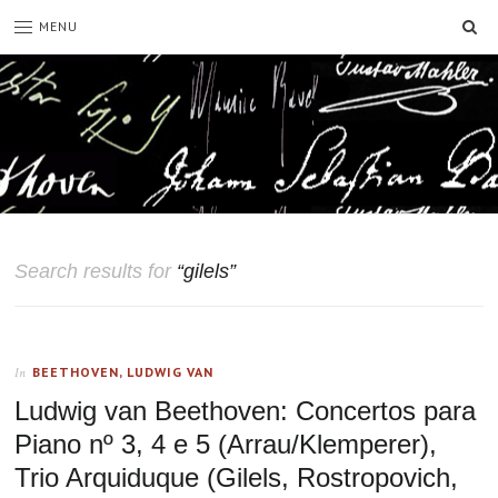
SE
MENU
Search results for
“gilels”
BEETHOVEN, LUDWIG VAN
In
Ludwig van Beethoven: Concertos para
Piano nº 3, 4 e 5 (Arrau/Klemperer),
Trio Arquiduque (Gilels, Rostropovich,