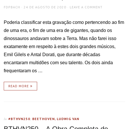
AUTHOR
POSTED
FDPBACH
24 DE AGOSTO DE 2020
LEAVE A COMMENT
ON
Poderia classificar esta gravação como pertencendo ao fim
de uma era, o fim de uma era de gigantes, quando os
dinossauros andavam sobre a Terra. Mas não farei isso
exatamente em respeito à estes dois grandes músicos,
Emil Gilels e Antal Dorati, que durante décadas
encantaram multidões com seu talento. Os dois ainda
frequentaram os …
READ MORE
#BTHVN250
,
BEETHOVEN, LUDWIG VAN
In
BTHVN250 – A Obra Completa de