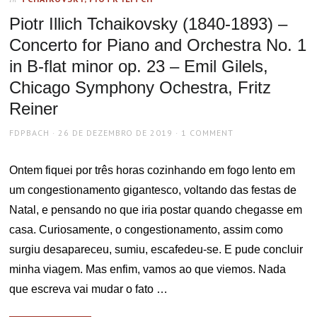
Piotr Illich Tchaikovsky (1840-1893) –
Concerto for Piano and Orchestra No. 1
in B-flat minor op. 23 – Emil Gilels,
Chicago Symphony Ochestra, Fritz
Reiner
AUTHOR
POSTED
FDPBACH
26 DE DEZEMBRO DE 2019
1 COMMENT
ON
Ontem fiquei por três horas cozinhando em fogo lento em
um congestionamento gigantesco, voltando das festas de
Natal, e pensando no que iria postar quando chegasse em
casa. Curiosamente, o congestionamento, assim como
surgiu desapareceu, sumiu, escafedeu-se. E pude concluir
minha viagem. Mas enfim, vamos ao que viemos. Nada
que escreva vai mudar o fato …