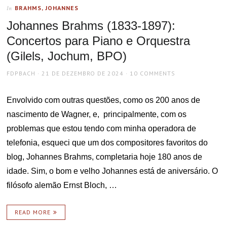
BRAHMS, JOHANNES
In
Johannes Brahms (1833-1897):
Concertos para Piano e Orquestra
(Gilels, Jochum, BPO)
AUTHOR
POSTED
FDPBACH
21 DE DEZEMBRO DE 2024
10 COMMENTS
ON
Envolvido com outras questões, como os 200 anos de
nascimento de Wagner, e, principalmente, com os
problemas que estou tendo com minha operadora de
telefonia, esqueci que um dos compositores favoritos do
blog, Johannes Brahms, completaria hoje 180 anos de
idade. Sim, o bom e velho Johannes está de aniversário. O
filósofo alemão Ernst Bloch, …
READ MORE