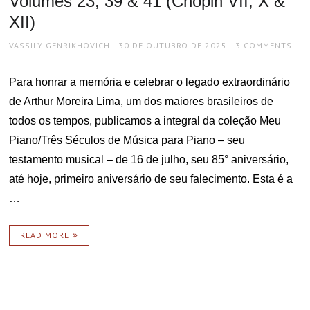
Volumes 23, 39 & 41 (Chopin VII, X &
XII)
AUTHOR
POSTED
VASSILY GENRIKHOVICH
30 DE OUTUBRO DE 2025
3 COMMENTS
ON
Para honrar a memória e celebrar o legado extraordinário
de Arthur Moreira Lima, um dos maiores brasileiros de
todos os tempos, publicamos a integral da coleção Meu
Piano/Três Séculos de Música para Piano – seu
testamento musical – de 16 de julho, seu 85° aniversário,
até hoje, primeiro aniversário de seu falecimento. Esta é a
…
READ MORE