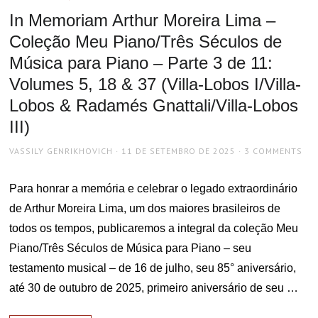
In Memoriam Arthur Moreira Lima –
Coleção Meu Piano/Três Séculos de
Música para Piano – Parte 3 de 11:
Volumes 5, 18 & 37 (Villa-Lobos I/Villa-
Lobos & Radamés Gnattali/Villa-Lobos
III)
AUTHOR
POSTED
VASSILY GENRIKHOVICH
11 DE SETEMBRO DE 2025
3 COMMENTS
ON
Para honrar a memória e celebrar o legado extraordinário
de Arthur Moreira Lima, um dos maiores brasileiros de
todos os tempos, publicaremos a integral da coleção Meu
Piano/Três Séculos de Música para Piano – seu
testamento musical – de 16 de julho, seu 85° aniversário,
até 30 de outubro de 2025, primeiro aniversário de seu …