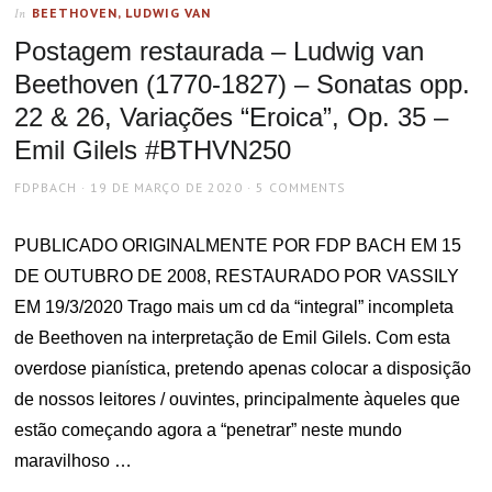
BEETHOVEN, LUDWIG VAN
In
Postagem restaurada – Ludwig van
Beethoven (1770-1827) – Sonatas opp.
22 & 26, Variações “Eroica”, Op. 35 –
Emil Gilels #BTHVN250
AUTHOR
POSTED
FDPBACH
19 DE MARÇO DE 2020
5 COMMENTS
ON
PUBLICADO ORIGINALMENTE POR FDP BACH EM 15
DE OUTUBRO DE 2008, RESTAURADO POR VASSILY
EM 19/3/2020 Trago mais um cd da “integral” incompleta
de Beethoven na interpretação de Emil Gilels. Com esta
overdose pianística, pretendo apenas colocar a disposição
de nossos leitores / ouvintes, principalmente àqueles que
estão começando agora a “penetrar” neste mundo
maravilhoso …