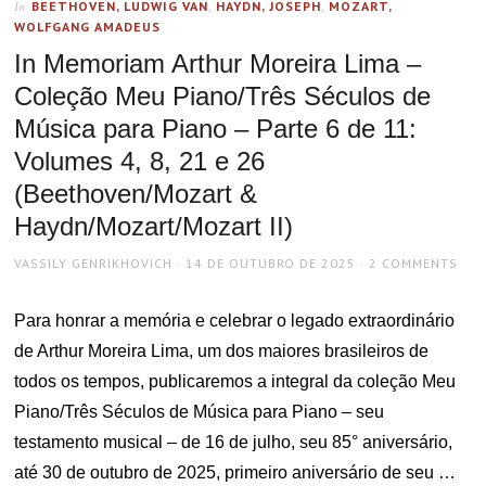
BEETHOVEN, LUDWIG VAN
,
HAYDN, JOSEPH
,
MOZART,
In
WOLFGANG AMADEUS
In Memoriam Arthur Moreira Lima –
Coleção Meu Piano/Três Séculos de
Música para Piano – Parte 6 de 11:
Volumes 4, 8, 21 e 26
(Beethoven/Mozart &
Haydn/Mozart/Mozart II)
AUTHOR
POSTED
VASSILY GENRIKHOVICH
14 DE OUTUBRO DE 2025
2 COMMENTS
ON
Para honrar a memória e celebrar o legado extraordinário
de Arthur Moreira Lima, um dos maiores brasileiros de
todos os tempos, publicaremos a integral da coleção Meu
Piano/Três Séculos de Música para Piano – seu
testamento musical – de 16 de julho, seu 85° aniversário,
até 30 de outubro de 2025, primeiro aniversário de seu …