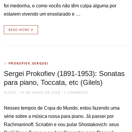
foi medonha, e como vocês não têm culpa alguma por
estarem vivendo um ensolarado e …
READ MORE
PROKOFIEV, SERGUEI
In
Sergei Prokofiev (1891-1953): Sonatas
para piano, Toccata, etc (Gilels)
AUTHOR
POSTED
PLEYEL
29 DE JUNHO DE 2018
2 COMMENTS
ON
Nesses tempos de Copa do Mundo, estou fazendo uma
série sobre a música russa para piano. Já passei por
Rachmaninoff, Scriabin e vou pular Shostakovich: seus