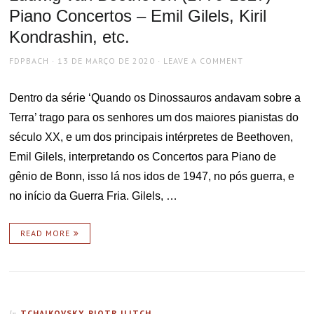
Piano Concertos – Emil Gilels, Kiril
Kondrashin, etc.
AUTHOR
POSTED
FDPBACH
13 DE MARÇO DE 2020
LEAVE A COMMENT
ON
Dentro da série ‘Quando os Dinossauros andavam sobre a
Terra’ trago para os senhores um dos maiores pianistas do
século XX, e um dos principais intérpretes de Beethoven,
Emil Gilels, interpretando os Concertos para Piano de
gênio de Bonn, isso lá nos idos de 1947, no pós guerra, e
no início da Guerra Fria. Gilels, …
READ MORE
TCHAIKOVSKY, PIOTR ILITCH
In