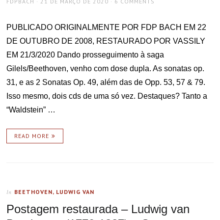
AUTHOR
POSTED
FDPBACH
21 DE MARÇO DE 2020
6 COMMENTS
ON
PUBLICADO ORIGINALMENTE POR FDP BACH EM 22
DE OUTUBRO DE 2008, RESTAURADO POR VASSILY
EM 21/3/2020 Dando prosseguimento à saga
Gilels/Beethoven, venho com dose dupla. As sonatas op.
31, e as 2 Sonatas Op. 49, além das de Opp. 53, 57 & 79.
Isso mesmo, dois cds de uma só vez. Destaques? Tanto a
“Waldstein” …
READ MORE
BEETHOVEN, LUDWIG VAN
In
Postagem restaurada – Ludwig van