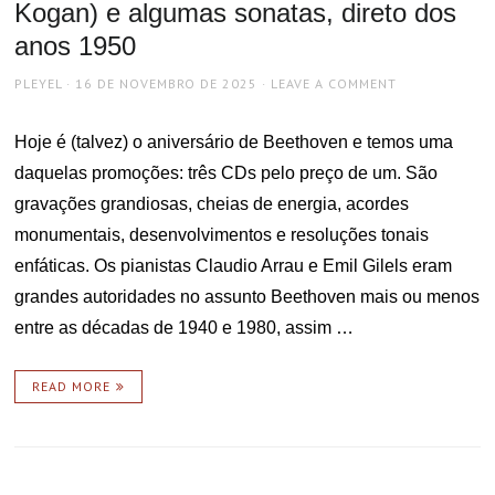
Kogan) e algumas sonatas, direto dos
anos 1950
AUTHOR
POSTED
PLEYEL
16 DE NOVEMBRO DE 2025
LEAVE A COMMENT
ON
Hoje é (talvez) o aniversário de Beethoven e temos uma
daquelas promoções: três CDs pelo preço de um. São
gravações grandiosas, cheias de energia, acordes
monumentais, desenvolvimentos e resoluções tonais
enfáticas. Os pianistas Claudio Arrau e Emil Gilels eram
grandes autoridades no assunto Beethoven mais ou menos
entre as décadas de 1940 e 1980, assim …
READ MORE