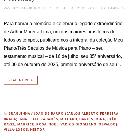
AUTHOR
POSTED
VASSILY GENRIKHOVICH
18 DE SETEMBRO DE 2025
4 COMMENTS
ON
Para honrar a memória e celebrar o legado extraordinário
de Arthur Moreira Lima, um dos maiores brasileiros de
todos os tempos, publicaremos a integral da coleção Meu
Piano/Três Séculos de Música para Piano – seu
testamento musical – de 16 de julho, seu 85° aniversário,
até 30 de outubro de 2025, primeiro aniversário de seu …
READ MORE
BRAGUINHA / JOÃO DE BARRO (CARLOS ALBERTO FERREIRA
In
BRAGA)
,
GNATTALI, RADAMÉS
,
MILHAUD, DARIUS
,
MINA, JOÃO
,
RAVEL, MAURICE
,
ROSA, NOEL
,
VADICO (GOGLIANO, OSVALDO)
,
VILLA-LOBOS, HEITOR