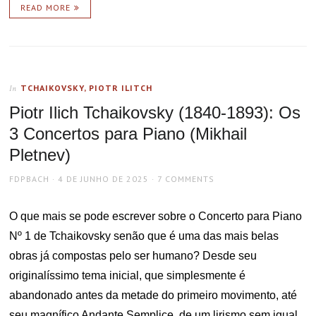
READ MORE
TCHAIKOVSKY, PIOTR ILITCH
In
Piotr Ilich Tchaikovsky (1840-1893): Os
3 Concertos para Piano (Mikhail
Pletnev)
AUTHOR
POSTED
FDPBACH
4 DE JUNHO DE 2025
7 COMMENTS
ON
O que mais se pode escrever sobre o Concerto para Piano
Nº 1 de Tchaikovsky senão que é uma das mais belas
obras já compostas pelo ser humano? Desde seu
originalíssimo tema inicial, que simplesmente é
abandonado antes da metade do primeiro movimento, até
seu magnífico Andante Semplice, de um lirismo sem igual,