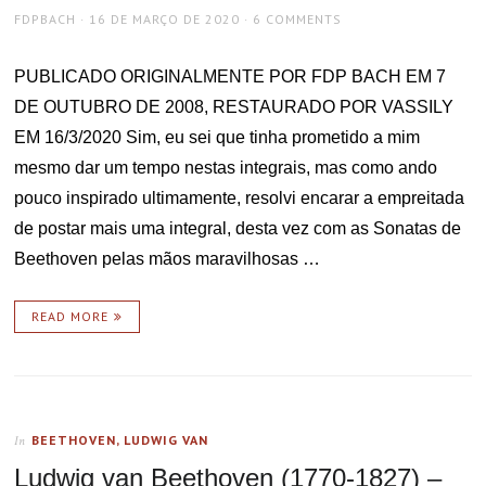
AUTHOR
POSTED
FDPBACH
16 DE MARÇO DE 2020
6 COMMENTS
ON
PUBLICADO ORIGINALMENTE POR FDP BACH EM 7
DE OUTUBRO DE 2008, RESTAURADO POR VASSILY
EM 16/3/2020 Sim, eu sei que tinha prometido a mim
mesmo dar um tempo nestas integrais, mas como ando
pouco inspirado ultimamente, resolvi encarar a empreitada
de postar mais uma integral, desta vez com as Sonatas de
Beethoven pelas mãos maravilhosas …
READ MORE
BEETHOVEN, LUDWIG VAN
In
Ludwig van Beethoven (1770-1827) –