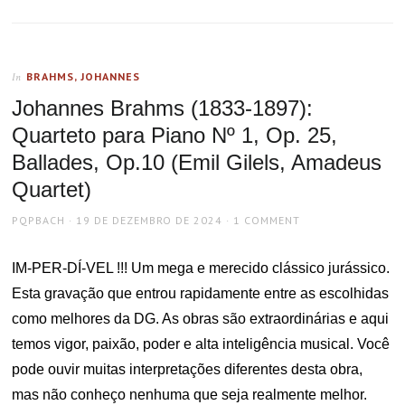
BRAHMS, JOHANNES
In
Johannes Brahms (1833-1897):
Quarteto para Piano Nº 1, Op. 25,
Ballades, Op.10 (Emil Gilels, Amadeus
Quartet)
AUTHOR
POSTED
PQPBACH
19 DE DEZEMBRO DE 2024
1 COMMENT
ON
IM-PER-DÍ-VEL !!! Um mega e merecido clássico jurássico.
Esta gravação que entrou rapidamente entre as escolhidas
como melhores da DG. As obras são extraordinárias e aqui
temos vigor, paixão, poder e alta inteligência musical. Você
pode ouvir muitas interpretações diferentes desta obra,
mas não conheço nenhuma que seja realmente melhor.