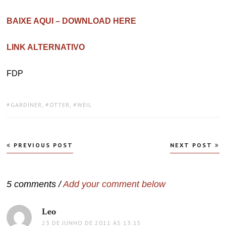
BAIXE AQUI – DOWNLOAD HERE
LINK ALTERNATIVO
FDP
TAGS:
GARDINER
,
OTTER
,
WEIL
Navegação
PREVIOUS POST
NEXT POST
de
Post
5 comments /
Add your comment below
Leo
disse:
23 DE JUNHO DE 2011 ÀS 13:15