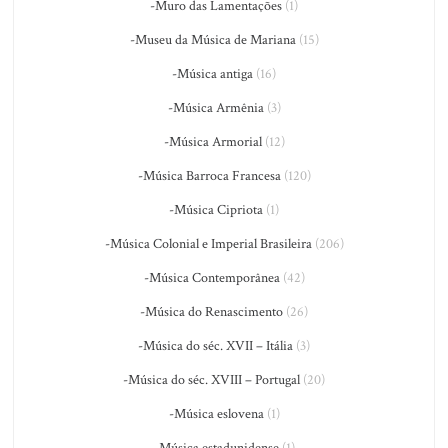
-Muro das Lamentações
(1)
-Museu da Música de Mariana
(15)
-Música antiga
(16)
-Música Armênia
(3)
-Música Armorial
(12)
-Música Barroca Francesa
(120)
-Música Cipriota
(1)
-Música Colonial e Imperial Brasileira
(206)
-Música Contemporânea
(42)
-Música do Renascimento
(26)
-Música do séc. XVII – Itália
(3)
-Música do séc. XVIII – Portugal
(20)
-Música eslovena
(1)