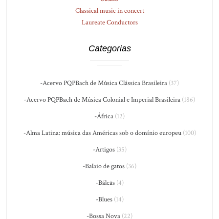
Classical music in concert
Laureate Conductors
Categorias
-Acervo PQPBach de Música Clássica Brasileira
(37)
-Acervo PQPBach de Música Colonial e Imperial Brasileira
(186)
-África
(12)
-Alma Latina: música das Américas sob o domínio europeu
(100)
-Artigos
(35)
-Balaio de gatos
(36)
-Bálcãs
(4)
-Blues
(14)
-Bossa Nova
(22)