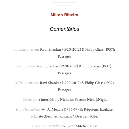
Milton Ribeiro
Comentários
candida pires
em
Ravi Shankar (1920-2012) & Philip Glass (1937):
Passages
Pedro Ipê
em
Ravi Shankar (1920-2012) & Philip Glass (1937):
Passages
Adilson Assis
em
Ravi Shankar (1920-2012) & Philip Glass (1937):
Passages
Cássio
em
.: interlúdio :. Nicholas Payton: Nick@Night
Raif Haddad
em
W. A. Mozart (1756-1791): Réquiem, Exultate,
Jubilate (Berliner, Karajan / Dresden, Klee)
Cisco
em
.: interlúdio :. Joni Mitchell: Blue