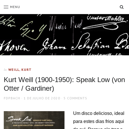
SE
MENU
WEILL, KURT
In
Kurt Weill (1900-1950): Speak Low (von
Otter / Gardiner)
AUTHOR
POSTED
FDPBACH
1 DE JULHO DE 2020
5 COMMENTS
ON
Um disco delicioso, ideal
para estes dias frios aqui