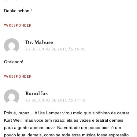
Danke schön!!
RESPONDER
Dr. Mabuse
disse:
23 DE JUNHO DE 2011 ÀS 15:00
Obrigado!
RESPONDER
Ranulfus
disse:
23 DE JUNHO DE 2011 ÀS 17:45
Pois é, rapaz… A Ute Lemper virou meio que sinônimo de cantar
Kurt Weill, mas você tem razão: ela ás vezes é teatral demais
para a gente apenas ouvir. Na verdade um pouco pior: é um
pouco igual demais, como se toda essa música fosse expressão