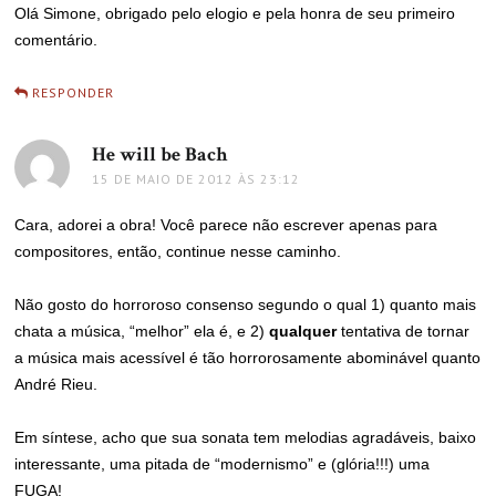
Olá Simone, obrigado pelo elogio e pela honra de seu primeiro
comentário.
RESPONDER
He will be Bach
disse:
15 DE MAIO DE 2012 ÀS 23:12
Cara, adorei a obra! Você parece não escrever apenas para
compositores, então, continue nesse caminho.
Não gosto do horroroso consenso segundo o qual 1) quanto mais
chata a música, “melhor” ela é, e 2)
qualquer
tentativa de tornar
a música mais acessível é tão horrorosamente abominável quanto
André Rieu.
Em síntese, acho que sua sonata tem melodias agradáveis, baixo
interessante, uma pitada de “modernismo” e (glória!!!) uma
FUGA!