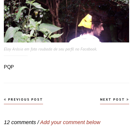
Eloy Arósio em foto roubada de seu perfil no Facebook.
PQP
Navegação
PREVIOUS POST
NEXT POST
de
Post
12 comments /
Add your comment below