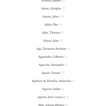
Achron, Joseph
(2)
Adam, Adolphe
(2)
Adams, John
(15)
Addy, Obo
(1)
Adès, Thomas
(5)
Adson, John
(2)
Ağa, Zurnazen Ibrahim
(1)
Agostinho, Gilberto
(4)
Agricola, Alexander
(1)
Aguiar, Ernani
(5)
Aguilera de Heredia, Sebastián
(1)
Aguirre, Julián
(1)
Agurto, José Loaysa y
(1)
Ahle, Johann Philipp
(1)