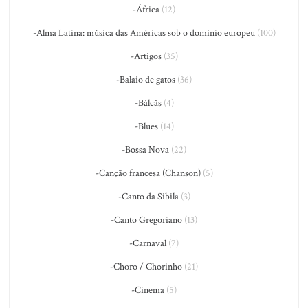
-África
(12)
-Alma Latina: música das Américas sob o domínio europeu
(100)
-Artigos
(35)
-Balaio de gatos
(36)
-Bálcãs
(4)
-Blues
(14)
-Bossa Nova
(22)
-Canção francesa (Chanson)
(5)
-Canto da Sibila
(3)
-Canto Gregoriano
(13)
-Carnaval
(7)
-Choro / Chorinho
(21)
-Cinema
(5)