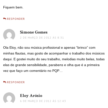
Fiquem bem.
RESPONDER
Simone Gomes
disse:
2 DE MARÇO DE 2012 ÀS 8:31
Ola Eloy, não sou música profissional e apenas “brinco” com
minhas flautas, mas gosto de acompanhar o trabalho dos músicos
daqui. E gostei muito do seu trabalho, melodias muito belas, todas
elas de grande sensibilidade, parabens e olha que é a primeira
vez que faço um comentário no PQP…
RESPONDER
Eloy Arósio
disse:
6 DE MARÇO DE 2012 ÀS 12:43