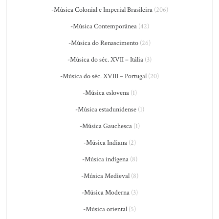
-Música Colonial e Imperial Brasileira
(206)
-Música Contemporânea
(42)
-Música do Renascimento
(26)
-Música do séc. XVII – Itália
(3)
-Música do séc. XVIII – Portugal
(20)
-Música eslovena
(1)
-Música estadunidense
(1)
-Música Gauchesca
(1)
-Música Indiana
(2)
-Música indígena
(8)
-Música Medieval
(8)
-Música Moderna
(3)
-Música oriental
(5)