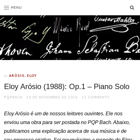
SE
MENU
ARÓSIO, ELOY
In
Eloy Arósio (1988): Op.1 – Piano Solo
AUTHOR
POSTED
PQPBACH
19 DE NOVEMBRO DE 2016
12 COMMENTS
ON
Eloy Arósio é um de nossos leitores ouvintes. Ele nos
enviou uma obra para ser postada no PQP Bach. Abaixo,
publicamos uma explicação acerca de sua música e de
seu processo criativo. Sei pouquíssimo a respeito do Eloy,