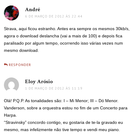
André
disse:
6 DE MARÇO DE 2012 ÀS 22:44
Strava, aqui ficou estranho. Antes era sempre os mesmos 30kb/s,
agora o download deslancha (vai a mais de 100) e depois fica
paralisado por algum tempo, ocorrendo isso várias vezes num
mesmo download.
RESPONDER
Eloy Arósio
disse:
1 DE MARÇO DE 2012 ÀS 11:19
Olá! P.Q.P. As tonalidades são: I – Mi Menor; III – Dó Menor.
Vanderson, sobre a orquestra estou no fim de um Concerto para
Harpa.
“Stravinsky” concordo contigo, eu gostaria de te-la gravado eu
mesmo, mas infelizmente não tive tempo e vendi meu piano.