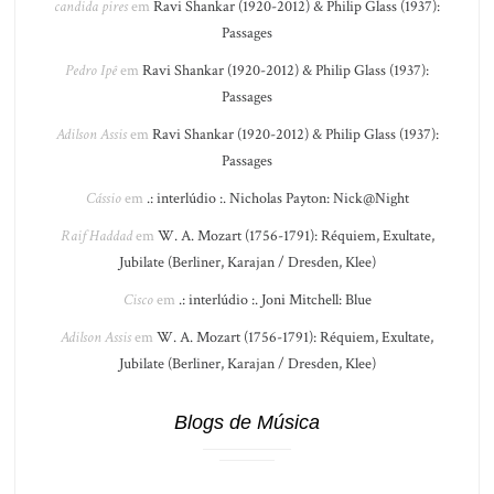
candida pires
em
Ravi Shankar (1920-2012) & Philip Glass (1937):
Passages
Pedro Ipê
em
Ravi Shankar (1920-2012) & Philip Glass (1937):
Passages
Adilson Assis
em
Ravi Shankar (1920-2012) & Philip Glass (1937):
Passages
Cássio
em
.: interlúdio :. Nicholas Payton: Nick@Night
Raif Haddad
em
W. A. Mozart (1756-1791): Réquiem, Exultate,
Jubilate (Berliner, Karajan / Dresden, Klee)
Cisco
em
.: interlúdio :. Joni Mitchell: Blue
Adilson Assis
em
W. A. Mozart (1756-1791): Réquiem, Exultate,
Jubilate (Berliner, Karajan / Dresden, Klee)
Blogs de Música