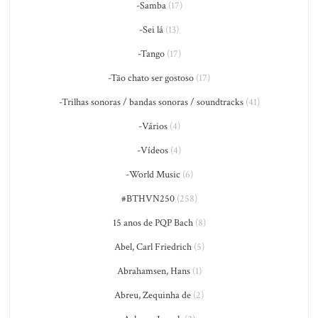
-Samba
(17)
-Sei lá
(13)
-Tango
(17)
-Tão chato ser gostoso
(17)
-Trilhas sonoras / bandas sonoras / soundtracks
(41)
-Vários
(4)
-Vídeos
(4)
-World Music
(6)
#BTHVN250
(258)
15 anos de PQP Bach
(8)
Abel, Carl Friedrich
(5)
Abrahamsen, Hans
(1)
Abreu, Zequinha de
(2)