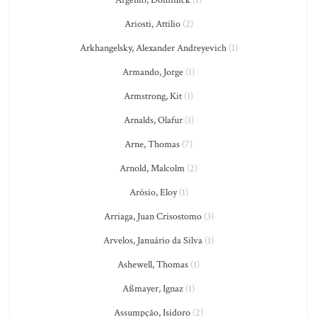
Argento, Dominick
(1)
Ariosti, Attilio
(2)
Arkhangelsky, Alexander Andreyevich
(1)
Armando, Jorge
(1)
Armstrong, Kit
(1)
Arnalds, Olafur
(1)
Arne, Thomas
(7)
Arnold, Malcolm
(2)
Arósio, Eloy
(1)
Arriaga, Juan Crisostomo
(3)
Arvelos, Januário da Silva
(1)
Ashewell, Thomas
(1)
Aßmayer, Ignaz
(1)
Assumpção, Isidoro
(2)