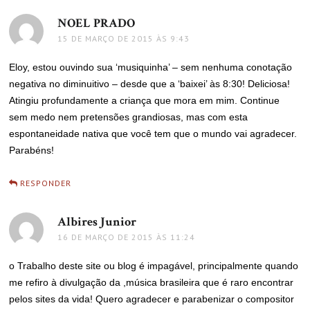
NOEL PRADO
disse:
15 DE MARÇO DE 2015 ÀS 9:43
Eloy, estou ouvindo sua ‘musiquinha’ – sem nenhuma conotação
negativa no diminuitivo – desde que a ‘baixei’ às 8:30! Deliciosa!
Atingiu profundamente a criança que mora em mim. Continue
sem medo nem pretensões grandiosas, mas com esta
espontaneidade nativa que você tem que o mundo vai agradecer.
Parabéns!
RESPONDER
Albires Junior
disse:
16 DE MARÇO DE 2015 ÀS 11:24
o Trabalho deste site ou blog é impagável, principalmente quando
me refiro à divulgação da ,música brasileira que é raro encontrar
pelos sites da vida! Quero agradecer e parabenizar o compositor