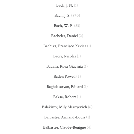
Bach, J. N.
(1)
Bach, J. S.
(870)
Bach, W. F.
(33)
Bacheler, Daniel
(2)
Bachixa, Francisco Xavier
(1)
Bacri, Nicolas
(1)
Badalla, Rosa Giacinta
(1)
Baden Powell
(2)
Baghdasaryan, Eduard
(1)
Baksa, Robert
(1)
Balakirev, Mily Alexeyevich
(6)
Balbastre, Armand-Louis
(1)
Balbastre, Claude-Bénigne
(4)