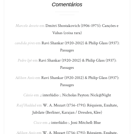
Comentários
Marcelo devoto
em
Dmitri Shostakovich (1906-1975): Canções e
Valsas (coisa rara)
candida pires
em
Ravi Shankar (1920-2012) & Philip Glass (1937):
Passages
Pedro Ipê
em
Ravi Shankar (1920-2012) & Philip Glass (1937):
Passages
Adilson Assis
em
Ravi Shankar (1920-2012) & Philip Glass (1937):
Passages
Cássio
em
.: interlúdio :. Nicholas Payton: Nick@Night
Raif Haddad
em
W. A. Mozart (1756-1791): Réquiem, Exultate,
Jubilate (Berliner, Karajan / Dresden, Klee)
Cisco
em
.: interlúdio :. Joni Mitchell: Blue
Adilson Assis
em
W. A. Mozart (1756-1791): Réquiem, Exultate,