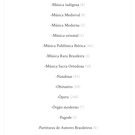
-Música indígena
(8)
-Música Medieval
(8)
-Música Moderna
(2)
-Música oriental
(5)
-Música Polifônica Ibérica
(46)
-Música Rara Brasileira
(3)
-Música Sacra Ortodoxa
(10)
-Natalinas
(45)
-Obituário
(20)
-Ópera
(248)
-Órgão moderno
(7)
-Pagode
(1)
-Partituras de Autores Brasileiros
(6)