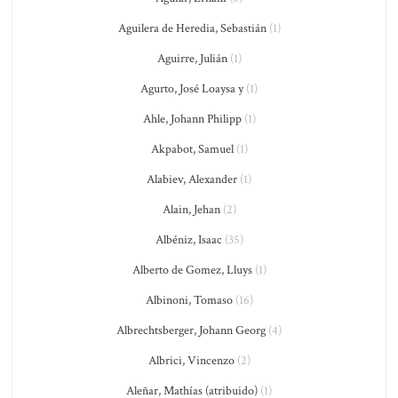
Aguilera de Heredia, Sebastián
(1)
Aguirre, Julián
(1)
Agurto, José Loaysa y
(1)
Ahle, Johann Philipp
(1)
Akpabot, Samuel
(1)
Alabiev, Alexander
(1)
Alain, Jehan
(2)
Albéniz, Isaac
(35)
Alberto de Gomez, Lluys
(1)
Albinoni, Tomaso
(16)
Albrechtsberger, Johann Georg
(4)
Albrici, Vincenzo
(2)
Aleñar, Mathías (atribuido)
(1)