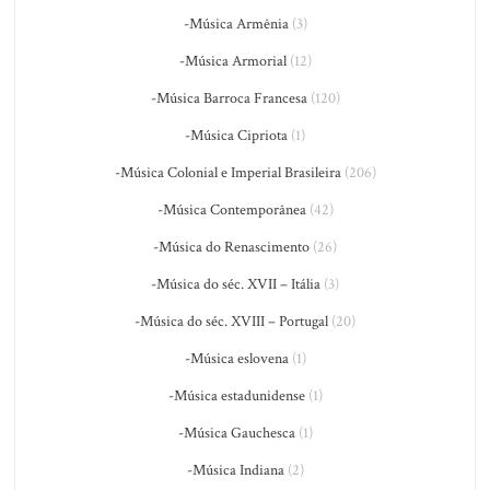
-Música Armênia
(3)
-Música Armorial
(12)
-Música Barroca Francesa
(120)
-Música Cipriota
(1)
-Música Colonial e Imperial Brasileira
(206)
-Música Contemporânea
(42)
-Música do Renascimento
(26)
-Música do séc. XVII – Itália
(3)
-Música do séc. XVIII – Portugal
(20)
-Música eslovena
(1)
-Música estadunidense
(1)
-Música Gauchesca
(1)
-Música Indiana
(2)