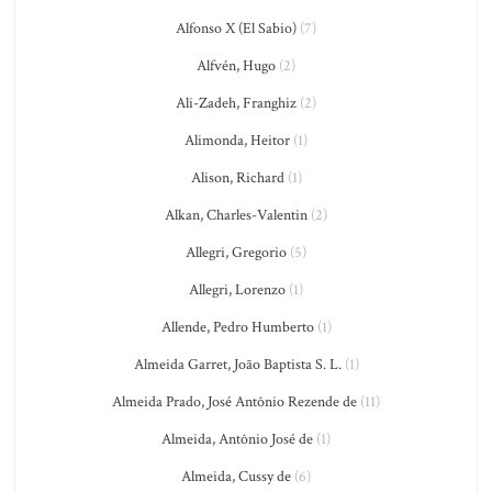
Alfonso X (El Sabio)
(7)
Alfvén, Hugo
(2)
Ali-Zadeh, Franghiz
(2)
Alimonda, Heitor
(1)
Alison, Richard
(1)
Alkan, Charles-Valentin
(2)
Allegri, Gregorio
(5)
Allegri, Lorenzo
(1)
Allende, Pedro Humberto
(1)
Almeida Garret, João Baptista S. L.
(1)
Almeida Prado, José Antônio Rezende de
(11)
Almeida, Antônio José de
(1)
Almeida, Cussy de
(6)