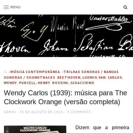
SE
MENU
-MÚSICA CONTEMPORÂNEA
,
-TRILHAS SONORAS / BANDAS
In
SONORAS / SOUNDTRACKS
,
BEETHOVEN, LUDWIG VAN
,
CARLOS,
WENDY
,
PURCELL, HENRY
,
ROSSINI, GIOACCHINO
Wendy Carlos (1939): música para The
Clockwork Orange (versão completa)
AUTHOR
POSTED
ADMIN
28 DE AGOSTO DE 2016
3 COMMENTS
ON
Dizem que a primeira