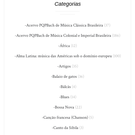
Categorias
-Acervo PQPBach de Música Clássica Brasileira
(37)
-Acervo PQPBach de Música Colonial e Imperial Brasileira
(186)
-África
(12)
-Alma Latina: música das Américas sob o domínio europeu
(100)
-Artigos
(35)
-Balaio de gatos
(36)
-Bálcãs
(4)
-Blues
(14)
-Bossa Nova
(22)
-Canção francesa (Chanson)
(5)
-Canto da Sibila
(3)