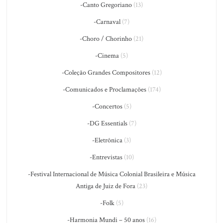
-Canto Gregoriano
(13)
-Carnaval
(7)
-Choro / Chorinho
(21)
-Cinema
(5)
-Coleção Grandes Compositores
(12)
-Comunicados e Proclamações
(174)
-Concertos
(5)
-DG Essentials
(7)
-Eletrônica
(3)
-Entrevistas
(10)
-Festival Internacional de Música Colonial Brasileira e Música
Antiga de Juiz de Fora
(23)
-Folk
(5)
-Harmonia Mundi – 50 anos
(16)