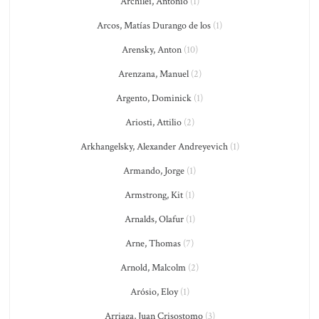
Archilei, Antonio
(1)
Arcos, Matías Durango de los
(1)
Arensky, Anton
(10)
Arenzana, Manuel
(2)
Argento, Dominick
(1)
Ariosti, Attilio
(2)
Arkhangelsky, Alexander Andreyevich
(1)
Armando, Jorge
(1)
Armstrong, Kit
(1)
Arnalds, Olafur
(1)
Arne, Thomas
(7)
Arnold, Malcolm
(2)
Arósio, Eloy
(1)
Arriaga, Juan Crisostomo
(3)