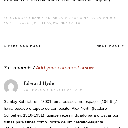
TAGS:
CLOCKWORK ORANGE
,
KUBRICK
,
LARANJA MECÂNICA
,
MOOG
,
SINTETIZADOR
,
TRILHAS
,
WENDY CARLOS
Navegação
PREVIOUS POST
NEXT POST
de
Post
3 comments /
Add your comment below
Edward Hyde
disse:
28 DE AGOSTO DE 2016 ÀS 12:04
Stanley Kubrick, em “2001, uma odisseia no espaço” (1968), já
havia puxado o tapete do compositor Alex North (Isadore
Schoeffer, 1910-1991), quinze vezes indicado para o Oscar por
trilhas para filmes como “Morte de um caixeiro-viajante”,