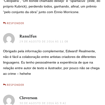
“Cleópatra”, “Um bonde chamado desejo” e “Spartacus” (este, do
próprio Kubrick), perdendo todos, ganhando, afinal, um prêmio
“pelo conjunto da obra” junto com Ennio Morricone.
RESPONDER
Ranulfus
disse:
29 DE AGOSTO DE 2016 ÀS 11:08
Obrigado pela informação complementar, Edward! Realmente,
não é fácil a colaboração entre artistas criadores de diferentes
linguagens. Eu tenho pessoalmente a experiência de que na
relação entre autor de texto e ilustrador, por pouco não se chega
ao crime – hehehe
RESPONDER
Cleverson
disse:
30 DE AGOSTO DE 2016 ÀS 9:42