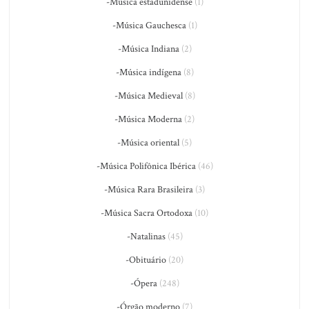
-Música estadunidense
(1)
-Música Gauchesca
(1)
-Música Indiana
(2)
-Música indígena
(8)
-Música Medieval
(8)
-Música Moderna
(2)
-Música oriental
(5)
-Música Polifônica Ibérica
(46)
-Música Rara Brasileira
(3)
-Música Sacra Ortodoxa
(10)
-Natalinas
(45)
-Obituário
(20)
-Ópera
(248)
-Órgão moderno
(7)