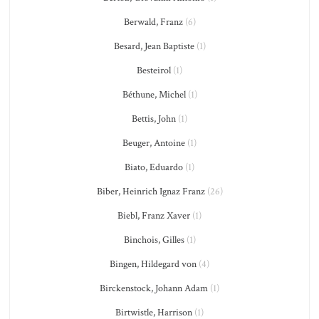
Berwald, Franz
(6)
Besard, Jean Baptiste
(1)
Besteirol
(1)
Béthune, Michel
(1)
Bettis, John
(1)
Beuger, Antoine
(1)
Biato, Eduardo
(1)
Biber, Heinrich Ignaz Franz
(26)
Biebl, Franz Xaver
(1)
Binchois, Gilles
(1)
Bingen, Hildegard von
(4)
Birckenstock, Johann Adam
(1)
Birtwistle, Harrison
(1)