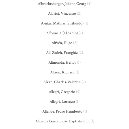
Albrechtsberger, Johann Georg
(4)
Albrici, Vincenzo
(2)
Aleñar, Mathías (atribuido)
(1)
Alfonso X (El Sabio)
(7)
Alfvén, Hugo
(2)
Ali-Zadeh, Franghiz
(2)
Alimonda, Heitor
(1)
Alison, Richard
(1)
Alkan, Charles-Valentin
(2)
Allegri, Gregorio
(5)
Allegri, Lorenzo
(1)
Allende, Pedro Humberto
(1)
Almeida Garret, João Baptista S. L.
(1)