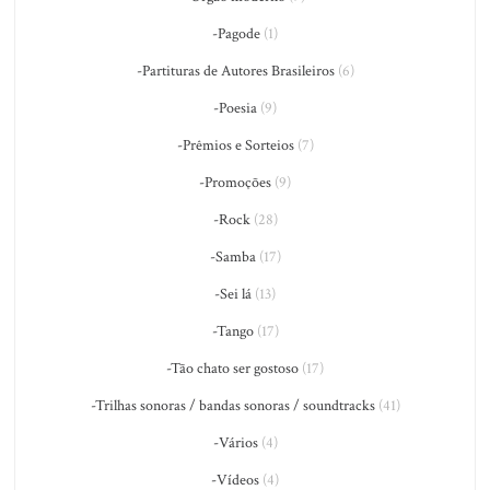
-Pagode
(1)
-Partituras de Autores Brasileiros
(6)
-Poesia
(9)
-Prêmios e Sorteios
(7)
-Promoções
(9)
-Rock
(28)
-Samba
(17)
-Sei lá
(13)
-Tango
(17)
-Tão chato ser gostoso
(17)
-Trilhas sonoras / bandas sonoras / soundtracks
(41)
-Vários
(4)
-Vídeos
(4)