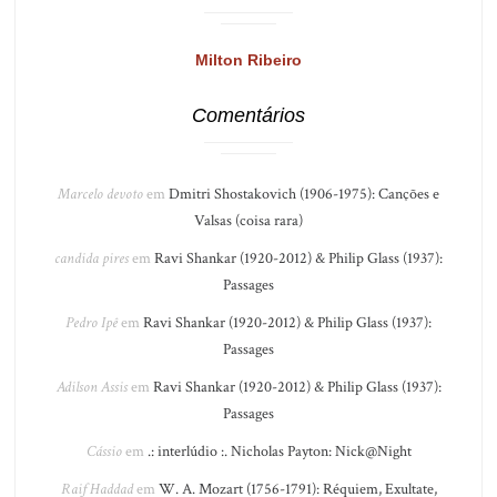
Milton Ribeiro
Comentários
Marcelo devoto
em
Dmitri Shostakovich (1906-1975): Canções e
Valsas (coisa rara)
candida pires
em
Ravi Shankar (1920-2012) & Philip Glass (1937):
Passages
Pedro Ipê
em
Ravi Shankar (1920-2012) & Philip Glass (1937):
Passages
Adilson Assis
em
Ravi Shankar (1920-2012) & Philip Glass (1937):
Passages
Cássio
em
.: interlúdio :. Nicholas Payton: Nick@Night
Raif Haddad
em
W. A. Mozart (1756-1791): Réquiem, Exultate,