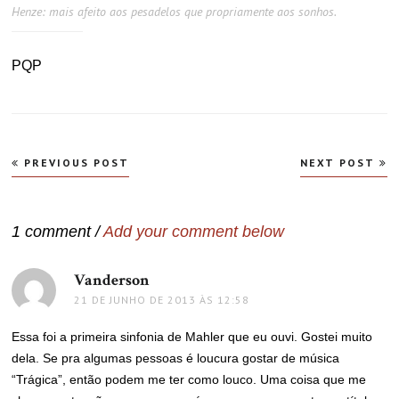
Henze: mais afeito aos pesadelos que propriamente aos sonhos.
PQP
Navegação
PREVIOUS POST
NEXT POST
de
Post
1 comment /
Add your comment below
Vanderson
disse:
21 DE JUNHO DE 2013 ÀS 12:58
Essa foi a primeira sinfonia de Mahler que eu ouvi. Gostei muito
dela. Se pra algumas pessoas é loucura gostar de música
“Trágica”, então podem me ter como louco. Uma coisa que me