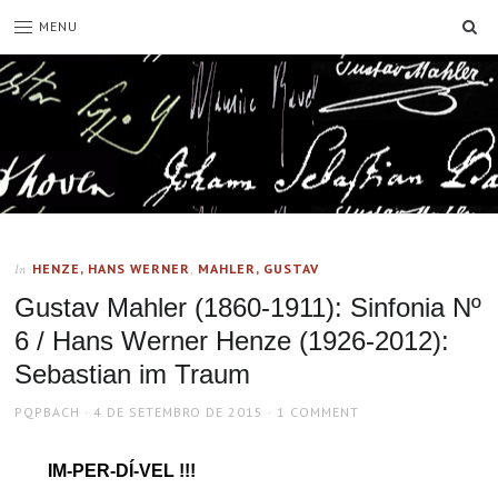
SE
MENU
HENZE, HANS WERNER
,
MAHLER, GUSTAV
In
Gustav Mahler (1860-1911): Sinfonia Nº
6 / Hans Werner Henze (1926-2012):
Sebastian im Traum
AUTHOR
POSTED
PQPBACH
4 DE SETEMBRO DE 2015
1 COMMENT
ON
IM-PER-DÍ-VEL !!!