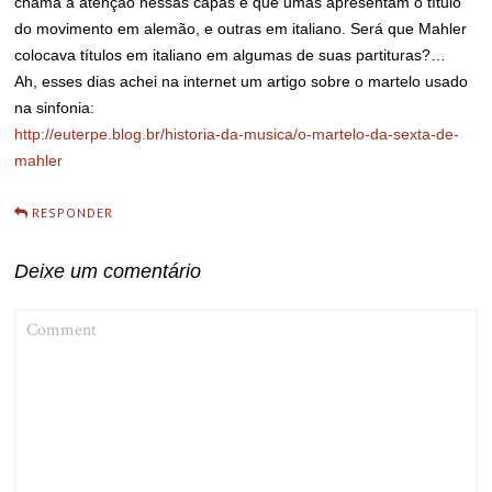
chama a atenção nessas capas é que umas apresentam o título
do movimento em alemão, e outras em italiano. Será que Mahler
colocava títulos em italiano em algumas de suas partituras?…
Ah, esses dias achei na internet um artigo sobre o martelo usado
na sinfonia:
http://euterpe.blog.br/historia-da-musica/o-martelo-da-sexta-de-
mahler
RESPONDER
Deixe um comentário
COMMENT