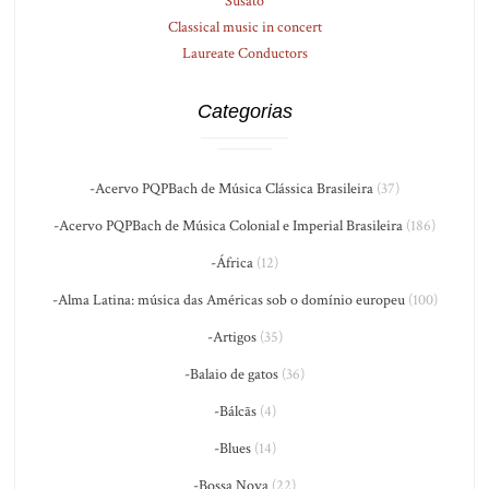
Susato
Classical music in concert
Laureate Conductors
Categorias
-Acervo PQPBach de Música Clássica Brasileira
(37)
-Acervo PQPBach de Música Colonial e Imperial Brasileira
(186)
-África
(12)
-Alma Latina: música das Américas sob o domínio europeu
(100)
-Artigos
(35)
-Balaio de gatos
(36)
-Bálcãs
(4)
-Blues
(14)
-Bossa Nova
(22)