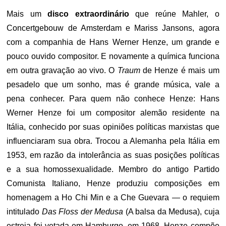
Mais um
disco extraordinário
que reúne Mahler, o
Concertgebouw de Amsterdam e Mariss Jansons, agora
com a companhia de Hans Werner Henze, um grande e
pouco ouvido compositor. E novamente a química funciona
em outra gravação ao vivo. O
Traum
de Henze é mais um
pesadelo que um sonho, mas é grande música, vale a
pena conhecer. Para quem não conhece Henze: Hans
Werner Henze foi um compositor alemão residente na
Itália, conhecido por suas opiniões políticas marxistas que
influenciaram sua obra. Trocou a Alemanha pela Itália em
1953, em razão da intolerância as suas posições políticas
e a sua homossexualidade. Membro do antigo Partido
Comunista Italiano, Henze produziu composições em
homenagem a Ho Chi Min e a Che Guevara — o requiem
intitulado
Das Floss der Medusa
(A balsa da Medusa), cuja
estreia foi vetada em Hamburgo, em 1968. Henze compõe