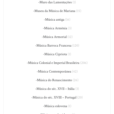
-Muro das Lamentações
(1)
-Museu da Música de Mariana
(15)
-Música antiga
(16)
-Música Armênia
(3)
-Música Armorial
(12)
-Música Barroca Francesa
(120)
-Música Cipriota
(1)
-Música Colonial e Imperial Brasileira
(206)
-Música Contemporânea
(42)
-Música do Renascimento
(26)
-Música do séc. XVII – Itália
(3)
-Música do séc. XVIII – Portugal
(20)
-Música eslovena
(1)