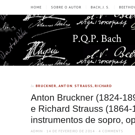
HOME
SOBRE O AUTOR
BACH, J. S.
BEETHOV
P.Q.P. Bach
BRUCKNER, ANTON
,
STRAUSS, RICHARD
In
Anton Bruckner (1824-189
e Richard Strauss (1864-
instrumentos de sopro, op
AUTHOR
POSTED
ADMIN
14 DE FEVEREIRO DE 2014
4 COMMENTS