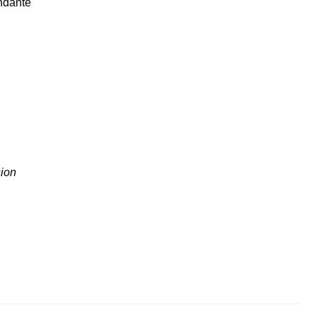
ndante
ion