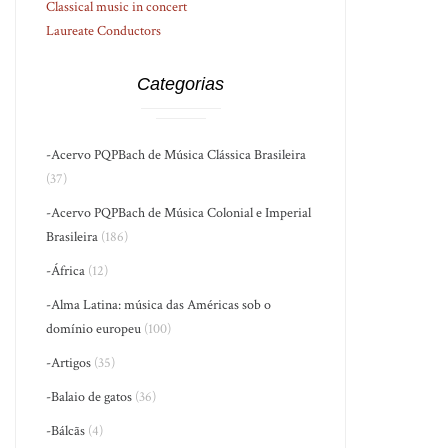
Classical music in concert
Laureate Conductors
Categorias
-Acervo PQPBach de Música Clássica Brasileira
(37)
-Acervo PQPBach de Música Colonial e Imperial
Brasileira
(186)
-África
(12)
-Alma Latina: música das Américas sob o
domínio europeu
(100)
-Artigos
(35)
-Balaio de gatos
(36)
-Bálcãs
(4)