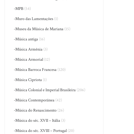
-MPB
(54)
-Muro das Lamentações
(1)
-Museu da Música de Mariana
(15)
-Música antiga
(16)
-Música Armênia
(3)
-Música Armorial
(12)
-Música Barroca Francesa
(120)
-Música Cipriota
(1)
-Música Colonial e Imperial Brasileira
(206)
-Música Contemporânea
(42)
-Música do Renascimento
(26)
-Música do séc. XVII – Itália
(3)
-Música do séc. XVIII – Portugal
(20)