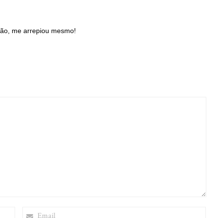
e:
ção, me arrepiou mesmo!
EMAIL