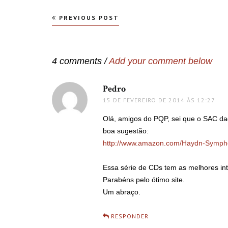
Navegação
PREVIOUS POST
de
Post
4 comments /
Add your comment below
Pedro
disse:
15 DE FEVEREIRO DE 2014 ÀS 12:27
Olá, amigos do PQP, sei que o SAC da
boa sugestão:
http://www.amazon.com/Haydn-Symph
Essa série de CDs tem as melhores in
Parabéns pelo ótimo site.
Um abraço.
RESPONDER