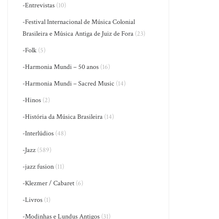
-Entrevistas
(10)
-Festival Internacional de Música Colonial
Brasileira e Música Antiga de Juiz de Fora
(23)
-Folk
(5)
-Harmonia Mundi – 50 anos
(16)
-Harmonia Mundi – Sacred Music
(14)
-Hinos
(2)
-História da Música Brasileira
(14)
-Interlúdios
(48)
-Jazz
(589)
-jazz fusion
(11)
-Klezmer / Cabaret
(6)
-Livros
(1)
-Modinhas e Lundus Antigos
(31)