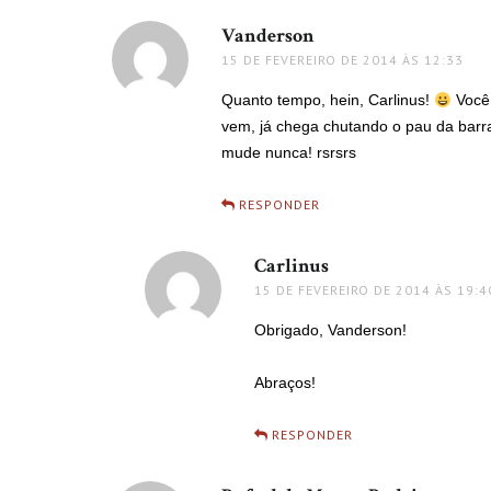
Vanderson
disse:
15 DE FEVEREIRO DE 2014 ÀS 12:33
Quanto tempo, hein, Carlinus!
Você 
vem, já chega chutando o pau da barr
mude nunca! rsrsrs
RESPONDER
Carlinus
disse:
15 DE FEVEREIRO DE 2014 ÀS 19:4
Obrigado, Vanderson!
Abraços!
RESPONDER