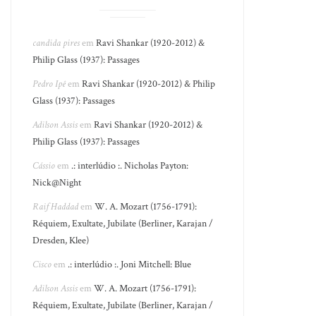
candida pires
em
Ravi Shankar (1920-2012) &
Philip Glass (1937): Passages
Pedro Ipê
em
Ravi Shankar (1920-2012) & Philip
Glass (1937): Passages
Adilson Assis
em
Ravi Shankar (1920-2012) &
Philip Glass (1937): Passages
Cássio
em
.: interlúdio :. Nicholas Payton:
Nick@Night
Raif Haddad
em
W. A. Mozart (1756-1791):
Réquiem, Exultate, Jubilate (Berliner, Karajan /
Dresden, Klee)
Cisco
em
.: interlúdio :. Joni Mitchell: Blue
Adilson Assis
em
W. A. Mozart (1756-1791):
Réquiem, Exultate, Jubilate (Berliner, Karajan /