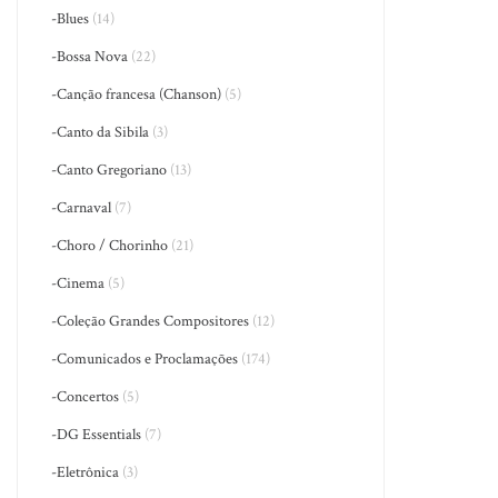
-Blues
(14)
-Bossa Nova
(22)
-Canção francesa (Chanson)
(5)
-Canto da Sibila
(3)
-Canto Gregoriano
(13)
-Carnaval
(7)
-Choro / Chorinho
(21)
-Cinema
(5)
-Coleção Grandes Compositores
(12)
-Comunicados e Proclamações
(174)
-Concertos
(5)
-DG Essentials
(7)
-Eletrônica
(3)