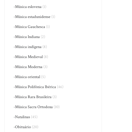
-Música eslovena
(1)
-Música estadunidense
(1)
-Música Gauchesca
(1)
-Música Indiana
(2)
-Música indígena
(8)
-Música Medieval
(8)
-Música Moderna
(3)
-Música oriental
(5)
-Música Polifônica Ibérica
(46)
-Música Rara Brasileira
(3)
-Música Sacra Ortodoxa
(10)
-Natalinas
(45)
-Obituário
(20)