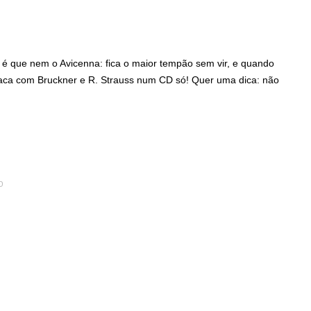
é que nem o Avicenna: fica o maior tempão sem vir, e quando
aca com Bruckner e R. Strauss num CD só! Quer uma dica: não
0