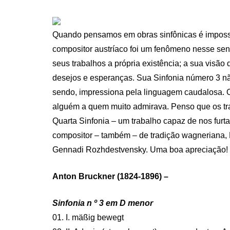
ON
Quando pensamos em obras sinfônicas é impossí
compositor austríaco foi um fenômeno nesse sen
seus trabalhos a própria existência; a sua visão
desejos e esperanças. Sua Sinfonia número 3 n
sendo, impressiona pela linguagem caudalosa.
alguém a quem muito admirava. Penso que os tra
Quarta Sinfonia – um trabalho capaz de nos furta
compositor – também – de tradição wagneriana, R
Gennadi Rozhdestvensky. Uma boa apreciação!
Anton Bruckner (1824-1896) –
Sinfonia n º 3 em D menor
01. I. mäßig bewegt