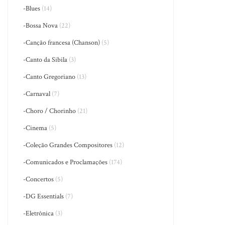
-Blues
(14)
-Bossa Nova
(22)
-Canção francesa (Chanson)
(5)
-Canto da Sibila
(3)
-Canto Gregoriano
(13)
-Carnaval
(7)
-Choro / Chorinho
(21)
-Cinema
(5)
-Coleção Grandes Compositores
(12)
-Comunicados e Proclamações
(174)
-Concertos
(5)
-DG Essentials
(7)
-Eletrônica
(3)