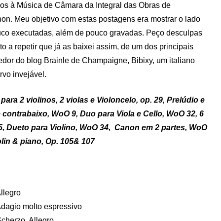
os à Música de Câmara da Integral das Obras de
. Meu objetivo com estas postagens era mostrar o lado
uco executadas, além de pouco gravadas. Peço desculpas
 a repetir que já as baixei assim, de um dos principais
dor do blog Brainle de Champaigne, Bibixy, um italiano
vo invejável.
a 2 violinos, 2 violas e Violoncelo, op. 29, Prelúdio e
 contrabaixo, WoO 9, Duo para Viola e Cello, WoO 32, 6
15, Dueto para Violino, WoO 34, Canon em 2 partes, WoO
violin & piano, Op. 105& 107
Allegro
 Adagio molto espressivo
Scherzo. Allegro