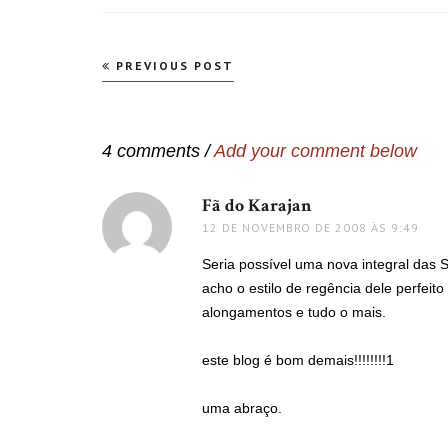
Navegação
PREVIOUS POST
de
Post
4 comments /
Add your comment below
Fã do Karajan
disse:
12 DE NOVEMBRO DE 2008 ÀS 9:49
Seria possível uma nova integral das 
acho o estilo de regência dele perfei
alongamentos e tudo o mais.
este blog é bom demais!!!!!!!!1
uma abraço.