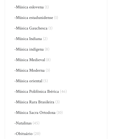
-Música eslovena
(1)
-Música estadunidense
(1)
-Música Gauchesca
(1)
-Música Indiana
(2)
-Música indígena
(8)
-Música Medieval
(8)
-Música Moderna
(3)
-Música oriental
(5)
-Música Polifônica Ibérica
(46)
-Música Rara Brasileira
(3)
-Música Sacra Ortodoxa
(10)
-Natalinas
(45)
-Obituário
(20)