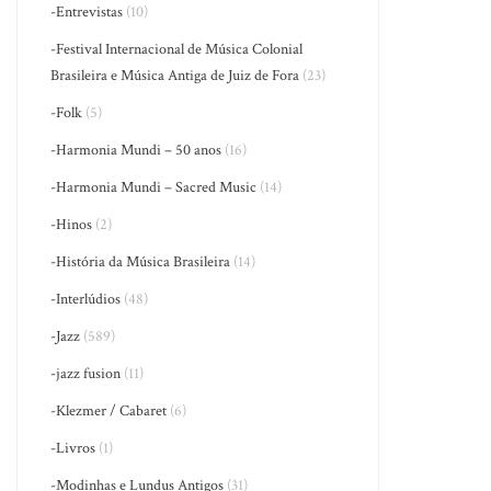
-Entrevistas
(10)
-Festival Internacional de Música Colonial
Brasileira e Música Antiga de Juiz de Fora
(23)
-Folk
(5)
-Harmonia Mundi – 50 anos
(16)
-Harmonia Mundi – Sacred Music
(14)
-Hinos
(2)
-História da Música Brasileira
(14)
-Interlúdios
(48)
-Jazz
(589)
-jazz fusion
(11)
-Klezmer / Cabaret
(6)
-Livros
(1)
-Modinhas e Lundus Antigos
(31)