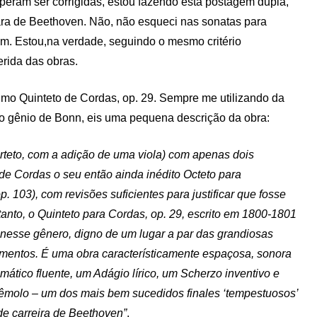
eram ser corrigidas, estou fazendo esta postagem dupla,
ra de Beethoven. Não, não esqueci nas sonatas para
em. Estou,na verdade, seguindo o mesmo critério
rida das obras.
imo Quinteto de Cordas, op. 29. Sempre me utilizando da
o gênio de Bonn, eis uma pequena descrição da obra:
rteto, com a adição de uma viola) com apenas dois
de Cordas o seu então ainda inédito Octeto para
 103), com revisões suficientes para justificar que fosse
nto, o Quinteto para Cordas, op. 29, escrito em 1800-1801
 nesse gênero, digno de um lugar a par das grandiosas
mentos. É uma obra característicamente espaçosa, sonora
ático fluente, um Adágio lírico, um Scherzo inventivo e
molo – um dos mais bem sucedidos finales ‘tempestuosos’
 de carreira de Beethoven”
.