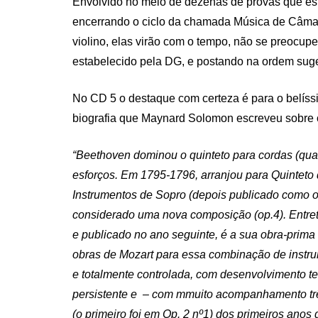
Envolvido no meio de dezenas de provas que esp
encerrando o ciclo da chamada Música de Câma
violino, elas virão com o tempo, não se preocup
estabelecido pela DG, e postando na ordem suge
No CD 5 o destaque com certeza é para o belíss
biografia que Maynard Solomon escreveu sobre 
“Beethoven dominou o quinteto para cordas (qua
esforços. Em 1795-1796, arranjou para Quinteto 
Instrumentos de Sopro (depois publicado como op.
considerado uma nova composição (op.4). Entreta
e publicado no ano seguinte, é a sua obra-prima
obras de Mozart para essa combinação de instru
e totalmente controlada, com desenvolvimento tem
persistente e – com mmuito acompanhamento trê
(o primeiro foi em Op. 2 nº1) dos primeiros anos