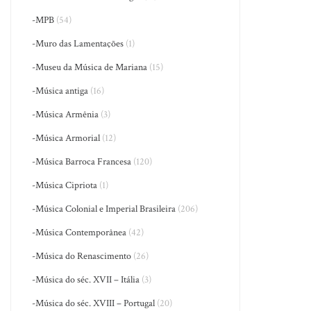
-MPB
(54)
-Muro das Lamentações
(1)
-Museu da Música de Mariana
(15)
-Música antiga
(16)
-Música Armênia
(3)
-Música Armorial
(12)
-Música Barroca Francesa
(120)
-Música Cipriota
(1)
-Música Colonial e Imperial Brasileira
(206)
-Música Contemporânea
(42)
-Música do Renascimento
(26)
-Música do séc. XVII – Itália
(3)
-Música do séc. XVIII – Portugal
(20)