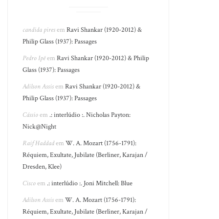
candida pires
em
Ravi Shankar (1920-2012) &
Philip Glass (1937): Passages
Pedro Ipê
em
Ravi Shankar (1920-2012) & Philip
Glass (1937): Passages
Adilson Assis
em
Ravi Shankar (1920-2012) &
Philip Glass (1937): Passages
Cássio
em
.: interlúdio :. Nicholas Payton:
Nick@Night
Raif Haddad
em
W. A. Mozart (1756-1791):
Réquiem, Exultate, Jubilate (Berliner, Karajan /
Dresden, Klee)
Cisco
em
.: interlúdio :. Joni Mitchell: Blue
Adilson Assis
em
W. A. Mozart (1756-1791):
Réquiem, Exultate, Jubilate (Berliner, Karajan /