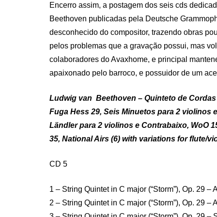
Encerro assim, a postagem dos seis cds dedicad
Beethoven publicadas pela Deutsche Grammophon
desconhecido do compositor, trazendo obras po
pelos problemas que a gravação possui, mas volto
colaboradores do Avaxhome, e principal mantene
apaixonado pelo barroco, e possuidor de um acer
Ludwig van Beethoven – Quinteto de Cordas par
Fuga Hess 29, Seis Minuetos para 2 violinos e
Ländler para 2 violinos e Contrabaixo, WoO 
35, National Airs (6) with variations for flute/
CD 5
1 – String Quintet in C major (“Storm”), Op. 29 – 
2 – String Quintet in C major (“Storm”), Op. 29 –
3 – String Quintet in C major (“Storm”), Op. 29 – 