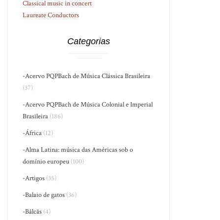
Classical music in concert
Laureate Conductors
Categorias
-Acervo PQPBach de Música Clássica Brasileira
(37)
-Acervo PQPBach de Música Colonial e Imperial
Brasileira
(186)
-África
(12)
-Alma Latina: música das Américas sob o
domínio europeu
(100)
-Artigos
(35)
-Balaio de gatos
(36)
-Bálcãs
(4)