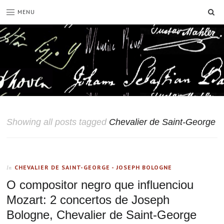
SE
MENU
Showing all posts tagged
Chevalier de Saint-George
CHEVALIER DE SAINT-GEORGE - JOSEPH BOLOGNE
In
O compositor negro que influenciou
Mozart: 2 concertos de Joseph
Bologne, Chevalier de Saint-George