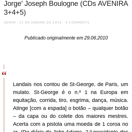
Jorge’ Joseph Boulogne (CDs AVENIRA
3+4+5)
AUTHOR
POSTED
ADMIN
25 DE JANEIRO DE 2016
4 COMMENTS
ON
Publicado originalmente em 29.06.2010
Landais nos contou de St-George, de Paris, um
mulato. St-George é o n.º 1 na Europa em
equitação, corrida, tiro, esgrima, dança, música.
Atinge [com a espada] o botão – qualquer botão
– da capa ou do colete dos maiores mestres.
Acerta com a pistola uma moeda de 1 coroa no