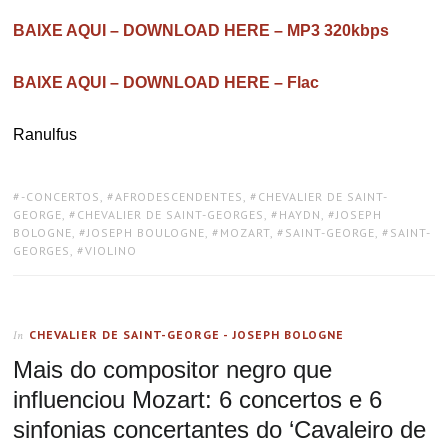
BAIXE AQUI – DOWNLOAD HERE – MP3 320kbps
BAIXE AQUI – DOWNLOAD HERE – Flac
Ranulfus
TAGS:
-CONCERTOS
,
AFRODESCENDENTES
,
CHEVALIER DE SAINT-
GEORGE
,
CHEVALIER DE SAINT-GEORGES
,
HAYDN
,
JOSEPH
BOLOGNE
,
JOSEPH BOULOGNE
,
MOZART
,
SAINT-GEORGE
,
SAINT-
GEORGES
,
VIOLINO
CHEVALIER DE SAINT-GEORGE - JOSEPH BOLOGNE
In
Mais do compositor negro que
influenciou Mozart: 6 concertos e 6
sinfonias concertantes do ‘Cavaleiro de