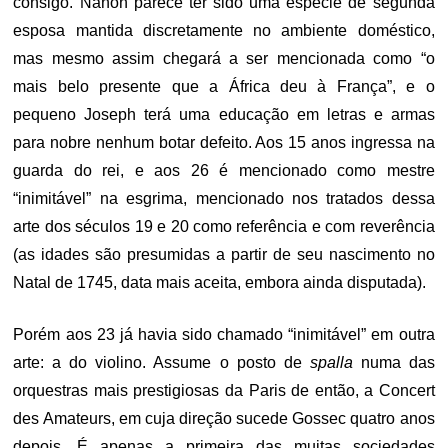
consigo. Nanon parece ter sido uma espécie de segunda
esposa mantida discretamente no ambiente doméstico,
mas mesmo assim chegará a ser mencionada como “o
mais belo presente que a África deu à França”, e o
pequeno Joseph terá uma educação em letras e armas
para nobre nenhum botar defeito. Aos 15 anos ingressa na
guarda do rei, e aos 26 é mencionado como mestre
“inimitável” na esgrima, mencionado nos tratados dessa
arte dos séculos 19 e 20 como referência e com reverência
(as idades são presumidas a partir de seu nascimento no
Natal de 1745, data mais aceita, embora ainda disputada).
Porém aos 23 já havia sido chamado “inimitável” em outra
arte: a do violino. Assume o posto de
spalla
numa das
orquestras mais prestigiosas da Paris de então, a Concert
des Amateurs, em cuja direção sucede Gossec quatro anos
depois. É apenas a primeira das muitas sociedades