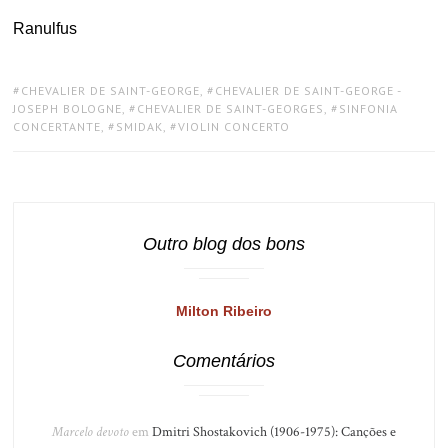
Ranulfus
TAGS:
CHEVALIER DE SAINT-GEORGE
,
CHEVALIER DE SAINT-GEORGE -
JOSEPH BOLOGNE
,
CHEVALIER DE SAINT-GEORGES
,
SINFONIA
CONCERTANTE
,
SMIDAK
,
VIOLIN CONCERTO
Outro blog dos bons
Milton Ribeiro
Comentários
Marcelo devoto
em
Dmitri Shostakovich (1906-1975): Canções e