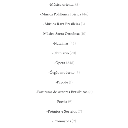
-Música oriental
(5)
-Música Polifônica Ibérica
(46)
-Música Rara Brasileira
(3)
-Música Sacra Ortodoxa
(10)
-Natalinas
(45)
-Obituário
(20)
-Ópera
(248)
-Órgão moderno
(7)
-Pagode
(1)
-Partituras de Autores Brasileiros
(6)
-Poesia
(9)
-Prêmios e Sorteios
(7)
-Promoções
(9)