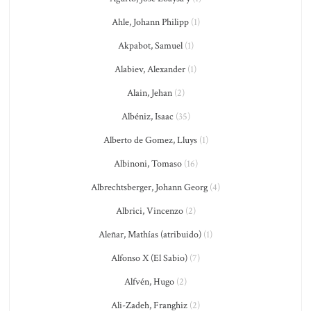
Ahle, Johann Philipp
(1)
Akpabot, Samuel
(1)
Alabiev, Alexander
(1)
Alain, Jehan
(2)
Albéniz, Isaac
(35)
Alberto de Gomez, Lluys
(1)
Albinoni, Tomaso
(16)
Albrechtsberger, Johann Georg
(4)
Albrici, Vincenzo
(2)
Aleñar, Mathías (atribuido)
(1)
Alfonso X (El Sabio)
(7)
Alfvén, Hugo
(2)
Ali-Zadeh, Franghiz
(2)