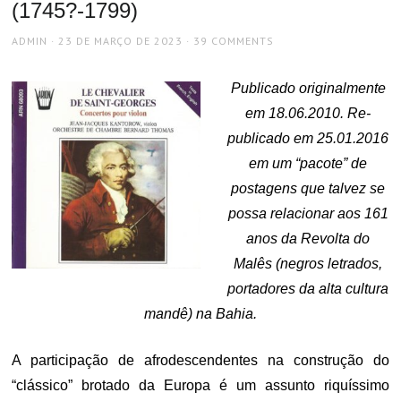
(1745?-1799)
AUTHOR
POSTED
ADMIN
23 DE MARÇO DE 2023
39 COMMENTS
ON
Publicado originalmente
em 18.06.2010. Re-
publicado em 25.01.2016
em um “pacote” de
postagens que talvez se
possa relacionar aos 161
anos da Revolta do
Malês (negros letrados,
portadores da alta cultura
mandê) na Bahia.
A participação de afrodescendentes na construção do
“clássico” brotado da Europa é um assunto riquíssimo