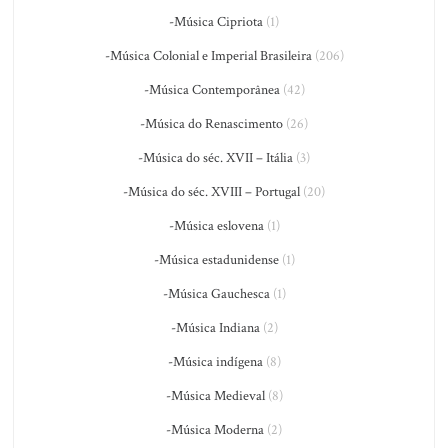
-Música Cipriota
(1)
-Música Colonial e Imperial Brasileira
(206)
-Música Contemporânea
(42)
-Música do Renascimento
(26)
-Música do séc. XVII – Itália
(3)
-Música do séc. XVIII – Portugal
(20)
-Música eslovena
(1)
-Música estadunidense
(1)
-Música Gauchesca
(1)
-Música Indiana
(2)
-Música indígena
(8)
-Música Medieval
(8)
-Música Moderna
(2)