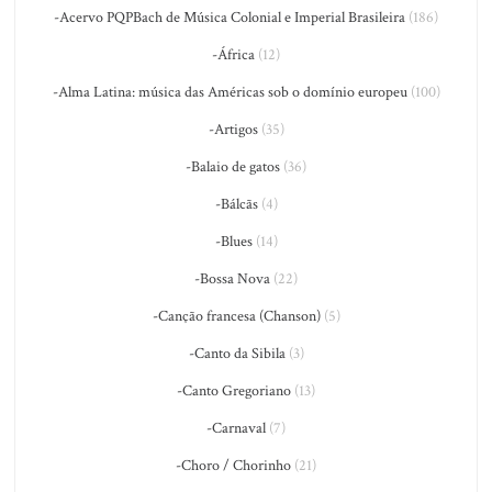
-Acervo PQPBach de Música Colonial e Imperial Brasileira
(186)
-África
(12)
-Alma Latina: música das Américas sob o domínio europeu
(100)
-Artigos
(35)
-Balaio de gatos
(36)
-Bálcãs
(4)
-Blues
(14)
-Bossa Nova
(22)
-Canção francesa (Chanson)
(5)
-Canto da Sibila
(3)
-Canto Gregoriano
(13)
-Carnaval
(7)
-Choro / Chorinho
(21)