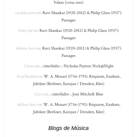
Valsas (coisa rara)
candida pires
em
Ravi Shankar (1920-2012) & Philip Glass (1937):
Passages
Pedro Ipê
em
Ravi Shankar (1920-2012) & Philip Glass (1937):
Passages
Adilson Assis
em
Ravi Shankar (1920-2012) & Philip Glass (1937):
Passages
Cássio
em
.: interlúdio :. Nicholas Payton: Nick@Night
Raif Haddad
em
W. A. Mozart (1756-1791): Réquiem, Exultate,
Jubilate (Berliner, Karajan / Dresden, Klee)
Cisco
em
.: interlúdio :. Joni Mitchell: Blue
Adilson Assis
em
W. A. Mozart (1756-1791): Réquiem, Exultate,
Jubilate (Berliner, Karajan / Dresden, Klee)
Blogs de Música