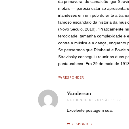
da primavera, do camaleão Igor Strav
metais — parecia estar se apresentan
irlandeses em um pub durante a transm
famoso escândalo da história da músic
(Novo Século, 2010). “Praticamente n
ferocidade, tamanha complexidade e es
contra a música e a dança, enquanto p
Se pensarmos que Rimbaud e Bowie são,
Stravinsky conseguiu reunir as duas 
ponta-cabeça. Era 29 de maio de 1913
RESPONDER
Vanderson
disse:
4 DE JUNHO DE 2013 ÀS 11:57
Excelente postagem sua.
RESPONDER