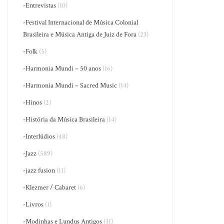
-Entrevistas
(10)
-Festival Internacional de Música Colonial
Brasileira e Música Antiga de Juiz de Fora
(23)
-Folk
(5)
-Harmonia Mundi – 50 anos
(16)
-Harmonia Mundi – Sacred Music
(14)
-Hinos
(2)
-História da Música Brasileira
(14)
-Interlúdios
(48)
-Jazz
(589)
-jazz fusion
(11)
-Klezmer / Cabaret
(6)
-Livros
(1)
-Modinhas e Lundus Antigos
(31)