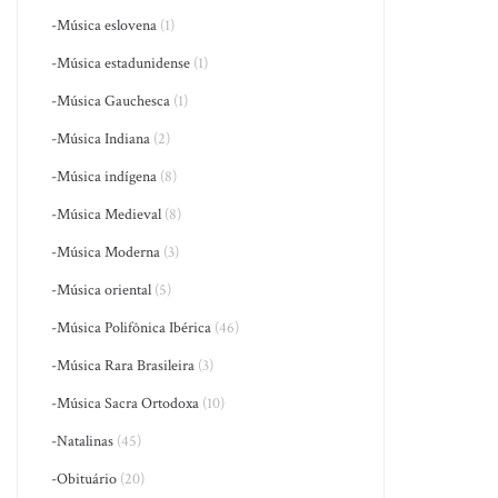
-Música eslovena
(1)
-Música estadunidense
(1)
-Música Gauchesca
(1)
-Música Indiana
(2)
-Música indígena
(8)
-Música Medieval
(8)
-Música Moderna
(3)
-Música oriental
(5)
-Música Polifônica Ibérica
(46)
-Música Rara Brasileira
(3)
-Música Sacra Ortodoxa
(10)
-Natalinas
(45)
-Obituário
(20)