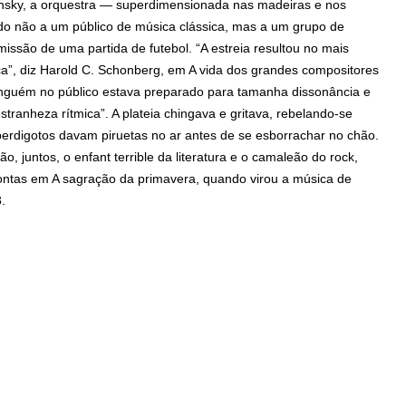
insky, a orquestra — superdimensionada nas madeiras e nos
do não a um público de música clássica, mas a um grupo de
issão de uma partida de futebol. “A estreia resultou no mais
a”, diz Harold C. Schonberg, em A vida dos grandes compositores
inguém no público estava preparado para tamanha dissonância e
tranheza rítmica”. A plateia chingava e gritava, rebelando-se
erdigotos davam piruetas no ar antes de se esborrachar no chão.
 juntos, o enfant terrible da literatura e o camaleão do rock,
pontas em A sagração da primavera, quando virou a música de
.