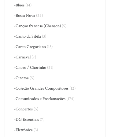
-Blues
(14)
-Bossa Nova
(22)
-Canção francesa (Chanson)
(5)
-Canto da Sibila
(3)
-Canto Gregoriano
(13)
-Carnaval
(7)
-Choro / Chorinho
(21)
-Cinema
(5)
-Coleção Grandes Compositores
(12)
-Comunicados e Proclamações
(174)
-Concertos
(5)
-DG Essentials
(7)
-Eletrônica
(3)