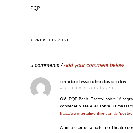
PQP
Navegação
PREVIOUS POST
de
Post
5 comments /
Add your comment below
renato alessandro dos santos
dis
4 DE JUNHO DE 2013 ÀS 7:51
Olá, PQP Bach. Escrevi sobre “A sagra
conhecer o site e ler sobre “O massac
http://www.tertuliaonline.com.br/posta
A rinha ocorreu à noite, no Théâtre 