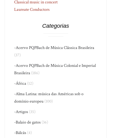
Classical music in concert
Laureate Conductors
Categorias
-Acervo PQPBach de Música Clássica Brasileira
(37)
-Acervo PQPBach de Música Colonial e Imperial
Brasileira
(186)
-África
(12)
-Alma Latina: música das Américas sob o
domínio europeu
(100)
-Artigos
(35)
-Balaio de gatos
(36)
-Bálcãs
(4)