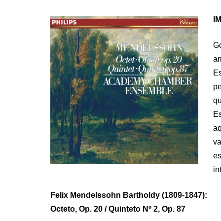
ON
IM
G
a
E
pe
qu
E
aq
v
e
in
Felix Mendelssohn Bartholdy (1809-1847):
Octeto, Op. 20 / Quinteto Nº 2, Op. 87