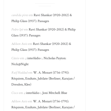
candida pires
em
Ravi Shankar (1920-2012) &
Philip Glass (1937): Passages
Pedro Ipê
em
Ravi Shankar (1920-2012) & Philip
Glass (1937): Passages
Adilson Assis
em
Ravi Shankar (1920-2012) &
Philip Glass (1937): Passages
Cássio
em
.: interlúdio :. Nicholas Payton:
Nick@Night
Raif Haddad
em
W. A. Mozart (1756-1791):
Réquiem, Exultate, Jubilate (Berliner, Karajan /
Dresden, Klee)
Cisco
em
.: interlúdio :. Joni Mitchell: Blue
Adilson Assis
em
W. A. Mozart (1756-1791):
Réquiem, Exultate, Jubilate (Berliner, Karajan /