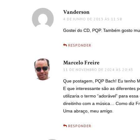
Vanderson
disse:
4 DE JUNHO DE 2013 ÀS 11:58
Gostei do CD, PQP. Também gosto mu
RESPONDER
Marcelo Freire
disse:
11 DE NOVEMBRO DE 2024 ÀS 20:45
Que postagem, PQP Bach! Eu tenho 
E que interessante são as diferentes
utilizaria o termo “adorável” para ess
direitinho com a música… Como diz Fr
Uma abraço, meu amigo.
RESPONDER