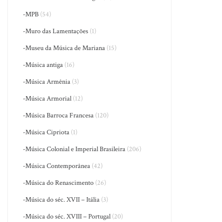
-MPB
(54)
-Muro das Lamentações
(1)
-Museu da Música de Mariana
(15)
-Música antiga
(16)
-Música Armênia
(3)
-Música Armorial
(12)
-Música Barroca Francesa
(120)
-Música Cipriota
(1)
-Música Colonial e Imperial Brasileira
(206)
-Música Contemporânea
(42)
-Música do Renascimento
(26)
-Música do séc. XVII – Itália
(3)
-Música do séc. XVIII – Portugal
(20)