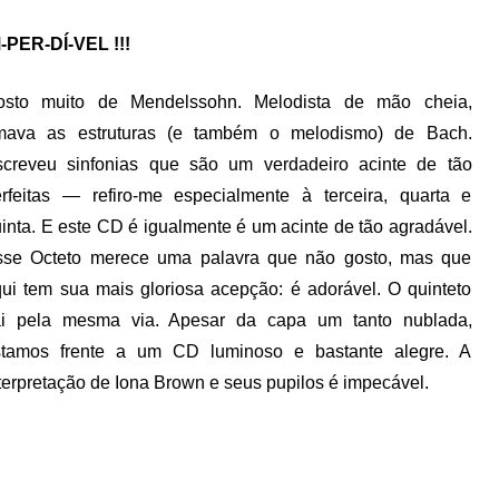
-PER-DÍ-VEL !!!
osto muito de Mendelssohn. Melodista de mão cheia,
mava as estruturas (e também o melodismo) de Bach.
screveu sinfonias que são um verdadeiro acinte de tão
rfeitas — refiro-me especialmente à terceira, quarta e
inta. E este CD é igualmente é um acinte de tão agradável.
sse Octeto merece uma palavra que não gosto, mas que
ui tem sua mais gloriosa acepção: é adorável. O quinteto
ai pela mesma via. Apesar da capa um tanto nublada,
stamos frente a um CD luminoso e bastante alegre. A
terpretação de Iona Brown e seus pupilos é impecável.