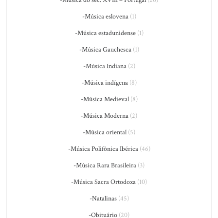
-Música do séc. XVIII – Portugal
(20)
-Música eslovena
(1)
-Música estadunidense
(1)
-Música Gauchesca
(1)
-Música Indiana
(2)
-Música indígena
(8)
-Música Medieval
(8)
-Música Moderna
(2)
-Música oriental
(5)
-Música Polifônica Ibérica
(46)
-Música Rara Brasileira
(3)
-Música Sacra Ortodoxa
(10)
-Natalinas
(45)
-Obituário
(20)