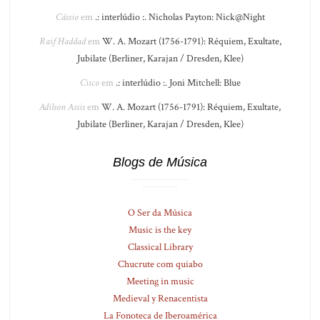
Cássio
em
.: interlúdio :. Nicholas Payton: Nick@Night
Raif Haddad
em
W. A. Mozart (1756-1791): Réquiem, Exultate,
Jubilate (Berliner, Karajan / Dresden, Klee)
Cisco
em
.: interlúdio :. Joni Mitchell: Blue
Adilson Assis
em
W. A. Mozart (1756-1791): Réquiem, Exultate,
Jubilate (Berliner, Karajan / Dresden, Klee)
Blogs de Música
O Ser da Música
Music is the key
Classical Library
Chucrute com quiabo
Meeting in music
Medieval y Renacentista
La Fonoteca de Iberoamérica