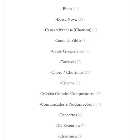
-Blues
(14)
-Bossa Nova
(22)
-Canção francesa (Chanson)
(5)
-Canto da Sibila
(3)
-Canto Gregoriano
(13)
-Carnaval
(7)
-Choro / Chorinho
(21)
-Cinema
(5)
-Coleção Grandes Compositores
(12)
-Comunicados e Proclamações
(174)
-Concertos
(5)
-DG Essentials
(7)
-Eletrônica
(3)