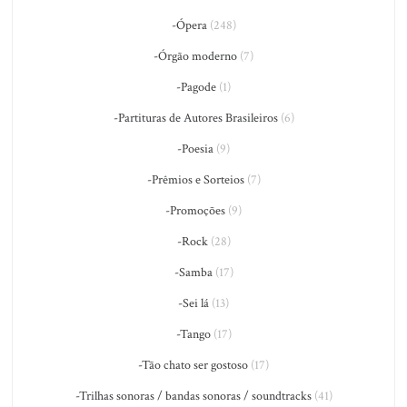
-Ópera
(248)
-Órgão moderno
(7)
-Pagode
(1)
-Partituras de Autores Brasileiros
(6)
-Poesia
(9)
-Prêmios e Sorteios
(7)
-Promoções
(9)
-Rock
(28)
-Samba
(17)
-Sei lá
(13)
-Tango
(17)
-Tão chato ser gostoso
(17)
-Trilhas sonoras / bandas sonoras / soundtracks
(41)