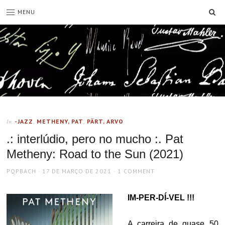
SE
MENU
-JAZZ
,
METHENY, PAT
,
PÄRT, ARVO
In
.: interlúdio, pero no mucho :. Pat
Metheny: Road to the Sun (2021)
AUTHOR
POSTED
PQPBACH
17 DE MARÇO DE 2021
1 COMMENT
ON
IM-PER-DÍ-VEL !!!
A carreira de quase 50