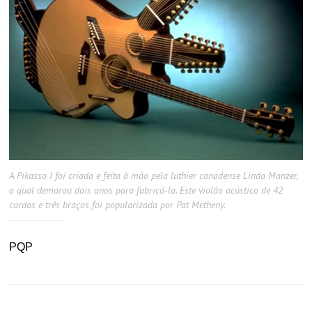
A Pikasso I foi criada e feita à mão pela luthier canadense Linda Manzer,
a qual demorou dois anos para fabricá-la. Este violão acústico de 42
cordas e três braços foi popularizada por Pat Metheny.
PQP