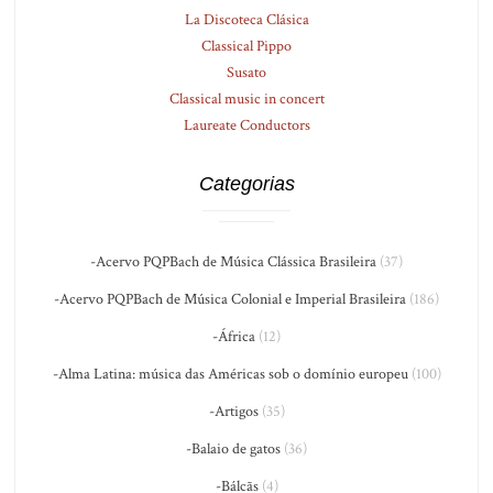
La Discoteca Clásica
Classical Pippo
Susato
Classical music in concert
Laureate Conductors
Categorias
-Acervo PQPBach de Música Clássica Brasileira
(37)
-Acervo PQPBach de Música Colonial e Imperial Brasileira
(186)
-África
(12)
-Alma Latina: música das Américas sob o domínio europeu
(100)
-Artigos
(35)
-Balaio de gatos
(36)
-Bálcãs
(4)