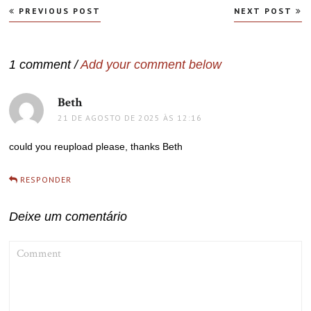
Navegação
PREVIOUS POST
NEXT POST
de
Post
1 comment /
Add your comment below
Beth
disse:
21 DE AGOSTO DE 2025 ÀS 12:16
could you reupload please, thanks Beth
RESPONDER
Deixe um comentário
COMMENT