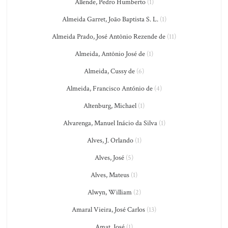
Allende, Pedro Humberto
(1)
Almeida Garret, João Baptista S. L.
(1)
Almeida Prado, José Antônio Rezende de
(11)
Almeida, Antônio José de
(1)
Almeida, Cussy de
(6)
Almeida, Francisco António de
(4)
Altenburg, Michael
(1)
Alvarenga, Manuel Inácio da Silva
(1)
Alves, J. Orlando
(1)
Alves, José
(5)
Alves, Mateus
(1)
Alwyn, William
(2)
Amaral Vieira, José Carlos
(13)
Amat, José
(1)