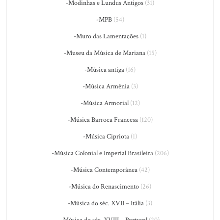
-Modinhas e Lundus Antigos
(31)
-MPB
(54)
-Muro das Lamentações
(1)
-Museu da Música de Mariana
(15)
-Música antiga
(16)
-Música Armênia
(3)
-Música Armorial
(12)
-Música Barroca Francesa
(120)
-Música Cipriota
(1)
-Música Colonial e Imperial Brasileira
(206)
-Música Contemporânea
(42)
-Música do Renascimento
(26)
-Música do séc. XVII – Itália
(3)