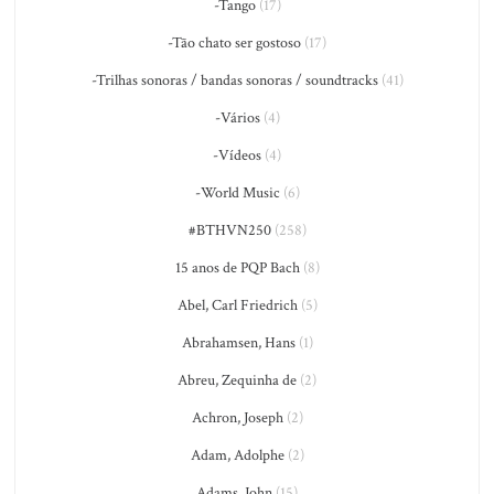
-Tango
(17)
-Tão chato ser gostoso
(17)
-Trilhas sonoras / bandas sonoras / soundtracks
(41)
-Vários
(4)
-Vídeos
(4)
-World Music
(6)
#BTHVN250
(258)
15 anos de PQP Bach
(8)
Abel, Carl Friedrich
(5)
Abrahamsen, Hans
(1)
Abreu, Zequinha de
(2)
Achron, Joseph
(2)
Adam, Adolphe
(2)
Adams, John
(15)