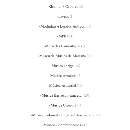
-Klezmer / Cabaret
(6)
-Livros
(1)
-Modinhas e Lundus Antigos
(31)
-MPB
(54)
-Muro das Lamentações
(1)
-Museu da Música de Mariana
(15)
-Música antiga
(16)
-Música Armênia
(3)
-Música Armorial
(12)
-Música Barroca Francesa
(120)
-Música Cipriota
(1)
-Música Colonial e Imperial Brasileira
(206)
-Música Contemporânea
(42)