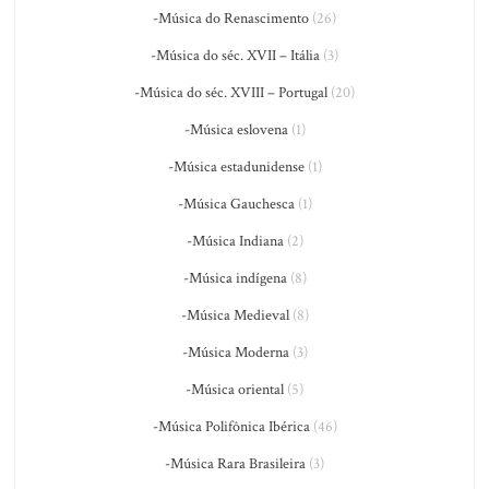
-Música do Renascimento
(26)
-Música do séc. XVII – Itália
(3)
-Música do séc. XVIII – Portugal
(20)
-Música eslovena
(1)
-Música estadunidense
(1)
-Música Gauchesca
(1)
-Música Indiana
(2)
-Música indígena
(8)
-Música Medieval
(8)
-Música Moderna
(3)
-Música oriental
(5)
-Música Polifônica Ibérica
(46)
-Música Rara Brasileira
(3)