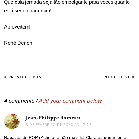
Que esta jornada seja tão empolgante para vocês quanto
está sendo para mim!
Aproveitem!
René Denon
Navegação
PREVIOUS POST
NEXT POST
de
Post
4 comments /
Add your comment below
Jean-Philippe Rameau
disse:
8 DE FEVEREIRO DE 2020 ÀS 17:26
Rapazes do PQP (Acho que não mais há Clara ou quem tome