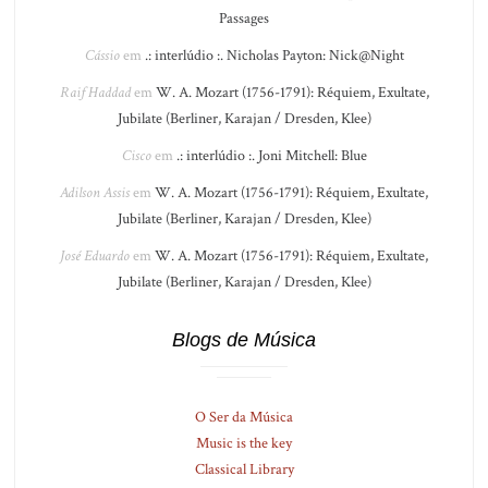
Passages
Cássio
em
.: interlúdio :. Nicholas Payton: Nick@Night
Raif Haddad
em
W. A. Mozart (1756-1791): Réquiem, Exultate,
Jubilate (Berliner, Karajan / Dresden, Klee)
Cisco
em
.: interlúdio :. Joni Mitchell: Blue
Adilson Assis
em
W. A. Mozart (1756-1791): Réquiem, Exultate,
Jubilate (Berliner, Karajan / Dresden, Klee)
José Eduardo
em
W. A. Mozart (1756-1791): Réquiem, Exultate,
Jubilate (Berliner, Karajan / Dresden, Klee)
Blogs de Música
O Ser da Música
Music is the key
Classical Library