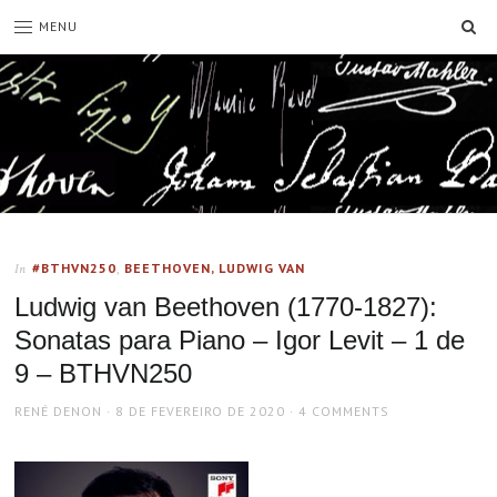
SE
MENU
#BTHVN250
,
BEETHOVEN, LUDWIG VAN
In
Ludwig van Beethoven (1770-1827):
Sonatas para Piano – Igor Levit – 1 de
9 – BTHVN250
AUTHOR
POSTED
RENÉ DENON
8 DE FEVEREIRO DE 2020
4 COMMENTS
ON