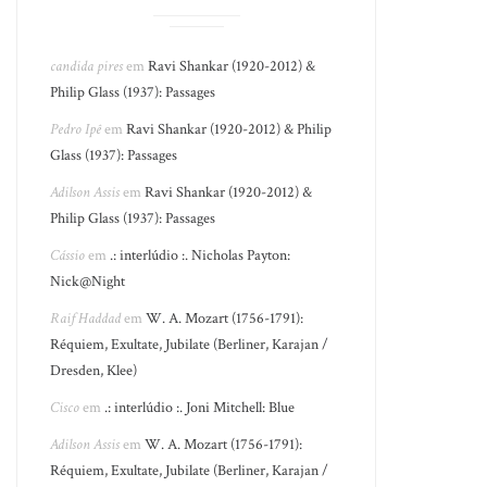
candida pires
em
Ravi Shankar (1920-2012) &
Philip Glass (1937): Passages
Pedro Ipê
em
Ravi Shankar (1920-2012) & Philip
Glass (1937): Passages
Adilson Assis
em
Ravi Shankar (1920-2012) &
Philip Glass (1937): Passages
Cássio
em
.: interlúdio :. Nicholas Payton:
Nick@Night
Raif Haddad
em
W. A. Mozart (1756-1791):
Réquiem, Exultate, Jubilate (Berliner, Karajan /
Dresden, Klee)
Cisco
em
.: interlúdio :. Joni Mitchell: Blue
Adilson Assis
em
W. A. Mozart (1756-1791):
Réquiem, Exultate, Jubilate (Berliner, Karajan /