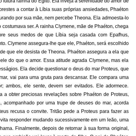
futura rainha do Egito. Ela inveja a serenidade do amor de
estes a contar à Líbia suas próprias ansiedades, Phaéton
rocurando por sua mãe, nem percebe Theona. Ela admoesta-lo
mo costumava ser. A rainha Clymene, mãe de Phaéton, chega
bre seus medos de que Líbia seja casada com Epafhus,
unto. Clymene assegura-lhe que ele, Phaéton, será escolhido
esde que ele desista de Theona. Phaéton assegura a ela que
 ele do que o amor. Essa atitude agrada Clymene, mas ela
esságios. Ela decide questionar o deus do mar Proteus, que
 mar, vai para uma gruta para descansar. Ele compara uma
; ambos, ele sente, devem ser evitados. Ele adormece.
la a obter preciosas revelações sobre Phaéton de Proteus,
itão, acompanhado por uma trupe de deuses do mar, acorda
teus recusa o convite. Tritão pede a Proteus para fazer as
 evita responder mudando sucessivamente em um leão, uma
ama. Finalmente, depois de retornar à sua forma original,