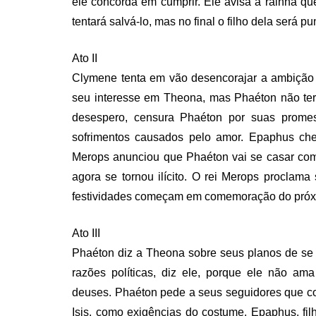
ele concorda em cumprir. Ele avisa a rainha qu
tentará salvá-lo, mas no final o filho dela será p
Ato II
Clymene tenta em vão desencorajar a ambição d
seu interesse em Theona, mas Phaéton não ter
desespero, censura Phaéton por suas prome
sofrimentos causados ​​pelo amor. Epaphus ch
Merops anunciou que Phaéton vai se casar com
agora se tornou ilícito. O rei Merops proclam
festividades começam em comemoração do próx
Ato III
Phaéton diz a Theona sobre seus planos de se
razões políticas, diz ele, porque ele não a
deuses. Phaéton pede a seus seguidores que c
Isis, como exigências do costume. Epaphus, fi