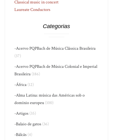
Classical music in concert
Laureate Conductors
Categorias
-Acervo PQPBach de Música Clássica Brasileira
(37)
-Acervo PQPBach de Música Colonial e Imperial
Brasileira
(186)
-África
(12)
-Alma Latina: música das Américas sob o
domínio europeu
(100)
-Artigos
(35)
-Balaio de gatos
(36)
-Bálcãs
(4)