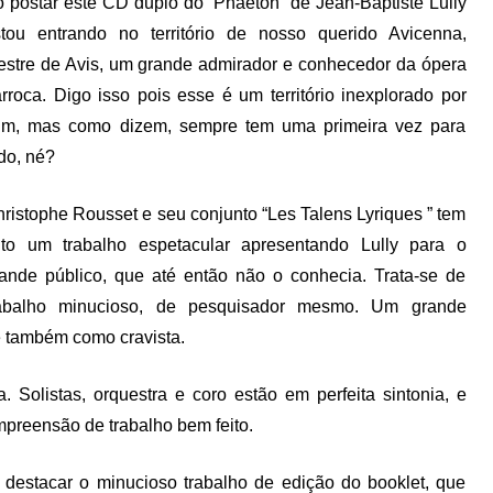
 postar este CD duplo do ‘Phaéton” de Jean-Baptiste Lully
tou entrando no território de nosso querido Avicenna,
stre de Avis, um grande admirador e conhecedor da ópera
rroca. Digo isso pois esse é um território inexplorado por
im, mas como dizem, sempre tem uma primeira vez para
do, né?
ristophe Rousset e seu conjunto “Les Talens Lyriques ” tem
ito um trabalho espetacular apresentando Lully para o
ande público, que até então não o conhecia. Trata-se de
rabalho minucioso, de pesquisador mesmo. Um grande
e também como cravista.
Solistas, orquestra e coro estão em perfeita sintonia, e
mpreensão de trabalho bem feito.
 destacar o minucioso trabalho de edição do booklet, que