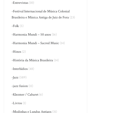
-Entrevistas
(10)
-Festival Internacional de Música Colonial
Brasileira e Música Antiga de Juiz de Fora
(23)
-Folk
(5)
-Harmonia Mundi – 50 anos
(16)
-Harmonia Mundi – Sacred Music
(14)
-Hinos
(2)
-História da Música Brasileira
(14)
-Interlúdios
(48)
-Jazz
(589)
-jazz fusion
(11)
-Klezmer / Cabaret
(6)
-Livros
(1)
-Modinhas e Lundus Antigos
(31)