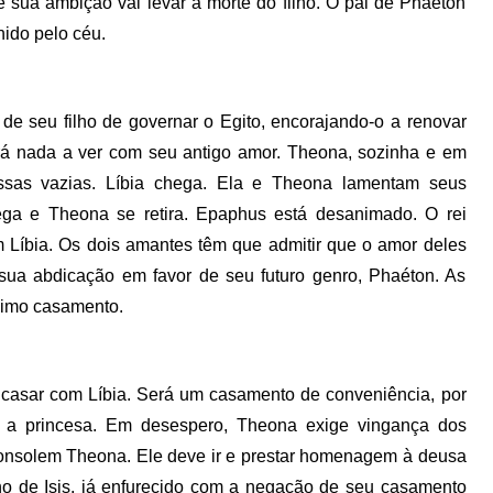
e sua ambição vai levar à morte do filho. O pai de Phaéton
unido pelo céu.
e seu filho de governar o Egito, encorajando-o a renovar
á nada a ver com seu antigo amor. Theona, sozinha e em
ssas vazias. Líbia chega. Ela e Theona lamentam seus
ega e Theona se retira. Epaphus está desanimado. O rei
 Líbia. Os dois amantes têm que admitir que o amor deles
a sua abdicação em favor de seu futuro genro, Phaéton. As
imo casamento.
 casar com Líbia. Será um casamento de conveniência, por
ma a princesa. Em desespero, Theona exige vingança dos
onsolem Theona. Ele deve ir e prestar homenagem à deusa
lho de Isis, já enfurecido com a negação de seu casamento