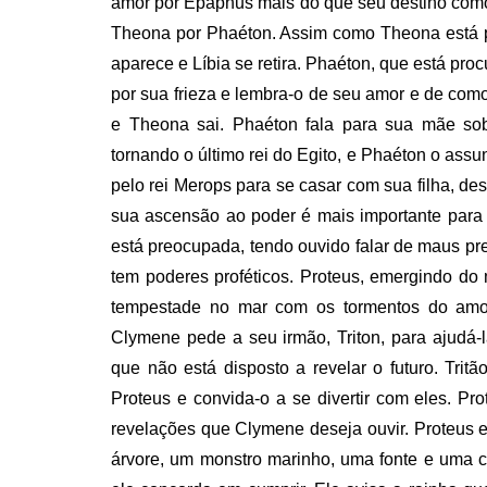
amor por Epaphus mais do que seu destino como 
Theona por Phaéton. Assim como Theona está pr
aparece e Líbia se retira. Phaéton, que está p
por sua frieza e lembra-o de seu amor e de co
e Theona sai. Phaéton fala para sua mãe so
tornando o último rei do Egito, e Phaéton o ass
pelo rei Merops para se casar com sua filha, d
sua ascensão ao poder é mais importante para
está preocupada, tendo ouvido falar de maus pr
tem poderes proféticos. Proteus, emergindo do
tempestade no mar com os tormentos do amor
Clymene pede a seu irmão, Triton, para ajudá-
que não está disposto a revelar o futuro. Tr
Proteus e convida-o a se divertir com eles. Pro
revelações que Clymene deseja ouvir. Proteus
árvore, um monstro marinho, uma fonte e uma ch