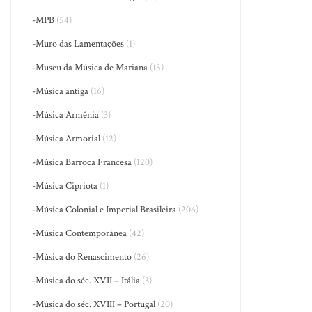
-MPB
(54)
-Muro das Lamentações
(1)
-Museu da Música de Mariana
(15)
-Música antiga
(16)
-Música Armênia
(3)
-Música Armorial
(12)
-Música Barroca Francesa
(120)
-Música Cipriota
(1)
-Música Colonial e Imperial Brasileira
(206)
-Música Contemporânea
(42)
-Música do Renascimento
(26)
-Música do séc. XVII – Itália
(3)
-Música do séc. XVIII – Portugal
(20)