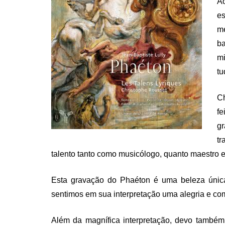
Ao
es
me
ba
m
tu
Ch
fe
gr
t
talento tanto como musicólogo, quanto maestro 
Esta gravação do Phaéton é uma beleza única. 
sentimos em sua interpretação uma alegria e co
Além da magnífica interpretação, devo também