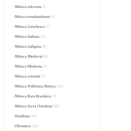
-Música eslovena
(1)
-Música estadunidense
(1)
-Música Gauchesca
(1)
-Música Indiana
(2)
-Música indígena
(8)
-Música Medieval
(8)
-Música Moderna
(3)
-Música oriental
(5)
-Música Polifônica Ibérica
(46)
-Música Rara Brasileira
(3)
-Música Sacra Ortodoxa
(10)
-Natalinas
(45)
-Obituário
(20)