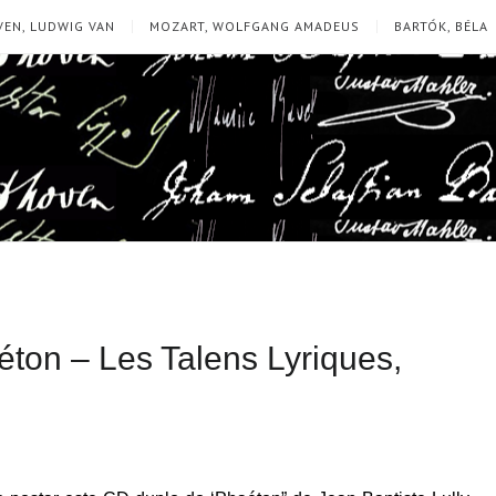
EN, LUDWIG VAN
MOZART, WOLFGANG AMADEUS
BARTÓK, BÉLA
éton – Les Talens Lyriques,