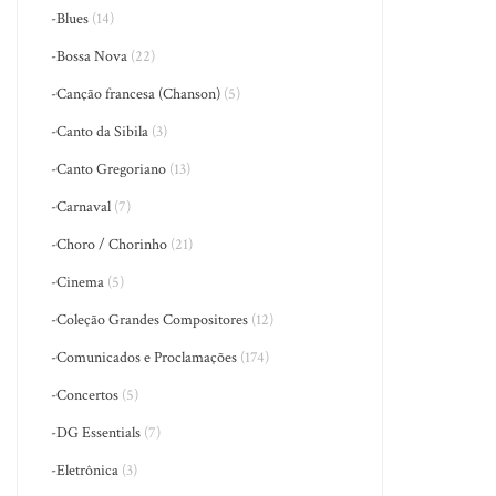
-Blues
(14)
-Bossa Nova
(22)
-Canção francesa (Chanson)
(5)
-Canto da Sibila
(3)
-Canto Gregoriano
(13)
-Carnaval
(7)
-Choro / Chorinho
(21)
-Cinema
(5)
-Coleção Grandes Compositores
(12)
-Comunicados e Proclamações
(174)
-Concertos
(5)
-DG Essentials
(7)
-Eletrônica
(3)