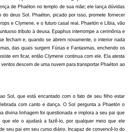
esença de Phaéton no templo de sua mãe; ele lança dúvidas
 do deus Sol. Phaéton, picado por isso, promete fornecer
erops e Clymene, e o futuro casal real, Phaetón e Líbia, vão
untuoso tributo à deusa. Epaphus interrompe a cerimônia e
 se fecham e, quando se abrem novamente, o interior nada
hamas, das quais surgem Fúrias e Fantasmas, enchendo os
nsiste em ficar, então Clymene continua com ele. Ela atesta
 Os ventos descem de uma nuvem para transportar Phaéton ao
 Sol, que está encantado com o fato de seu filho estar
celebrada com canto e dança. O Sol pergunta a Phaetón o
ua divina linhagem foi questionada e implora a seu pai que
e que ele o ajudará a fazê-lo, por qualquer meio que ele
 de seu pai em seu curso diário. Incapaz de convencê-lo do