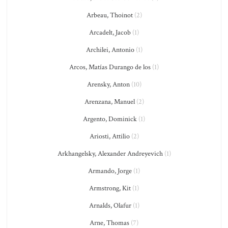
Arbeau, Thoinot
(2)
Arcadelt, Jacob
(1)
Archilei, Antonio
(1)
Arcos, Matías Durango de los
(1)
Arensky, Anton
(10)
Arenzana, Manuel
(2)
Argento, Dominick
(1)
Ariosti, Attilio
(2)
Arkhangelsky, Alexander Andreyevich
(1)
Armando, Jorge
(1)
Armstrong, Kit
(1)
Arnalds, Olafur
(1)
Arne, Thomas
(7)