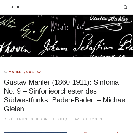
SE
MENU
MAHLER, GUSTAV
In
Gustav Mahler (1860-1911): Sinfonia
No. 9 – Sinfonieorchester des
Südwestfunks, Baden-Baden – Michael
Gielen
AUTHOR
POSTED
RENÉ DENON
8 DE ABRIL DE 2019
LEAVE A COMMENT
ON