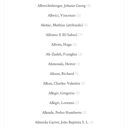
Albrechtsberger, Johann Georg
(4)
Albrici, Vincenzo
(2)
Aleñar, Mathías (atribuido)
(1)
Alfonso X (El Sabio)
(7)
Alfvén, Hugo
(2)
Ali-Zadeh, Franghiz
(2)
Alimonda, Heitor
(1)
Alison, Richard
(1)
Alkan, Charles-Valentin
(2)
Allegri, Gregorio
(5)
Allegri, Lorenzo
(1)
Allende, Pedro Humberto
(1)
Almeida Garret, João Baptista S. L.
(1)