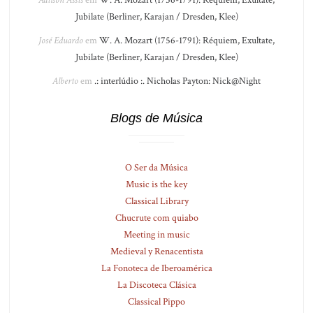
Adilson Assis
em
W. A. Mozart (1756-1791): Réquiem, Exultate,
Jubilate (Berliner, Karajan / Dresden, Klee)
José Eduardo
em
W. A. Mozart (1756-1791): Réquiem, Exultate,
Jubilate (Berliner, Karajan / Dresden, Klee)
Alberto
em
.: interlúdio :. Nicholas Payton: Nick@Night
Blogs de Música
O Ser da Música
Music is the key
Classical Library
Chucrute com quiabo
Meeting in music
Medieval y Renacentista
La Fonoteca de Iberoamérica
La Discoteca Clásica
Classical Pippo