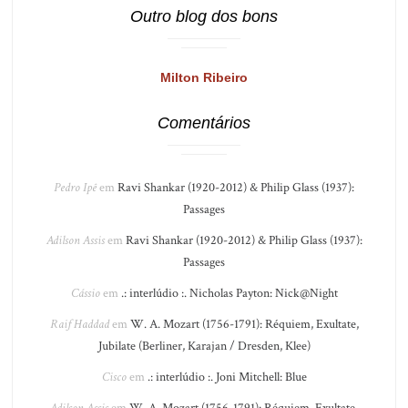
Outro blog dos bons
Milton Ribeiro
Comentários
Pedro Ipê
em
Ravi Shankar (1920-2012) & Philip Glass (1937):
Passages
Adilson Assis
em
Ravi Shankar (1920-2012) & Philip Glass (1937):
Passages
Cássio
em
.: interlúdio :. Nicholas Payton: Nick@Night
Raif Haddad
em
W. A. Mozart (1756-1791): Réquiem, Exultate,
Jubilate (Berliner, Karajan / Dresden, Klee)
Cisco
em
.: interlúdio :. Joni Mitchell: Blue