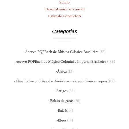
Susato
Classical music in concert
Laureate Conductors
Categorias
-Acervo PQPBach de Música Clássica Brasileira
(37)
-Acervo PQPBach de Música Colonial e Imperial Brasileira
(186)
-África
(12)
-Alma Latina: música das Américas sob o domínio europeu
(100)
-Artigos
(35)
-Balaio de gatos
(36)
-Bálcãs
(4)
-Blues
(14)