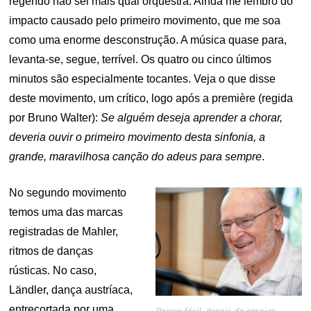
regendo não sei mais qual orquestra. Ainda me lembro do
impacto causado pelo primeiro movimento, que me soa
como uma enorme desconstrução. A música quase para,
levanta-se, segue, terrível. Os quatro ou cinco últimos
minutos são especialmente tocantes. Veja o que disse
deste movimento, um crítico, logo após a première (regida
por Bruno Walter):
Se alguém deseja aprender a chorar,
deveria ouvir o primeiro movimento desta sinfonia, a
grande, maravilhosa canção do adeus para sempre
.
No segundo movimento
temos uma das marcas
registradas de Mahler,
ritmos de danças
rústicas. No caso,
Ländler, dança austríaca,
entrecortada por uma
Parece fácil, depois de ensaiar