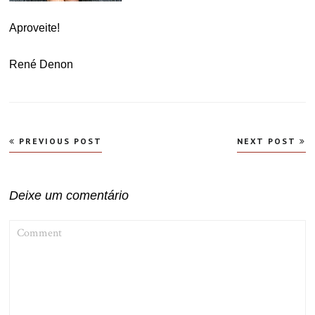
Aproveite!
René Denon
Navegação
PREVIOUS POST
NEXT POST
de
Post
Deixe um comentário
COMMENT