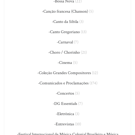
-Bossa Nova
(22)
-Canção francesa (Chanson)
(5)
-Canto da Sibila
(3)
-Canto Gregoriano
(13)
-Carnaval
(7)
-Choro / Chorinho
(21)
-Cinema
(5)
-Coleção Grandes Compositores
(12)
-Comunicados e Proclamações
(174)
-Concertos
(5)
-DG Essentials
(7)
-Eletrônica
(3)
-Entrevistas
(10)
-Festival Internacional de Música Colonial Brasileira e Música