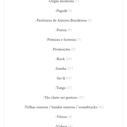
-Órgão moderno
(7)
-Pagode
(1)
-Partituras de Autores Brasileiros
(6)
-Poesia
(9)
-Prêmios e Sorteios
(7)
-Promoções
(9)
-Rock
(28)
-Samba
(17)
-Sei lá
(13)
-Tango
(17)
-Tão chato ser gostoso
(17)
-Trilhas sonoras / bandas sonoras / soundtracks
(41)
-Vários
(4)
-Vídeos
(4)