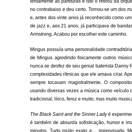
lentamente as partituras e isto o retirou da orqu
no contrabaixo e deu certo. Tornou-se um dos ma
e, antes dos vinte anos já reconhecido como um
de jazz e, aos 21 anos, já participava de banda
Armstrong. Acabou por escolher este caminho.
Mingus possuía uma personalidade contraditóri
de Mingus agredindo fisicamente outros músi
nunca se desfez de seu genial baterista Danny
complexidades rítmicas que ele amava criar. A
sempre tocavam magistralmente. O compositor
usando diversas vezes a música como veículo d
tradicional, lírico, feroz e muito, mas muito musica
The Black Saint and the Sinner Lady
é experimen
é também de absurda sofisticação, humor e im
minutos. Tudo muito exato e… improvisado. Mi