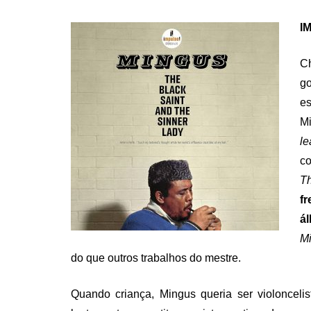
ON
IM
C
go
es
M
le
c
T
f
á
M
do que outros trabalhos do mestre.
Quando criança, Mingus queria ser violonceli