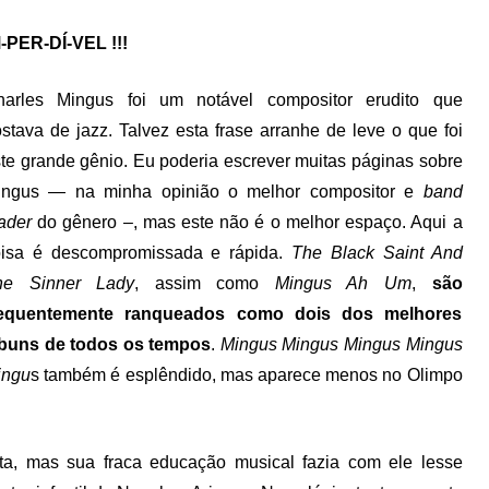
-PER-DÍ-VEL !!!
harles Mingus foi um notável compositor erudito que
stava de jazz. Talvez esta frase arranhe de leve o que foi
te grande gênio. Eu poderia escrever muitas páginas sobre
ingus — na minha opinião o melhor compositor e
band
ader
do gênero –, mas este não é o melhor espaço. Aqui a
oisa é descompromissada e rápida.
The Black Saint And
he Sinner Lady
, assim como
Mingus Ah Um
,
são
requentemente ranqueados como dois dos melhores
lbuns de todos os tempos
.
Mingus Mingus Mingus Mingus
ingu
s também é esplêndido, mas aparece menos no Olimpo
sta, mas sua fraca educação musical fazia com ele lesse