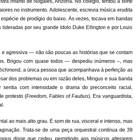
estra infantil de Nogales, Arizona. No colégio, tentou a sorte
iores no instrumento. Adolescente, escrevia música erudita
 espécie de prodígio do baixo. Às vezes, tocava em bandas
s lideradas por seu grande ídolo Duke Ellington e por Louis
a e agressiva — não são poucas as histórias que se contam
cos. Brigou com quase todos — despediu inúmeros –, mas
 Richmond, a única pessoa que acompanhava à perfeição as
pesar dos problemas ou em razão deles, Mingus e sua banda
 sentia com intensidade o drama do preconceito racial,
e protesto (
Freedom
,
Fables of Faubus
). Era vanguardista,
l.
tal ao mais alto grau. É som de rua, visceral e intenso, mas
aginação. Trata-se de uma peça orquestral contínua de 39
ngus disse que cedeu, permitindo aos músicos alterarem