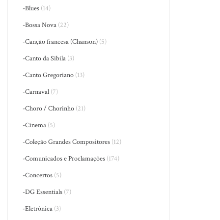
-Blues
(14)
-Bossa Nova
(22)
-Canção francesa (Chanson)
(5)
-Canto da Sibila
(3)
-Canto Gregoriano
(13)
-Carnaval
(7)
-Choro / Chorinho
(21)
-Cinema
(5)
-Coleção Grandes Compositores
(12)
-Comunicados e Proclamações
(174)
-Concertos
(5)
-DG Essentials
(7)
-Eletrônica
(3)