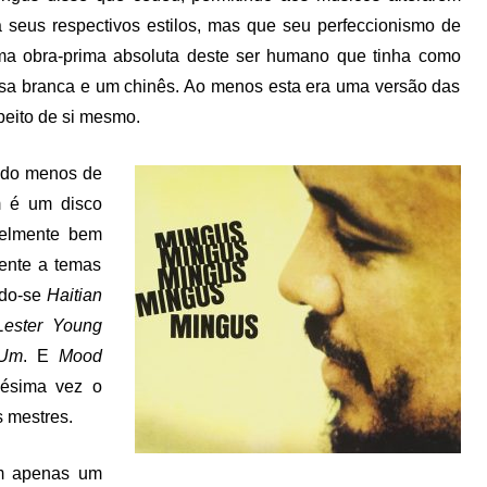
 seus respectivos estilos, mas que seu perfeccionismo de
uma obra-prima absoluta deste ser humano que tinha como
esa branca e um chinês. Ao menos esta era uma versão das
peito de si mesmo.
ado menos de
m é um disco
velmente bem
mente a temas
do-se
Haitian
Lester Young
 Um
. E
Mood
nésima vez o
s mestres.
em apenas um