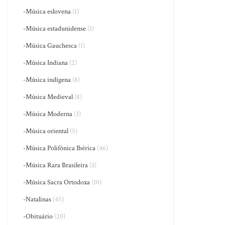
-Música eslovena
(1)
-Música estadunidense
(1)
-Música Gauchesca
(1)
-Música Indiana
(2)
-Música indígena
(8)
-Música Medieval
(8)
-Música Moderna
(3)
-Música oriental
(5)
-Música Polifônica Ibérica
(46)
-Música Rara Brasileira
(3)
-Música Sacra Ortodoxa
(10)
-Natalinas
(45)
-Obituário
(20)