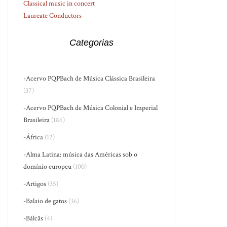
Classical music in concert
Laureate Conductors
Categorias
-Acervo PQPBach de Música Clássica Brasileira
(37)
-Acervo PQPBach de Música Colonial e Imperial
Brasileira
(186)
-África
(12)
-Alma Latina: música das Américas sob o
domínio europeu
(100)
-Artigos
(35)
-Balaio de gatos
(36)
-Bálcãs
(4)