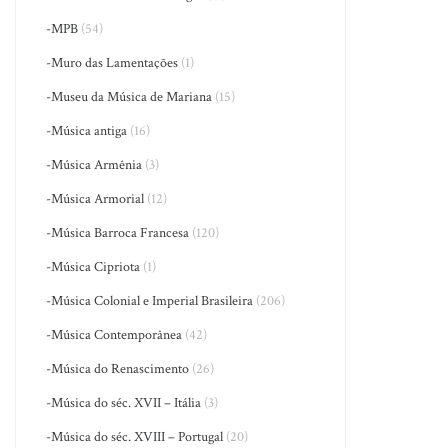
-MPB
(54)
-Muro das Lamentações
(1)
-Museu da Música de Mariana
(15)
-Música antiga
(16)
-Música Armênia
(3)
-Música Armorial
(12)
-Música Barroca Francesa
(120)
-Música Cipriota
(1)
-Música Colonial e Imperial Brasileira
(206)
-Música Contemporânea
(42)
-Música do Renascimento
(26)
-Música do séc. XVII – Itália
(3)
-Música do séc. XVIII – Portugal
(20)