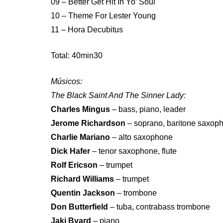
09 – Better Get Hit In Yo’ Soul
10 – Theme For Lester Young
11 – Hora Decubitus
Total: 40min30
Músicos:
The Black Saint And The Sinner Lady:
Charles Mingus
– bass, piano, leader
Jerome Richardson
– soprano, baritone saxoph
Charlie Mariano
– alto saxophone
Dick Hafer
– tenor saxophone, flute
Rolf Ericson
– trumpet
Richard Williams
– trumpet
Quentin Jackson
– trombone
Don Butterfield
– tuba, contrabass trombone
Jaki Byard
– piano