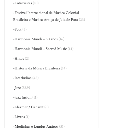
-Entrevistas
(10)
-Festival Internacional de Música Colonial
Brasileira e Música Antiga de Juiz de Fora
(23)
-Folk
(5)
-Harmonia Mundi – 50 anos
(16)
-Harmonia Mundi – Sacred Music
(14)
-Hinos
(2)
-História da Música Brasileira
(14)
-Interlúdios
(48)
-Jazz
(589)
-jazz fusion
(11)
-Klezmer / Cabaret
(6)
-Livros
(1)
-Modinhas e Lundus Antigos
(31)