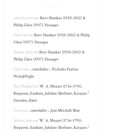
candida pires
em
Ravi Shankar (1920-2012) &
Philip Glass (1937): Passages
Pedro Ipê
em
Ravi Shankar (1920-2012) & Philip
Glass (1937): Passages
Adilson Assis
em
Ravi Shankar (1920-2012) &
Philip Glass (1937): Passages
Cássio
em
.: interlúdio :. Nicholas Payton:
Nick@Night
Raif Haddad
em
W. A. Mozart (1756-1791):
Réquiem, Exultate, Jubilate (Berliner, Karajan /
Dresden, Klee)
Cisco
em
.: interlúdio :. Joni Mitchell: Blue
Adilson Assis
em
W. A. Mozart (1756-1791):
Réquiem, Exultate, Jubilate (Berliner, Karajan /